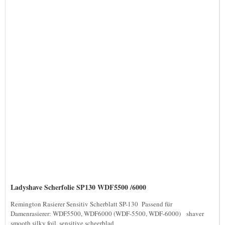
Ladyshave Scherfolie SP130 WDF5500 /6000
Remington Rasierer Sensitiv Scherblatt SP-130 Passend für
Damenrasierer: WDF5500, WDF6000 (WDF-5500, WDF-6000) shaver
smooth silky foil, sensitive scheerblad