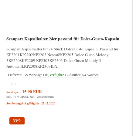
Scanpart Kapselhalter 24er passend für Dolce-Gusto-Kapseln
Scanpart Kapselhalter für 24 Stück DolceGusto Kapseln Passend für:
KP2201KP2202KP2203 NescaféKP2205 Dolce Gusto Melody
3KP2208KP2209 KP2303KP2305 Dolce Gusto Melody 3
AutomatikKP2308KP2309KP2...
Lieferzeit:
1-5 Werktage DE,
verfügbar 1
- darüber 3-4 Wochen
(0)
15,90 EUR
Sonderpreis
inkl. 19 % MwSt. zzgl.
Versandkosten
Sonderangebot gültig bis: 23.12.2026
33%