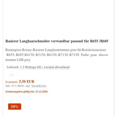
Rasierer Langhaarschneider verwendbar passend für R655 /R605
Remington Rotary-Rasierer Langhaartrimmer grau für Rotationsrasierer
R655, R605 R4150, R5150, R6150, R7130, R7150 Farbe: grau shaver
trimmer LHS grey
Lieferzeit:
1-5 Werktage DE / Ausland abweichend
(0)
5,50 EUR
Sonderpreis
inkl. 19 % MwSt. zzgl.
Versandkosten
Sonderangebot gültig bis: 31.12.2026
54%