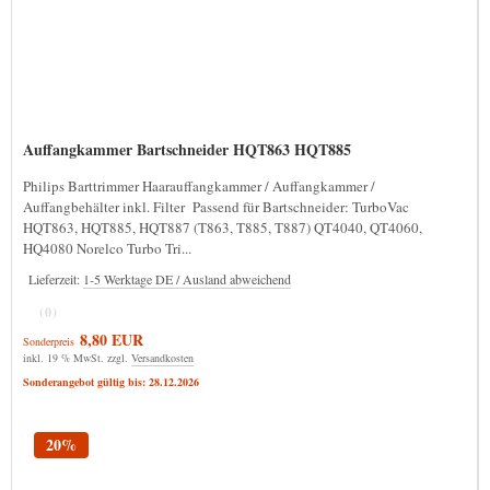
Auffangkammer Bartschneider HQT863 HQT885
Philips Barttrimmer Haarauffangkammer / Auffangkammer /
Auffangbehälter inkl. Filter Passend für Bartschneider: TurboVac
HQT863, HQT885, HQT887 (T863, T885, T887) QT4040, QT4060,
HQ4080 Norelco Turbo Tri...
Lieferzeit:
1-5 Werktage DE / Ausland abweichend
(0)
8,80 EUR
Sonderpreis
inkl. 19 % MwSt. zzgl.
Versandkosten
Sonderangebot gültig bis: 28.12.2026
20%