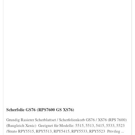
Scherfolie GS76 (RPS7600 GS XS76)
Grundig Rasierer Scherblattset / Scherfolienkorb GS76 / XS76 (RPS 7600)
(Baugleich Xenic) Geeignet für Modelle: 5515, 5513, 5415, 5533, 5523
/Strato RPY5515, RPY5513, RPY5415, RPY5533, RPY5523 Privileg ...