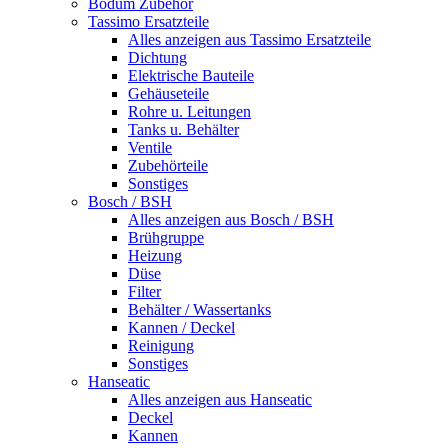
Bodum Zubehör
Tassimo Ersatzteile
Alles anzeigen aus Tassimo Ersatzteile
Dichtung
Elektrische Bauteile
Gehäuseteile
Rohre u. Leitungen
Tanks u. Behälter
Ventile
Zubehörteile
Sonstiges
Bosch / BSH
Alles anzeigen aus Bosch / BSH
Brühgruppe
Heizung
Düse
Filter
Behälter / Wassertanks
Kannen / Deckel
Reinigung
Sonstiges
Hanseatic
Alles anzeigen aus Hanseatic
Deckel
Kannen