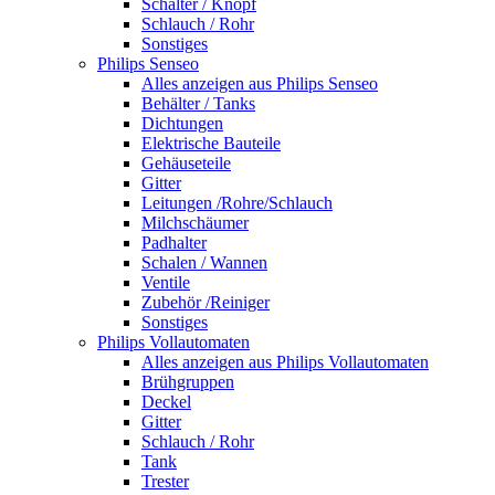
Schalter / Knopf
Schlauch / Rohr
Sonstiges
Philips Senseo
Alles anzeigen aus Philips Senseo
Behälter / Tanks
Dichtungen
Elektrische Bauteile
Gehäuseteile
Gitter
Leitungen /Rohre/Schlauch
Milchschäumer
Padhalter
Schalen / Wannen
Ventile
Zubehör /Reiniger
Sonstiges
Philips Vollautomaten
Alles anzeigen aus Philips Vollautomaten
Brühgruppen
Deckel
Gitter
Schlauch / Rohr
Tank
Trester