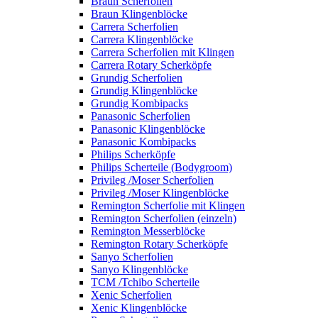
Braun Scherfolien
Braun Klingenblöcke
Carrera Scherfolien
Carrera Klingenblöcke
Carrera Scherfolien mit Klingen
Carrera Rotary Scherköpfe
Grundig Scherfolien
Grundig Klingenblöcke
Grundig Kombipacks
Panasonic Scherfolien
Panasonic Klingenblöcke
Panasonic Kombipacks
Philips Scherköpfe
Philips Scherteile (Bodygroom)
Privileg /Moser Scherfolien
Privileg /Moser Klingenblöcke
Remington Scherfolie mit Klingen
Remington Scherfolien (einzeln)
Remington Messerblöcke
Remington Rotary Scherköpfe
Sanyo Scherfolien
Sanyo Klingenblöcke
TCM /Tchibo Scherteile
Xenic Scherfolien
Xenic Klingenblöcke