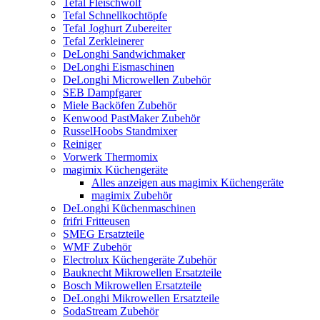
Tefal Fleischwolf
Tefal Schnellkochtöpfe
Tefal Joghurt Zubereiter
Tefal Zerkleinerer
DeLonghi Sandwichmaker
DeLonghi Eismaschinen
DeLonghi Microwellen Zubehör
SEB Dampfgarer
Miele Backöfen Zubehör
Kenwood PastMaker Zubehör
RusselHoobs Standmixer
Reiniger
Vorwerk Thermomix
magimix Küchengeräte
Alles anzeigen aus magimix Küchengeräte
magimix Zubehör
DeLonghi Küchenmaschinen
frifri Fritteusen
SMEG Ersatzteile
WMF Zubehör
Electrolux Küchengeräte Zubehör
Bauknecht Mikrowellen Ersatzteile
Bosch Mikrowellen Ersatzteile
DeLonghi Mikrowellen Ersatzteile
SodaStream Zubehör