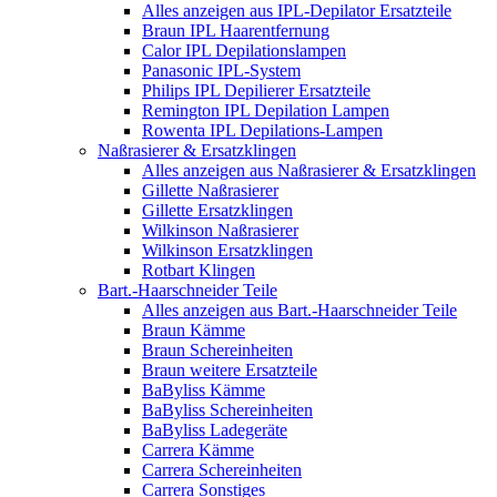
Alles anzeigen aus IPL-Depilator Ersatzteile
Braun IPL Haarentfernung
Calor IPL Depilationslampen
Panasonic IPL-System
Philips IPL Depilierer Ersatzteile
Remington IPL Depilation Lampen
Rowenta IPL Depilations-Lampen
Naßrasierer & Ersatzklingen
Alles anzeigen aus Naßrasierer & Ersatzklingen
Gillette Naßrasierer
Gillette Ersatzklingen
Wilkinson Naßrasierer
Wilkinson Ersatzklingen
Rotbart Klingen
Bart.-Haarschneider Teile
Alles anzeigen aus Bart.-Haarschneider Teile
Braun Kämme
Braun Schereinheiten
Braun weitere Ersatzteile
BaByliss Kämme
BaByliss Schereinheiten
BaByliss Ladegeräte
Carrera Kämme
Carrera Schereinheiten
Carrera Sonstiges