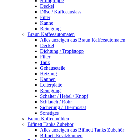
Brühgruppe
Deckel
Düse / Kaffeeauslass
Filter
Kanne
Reinigung
Braun Kaffeeautomaten
Alles anzeigen aus Braun Kaffeeautomaten
Deckel
Dichtung / Tropfstopp
Filter
Tank
Gehäuseteile
Heizung
Kannen
Leiterplatte
Reinigung
Schalter / Hebel / Knopf
Schlauch / Rohr
Sicherung / Thermostat
Sonstiges
Braun Kaffeemühlen
Bifinett Tanks Zubehör
Alles anzeigen aus Bifinett Tanks Zubehör
Bifinett Ersatzkannen