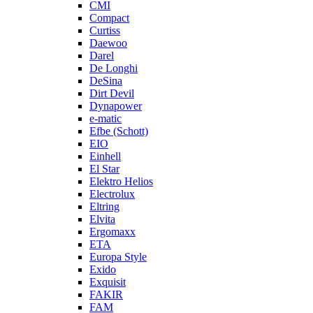
CMI
Compact
Curtiss
Daewoo
Darel
De Longhi
DeSina
Dirt Devil
Dynapower
e-matic
Efbe (Schott)
EIO
Einhell
El Star
Elektro Helios
Electrolux
Eltring
Elvita
Ergomaxx
ETA
Europa Style
Exido
Exquisit
FAKIR
FAM