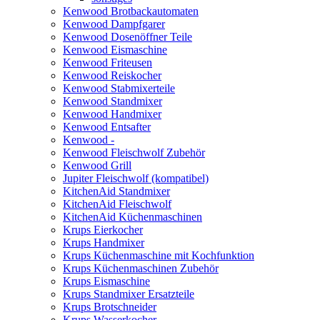
Kenwood Brotbackautomaten
Kenwood Dampfgarer
Kenwood Dosenöffner Teile
Kenwood Eismaschine
Kenwood Friteusen
Kenwood Reiskocher
Kenwood Stabmixerteile
Kenwood Standmixer
Kenwood Handmixer
Kenwood Entsafter
Kenwood -
Kenwood Fleischwolf Zubehör
Kenwood Grill
Jupiter Fleischwolf (kompatibel)
KitchenAid Standmixer
KitchenAid Fleischwolf
KitchenAid Küchenmaschinen
Krups Eierkocher
Krups Handmixer
Krups Küchenmaschine mit Kochfunktion
Krups Küchenmaschinen Zubehör
Krups Eismaschine
Krups Standmixer Ersatzteile
Krups Brotschneider
Krups Wasserkocher