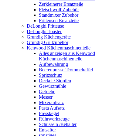
Zerkleinerer Ersatzteile
Fleischwolf Zubehör
Standmixer Zubehör
Fritteusen Ersatzteile
DeLonghi Fritteuse
DeLonghi Toaster
Grundig Küchengeräte
Grundig Grillzubehör
Kenwood Küchenmaschinenteile
Alles anzeigen aus Kenwood
Küchenmaschinenteile
Aufbewahrung
Beerenpresse Trommelraffel
Spritzschutz
Deckel / Stopfen
Gewürzmühle
Getriebe
Messer
Mixeraufsatz
Pasta Aufsatz
Presskegel
Rührwerkzeuge
Schüsseln /Behälter
Entsafter
sonstiges