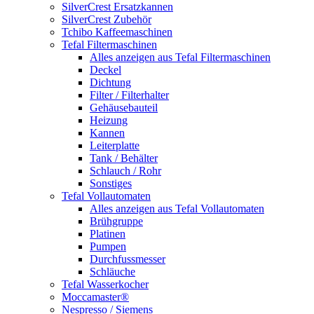
SilverCrest Ersatzkannen
SilverCrest Zubehör
Tchibo Kaffeemaschinen
Tefal Filtermaschinen
Alles anzeigen aus Tefal Filtermaschinen
Deckel
Dichtung
Filter / Filterhalter
Gehäusebauteil
Heizung
Kannen
Leiterplatte
Tank / Behälter
Schlauch / Rohr
Sonstiges
Tefal Vollautomaten
Alles anzeigen aus Tefal Vollautomaten
Brühgruppe
Platinen
Pumpen
Durchfussmesser
Schläuche
Tefal Wasserkocher
Moccamaster®
Nespresso / Siemens