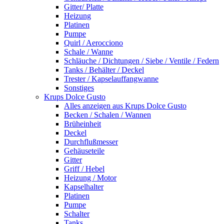
Gitter/ Platte
Heizung
Platinen
Pumpe
Quirl / Aerocciono
Schale / Wanne
Schläuche / Dichtungen / Siebe / Ventile / Federn
Tanks / Behälter / Deckel
Trester / Kapselauffangwanne
Sonstiges
Krups Dolce Gusto
Alles anzeigen aus Krups Dolce Gusto
Becken / Schalen / Wannen
Brüheinheit
Deckel
Durchflußmesser
Gehäuseteile
Gitter
Griff / Hebel
Heizung / Motor
Kapselhalter
Platinen
Pumpe
Schalter
Tanks