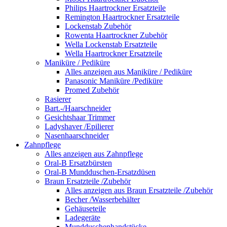
Philips Haartrockner Ersatzteile
Remington Haartrockner Ersatzteile
Lockenstab Zubehör
Rowenta Haartrockner Zubehör
Wella Lockenstab Ersatzteile
Wella Haartrockner Ersatzteile
Maniküre / Pediküre
Alles anzeigen aus Maniküre / Pediküre
Panasonic Maniküre /Pediküre
Promed Zubehör
Rasierer
Bart.-/Haarschneider
Gesichtshaar Trimmer
Ladyshaver /Epilierer
Nasenhaarschneider
Zahnpflege
Alles anzeigen aus Zahnpflege
Oral-B Ersatzbürsten
Oral-B Mundduschen-Ersatzdüsen
Braun Ersatzteile /Zubehör
Alles anzeigen aus Braun Ersatzteile /Zubehör
Becher /Wasserbehälter
Gehäuseteile
Ladegeräte
Mundduschenhandstücke