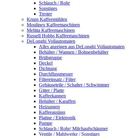
Schlauch / Rohr
Sonstiges
Trester
Krups Kaffeemühlen
Moulinex Kaffeemaschinen
Melitta Kaffeemaschinen
Russell Hobbs Kaffeemaschinen
DeLonghi Vollautomaten
Alles anzeigen aus DeLonghi Vollautomaten
Behälter / Wannen / Bohnenbehälter
Brühgruppe
Deckel
Dichtung
Durchflussmesser
Filtereinsatz / Filter
Gehäuseteile / Schalter / Schwimmer
Gitter / Platte
Kaffeekannen
Behälter / Karaffen
Heizungen
Kaffeeauslass
Platine / Elektronik
Pumpe
Schlauch / Rohr/ Milchaufschäumer
Ventile / Mahlwerke / Sonstiges