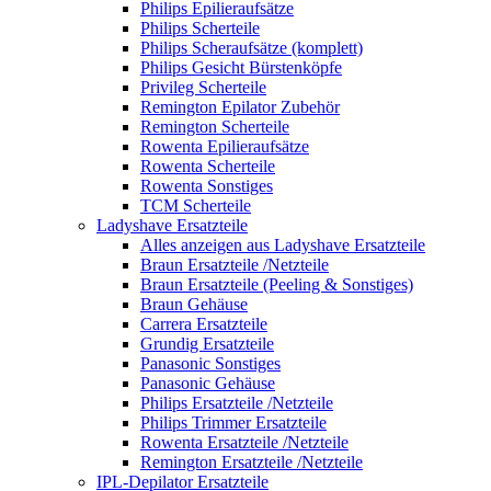
Philips Epilieraufsätze
Philips Scherteile
Philips Scheraufsätze (komplett)
Philips Gesicht Bürstenköpfe
Privileg Scherteile
Remington Epilator Zubehör
Remington Scherteile
Rowenta Epilieraufsätze
Rowenta Scherteile
Rowenta Sonstiges
TCM Scherteile
Ladyshave Ersatzteile
Alles anzeigen aus Ladyshave Ersatzteile
Braun Ersatzteile /Netzteile
Braun Ersatzteile (Peeling & Sonstiges)
Braun Gehäuse
Carrera Ersatzteile
Grundig Ersatzteile
Panasonic Sonstiges
Panasonic Gehäuse
Philips Ersatzteile /Netzteile
Philips Trimmer Ersatzteile
Rowenta Ersatzteile /Netzteile
Remington Ersatzteile /Netzteile
IPL-Depilator Ersatzteile