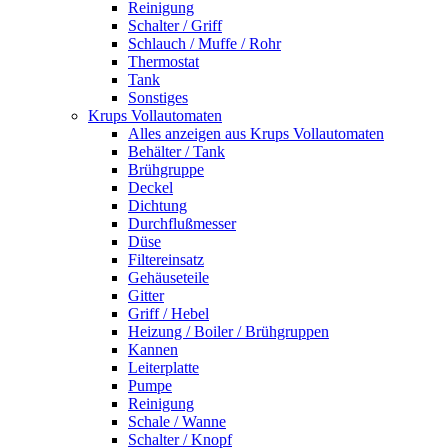
Reinigung
Schalter / Griff
Schlauch / Muffe / Rohr
Thermostat
Tank
Sonstiges
Krups Vollautomaten
Alles anzeigen aus Krups Vollautomaten
Behälter / Tank
Brühgruppe
Deckel
Dichtung
Durchflußmesser
Düse
Filtereinsatz
Gehäuseteile
Gitter
Griff / Hebel
Heizung / Boiler / Brühgruppen
Kannen
Leiterplatte
Pumpe
Reinigung
Schale / Wanne
Schalter / Knopf