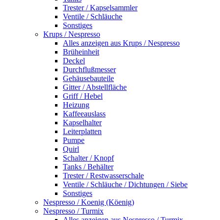
Trester / Kapselsammler
Ventile / Schläuche
Sonstiges
Krups / Nespresso
Alles anzeigen aus Krups / Nespresso
Brüheinheit
Deckel
Durchflußmesser
Gehäusebauteile
Gitter / Abstellfläche
Griff / Hebel
Heizung
Kaffeeauslass
Kapselhalter
Leiterplatten
Pumpe
Quirl
Schalter / Knopf
Tanks / Behälter
Trester / Restwasserschale
Ventile / Schläuche / Dichtungen / Siebe
Sonstiges
Nespresso / Koenig (Köenig)
Nespresso / Turmix
Alles anzeigen aus Nespresso / Turmix