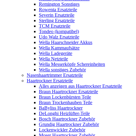
Remington Sonstiges
Rowenta Ersatzteile
Severin Ersatzteile
Sterling Ersatzteile
TCM Ersatzteile
Tondeo (kompatibel)
Udo Walz Ersatzteile
Wella Haarschneider Akkus
Wella Kammaufsätze
Wella Ladegeräte
Wella Netzteile
Wella Messerköpfe Schereinheiten
Wella sonstiges Zubehör
Nasenhaartrimmer Ersatzteile
Haartrockner Ersatzteile
Alles anzeigen aus Haartrockner Ersatzteile
Braun Haartrockner Ersatzteile
Braun Lockenbürsten Teile
Braun Trockenhauben Teile
BaByliss Haartrockner
DeLonghi Heizlüfter-Teile
Bosch Haartrockner Zubehör
Grundig Haartrockner Zubehör
Lockenwickler Zubehör
Moser Haartrockner Zubehör