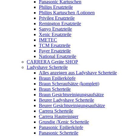
Panasonic Kartuschen
Philips Ersatzteile
Philips Kartuschen /Lotionen
Privileg Ersatzteile
Remington Ersatzteile
Sanyo Ersatzteile
Xenic Ersatzteile
IMETEC
TCM Ersatzteile
Payer Ersatzteile
National Ersatzteile
CARRERA Geräte SHOP
Ladyshave Scherteile
Alles anzeigen aus Ladyshave Scherteile
Braun Epilierköpfe
Braun Scheraufsätze (komplett)
Braun Scherteile
Braun Gesichtsreinigungsaufsätze
Beurer Ladyshave Scherteile
Beurer Gesichtsreinigungsaufsätze
Carrera Scherteile
Carrera Hautreiniger
Grundig /Xenic Scherteile
Panasonic Epilierköpfe
Panasonic Scherteile