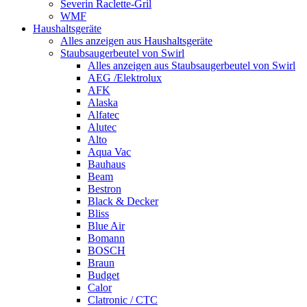
Severin Raclette-Gril
WMF
Haushaltsgeräte
Alles anzeigen aus Haushaltsgeräte
Staubsaugerbeutel von Swirl
Alles anzeigen aus Staubsaugerbeutel von Swirl
AEG /Elektrolux
AFK
Alaska
Alfatec
Alutec
Alto
Aqua Vac
Bauhaus
Beam
Bestron
Black & Decker
Bliss
Blue Air
Bomann
BOSCH
Braun
Budget
Calor
Clatronic / CTC