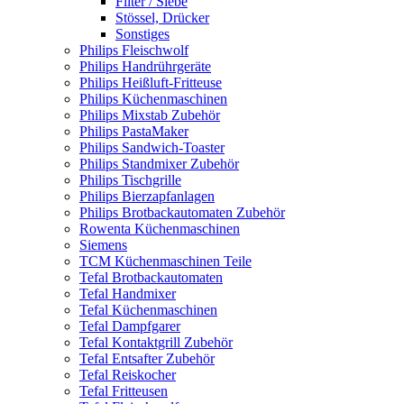
Filter / Siebe
Stössel, Drücker
Sonstiges
Philips Fleischwolf
Philips Handrührgeräte
Philips Heißluft-Fritteuse
Philips Küchenmaschinen
Philips Mixstab Zubehör
Philips PastaMaker
Philips Sandwich-Toaster
Philips Standmixer Zubehör
Philips Tischgrille
Philips Bierzapfanlagen
Philips Brotbackautomaten Zubehör
Rowenta Küchenmaschinen
Siemens
TCM Küchenmaschinen Teile
Tefal Brotbackautomaten
Tefal Handmixer
Tefal Küchenmaschinen
Tefal Dampfgarer
Tefal Kontaktgrill Zubehör
Tefal Entsafter Zubehör
Tefal Reiskocher
Tefal Fritteusen