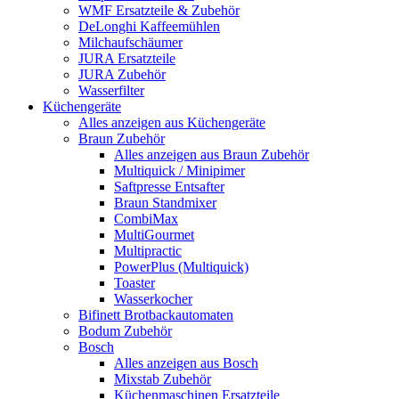
WMF Ersatzteile & Zubehör
DeLonghi Kaffeemühlen
Milchaufschäumer
JURA Ersatzteile
JURA Zubehör
Wasserfilter
Küchengeräte
Alles anzeigen aus Küchengeräte
Braun Zubehör
Alles anzeigen aus Braun Zubehör
Multiquick / Minipimer
Saftpresse Entsafter
Braun Standmixer
CombiMax
MultiGourmet
Multipractic
PowerPlus (Multiquick)
Toaster
Wasserkocher
Bifinett Brotbackautomaten
Bodum Zubehör
Bosch
Alles anzeigen aus Bosch
Mixstab Zubehör
Küchenmaschinen Ersatzteile