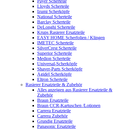
Payer Scherteile
Lloyds Scherteile
Izumi Scherköpfe
National Scherteile
Barclay Scherteile
DeLonghi Scherteile
Krups Rasierer Ersatzteile
EASY HOME Scherfolien / Klingen
IMETEC Scherteile
SilverCrest Scherteile
Superior Scherteile
Medion Scherteile
Universal-Scherköpfe
Shaver-Parts Scherköpfe
Agidel Scherköpfe
Eltron Scherteile
Rasierer Ersatzteile & Zubehör
Alles anzeigen aus Rasierer Ersatzteile &
Zubehör
Braun Ersatzteile
Braun CCR-Kartuschen /Lotionen
Carrera Ersatzteile
Carrera Zubehör
Grundig Ersatzteile
Panasonic Ersatzteile