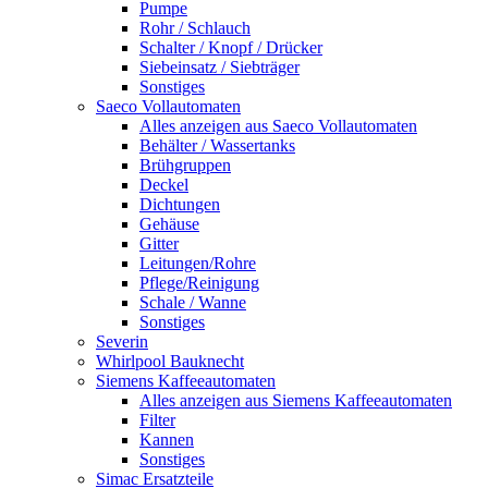
Pumpe
Rohr / Schlauch
Schalter / Knopf / Drücker
Siebeinsatz / Siebträger
Sonstiges
Saeco Vollautomaten
Alles anzeigen aus Saeco Vollautomaten
Behälter / Wassertanks
Brühgruppen
Deckel
Dichtungen
Gehäuse
Gitter
Leitungen/Rohre
Pflege/Reinigung
Schale / Wanne
Sonstiges
Severin
Whirlpool Bauknecht
Siemens Kaffeeautomaten
Alles anzeigen aus Siemens Kaffeeautomaten
Filter
Kannen
Sonstiges
Simac Ersatzteile