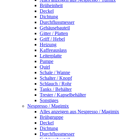
Brüheinheit
Deckel
Dichtung
Durchflussmesser
Gehäusebauteil
Gitter / Platten
Griff / Hebel
Heizung
Kaffeeauslass
Leiterplatte
Pumpe
Quirl
Schale / Wanne
Schalter / Knopf
Schlauch / Rohr
Tanks / Behälter
Trester / Kapselbehälter
Sonstiges
Nespresso / Magimix
Alles anzeigen aus Nespresso / Magimix
Brühgruppe
Deckel
Dichtung
Durchflussmesser