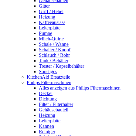
Gehäusebauteil
Gitter
Griff / Hebel
Heizung
Kaffeeauslass
Leiterplatte
Pumpe
Milch-Quirle
Schale / Wanne
Schalter / Knopf
Schlauch / Rohr
Tank / Behälter
Trester / Kapselbehälter
Sonstiges
KitchenAid Ersatzteile
Philips Filtermaschinen
Alles anzeigen aus Philips Filtermaschinen
Deckel
Dichtung
Filter / Filterhalter
Gehäusebauteil
Heizung
Leiterplatte
Kannen
Reiniger