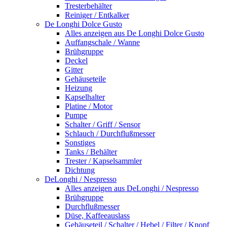
Tresterbehälter
Reiniger / Entkalker
De Longhi Dolce Gusto
Alles anzeigen aus De Longhi Dolce Gusto
Auffangschale / Wanne
Brühgruppe
Deckel
Gitter
Gehäuseteile
Heizung
Kapselhalter
Platine / Motor
Pumpe
Schalter / Griff / Sensor
Schlauch / Durchflußmesser
Sonstiges
Tanks / Behälter
Trester / Kapselsammler
Dichtung
DeLonghi / Nespresso
Alles anzeigen aus DeLonghi / Nespresso
Brühgruppe
Durchflußmesser
Düse, Kaffeeauslass
Gehäuseteil / Schalter / Hebel / Filter / Knopf