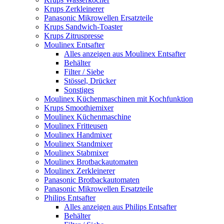
Krups Zerkleinerer
Panasonic Mikrowellen Ersatzteile
Krups Sandwich-Toaster
Krups Zitruspresse
Moulinex Entsafter
Alles anzeigen aus Moulinex Entsafter
Behälter
Filter / Siebe
Stössel, Drücker
Sonstiges
Moulinex Küchenmaschinen mit Kochfunktion
Krups Smoothiemixer
Moulinex Küchenmaschine
Moulinex Fritteusen
Moulinex Handmixer
Moulinex Standmixer
Moulinex Stabmixer
Moulinex Brotbackautomaten
Moulinex Zerkleinerer
Panasonic Brotbackautomaten
Panasonic Mikrowellen Ersatzteile
Philips Entsafter
Alles anzeigen aus Philips Entsafter
Behälter