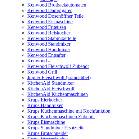
Kenwood Brotbackautomaten
Kenwood Dampfgarer
Kenwood Dosenöffner Teile
Kenwood Eismaschine
Kenwood Friteusen
Kenwood Reiskocher
Kenwood Stabmixerteile
Kenwood Standmixer
Kenwood Handmixer
Kenwood Entsafter
Kenwood -
Kenwood Fleischwolf Zubehör
Kenwood Grill
Jupiter Fleischwolf (kompatibel)
KitchenAid Standmixer
KitchenAid Fleischwolf
KitchenAid Küchenmaschinen
Krups Eierkocher
Krups Handmixer
Krups Küchenmaschine mit Kochfunktion
Krups Küchenmaschinen Zubehör
Krups Eismaschine
Krups Standmixer Ersatzteile
Krups Brotschneider
Krups Wasserkocher