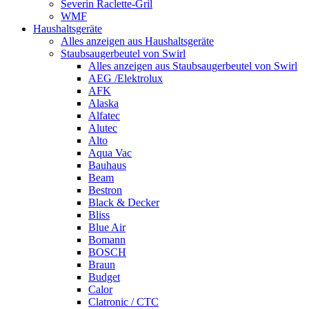
Severin Raclette-Gril
WMF
Haushaltsgeräte
Alles anzeigen aus Haushaltsgeräte
Staubsaugerbeutel von Swirl
Alles anzeigen aus Staubsaugerbeutel von Swirl
AEG /Elektrolux
AFK
Alaska
Alfatec
Alutec
Alto
Aqua Vac
Bauhaus
Beam
Bestron
Black & Decker
Bliss
Blue Air
Bomann
BOSCH
Braun
Budget
Calor
Clatronic / CTC