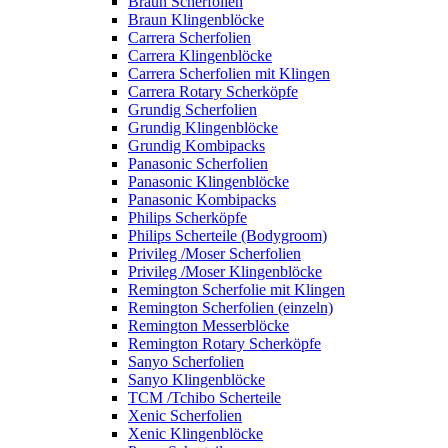
Braun Scherfolien
Braun Klingenblöcke
Carrera Scherfolien
Carrera Klingenblöcke
Carrera Scherfolien mit Klingen
Carrera Rotary Scherköpfe
Grundig Scherfolien
Grundig Klingenblöcke
Grundig Kombipacks
Panasonic Scherfolien
Panasonic Klingenblöcke
Panasonic Kombipacks
Philips Scherköpfe
Philips Scherteile (Bodygroom)
Privileg /Moser Scherfolien
Privileg /Moser Klingenblöcke
Remington Scherfolie mit Klingen
Remington Scherfolien (einzeln)
Remington Messerblöcke
Remington Rotary Scherköpfe
Sanyo Scherfolien
Sanyo Klingenblöcke
TCM /Tchibo Scherteile
Xenic Scherfolien
Xenic Klingenblöcke