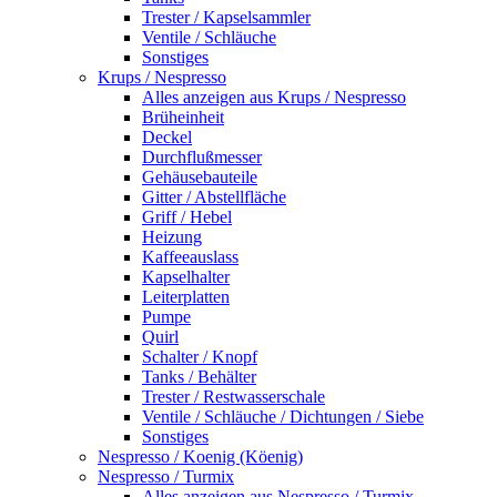
Trester / Kapselsammler
Ventile / Schläuche
Sonstiges
Krups / Nespresso
Alles anzeigen aus Krups / Nespresso
Brüheinheit
Deckel
Durchflußmesser
Gehäusebauteile
Gitter / Abstellfläche
Griff / Hebel
Heizung
Kaffeeauslass
Kapselhalter
Leiterplatten
Pumpe
Quirl
Schalter / Knopf
Tanks / Behälter
Trester / Restwasserschale
Ventile / Schläuche / Dichtungen / Siebe
Sonstiges
Nespresso / Koenig (Köenig)
Nespresso / Turmix
Alles anzeigen aus Nespresso / Turmix