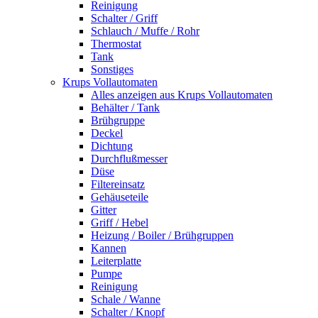
Reinigung
Schalter / Griff
Schlauch / Muffe / Rohr
Thermostat
Tank
Sonstiges
Krups Vollautomaten
Alles anzeigen aus Krups Vollautomaten
Behälter / Tank
Brühgruppe
Deckel
Dichtung
Durchflußmesser
Düse
Filtereinsatz
Gehäuseteile
Gitter
Griff / Hebel
Heizung / Boiler / Brühgruppen
Kannen
Leiterplatte
Pumpe
Reinigung
Schale / Wanne
Schalter / Knopf