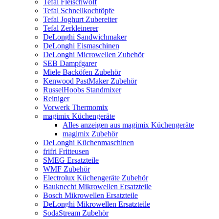
Tefal Fleischwolf
Tefal Schnellkochtöpfe
Tefal Joghurt Zubereiter
Tefal Zerkleinerer
DeLonghi Sandwichmaker
DeLonghi Eismaschinen
DeLonghi Microwellen Zubehör
SEB Dampfgarer
Miele Backöfen Zubehör
Kenwood PastMaker Zubehör
RusselHoobs Standmixer
Reiniger
Vorwerk Thermomix
magimix Küchengeräte
Alles anzeigen aus magimix Küchengeräte
magimix Zubehör
DeLonghi Küchenmaschinen
frifri Fritteusen
SMEG Ersatzteile
WMF Zubehör
Electrolux Küchengeräte Zubehör
Bauknecht Mikrowellen Ersatzteile
Bosch Mikrowellen Ersatzteile
DeLonghi Mikrowellen Ersatzteile
SodaStream Zubehör