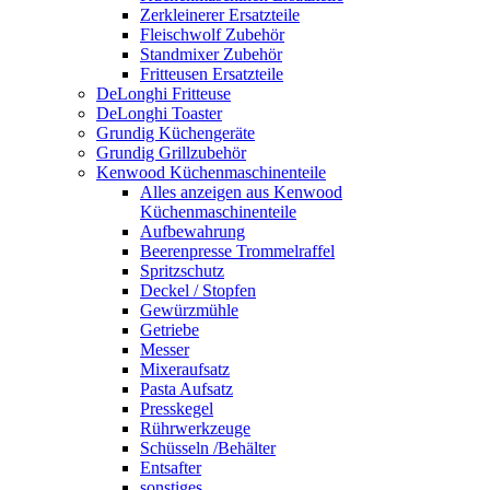
Zerkleinerer Ersatzteile
Fleischwolf Zubehör
Standmixer Zubehör
Fritteusen Ersatzteile
DeLonghi Fritteuse
DeLonghi Toaster
Grundig Küchengeräte
Grundig Grillzubehör
Kenwood Küchenmaschinenteile
Alles anzeigen aus Kenwood
Küchenmaschinenteile
Aufbewahrung
Beerenpresse Trommelraffel
Spritzschutz
Deckel / Stopfen
Gewürzmühle
Getriebe
Messer
Mixeraufsatz
Pasta Aufsatz
Presskegel
Rührwerkzeuge
Schüsseln /Behälter
Entsafter
sonstiges