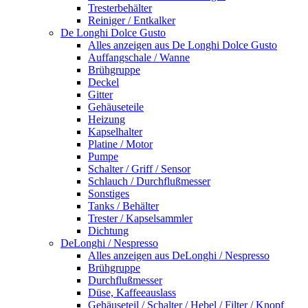
Tresterbehälter
Reiniger / Entkalker
De Longhi Dolce Gusto
Alles anzeigen aus De Longhi Dolce Gusto
Auffangschale / Wanne
Brühgruppe
Deckel
Gitter
Gehäuseteile
Heizung
Kapselhalter
Platine / Motor
Pumpe
Schalter / Griff / Sensor
Schlauch / Durchflußmesser
Sonstiges
Tanks / Behälter
Trester / Kapselsammler
Dichtung
DeLonghi / Nespresso
Alles anzeigen aus DeLonghi / Nespresso
Brühgruppe
Durchflußmesser
Düse, Kaffeeauslass
Gehäuseteil / Schalter / Hebel / Filter / Knopf