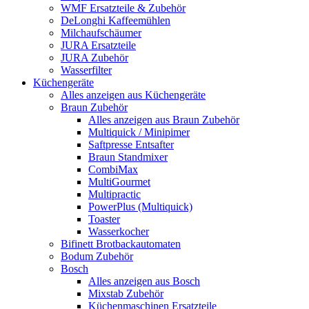
WMF Ersatzteile & Zubehör
DeLonghi Kaffeemühlen
Milchaufschäumer
JURA Ersatzteile
JURA Zubehör
Wasserfilter
Küchengeräte
Alles anzeigen aus Küchengeräte
Braun Zubehör
Alles anzeigen aus Braun Zubehör
Multiquick / Minipimer
Saftpresse Entsafter
Braun Standmixer
CombiMax
MultiGourmet
Multipractic
PowerPlus (Multiquick)
Toaster
Wasserkocher
Bifinett Brotbackautomaten
Bodum Zubehör
Bosch
Alles anzeigen aus Bosch
Mixstab Zubehör
Küchenmaschinen Ersatzteile