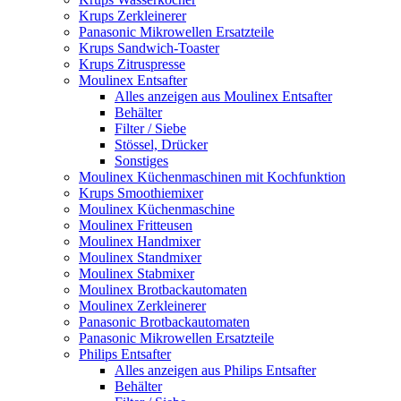
Krups Zerkleinerer
Panasonic Mikrowellen Ersatzteile
Krups Sandwich-Toaster
Krups Zitruspresse
Moulinex Entsafter
Alles anzeigen aus Moulinex Entsafter
Behälter
Filter / Siebe
Stössel, Drücker
Sonstiges
Moulinex Küchenmaschinen mit Kochfunktion
Krups Smoothiemixer
Moulinex Küchenmaschine
Moulinex Fritteusen
Moulinex Handmixer
Moulinex Standmixer
Moulinex Stabmixer
Moulinex Brotbackautomaten
Moulinex Zerkleinerer
Panasonic Brotbackautomaten
Panasonic Mikrowellen Ersatzteile
Philips Entsafter
Alles anzeigen aus Philips Entsafter
Behälter