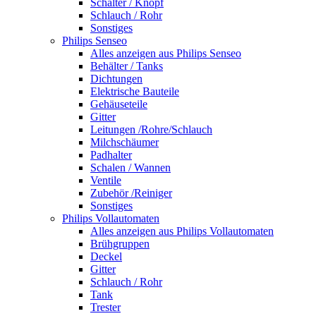
Schalter / Knopf
Schlauch / Rohr
Sonstiges
Philips Senseo
Alles anzeigen aus Philips Senseo
Behälter / Tanks
Dichtungen
Elektrische Bauteile
Gehäuseteile
Gitter
Leitungen /Rohre/Schlauch
Milchschäumer
Padhalter
Schalen / Wannen
Ventile
Zubehör /Reiniger
Sonstiges
Philips Vollautomaten
Alles anzeigen aus Philips Vollautomaten
Brühgruppen
Deckel
Gitter
Schlauch / Rohr
Tank
Trester