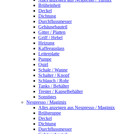
Brüheinheit
Deckel
Dichtung
Durchflussmesser
Gehäusebauteil
Gitter / Platten
Griff / Hebel
Heizung
Kaffeeauslass
Leiterplatte
Pumpe
Quirl
Schale / Wanne
Schalter / Knopf
Schlauch / Rohr
Tanks / Behälter
Trester / Kapselbehälter
Sonstiges
Nespresso / Magimix
Alles anzeigen aus Nespresso / Magimix
Brühgruppe
Deckel
Dichtung
Durchflussmesser