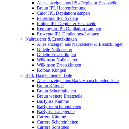
Alles anzeigen aus IPL-Depilator Ersatzteile
Braun IPL Haarentfernung
Calor IPL Depilationslampen
Panasonic IPL-System
Philips IPL Depilierer Ersatzteile
Remington IPL Depilation Lampen
Rowenta IPL Depilations-Lampen
Naßrasierer & Ersatzklingen
Alles anzeigen aus Naßrasierer & Ersatzklingen
Gillette Naßrasierer
Gillette Ersatzklingen
Wilkinson Naßrasierer
Wilkinson Ersatzklingen
Rotbart Klingen
Bart.-Haarschneider Teile
Alles anzeigen aus Bart.-Haarschneider Teile
Braun Kämme
Braun Schereinheiten
Braun weitere Ersatzteile
BaByliss Kämme
BaByliss Schereinheiten
BaByliss Ladegeräte
Carrera Kämme
Carrera Schereinheiten
Carrera Sonstiges