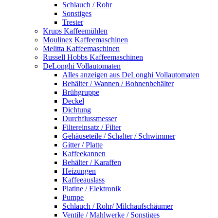
Schlauch / Rohr
Sonstiges
Trester
Krups Kaffeemühlen
Moulinex Kaffeemaschinen
Melitta Kaffeemaschinen
Russell Hobbs Kaffeemaschinen
DeLonghi Vollautomaten
Alles anzeigen aus DeLonghi Vollautomaten
Behälter / Wannen / Bohnenbehälter
Brühgruppe
Deckel
Dichtung
Durchflussmesser
Filtereinsatz / Filter
Gehäuseteile / Schalter / Schwimmer
Gitter / Platte
Kaffeekannen
Behälter / Karaffen
Heizungen
Kaffeeauslass
Platine / Elektronik
Pumpe
Schlauch / Rohr/ Milchaufschäumer
Ventile / Mahlwerke / Sonstiges