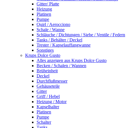
Gitter/ Platte
Heizung
Platinen
Pumpe
Quirl / Aerocciono
Schale / Wanne
Schläuche / Dichtungen / Siebe / Ventile / Federn
Tanks / Behälter / Deckel
Trester / Kapselauffangwanne
Sonstiges
Krups Dolce Gusto
Alles anzeigen aus Krups Dolce Gusto
Becken / Schalen / Wannen
Brüheinheit
Deckel
Durchflußmesser
Gehäuseteile
Gitter
Griff / Hebel
Heizung / Motor
Kapselhalter
Platinen
Pumpe
Schalter
Tanks