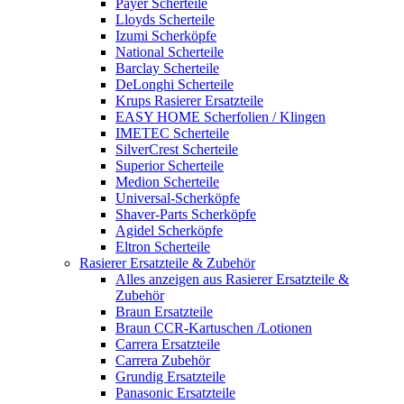
Payer Scherteile
Lloyds Scherteile
Izumi Scherköpfe
National Scherteile
Barclay Scherteile
DeLonghi Scherteile
Krups Rasierer Ersatzteile
EASY HOME Scherfolien / Klingen
IMETEC Scherteile
SilverCrest Scherteile
Superior Scherteile
Medion Scherteile
Universal-Scherköpfe
Shaver-Parts Scherköpfe
Agidel Scherköpfe
Eltron Scherteile
Rasierer Ersatzteile & Zubehör
Alles anzeigen aus Rasierer Ersatzteile &
Zubehör
Braun Ersatzteile
Braun CCR-Kartuschen /Lotionen
Carrera Ersatzteile
Carrera Zubehör
Grundig Ersatzteile
Panasonic Ersatzteile