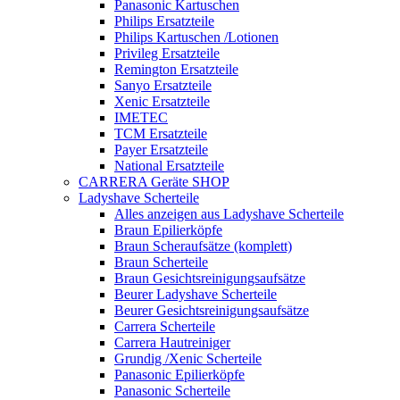
Panasonic Kartuschen
Philips Ersatzteile
Philips Kartuschen /Lotionen
Privileg Ersatzteile
Remington Ersatzteile
Sanyo Ersatzteile
Xenic Ersatzteile
IMETEC
TCM Ersatzteile
Payer Ersatzteile
National Ersatzteile
CARRERA Geräte SHOP
Ladyshave Scherteile
Alles anzeigen aus Ladyshave Scherteile
Braun Epilierköpfe
Braun Scheraufsätze (komplett)
Braun Scherteile
Braun Gesichtsreinigungsaufsätze
Beurer Ladyshave Scherteile
Beurer Gesichtsreinigungsaufsätze
Carrera Scherteile
Carrera Hautreiniger
Grundig /Xenic Scherteile
Panasonic Epilierköpfe
Panasonic Scherteile