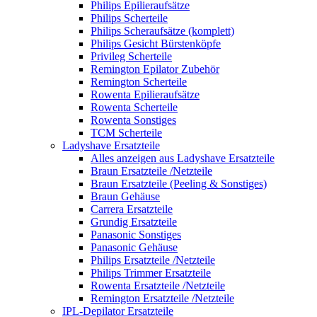
Philips Epilieraufsätze
Philips Scherteile
Philips Scheraufsätze (komplett)
Philips Gesicht Bürstenköpfe
Privileg Scherteile
Remington Epilator Zubehör
Remington Scherteile
Rowenta Epilieraufsätze
Rowenta Scherteile
Rowenta Sonstiges
TCM Scherteile
Ladyshave Ersatzteile
Alles anzeigen aus Ladyshave Ersatzteile
Braun Ersatzteile /Netzteile
Braun Ersatzteile (Peeling & Sonstiges)
Braun Gehäuse
Carrera Ersatzteile
Grundig Ersatzteile
Panasonic Sonstiges
Panasonic Gehäuse
Philips Ersatzteile /Netzteile
Philips Trimmer Ersatzteile
Rowenta Ersatzteile /Netzteile
Remington Ersatzteile /Netzteile
IPL-Depilator Ersatzteile