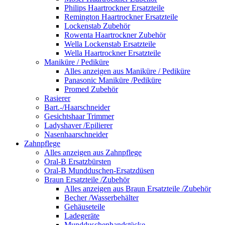
Philips Haartrockner Ersatzteile
Remington Haartrockner Ersatzteile
Lockenstab Zubehör
Rowenta Haartrockner Zubehör
Wella Lockenstab Ersatzteile
Wella Haartrockner Ersatzteile
Maniküre / Pediküre
Alles anzeigen aus Maniküre / Pediküre
Panasonic Maniküre /Pediküre
Promed Zubehör
Rasierer
Bart.-/Haarschneider
Gesichtshaar Trimmer
Ladyshaver /Epilierer
Nasenhaarschneider
Zahnpflege
Alles anzeigen aus Zahnpflege
Oral-B Ersatzbürsten
Oral-B Mundduschen-Ersatzdüsen
Braun Ersatzteile /Zubehör
Alles anzeigen aus Braun Ersatzteile /Zubehör
Becher /Wasserbehälter
Gehäuseteile
Ladegeräte
Mundduschenhandstücke