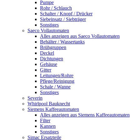
Pumpe
Rohr / Schlauch
Schalter / Knopf / Drücker
Siebeinsatz / Siebträger
Sonstiges
Saeco Vollautomaten
Alles anzeigen aus Saeco Vollautomaten
Behälter / Wassertanks
Brühgruppen
Deckel
Dichtungen
Gehäuse
Gitter
Leitungen/Rohre
Pflege/Reinigung
Schale / Wanne
Sonstiges
Severin
Whirlpool Bauknecht
Siemens Kaffeeautomaten
Alles anzeigen aus Siemens Kaffeeautomaten
Filter
Kannen
Sonstiges
Simac Ersatzteile