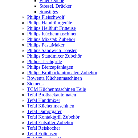
Filter / Siebe
Stössel, Drücker
Sonstiges
Philips Fleischwolf
Philips Handrührgeräte
Philips Heißluft-Fritteuse
Philips Küchenmaschinen
Philips Mixstab Zubehör
Philips PastaMaker
Philips Sandwich-Toaster
Philips Standmixer Zubehör
Philips Tischgrille
Philips Bierzapfanlagen
Philips Brotbackautomaten Zubehör
Rowenta Küchenmaschinen
Siemens
TCM Küchenmaschinen Teile
Tefal Brotbackautomaten
Tefal Handmixer
Tefal Küchenmaschinen
Tefal Dampfgarer
Tefal Kontaktgrill Zubehör
Tefal Entsafter Zubehör
Tefal Reiskocher
Tefal Fritteusen