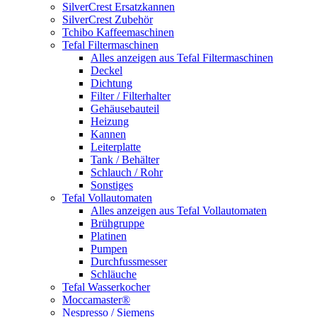
SilverCrest Ersatzkannen
SilverCrest Zubehör
Tchibo Kaffeemaschinen
Tefal Filtermaschinen
Alles anzeigen aus Tefal Filtermaschinen
Deckel
Dichtung
Filter / Filterhalter
Gehäusebauteil
Heizung
Kannen
Leiterplatte
Tank / Behälter
Schlauch / Rohr
Sonstiges
Tefal Vollautomaten
Alles anzeigen aus Tefal Vollautomaten
Brühgruppe
Platinen
Pumpen
Durchfussmesser
Schläuche
Tefal Wasserkocher
Moccamaster®
Nespresso / Siemens