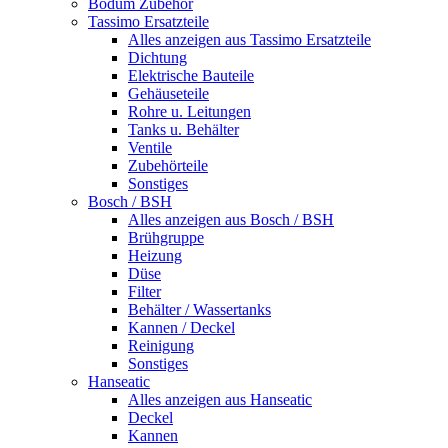
Bodum Zubehör
Tassimo Ersatzteile
Alles anzeigen aus Tassimo Ersatzteile
Dichtung
Elektrische Bauteile
Gehäuseteile
Rohre u. Leitungen
Tanks u. Behälter
Ventile
Zubehörteile
Sonstiges
Bosch / BSH
Alles anzeigen aus Bosch / BSH
Brühgruppe
Heizung
Düse
Filter
Behälter / Wassertanks
Kannen / Deckel
Reinigung
Sonstiges
Hanseatic
Alles anzeigen aus Hanseatic
Deckel
Kannen