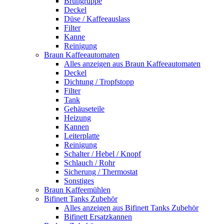
Brühgruppe
Deckel
Düse / Kaffeeauslass
Filter
Kanne
Reinigung
Braun Kaffeeautomaten
Alles anzeigen aus Braun Kaffeeautomaten
Deckel
Dichtung / Tropfstopp
Filter
Tank
Gehäuseteile
Heizung
Kannen
Leiterplatte
Reinigung
Schalter / Hebel / Knopf
Schlauch / Rohr
Sicherung / Thermostat
Sonstiges
Braun Kaffeemühlen
Bifinett Tanks Zubehör
Alles anzeigen aus Bifinett Tanks Zubehör
Bifinett Ersatzkannen