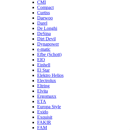
CMI
Compact
Curtiss
Daewoo
Darel
De Longhi
DeSina
Dirt Devil
Dynapower
e-matic
Efbe (Schott)
EIO
Einhell
El Star
Elektro Helios
Electrolux
Eltring
Elvita
Ergomaxx
ETA
Europa Style
Exido
Exquisit
FAKIR
FAM