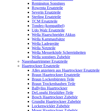
Remington Sonstiges
Rowenta Ersatzteile
Severin Ersatzteile
Sterling Ersatzteile
TCM Ersatzteile
Tondeo (kompatibel)
Udo Walz Ersatzteile
Wella Haarschneider Akkus
Wella Kammaufsätze
Wella Ladegeräte
Wella Netzteile
Wella Messerköpfe Schereinheiten
Wella sonstiges Zubehör
Nasenhaartrimmer Ersatzteile
Haartrockner Ersatzteile
Alles anzeigen aus Haartrockner Ersatzteile
Braun Haartrockner Ersatzteile
Braun Lockenbürsten Teile
Braun Trockenhauben Teile
BaByliss Haartrockner
DeLonghi Heizlüfter-Teile
Bosch Haartrockner Zubehör
Grundig Haartrockner Zubehör
Lockenwickler Zubehör
Moser Haartrockner Zubehör