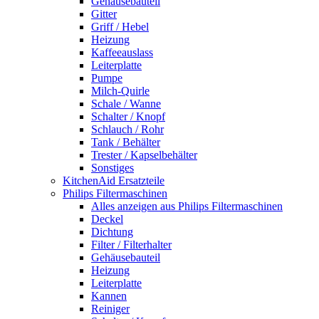
Gehäusebauteil
Gitter
Griff / Hebel
Heizung
Kaffeeauslass
Leiterplatte
Pumpe
Milch-Quirle
Schale / Wanne
Schalter / Knopf
Schlauch / Rohr
Tank / Behälter
Trester / Kapselbehälter
Sonstiges
KitchenAid Ersatzteile
Philips Filtermaschinen
Alles anzeigen aus Philips Filtermaschinen
Deckel
Dichtung
Filter / Filterhalter
Gehäusebauteil
Heizung
Leiterplatte
Kannen
Reiniger