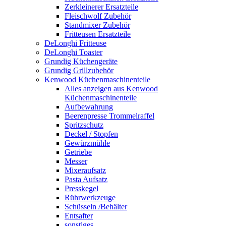
Zerkleinerer Ersatzteile
Fleischwolf Zubehör
Standmixer Zubehör
Fritteusen Ersatzteile
DeLonghi Fritteuse
DeLonghi Toaster
Grundig Küchengeräte
Grundig Grillzubehör
Kenwood Küchenmaschinenteile
Alles anzeigen aus Kenwood
Küchenmaschinenteile
Aufbewahrung
Beerenpresse Trommelraffel
Spritzschutz
Deckel / Stopfen
Gewürzmühle
Getriebe
Messer
Mixeraufsatz
Pasta Aufsatz
Presskegel
Rührwerkzeuge
Schüsseln /Behälter
Entsafter
sonstiges