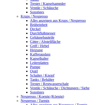
Trester / Kapselsammler
Ventile / Schläuche
Sonstiges
Krups / Nespresso
Alles anzeigen aus Krups / Nespresso
Brüheinheit
Deckel
Durchflußmesser
Gehäusebauteile
Gitter / Abstellfläche
Griff / Hebel
Heizung
Kaffeeauslass
Kapselhalter
Leiterplatten
Pumpe
Quirl
Schalter / Knopf
Tanks / Behälter
Trester / Restwasserschale
Ventile / Schläuche / Dichtungen / Siebe
Sonstiges
Nespresso / Koenig (Köenig)
Nespresso / Turmix
Alles anzeigen aus Nespresso / Turmix