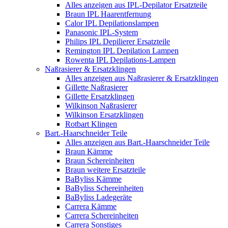
Alles anzeigen aus IPL-Depilator Ersatzteile
Braun IPL Haarentfernung
Calor IPL Depilationslampen
Panasonic IPL-System
Philips IPL Depilierer Ersatzteile
Remington IPL Depilation Lampen
Rowenta IPL Depilations-Lampen
Naßrasierer & Ersatzklingen
Alles anzeigen aus Naßrasierer & Ersatzklingen
Gillette Naßrasierer
Gillette Ersatzklingen
Wilkinson Naßrasierer
Wilkinson Ersatzklingen
Rotbart Klingen
Bart.-Haarschneider Teile
Alles anzeigen aus Bart.-Haarschneider Teile
Braun Kämme
Braun Schereinheiten
Braun weitere Ersatzteile
BaByliss Kämme
BaByliss Schereinheiten
BaByliss Ladegeräte
Carrera Kämme
Carrera Schereinheiten
Carrera Sonstiges