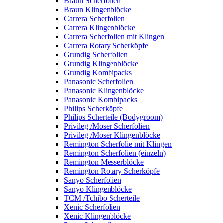
Braun Scherfolien
Braun Klingenblöcke
Carrera Scherfolien
Carrera Klingenblöcke
Carrera Scherfolien mit Klingen
Carrera Rotary Scherköpfe
Grundig Scherfolien
Grundig Klingenblöcke
Grundig Kombipacks
Panasonic Scherfolien
Panasonic Klingenblöcke
Panasonic Kombipacks
Philips Scherköpfe
Philips Scherteile (Bodygroom)
Privileg /Moser Scherfolien
Privileg /Moser Klingenblöcke
Remington Scherfolie mit Klingen
Remington Scherfolien (einzeln)
Remington Messerblöcke
Remington Rotary Scherköpfe
Sanyo Scherfolien
Sanyo Klingenblöcke
TCM /Tchibo Scherteile
Xenic Scherfolien
Xenic Klingenblöcke