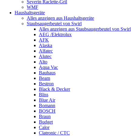
Severin Raclette-Gril
WMF
Haushaltsgeräte
Alles anzeigen aus Haushaltsgeräte
Staubsaugerbeutel von Swirl
Alles anzeigen aus Staubsaugerbeutel von Swirl
AEG /Elektrolux
AFK
Alaska
Alfatec
Alutec
Alto
Aqua Vac
Bauhaus
Beam
Bestron
Black & Decker
Bliss
Blue Air
Bomann
BOSCH
Braun
Budget
Calor
Clatronic / CTC