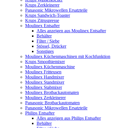
Krups Zerkleinerer
Panasonic Mikrowellen Ersatzteile
Krups Sandwich-Toaster
Krups Zitruspresse
Moulinex Entsafter
Alles anzeigen aus Moulinex Entsafter
Behälter
Filter / Siebe
Stössel, Drücker
Sonstiges
Moulinex Küchenmaschinen mit Kochfunktion
Krups Smoothiemixer
Moulinex Küchenmaschine
Moulinex Fritteusen
Moulinex Handmixer
Moulinex Standmixer
Moulinex Stabmixer
Moulinex Brotbackautomaten
Moulinex Zerkleinerer
Panasonic Brotbackautomaten
Panasonic Mikrowellen Ersatzteile
Philips Entsafter
Alles anzeigen aus Philips Entsafter
Behälter