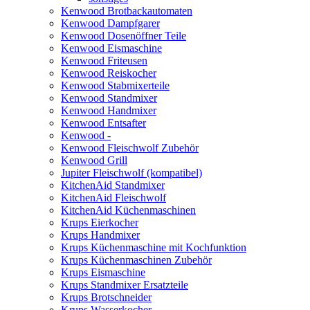
Kenwood Brotbackautomaten
Kenwood Dampfgarer
Kenwood Dosenöffner Teile
Kenwood Eismaschine
Kenwood Friteusen
Kenwood Reiskocher
Kenwood Stabmixerteile
Kenwood Standmixer
Kenwood Handmixer
Kenwood Entsafter
Kenwood -
Kenwood Fleischwolf Zubehör
Kenwood Grill
Jupiter Fleischwolf (kompatibel)
KitchenAid Standmixer
KitchenAid Fleischwolf
KitchenAid Küchenmaschinen
Krups Eierkocher
Krups Handmixer
Krups Küchenmaschine mit Kochfunktion
Krups Küchenmaschinen Zubehör
Krups Eismaschine
Krups Standmixer Ersatzteile
Krups Brotschneider
Krups Wasserkocher