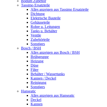
Bodum Zubehör
Tassimo Ersatzteile
Alles anzeigen aus Tassimo Ersatzteile
Dichtung
Elektrische Bauteile
Gehäuseteile
Rohre u. Leitungen
Tanks u. Behälter
Ventile
Zubehörteile
Sonstiges
Bosch / BSH
Alles anzeigen aus Bosch / BSH
Brühgruppe
Heizung
Düse
Filter
Behälter / Wassertanks
Kannen / Deckel
Reinigung
Sonstiges
Hanseatic
Alles anzeigen aus Hanseatic
Deckel
Kannen