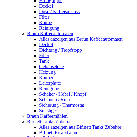
Brühgruppe
Deckel
Düse / Kaffeeauslass
Filter
Kanne
Reinigung
Braun Kaffeeautomaten
Alles anzeigen aus Braun Kaffeeautomaten
Deckel
Dichtung / Tropfstopp
Filter
Tank
Gehäuseteile
Heizung
Kannen
Leiterplatte
Reinigung
Schalter / Hebel / Knopf
Schlauch / Rohr
Sicherung / Thermostat
Sonstiges
Braun Kaffeemühlen
Bifinett Tanks Zubehör
Alles anzeigen aus Bifinett Tanks Zubehör
Bifinett Ersatzkannen