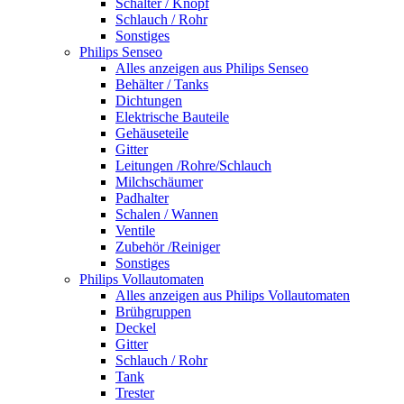
Schalter / Knopf
Schlauch / Rohr
Sonstiges
Philips Senseo
Alles anzeigen aus Philips Senseo
Behälter / Tanks
Dichtungen
Elektrische Bauteile
Gehäuseteile
Gitter
Leitungen /Rohre/Schlauch
Milchschäumer
Padhalter
Schalen / Wannen
Ventile
Zubehör /Reiniger
Sonstiges
Philips Vollautomaten
Alles anzeigen aus Philips Vollautomaten
Brühgruppen
Deckel
Gitter
Schlauch / Rohr
Tank
Trester