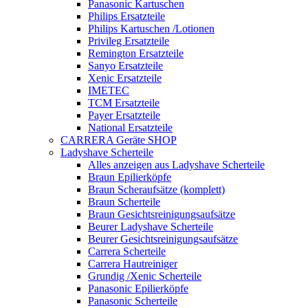
Panasonic Kartuschen
Philips Ersatzteile
Philips Kartuschen /Lotionen
Privileg Ersatzteile
Remington Ersatzteile
Sanyo Ersatzteile
Xenic Ersatzteile
IMETEC
TCM Ersatzteile
Payer Ersatzteile
National Ersatzteile
CARRERA Geräte SHOP
Ladyshave Scherteile
Alles anzeigen aus Ladyshave Scherteile
Braun Epilierköpfe
Braun Scheraufsätze (komplett)
Braun Scherteile
Braun Gesichtsreinigungsaufsätze
Beurer Ladyshave Scherteile
Beurer Gesichtsreinigungsaufsätze
Carrera Scherteile
Carrera Hautreiniger
Grundig /Xenic Scherteile
Panasonic Epilierköpfe
Panasonic Scherteile