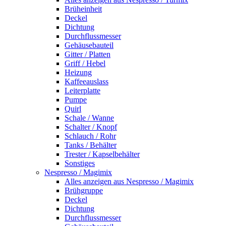
Brüheinheit
Deckel
Dichtung
Durchflussmesser
Gehäusebauteil
Gitter / Platten
Griff / Hebel
Heizung
Kaffeeauslass
Leiterplatte
Pumpe
Quirl
Schale / Wanne
Schalter / Knopf
Schlauch / Rohr
Tanks / Behälter
Trester / Kapselbehälter
Sonstiges
Nespresso / Magimix
Alles anzeigen aus Nespresso / Magimix
Brühgruppe
Deckel
Dichtung
Durchflussmesser