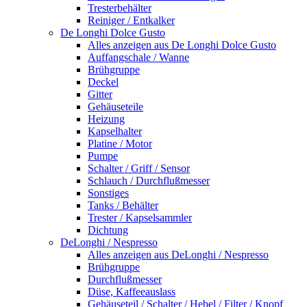
Tresterbehälter
Reiniger / Entkalker
De Longhi Dolce Gusto
Alles anzeigen aus De Longhi Dolce Gusto
Auffangschale / Wanne
Brühgruppe
Deckel
Gitter
Gehäuseteile
Heizung
Kapselhalter
Platine / Motor
Pumpe
Schalter / Griff / Sensor
Schlauch / Durchflußmesser
Sonstiges
Tanks / Behälter
Trester / Kapselsammler
Dichtung
DeLonghi / Nespresso
Alles anzeigen aus DeLonghi / Nespresso
Brühgruppe
Durchflußmesser
Düse, Kaffeeauslass
Gehäuseteil / Schalter / Hebel / Filter / Knopf