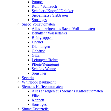
Pumpe
Rohr / Schlauch
Schalter / Knopf / Drücker
Siebeinsatz / Siebträger
Sonstiges
Saeco Vollautomaten
Alles anzeigen aus Saeco Vollautomaten
Behälter / Wassertanks
Brühgruppen
Deckel
Dichtungen
Gehäuse
Gitter
Leitungen/Rohre
Pflege/Reinigung
Schale / Wanne
Sonstiges
Severin
Whirlpool Bauknecht
Siemens Kaffeeautomaten
Alles anzeigen aus Siemens Kaffeeautomaten
Filter
Kannen
Sonstiges
Simac Ersatzteile