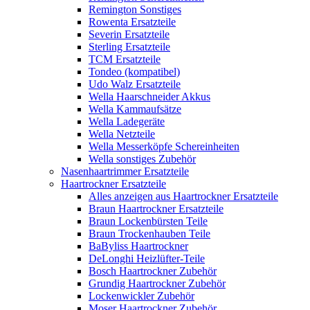
Remington Sonstiges
Rowenta Ersatzteile
Severin Ersatzteile
Sterling Ersatzteile
TCM Ersatzteile
Tondeo (kompatibel)
Udo Walz Ersatzteile
Wella Haarschneider Akkus
Wella Kammaufsätze
Wella Ladegeräte
Wella Netzteile
Wella Messerköpfe Schereinheiten
Wella sonstiges Zubehör
Nasenhaartrimmer Ersatzteile
Haartrockner Ersatzteile
Alles anzeigen aus Haartrockner Ersatzteile
Braun Haartrockner Ersatzteile
Braun Lockenbürsten Teile
Braun Trockenhauben Teile
BaByliss Haartrockner
DeLonghi Heizlüfter-Teile
Bosch Haartrockner Zubehör
Grundig Haartrockner Zubehör
Lockenwickler Zubehör
Moser Haartrockner Zubehör