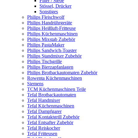
Filter / Siebe
Stössel, Drücker
Sonstiges
Philips Fleischwolf
Philips Handrührgeräte
Philips Heißluft-Fritteuse
Philips Küchenmaschinen
Philips Mixstab Zubehör
Philips PastaMaker
Philips Sandwich-Toaster
Philips Standmixer Zubehör
Philips Tischgrille
Philips Bierzapfanlagen
Philips Brotbackautomaten Zubehör
Rowenta Küchenmaschinen
Siemens
TCM Küchenmaschinen Teile
Tefal Brotbackautomaten
Tefal Handmixer
Tefal Küchenmaschinen
Tefal Dampfgarer
Tefal Kontaktgrill Zubehör
Tefal Entsafter Zubehör
Tefal Reiskocher
Tefal Fritteusen