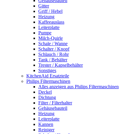
Gehäusebauteil
Gitter
Griff / Hebel
Heizung
Kaffeeauslass
Leiterplatte
Pumpe
Milch-Quirle
Schale / Wanne
Schalter / Knopf
Schlauch / Rohr
Tank / Behälter
Trester / Kapselbehälter
Sonstiges
KitchenAid Ersatzteile
Philips Filtermaschinen
Alles anzeigen aus Philips Filtermaschinen
Deckel
Dichtung
Filter / Filterhalter
Gehäusebauteil
Heizung
Leiterplatte
Kannen
Reiniger