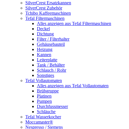
SilverCrest Ersatzkannen
SilverCrest Zubehör
Tchibo Kaffeemaschinen
Tefal Filtermaschinen
Alles anzeigen aus Tefal Filtermaschinen
Deckel
Dichtung
Filter / Filterhalter
Gehäusebauteil
Heizung
Kannen
Leiterplatte
Tank / Behälter
Schlauch / Rohr
Sonstiges
Tefal Vollautomaten
Alles anzeigen aus Tefal Vollautomaten
Brühgruppe
Platinen
Pumpen
Durchfussmesser
Schläuche
Tefal Wasserkocher
Moccamaster®
Nespresso / Siemens