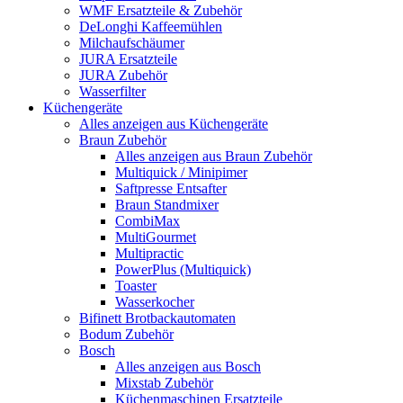
WMF Ersatzteile & Zubehör
DeLonghi Kaffeemühlen
Milchaufschäumer
JURA Ersatzteile
JURA Zubehör
Wasserfilter
Küchengeräte
Alles anzeigen aus Küchengeräte
Braun Zubehör
Alles anzeigen aus Braun Zubehör
Multiquick / Minipimer
Saftpresse Entsafter
Braun Standmixer
CombiMax
MultiGourmet
Multipractic
PowerPlus (Multiquick)
Toaster
Wasserkocher
Bifinett Brotbackautomaten
Bodum Zubehör
Bosch
Alles anzeigen aus Bosch
Mixstab Zubehör
Küchenmaschinen Ersatzteile