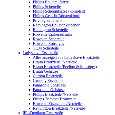
Philips Epilieraufsätze
Philips Scherteile
Philips Scheraufsätze (komplett)
Philips Gesicht Bürstenköpfe
Privileg Scherteile
Remington Epilator Zubehör
Remington Scherteile
Rowenta Epilieraufsätze
Rowenta Scherteile
Rowenta Sonstiges
TCM Scherteile
Ladyshave Ersatzteile
Alles anzeigen aus Ladyshave Ersatzteile
Braun Ersatzteile /Netzteile
Braun Ersatzteile (Peeling & Sonstiges)
Braun Gehäuse
Carrera Ersatzteile
Grundig Ersatzteile
Panasonic Sonstiges
Panasonic Gehäuse
Philips Ersatzteile /Netzteile
Philips Trimmer Ersatzteile
Rowenta Ersatzteile /Netzteile
Remington Ersatzteile /Netzteile
IPL-Depilator Ersatzteile