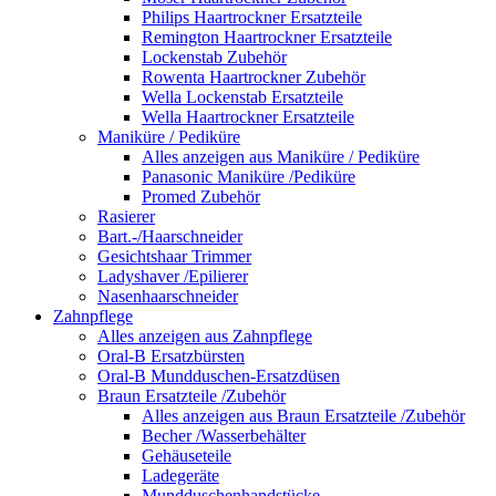
Philips Haartrockner Ersatzteile
Remington Haartrockner Ersatzteile
Lockenstab Zubehör
Rowenta Haartrockner Zubehör
Wella Lockenstab Ersatzteile
Wella Haartrockner Ersatzteile
Maniküre / Pediküre
Alles anzeigen aus Maniküre / Pediküre
Panasonic Maniküre /Pediküre
Promed Zubehör
Rasierer
Bart.-/Haarschneider
Gesichtshaar Trimmer
Ladyshaver /Epilierer
Nasenhaarschneider
Zahnpflege
Alles anzeigen aus Zahnpflege
Oral-B Ersatzbürsten
Oral-B Mundduschen-Ersatzdüsen
Braun Ersatzteile /Zubehör
Alles anzeigen aus Braun Ersatzteile /Zubehör
Becher /Wasserbehälter
Gehäuseteile
Ladegeräte
Mundduschenhandstücke