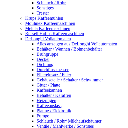
Schlauch / Rohr
Sonstiges
Trester
Krups Kaffeemühlen
Moulinex Kaffeemaschinen
Melitta Kaffeemaschinen
Russell Hobbs Kaffeemaschinen
DeLonghi Vollautomaten
Alles anzeigen aus DeLonghi Vollautomaten
Behälter / Wannen / Bohnenbehälter
Brühgruppe
Deckel
Dichtung
Durchflussmesser
Filtereinsatz / Filter
Gehäuseteile / Schalter / Schwimmer
Gitter / Platte
Kaffeekannen
Behälter / Karaffen
Heizungen
Kaffeeauslass
Platine / Elektronik
Pumpe
Schlauch / Rohr/ Milchaufschäumer
Ventile / Mahlwerke / Sonstiges