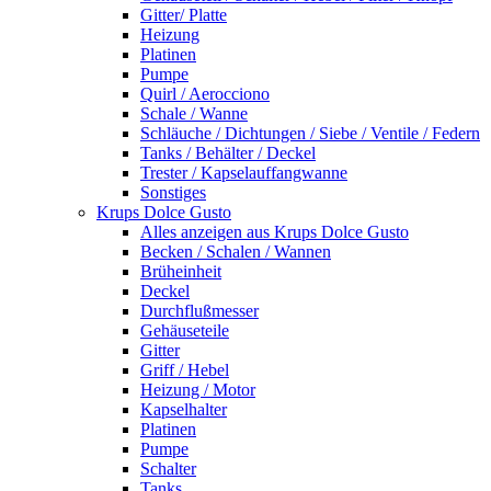
Gitter/ Platte
Heizung
Platinen
Pumpe
Quirl / Aerocciono
Schale / Wanne
Schläuche / Dichtungen / Siebe / Ventile / Federn
Tanks / Behälter / Deckel
Trester / Kapselauffangwanne
Sonstiges
Krups Dolce Gusto
Alles anzeigen aus Krups Dolce Gusto
Becken / Schalen / Wannen
Brüheinheit
Deckel
Durchflußmesser
Gehäuseteile
Gitter
Griff / Hebel
Heizung / Motor
Kapselhalter
Platinen
Pumpe
Schalter
Tanks