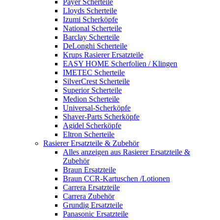
Payer Scherteile
Lloyds Scherteile
Izumi Scherköpfe
National Scherteile
Barclay Scherteile
DeLonghi Scherteile
Krups Rasierer Ersatzteile
EASY HOME Scherfolien / Klingen
IMETEC Scherteile
SilverCrest Scherteile
Superior Scherteile
Medion Scherteile
Universal-Scherköpfe
Shaver-Parts Scherköpfe
Agidel Scherköpfe
Eltron Scherteile
Rasierer Ersatzteile & Zubehör
Alles anzeigen aus Rasierer Ersatzteile &
Zubehör
Braun Ersatzteile
Braun CCR-Kartuschen /Lotionen
Carrera Ersatzteile
Carrera Zubehör
Grundig Ersatzteile
Panasonic Ersatzteile