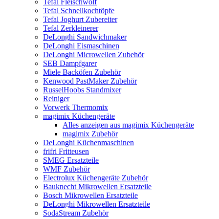
Tefal Fleischwolf
Tefal Schnellkochtöpfe
Tefal Joghurt Zubereiter
Tefal Zerkleinerer
DeLonghi Sandwichmaker
DeLonghi Eismaschinen
DeLonghi Microwellen Zubehör
SEB Dampfgarer
Miele Backöfen Zubehör
Kenwood PastMaker Zubehör
RusselHoobs Standmixer
Reiniger
Vorwerk Thermomix
magimix Küchengeräte
Alles anzeigen aus magimix Küchengeräte
magimix Zubehör
DeLonghi Küchenmaschinen
frifri Fritteusen
SMEG Ersatzteile
WMF Zubehör
Electrolux Küchengeräte Zubehör
Bauknecht Mikrowellen Ersatzteile
Bosch Mikrowellen Ersatzteile
DeLonghi Mikrowellen Ersatzteile
SodaStream Zubehör