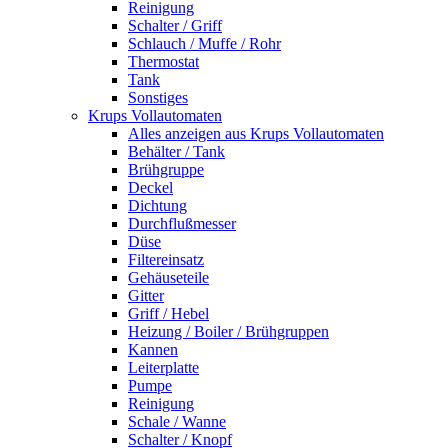
Reinigung
Schalter / Griff
Schlauch / Muffe / Rohr
Thermostat
Tank
Sonstiges
Krups Vollautomaten
Alles anzeigen aus Krups Vollautomaten
Behälter / Tank
Brühgruppe
Deckel
Dichtung
Durchflußmesser
Düse
Filtereinsatz
Gehäuseteile
Gitter
Griff / Hebel
Heizung / Boiler / Brühgruppen
Kannen
Leiterplatte
Pumpe
Reinigung
Schale / Wanne
Schalter / Knopf