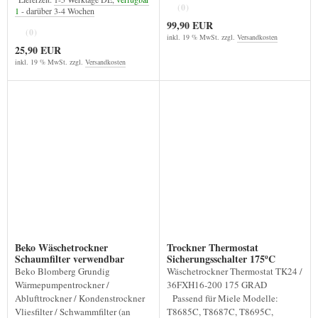
(0)
1
- darüber 3-4 Wochen
99,90 EUR
(0)
inkl. 19 % MwSt. zzgl.
Versandkosten
25,90 EUR
inkl. 19 % MwSt. zzgl.
Versandkosten
Beko Wäschetrockner
Trockner Thermostat
Schaumfilter verwendbar
Sicherungsschalter 175ºC
passend für DH8534 DPU8380
Beko Blomberg Grundig
Wäschetrockner Thermostat TK24 /
Wärmepumpentrockner /
36FXH16-200 175 GRAD
Ablufttrockner / Kondenstrockner
Passend für Miele Modelle:
Vliesfilter / Schwammfilter (an
T8685C, T8687C, T8695C,