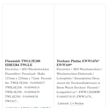
Flusensieb TWGL5E200
Trockner Platine EWW1476*
EDH3284 TWGLE
EWW169*
Electrolux / AEG Wäschetrockner
Electrolux / AEG Waschmaschine /
Flusenfilter / Fusselsieb Maße:
Wäschetrockner Elektronik /
325mm x 220mm x 72mm Passend
Leiterplatte / Steuerplatine Diese
für: TWGL5E200 - 916096837
steuert die Trocknerfunktionen in
TWSL6E200 - 916096814
Ihrem Wasch-Trockner Passend /
TWSL4E200 - 916096839
kompatibel zu*: EWW1286HDW
TWL4E200 - 916096838
914604518 01 EWW1476...
TW5457...
Lieferzeit:
2-4 Wochen
Lieferzeit:
1-5 Werktage DE,
verfügbar