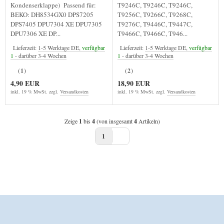
Kondenserklappe) Passend für:
T9246C, T9246C, T9246C,
BEKO: DH8534GX0 DPS7205
T9256C, T9266C, T9268C,
DPS7405 DPU7304 XE DPU7305
T9276C, T9446C, T9447C,
DPU7306 XE DP...
T9466C, T9466C, T946...
Lieferzeit:
1-5 Werktage DE,
verfügbar
Lieferzeit:
1-5 Werktage DE,
verfügbar
1
- darüber 3-4 Wochen
1
- darüber 3-4 Wochen
(1)
(2)
4,90 EUR
18,90 EUR
inkl. 19 % MwSt. zzgl.
Versandkosten
inkl. 19 % MwSt. zzgl.
Versandkosten
Zeige
1
bis
4
(von insgesamt
4
Artikeln)
1