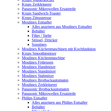
Krups Zerkleinerer
Panasonic Mikrowellen Ersatzteile
Krups Sandwich-Toaster
Krups Zitruspresse
Moulinex Entsafter
Alles anzeigen aus Moulinex Entsafter
Behälter
Filter / Siebe
Stössel, Drücker
Sonstiges
Moulinex Küchenmaschinen mit Kochfunktion
Krups Smoothiemixer
Moulinex Küchenmaschine
Moulinex Fritteusen
Moulinex Handmixer
Moulinex Standmixer
Moulinex Stabmixer
Moulinex Brotbackautomaten
Moulinex Zerkleinerer
Panasonic Brotbackautomaten
Panasonic Mikrowellen Ersatzteile
Philips Entsafter
Alles anzeigen aus Philips Entsafter
Behälter