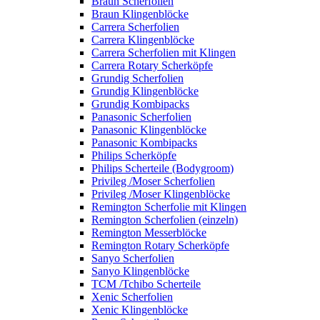
Braun Scherfolien
Braun Klingenblöcke
Carrera Scherfolien
Carrera Klingenblöcke
Carrera Scherfolien mit Klingen
Carrera Rotary Scherköpfe
Grundig Scherfolien
Grundig Klingenblöcke
Grundig Kombipacks
Panasonic Scherfolien
Panasonic Klingenblöcke
Panasonic Kombipacks
Philips Scherköpfe
Philips Scherteile (Bodygroom)
Privileg /Moser Scherfolien
Privileg /Moser Klingenblöcke
Remington Scherfolie mit Klingen
Remington Scherfolien (einzeln)
Remington Messerblöcke
Remington Rotary Scherköpfe
Sanyo Scherfolien
Sanyo Klingenblöcke
TCM /Tchibo Scherteile
Xenic Scherfolien
Xenic Klingenblöcke