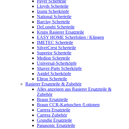
Payer Scherteile
Lloyds Scherteile
Izumi Scherköpfe
National Scherteile
Barclay Scherteile
DeLonghi Scherteile
Krups Rasierer Ersatzteile
EASY HOME Scherfolien / Klingen
IMETEC Scherteile
SilverCrest Scherteile
Superior Scherteile
Medion Scherteile
Universal-Scherköpfe
Shaver-Parts Scherköpfe
Agidel Scherköpfe
Eltron Scherteile
Rasierer Ersatzteile & Zubehör
Alles anzeigen aus Rasierer Ersatzteile &
Zubehör
Braun Ersatzteile
Braun CCR-Kartuschen /Lotionen
Carrera Ersatzteile
Carrera Zubehör
Grundig Ersatzteile
Panasonic Ersatzteile