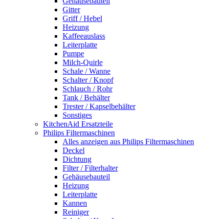
Gehäusebauteil
Gitter
Griff / Hebel
Heizung
Kaffeeauslass
Leiterplatte
Pumpe
Milch-Quirle
Schale / Wanne
Schalter / Knopf
Schlauch / Rohr
Tank / Behälter
Trester / Kapselbehälter
Sonstiges
KitchenAid Ersatzteile
Philips Filtermaschinen
Alles anzeigen aus Philips Filtermaschinen
Deckel
Dichtung
Filter / Filterhalter
Gehäusebauteil
Heizung
Leiterplatte
Kannen
Reiniger