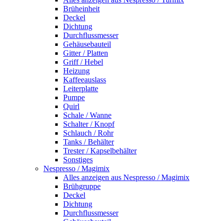
Brüheinheit
Deckel
Dichtung
Durchflussmesser
Gehäusebauteil
Gitter / Platten
Griff / Hebel
Heizung
Kaffeeauslass
Leiterplatte
Pumpe
Quirl
Schale / Wanne
Schalter / Knopf
Schlauch / Rohr
Tanks / Behälter
Trester / Kapselbehälter
Sonstiges
Nespresso / Magimix
Alles anzeigen aus Nespresso / Magimix
Brühgruppe
Deckel
Dichtung
Durchflussmesser