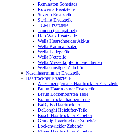
Remington Sonstiges
Rowenta Ersatzteile
Severin Ersatzteile
Sterling Ersatzteile
TCM Ersatzteile
Tondeo (kompatibel)
Udo Walz Ersatzteile
Wella Haarschneider Akkus
Wella Kammaufsätze
Wella Ladegeräte
Wella Netzteile
Wella Messerköpfe Schereinheiten
Wella sonstiges Zubehör
Nasenhaartrimmer Ersatzteile
Haartrockner Ersatzteile
Alles anzeigen aus Haartrockner Ersatzteile
Braun Haartrockner Ersatzteile
Braun Lockenbürsten Teile
Braun Trockenhauben Teile
BaByliss Haartrockner
DeLonghi Heizlüfter-Teile
Bosch Haartrockner Zubehör
Grundig Haartrockner Zubehör
Lockenwickler Zubehör
Moser Haartrockner Zubehör