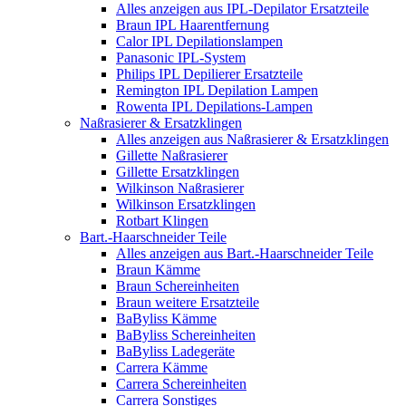
Alles anzeigen aus IPL-Depilator Ersatzteile
Braun IPL Haarentfernung
Calor IPL Depilationslampen
Panasonic IPL-System
Philips IPL Depilierer Ersatzteile
Remington IPL Depilation Lampen
Rowenta IPL Depilations-Lampen
Naßrasierer & Ersatzklingen
Alles anzeigen aus Naßrasierer & Ersatzklingen
Gillette Naßrasierer
Gillette Ersatzklingen
Wilkinson Naßrasierer
Wilkinson Ersatzklingen
Rotbart Klingen
Bart.-Haarschneider Teile
Alles anzeigen aus Bart.-Haarschneider Teile
Braun Kämme
Braun Schereinheiten
Braun weitere Ersatzteile
BaByliss Kämme
BaByliss Schereinheiten
BaByliss Ladegeräte
Carrera Kämme
Carrera Schereinheiten
Carrera Sonstiges