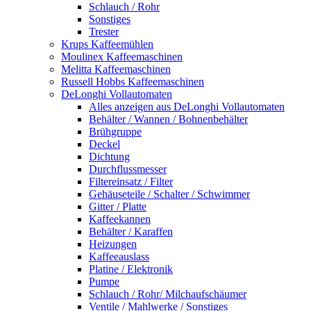
Schlauch / Rohr
Sonstiges
Trester
Krups Kaffeemühlen
Moulinex Kaffeemaschinen
Melitta Kaffeemaschinen
Russell Hobbs Kaffeemaschinen
DeLonghi Vollautomaten
Alles anzeigen aus DeLonghi Vollautomaten
Behälter / Wannen / Bohnenbehälter
Brühgruppe
Deckel
Dichtung
Durchflussmesser
Filtereinsatz / Filter
Gehäuseteile / Schalter / Schwimmer
Gitter / Platte
Kaffeekannen
Behälter / Karaffen
Heizungen
Kaffeeauslass
Platine / Elektronik
Pumpe
Schlauch / Rohr/ Milchaufschäumer
Ventile / Mahlwerke / Sonstiges