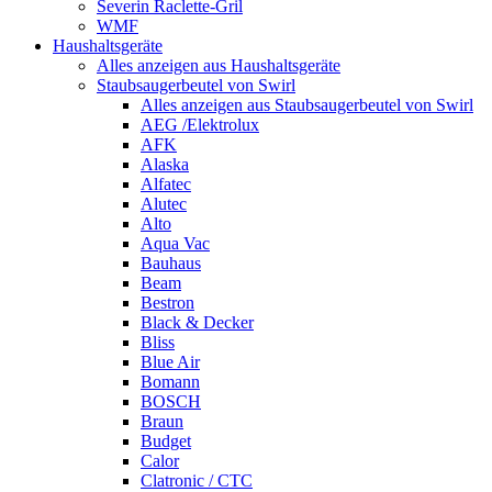
Severin Raclette-Gril
WMF
Haushaltsgeräte
Alles anzeigen aus Haushaltsgeräte
Staubsaugerbeutel von Swirl
Alles anzeigen aus Staubsaugerbeutel von Swirl
AEG /Elektrolux
AFK
Alaska
Alfatec
Alutec
Alto
Aqua Vac
Bauhaus
Beam
Bestron
Black & Decker
Bliss
Blue Air
Bomann
BOSCH
Braun
Budget
Calor
Clatronic / CTC