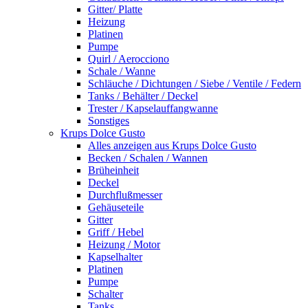
Gitter/ Platte
Heizung
Platinen
Pumpe
Quirl / Aerocciono
Schale / Wanne
Schläuche / Dichtungen / Siebe / Ventile / Federn
Tanks / Behälter / Deckel
Trester / Kapselauffangwanne
Sonstiges
Krups Dolce Gusto
Alles anzeigen aus Krups Dolce Gusto
Becken / Schalen / Wannen
Brüheinheit
Deckel
Durchflußmesser
Gehäuseteile
Gitter
Griff / Hebel
Heizung / Motor
Kapselhalter
Platinen
Pumpe
Schalter
Tanks