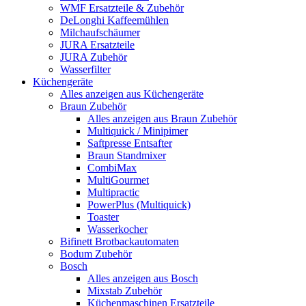
WMF Ersatzteile & Zubehör
DeLonghi Kaffeemühlen
Milchaufschäumer
JURA Ersatzteile
JURA Zubehör
Wasserfilter
Küchengeräte
Alles anzeigen aus Küchengeräte
Braun Zubehör
Alles anzeigen aus Braun Zubehör
Multiquick / Minipimer
Saftpresse Entsafter
Braun Standmixer
CombiMax
MultiGourmet
Multipractic
PowerPlus (Multiquick)
Toaster
Wasserkocher
Bifinett Brotbackautomaten
Bodum Zubehör
Bosch
Alles anzeigen aus Bosch
Mixstab Zubehör
Küchenmaschinen Ersatzteile