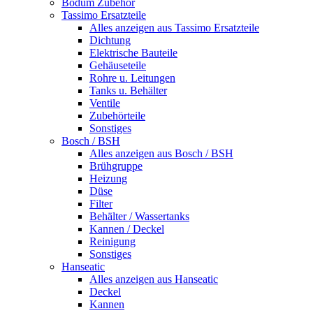
Bodum Zubehör
Tassimo Ersatzteile
Alles anzeigen aus Tassimo Ersatzteile
Dichtung
Elektrische Bauteile
Gehäuseteile
Rohre u. Leitungen
Tanks u. Behälter
Ventile
Zubehörteile
Sonstiges
Bosch / BSH
Alles anzeigen aus Bosch / BSH
Brühgruppe
Heizung
Düse
Filter
Behälter / Wassertanks
Kannen / Deckel
Reinigung
Sonstiges
Hanseatic
Alles anzeigen aus Hanseatic
Deckel
Kannen