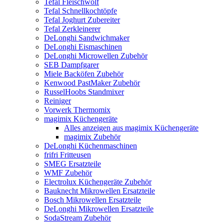
Tefal Fleischwolf
Tefal Schnellkochtöpfe
Tefal Joghurt Zubereiter
Tefal Zerkleinerer
DeLonghi Sandwichmaker
DeLonghi Eismaschinen
DeLonghi Microwellen Zubehör
SEB Dampfgarer
Miele Backöfen Zubehör
Kenwood PastMaker Zubehör
RusselHoobs Standmixer
Reiniger
Vorwerk Thermomix
magimix Küchengeräte
Alles anzeigen aus magimix Küchengeräte
magimix Zubehör
DeLonghi Küchenmaschinen
frifri Fritteusen
SMEG Ersatzteile
WMF Zubehör
Electrolux Küchengeräte Zubehör
Bauknecht Mikrowellen Ersatzteile
Bosch Mikrowellen Ersatzteile
DeLonghi Mikrowellen Ersatzteile
SodaStream Zubehör