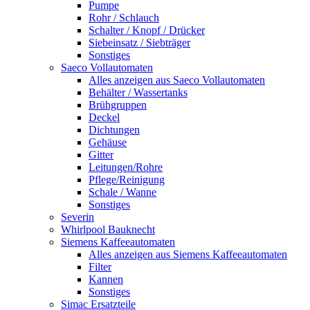
Pumpe
Rohr / Schlauch
Schalter / Knopf / Drücker
Siebeinsatz / Siebträger
Sonstiges
Saeco Vollautomaten
Alles anzeigen aus Saeco Vollautomaten
Behälter / Wassertanks
Brühgruppen
Deckel
Dichtungen
Gehäuse
Gitter
Leitungen/Rohre
Pflege/Reinigung
Schale / Wanne
Sonstiges
Severin
Whirlpool Bauknecht
Siemens Kaffeeautomaten
Alles anzeigen aus Siemens Kaffeeautomaten
Filter
Kannen
Sonstiges
Simac Ersatzteile