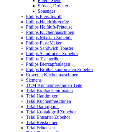
Filter / Siebe
Stössel, Drücker
Sonstiges
Philips Fleischwolf
Philips Handrührgeräte
Philips Heißluft-Fritteuse
Philips Küchenmaschinen
Philips Mixstab Zubehör
Philips PastaMaker
Philips Sandwich-Toaster
Philips Standmixer Zubehör
Philips Tischgrille
Philips Bierzapfanlagen
Philips Brotbackautomaten Zubehör
Rowenta Küchenmaschinen
Siemens
TCM Küchenmaschinen Teile
Tefal Brotbackautomaten
Tefal Handmixer
Tefal Küchenmaschinen
Tefal Dampfgarer
Tefal Kontaktgrill Zubehör
Tefal Entsafter Zubehör
Tefal Reiskocher
Tefal Fritteusen