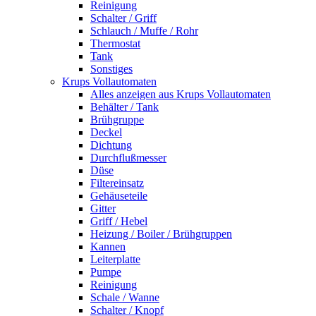
Reinigung
Schalter / Griff
Schlauch / Muffe / Rohr
Thermostat
Tank
Sonstiges
Krups Vollautomaten
Alles anzeigen aus Krups Vollautomaten
Behälter / Tank
Brühgruppe
Deckel
Dichtung
Durchflußmesser
Düse
Filtereinsatz
Gehäuseteile
Gitter
Griff / Hebel
Heizung / Boiler / Brühgruppen
Kannen
Leiterplatte
Pumpe
Reinigung
Schale / Wanne
Schalter / Knopf