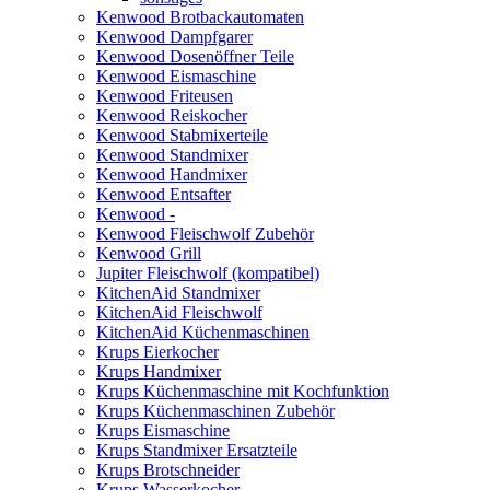
Kenwood Brotbackautomaten
Kenwood Dampfgarer
Kenwood Dosenöffner Teile
Kenwood Eismaschine
Kenwood Friteusen
Kenwood Reiskocher
Kenwood Stabmixerteile
Kenwood Standmixer
Kenwood Handmixer
Kenwood Entsafter
Kenwood -
Kenwood Fleischwolf Zubehör
Kenwood Grill
Jupiter Fleischwolf (kompatibel)
KitchenAid Standmixer
KitchenAid Fleischwolf
KitchenAid Küchenmaschinen
Krups Eierkocher
Krups Handmixer
Krups Küchenmaschine mit Kochfunktion
Krups Küchenmaschinen Zubehör
Krups Eismaschine
Krups Standmixer Ersatzteile
Krups Brotschneider
Krups Wasserkocher