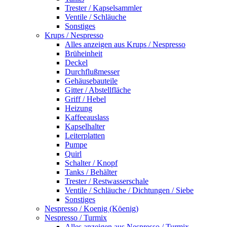
Trester / Kapselsammler
Ventile / Schläuche
Sonstiges
Krups / Nespresso
Alles anzeigen aus Krups / Nespresso
Brüheinheit
Deckel
Durchflußmesser
Gehäusebauteile
Gitter / Abstellfläche
Griff / Hebel
Heizung
Kaffeeauslass
Kapselhalter
Leiterplatten
Pumpe
Quirl
Schalter / Knopf
Tanks / Behälter
Trester / Restwasserschale
Ventile / Schläuche / Dichtungen / Siebe
Sonstiges
Nespresso / Koenig (Köenig)
Nespresso / Turmix
Alles anzeigen aus Nespresso / Turmix