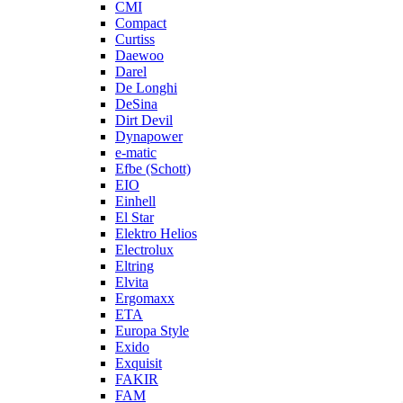
CMI
Compact
Curtiss
Daewoo
Darel
De Longhi
DeSina
Dirt Devil
Dynapower
e-matic
Efbe (Schott)
EIO
Einhell
El Star
Elektro Helios
Electrolux
Eltring
Elvita
Ergomaxx
ETA
Europa Style
Exido
Exquisit
FAKIR
FAM