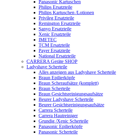
Panasonic Kartuschen
Philips Ersatzteile
Philips Kartuschen /Lotionen
Privileg Ersatzteile
Remington Ersatzteile
Sanyo Ersatzteile
Xenic Ersatzteile
IMETEC
TCM Ersatzteile
Payer Ersatzteile
National Ersatzteile
CARRERA Geräte SHOP
Ladyshave Scherteile
Alles anzeigen aus Ladyshave Scherteile
Braun Epilierköpfe
Braun Scheraufsätze (komplett)
Braun Scherteile
Braun Gesichtsreinigungsaufsätze
Beurer Ladyshave Scherteile
Beurer Gesichtsreinigungsaufsätze
Carrera Scherteile
Carrera Hautreiniger
Grundig /Xenic Scherteile
Panasonic Epilierköpfe
Panasonic Scherteile