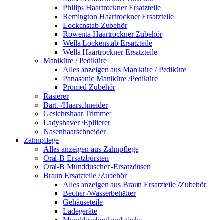
Philips Haartrockner Ersatzteile
Remington Haartrockner Ersatzteile
Lockenstab Zubehör
Rowenta Haartrockner Zubehör
Wella Lockenstab Ersatzteile
Wella Haartrockner Ersatzteile
Maniküre / Pediküre
Alles anzeigen aus Maniküre / Pediküre
Panasonic Maniküre /Pediküre
Promed Zubehör
Rasierer
Bart.-/Haarschneider
Gesichtshaar Trimmer
Ladyshaver /Epilierer
Nasenhaarschneider
Zahnpflege
Alles anzeigen aus Zahnpflege
Oral-B Ersatzbürsten
Oral-B Mundduschen-Ersatzdüsen
Braun Ersatzteile /Zubehör
Alles anzeigen aus Braun Ersatzteile /Zubehör
Becher /Wasserbehälter
Gehäuseteile
Ladegeräte
Mundduschenhandstücke