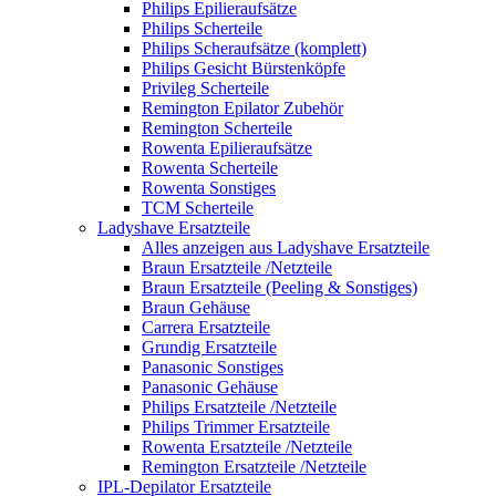
Philips Epilieraufsätze
Philips Scherteile
Philips Scheraufsätze (komplett)
Philips Gesicht Bürstenköpfe
Privileg Scherteile
Remington Epilator Zubehör
Remington Scherteile
Rowenta Epilieraufsätze
Rowenta Scherteile
Rowenta Sonstiges
TCM Scherteile
Ladyshave Ersatzteile
Alles anzeigen aus Ladyshave Ersatzteile
Braun Ersatzteile /Netzteile
Braun Ersatzteile (Peeling & Sonstiges)
Braun Gehäuse
Carrera Ersatzteile
Grundig Ersatzteile
Panasonic Sonstiges
Panasonic Gehäuse
Philips Ersatzteile /Netzteile
Philips Trimmer Ersatzteile
Rowenta Ersatzteile /Netzteile
Remington Ersatzteile /Netzteile
IPL-Depilator Ersatzteile