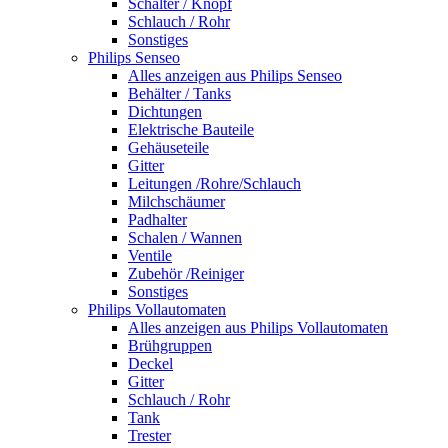
Schalter / Knopf
Schlauch / Rohr
Sonstiges
Philips Senseo
Alles anzeigen aus Philips Senseo
Behälter / Tanks
Dichtungen
Elektrische Bauteile
Gehäuseteile
Gitter
Leitungen /Rohre/Schlauch
Milchschäumer
Padhalter
Schalen / Wannen
Ventile
Zubehör /Reiniger
Sonstiges
Philips Vollautomaten
Alles anzeigen aus Philips Vollautomaten
Brühgruppen
Deckel
Gitter
Schlauch / Rohr
Tank
Trester