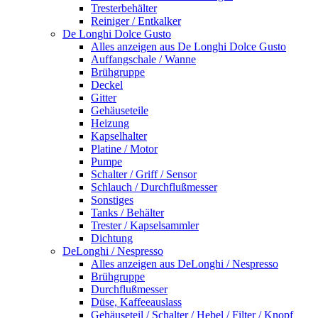
Tresterbehälter
Reiniger / Entkalker
De Longhi Dolce Gusto
Alles anzeigen aus De Longhi Dolce Gusto
Auffangschale / Wanne
Brühgruppe
Deckel
Gitter
Gehäuseteile
Heizung
Kapselhalter
Platine / Motor
Pumpe
Schalter / Griff / Sensor
Schlauch / Durchflußmesser
Sonstiges
Tanks / Behälter
Trester / Kapselsammler
Dichtung
DeLonghi / Nespresso
Alles anzeigen aus DeLonghi / Nespresso
Brühgruppe
Durchflußmesser
Düse, Kaffeeauslass
Gehäuseteil / Schalter / Hebel / Filter / Knopf