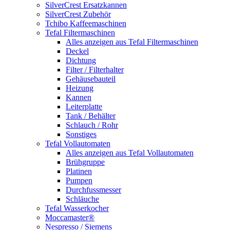
SilverCrest Ersatzkannen
SilverCrest Zubehör
Tchibo Kaffeemaschinen
Tefal Filtermaschinen
Alles anzeigen aus Tefal Filtermaschinen
Deckel
Dichtung
Filter / Filterhalter
Gehäusebauteil
Heizung
Kannen
Leiterplatte
Tank / Behälter
Schlauch / Rohr
Sonstiges
Tefal Vollautomaten
Alles anzeigen aus Tefal Vollautomaten
Brühgruppe
Platinen
Pumpen
Durchfussmesser
Schläuche
Tefal Wasserkocher
Moccamaster®
Nespresso / Siemens