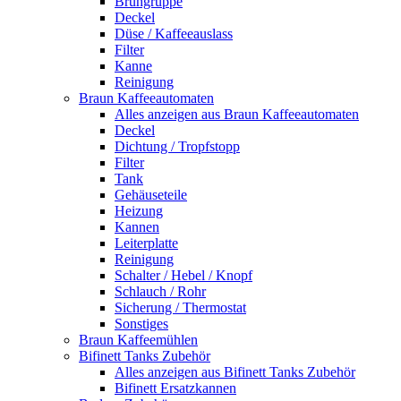
Brühgruppe
Deckel
Düse / Kaffeeauslass
Filter
Kanne
Reinigung
Braun Kaffeeautomaten
Alles anzeigen aus Braun Kaffeeautomaten
Deckel
Dichtung / Tropfstopp
Filter
Tank
Gehäuseteile
Heizung
Kannen
Leiterplatte
Reinigung
Schalter / Hebel / Knopf
Schlauch / Rohr
Sicherung / Thermostat
Sonstiges
Braun Kaffeemühlen
Bifinett Tanks Zubehör
Alles anzeigen aus Bifinett Tanks Zubehör
Bifinett Ersatzkannen