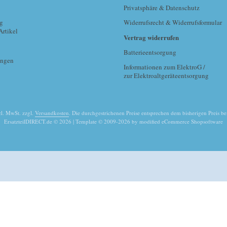
Privatsphäre & Datenschutz
g
Widerrufsrecht & Widerrufsformular
Artikel
Vertrag widerrufen
Batterieentsorgung
ungen
Informationen zum ElektroG /
zur Elektroaltgeräteentsorgung
tzl. MwSt. zzgl.
Versandkosten
. Die durchgestrichenen Preise entsprechen dem bisherigen Preis be
ErsatzteilDIRECT.de © 2026 | Template © 2009-2026 by modified eCommerce Shopsoftware
mod
ified eCommerce Shopsoftware © 2009-2026