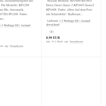
er, Tassenabstellgitter aus
Nescafe Modelle: KP1600 KP160T
f Für Modelle: KP1208
Dolce Gusto Genio 2 KP1605 Genio2
ini Me, Automatik,
KP1608 Farbe: silber Auf dem Foto
/7Z0) PJ1208 Farbe:
mit Schutzfolie! Kaffeeaut...
u...
Lieferzeit:
1-5 Werktage DE / Ausland
abweichend
1-5 Werktage DE / Ausland
(1)
8,90 EUR
inkl. 19 % MwSt. zzgl.
Versandkosten
St. zzgl.
Versandkosten