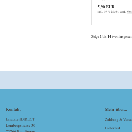
5,90 EUR
inkl. 19 % MwSt. zzgl.
Vers
Zeige
1
bis
14
(von insgesa
Kontakt
Mehr über...
ErsatzteilDIRECT
Zahlung & Vers
Lembergstrasse 30
Lieferzeit
72766 Reutlingen