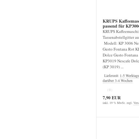
KRUPS Kaffeemasc
passend fü
KRUPS Kaffeemaschi
Tassenabstellgitter a
Modell: KP 3006 Nes
Gusto Fontana Rot K
Dolce Gusto Fontana
KP3019 Nescafe Dolc
(KP 3019) ...
Lieferzeit:
1-5 Werktag
darüber 3-4 Wochen
(0)
7,90 EUR
inkl. 19 % MwSt. zzgl.
Vers