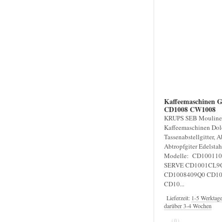
Kaffeemaschinen G
CD1008 CW1008
KRUPS SEB Moulinex
Kaffeemaschinen Dol
Tassenabstellgitter, Ab
Abtropfgiter Edelstah
Modelle: CD10011
SERVE CD1001CL9
CD1008409Q0 CD1
CD10...
Lieferzeit:
1-5 Werktag
darüber 3-4 Wochen
(0)