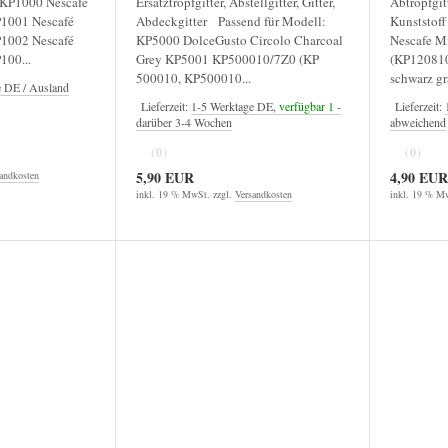
 KP1000 Nescafé
Ersatztropfgitter, Abstellgitter, Gitter,
Abtropfgitt
P1001 Nescafé
Abdeckgitter Passend für Modell:
Kunststof
P1002 Nescafé
KP5000 DolceGusto Circolo Charcoal
Nescafe M
100...
Grey KP5001 KP500010/7Z0 (KP
(KP120810
500010, KP500010...
schwarz gra
e DE / Ausland
Lieferzeit:
1-5 Werktage DE,
verfügbar 1
-
Lieferzeit:
darüber 3-4 Wochen
abweichend
(0)
(0)
5,90 EUR
4,90 EUR
andkosten
inkl. 19 % MwSt. zzgl.
Versandkosten
inkl. 19 % Mw