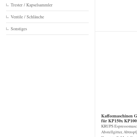
Trester / Kapselsammler
Ventile / Schläuche
Sonstiges
Kaffeemaschinen Gi
für KP150x KP10
KRUPS Espressomasc
Abstellgitter, Abtropf