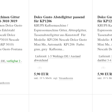
hinen Gitter
Dolce Gusto Abstellgitter passend
Dolce Gus
r KP3006 3010 3019
für KP1206
für KP
nen Dolce Gusto
KRUPS Kaffeemaschine /
KRUPS Kaf
us Edelstahl
Espressomaschine Gitter, Abtropfgitter,
Espressoma
café Dolce
Tassenabstellgitter aus Kunststoff Für
Tassenabst
P3010 Nescafe
Modelle: KP1206 Nescafe Dolce Gusto
Modelle: 
 (KP 3010)
Mini Me, Automatik KP1206 Farbe:
Mini Me,
e Gusto Fontana
grau, grey Kaffeema...
Nescafe Do
Lieferzeit:
1-5 Werktage DE / Ausland
Lieferzeit:
abweichend
darüber 3-
e DE,
verfügbar 2
-
(0)
(0)
5,90 EUR
5,90 EUR
inkl. 19 % MwSt. zzgl.
Versandkosten
inkl. 19 % Mw
andkosten