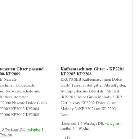
tomaten Gitter passend
Kaffeemaschinen Gitter - KP2201
P2000-KP2009
KP2205 KP2208
B Nescafe
KRUPS SEB Kaffeemaschinen Dolce
aschinen DolceGusto
Gusto Tassenabstellgitter, Abstellgitter,
für Restwasserschale aus
Abtropfgiter aus Edelstahl Modell:
 Kaffeeautomaten
KP2201 Dolce Gusto Melody 3 (KP
P2000 Nescafe Dolce Gusto
2201) ivory KP2202 Dolce Gusto
P2002 KP2003 KP2004
Melody 3 (KP 2202) rot KP 2203
P2006 KP2007 KP2008
Nesc...
..
Lieferzeit:
1-5 Werktage DE,
verfügbar 1
-
darüber 3-4 Wochen
1-5 Werktage DE,
verfügbar 1
-
4 Wochen
(1)