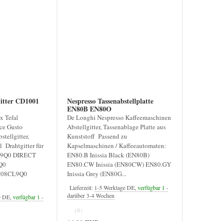
itter CD1001
Nespresso Tassenabstellplatte
EN80B EN80O
 Tefal
De Longhi Nespresso Kaffeemaschinen
ce Gusto
Abstellgitter, Tassenablage Platte aus
stellgitter,
Kunststoff Passend zu
l Drahtgitter für
Kapselmaschinen / Kaffeeautomaten:
09Q0 DIRECT
EN80.B Inissia Black (EN80B)
Q0
EN80.CW Inissia (EN80CW) EN80.GY
008CL9Q0
Inissia Grey (EN80G...
Lieferzeit:
1-5 Werktage DE,
verfügbar 1
-
darüber 3-4 Wochen
e DE,
verfügbar 1
-
(0)