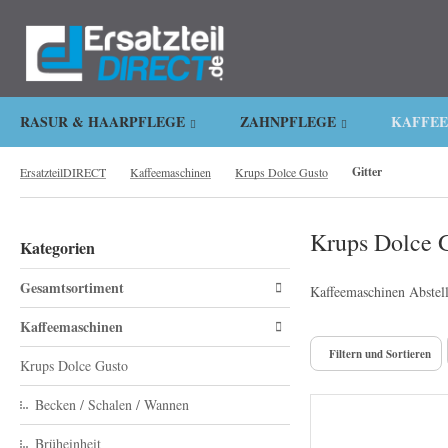
.
RASUR & HAARPFLEGE
ZAHNPFLEGE
KAFFE
Gitter
ErsatzteilDIRECT
Kaffeemaschinen
Krups Dolce Gusto
Krups Dolce G
Kategorien
Gesamtsortiment
Kaffeemaschinen Abstellg
Kaffeemaschinen
Filtern und Sortieren
Krups Dolce Gusto
Becken / Schalen / Wannen
Brüheinheit