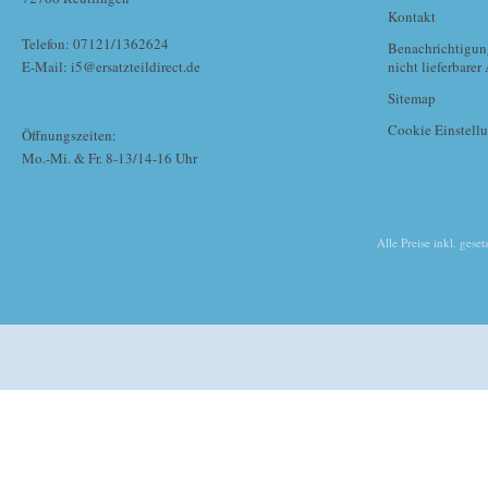
Kontakt
Telefon: 07121/1362624
Benachrichtigun
E-Mail: i5@ersatzteildirect.de
nicht lieferbarer 
Sitemap
Cookie Einstell
Öffnungszeiten:
Mo.-Mi. & Fr. 8-13/14-16 Uhr
Alle Preise inkl. gese