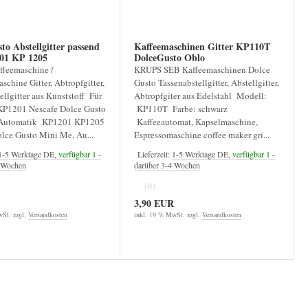
to Abstellgitter passend
Kaffeemaschinen Gitter KP110T
1201 KP 1205
DolceGusto Oblo
feemaschine /
KRUPS SEB Kaffeemaschinen Dolce
schine Gitter, Abtropfgitter,
Gusto Tassenabstellgitter, Abstellgitter,
ellgitter aus Kunststoff Für
Abtropfgiter aus Edelstahl Modell:
KP1201 Nescafe Dolce Gusto
KP110T Farbe: schwarz
 Automatik KP1201 KP1205
Kaffeeautomat, Kapselmaschine,
lce Gusto Mini Me, Au...
Espressomaschine coffee maker gri...
1-5 Werktage DE,
verfügbar 1
-
Lieferzeit:
1-5 Werktage DE,
verfügbar 1
-
4 Wochen
darüber 3-4 Wochen
(0)
3,90 EUR
St. zzgl.
Versandkosten
inkl. 19 % MwSt. zzgl.
Versandkosten