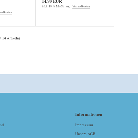
14,90 EUR
inkl. 19 % MwSt. zzgl.
Versandkosten
andkosten
mt
14
Artikeln)
Informationen
and
Impressum
Unsere AGB