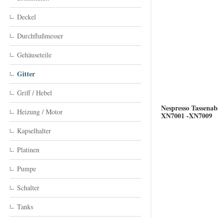
Deckel
Durchflußmesser
Gehäuseteile
Gitter
Griff / Hebel
Nespresso Tassenabs
Heizung / Motor
XN7001 -XN7009
Kapselhalter
Platinen
Pumpe
Schalter
Tanks