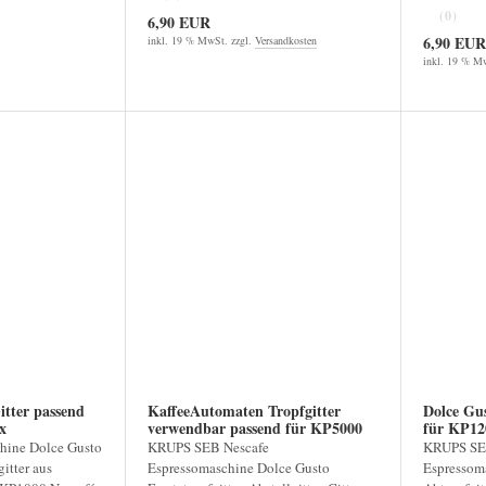
(0)
6,90 EUR
6,90 EUR
inkl. 19 % MwSt. zzgl.
Versandkosten
inkl. 19 % Mw
tter passend
KaffeeAutomaten Tropfgitter
Dolce Gus
0x
verwendbar passend für KP5000
für KP1
KP5100
hine Dolce Gusto
KRUPS SEB Nescafe
KRUPS SEB
gitter aus
Espressomaschine Dolce Gusto
Espressoma