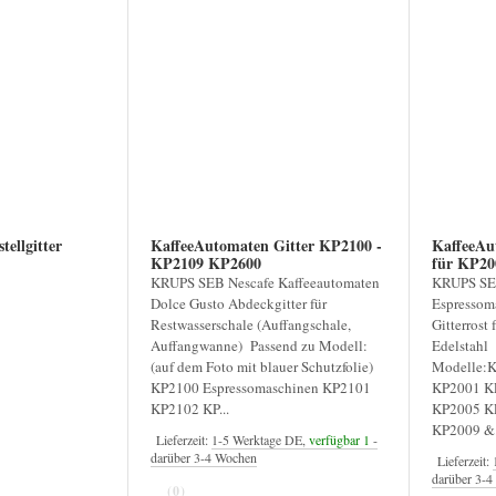
tellgitter
KaffeeAutomaten Gitter KP2100 -
KaffeeAu
KP2109 KP2600
für K
KRUPS SEB Nescafe Kaffeeautomaten
KRUPS SE
Dolce Gusto Abdeckgitter für
Espressom
Restwasserschale (Auffangschale,
Gitterrost 
Auffangwanne) Passend zu Modell:
Edelstahl
(auf dem Foto mit blauer Schutzfolie)
Modelle:K
KP2100 Espressomaschinen KP2101
KP2001 K
KP2102 KP...
KP2005 K
KP2009 &.
Lieferzeit:
1-5 Werktage DE,
verfügbar 1
-
darüber 3-4 Wochen
Lieferzeit:
darüber 3-
(0)