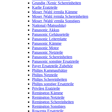
Grundig /Xenic Schereinheiten
Karlie Eratzteile
Moser /Wahl /ermila Kämme
Moser /Wahl /ermila Schereinheiten
Moser /Wahl/ ermila Sonstiges
National (Matsushita)
Panasonic Akkus
Panasonic Gehäuseteile
Panasonic Leiterplatte
Panasonic Kämme
Panasonic Motor
Panasonic Netzteile
Panasonic Schereinheiten
Panasonic sonstige Ersatzteile
Payer Ersatzteile Zubehör
Philips Kammaufsätze
Philips Netzteile
Philips Schereinheiten
Philips sonstige Ersatzteile
Privileg Eratzteile
Remington Kämme
Remington Netzteile
Remington Schereinheiten
Remington Sonstiges
Rowenta Ersatzteile