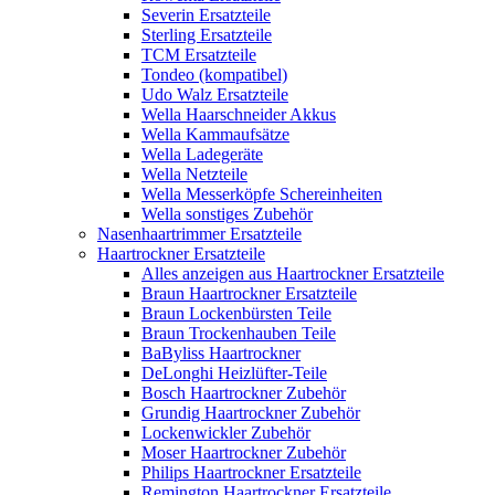
Severin Ersatzteile
Sterling Ersatzteile
TCM Ersatzteile
Tondeo (kompatibel)
Udo Walz Ersatzteile
Wella Haarschneider Akkus
Wella Kammaufsätze
Wella Ladegeräte
Wella Netzteile
Wella Messerköpfe Schereinheiten
Wella sonstiges Zubehör
Nasenhaartrimmer Ersatzteile
Haartrockner Ersatzteile
Alles anzeigen aus Haartrockner Ersatzteile
Braun Haartrockner Ersatzteile
Braun Lockenbürsten Teile
Braun Trockenhauben Teile
BaByliss Haartrockner
DeLonghi Heizlüfter-Teile
Bosch Haartrockner Zubehör
Grundig Haartrockner Zubehör
Lockenwickler Zubehör
Moser Haartrockner Zubehör
Philips Haartrockner Ersatzteile
Remington Haartrockner Ersatzteile