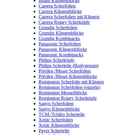
Braun Klingenblöcke
Carrera Scherfolien
Carrera Klingenblöcke
Carrera Scherfolien mit Klingen
Carrera Rotary Scherköpfe
Grundig Scherfolien
Grundig Klingenblöcke
Grundig Kombipacks
Panasonic Scherfolien
Panasonic Klingenblöcke
Panasonic Kombipacks
Philips Scherköpfe
Philips Scherteile (Bodygroom)
Privileg /Moser Scherfolien
Privileg /Moser Klingenblöcke
Remington Scherfolie mit Klingen
Remington Scherfolien (einzeln)
Remington Messerblöcke
Remington Rotary Scherköpfe
Sanyo Scherfolien
Sanyo Klingenblöcke
TCM /Tchibo Scherteile
Xenic Scherfolien
Xenic Klingenblöcke
Payer Scherteile