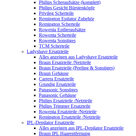
Philips Scheraufsätze (komplett)
Philips Gesicht Bürstenköpfe
Privileg Scherteile
Remington Epilator Zubehör
Remington Scherteile
Rowenta Epilieraufsätze
Rowenta Scherteile
Rowenta Sonstiges
TCM Scherteile
Ladyshave Ersatzteile
Alles anzeigen aus Ladyshave Ersatzteile
Braun Ersatzteile /Netzteile
Braun Ersatzteile (Peeling & Sonstiges)
Braun Gehäuse
Carrera Ersatzteile
Grundig Ersatzteile
Panasonic Sonstiges
Panasonic Gehäuse
Philips Ersatzteile /Netzteile
Philips Trimmer Ersatzteile
Rowenta Ersatzteile /Netzteile
Remington Ersatzteile /Netzteile
IPL-Depilator Ersatzteile
Alles anzeigen aus IPL-Depilator Ersatzteile
Braun IPL Haarentfernung