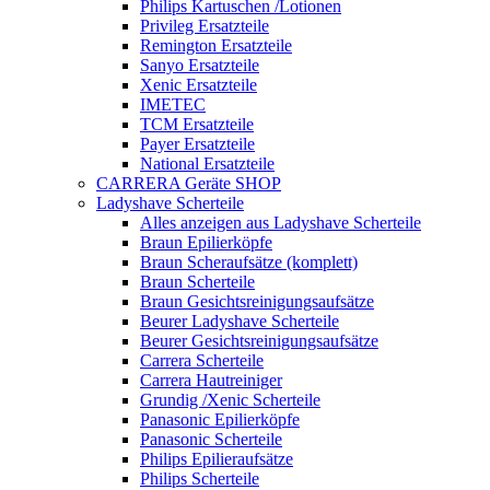
Philips Kartuschen /Lotionen
Privileg Ersatzteile
Remington Ersatzteile
Sanyo Ersatzteile
Xenic Ersatzteile
IMETEC
TCM Ersatzteile
Payer Ersatzteile
National Ersatzteile
CARRERA Geräte SHOP
Ladyshave Scherteile
Alles anzeigen aus Ladyshave Scherteile
Braun Epilierköpfe
Braun Scheraufsätze (komplett)
Braun Scherteile
Braun Gesichtsreinigungsaufsätze
Beurer Ladyshave Scherteile
Beurer Gesichtsreinigungsaufsätze
Carrera Scherteile
Carrera Hautreiniger
Grundig /Xenic Scherteile
Panasonic Epilierköpfe
Panasonic Scherteile
Philips Epilieraufsätze
Philips Scherteile