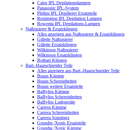
Calor IPL Depilationslampen
Panasonic IPL-System
Philips IPL Depilierer Ersatzteile
Remington IPL Depilation Lampen
Rowenta IPL Depilations-Lampen
Naßrasierer & Ersatzklingen
Alles anzeigen aus Naßrasierer & Ersatzklingen
Gillette Naßrasierer
Gillette Ersatzklingen
Wilkinson Naßrasierer
Wilkinson Ersatzklingen
Rotbart Klingen
Bart.-Haarschneider Teile
Alles anzeigen aus Bart.-Haarschneider Teile
Braun Kämme
Braun Schereinheiten
Braun weitere Ersatzteile
BaByliss Kämme
BaByliss Schereinheiten
BaByliss Ladegeräte
Carrera Kämme
Carrera Schereinheiten
Carrera Sonstiges
Grundig /Xenic Ersatzteile
Grundig /Xenic Kämme