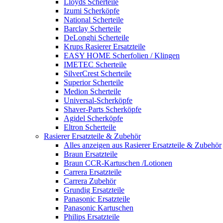
Lloyds Scherteile
Izumi Scherköpfe
National Scherteile
Barclay Scherteile
DeLonghi Scherteile
Krups Rasierer Ersatzteile
EASY HOME Scherfolien / Klingen
IMETEC Scherteile
SilverCrest Scherteile
Superior Scherteile
Medion Scherteile
Universal-Scherköpfe
Shaver-Parts Scherköpfe
Agidel Scherköpfe
Eltron Scherteile
Rasierer Ersatzteile & Zubehör
Alles anzeigen aus Rasierer Ersatzteile & Zubehör
Braun Ersatzteile
Braun CCR-Kartuschen /Lotionen
Carrera Ersatzteile
Carrera Zubehör
Grundig Ersatzteile
Panasonic Ersatzteile
Panasonic Kartuschen
Philips Ersatzteile