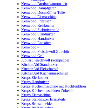
Kenwood Brotbackautomaten
Kenwood Dampfgarer
Kenwood Dosenöffner Teile
Kenwood Eismaschine
Kenwood Friteusen
Kenwood Reiskocher
Kenwood Stabmixerteile
Kenwood Standmixer
Kenwood Handmixer
Kenwood Entsafter
Kenwood -
Kenwood Fleischwolf Zubehör
Kenwood Grill
Jupiter Fleischwolf (kompatibel)
KitchenAid Standmixer
KitchenAid Fleischwolf
KitchenAid Küchenmaschinen
Krups Eierkocher
Krups Handmixer
Krups Küchenmaschine mit Kochfunktion
Krups Küchenmaschinen Zubehör
Krups Eismaschine
Krups Standmixer Ersatzteile
Krups Brotschneider
Krups Wasserkocher