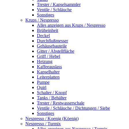
Trester / Kapselsammler
Ventile / Schläuche
Sonstiges
Krups / Nespresso
Alles anzeigen aus Krups / Nespresso
Brüheinheit
Deckel
Durchflußmesser
Gehäusebauteile
Gitter / Abstellfläche
Griff / Hebel
Heizung
Kaffeeauslass
Kapselhalter
Leiterplatten
Pumpe
Quirl
Schalter / Knopf
Tanks / Behälter
Trester / Restwasserschale
Ventile / Schläuche / Dichtungen / Siebe
Sonstiges
Nespresso / Koenig (Köenig)
Nespresso / Turmix
Alles anzeigen aus Nespresso / Turmix