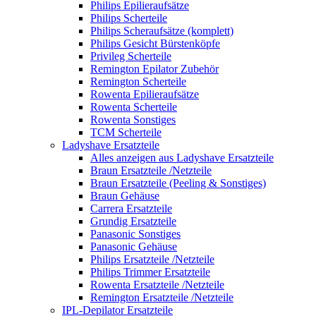
Philips Epilieraufsätze
Philips Scherteile
Philips Scheraufsätze (komplett)
Philips Gesicht Bürstenköpfe
Privileg Scherteile
Remington Epilator Zubehör
Remington Scherteile
Rowenta Epilieraufsätze
Rowenta Scherteile
Rowenta Sonstiges
TCM Scherteile
Ladyshave Ersatzteile
Alles anzeigen aus Ladyshave Ersatzteile
Braun Ersatzteile /Netzteile
Braun Ersatzteile (Peeling & Sonstiges)
Braun Gehäuse
Carrera Ersatzteile
Grundig Ersatzteile
Panasonic Sonstiges
Panasonic Gehäuse
Philips Ersatzteile /Netzteile
Philips Trimmer Ersatzteile
Rowenta Ersatzteile /Netzteile
Remington Ersatzteile /Netzteile
IPL-Depilator Ersatzteile