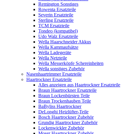
Remington Sonstiges
Rowenta Ersatzteile
Severin Ersatzteile
Sterling Ersatzteile
TCM Ersatzteile
Tondeo (kompatibel)
Udo Walz Ersatzteile
Wella Haarschneider Akkus
Wella Kammaufsätze
Wella Ladegeräte
Wella Netzteile
Wella Messerköpfe Schereinheiten
Wella sonstiges Zubehör
Nasenhaartrimmer Ersatzteile
Haartrockner Ersatzteile
Alles anzeigen aus Haartrockner Ersatzteile
Braun Haartrockner Ersatzteile
Braun Lockenbürsten Teile
Braun Trockenhauben Teile
BaByliss Haartrockner
DeLonghi Heizlüfter-Teile
Bosch Haartrockner Zubehör
Grundig Haartrockner Zubehör
Lockenwickler Zubehör
Moser Haartrockner Zubehör