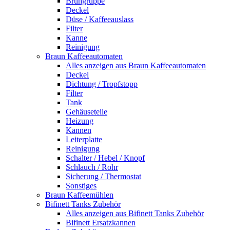
Brühgruppe
Deckel
Düse / Kaffeeauslass
Filter
Kanne
Reinigung
Braun Kaffeeautomaten
Alles anzeigen aus Braun Kaffeeautomaten
Deckel
Dichtung / Tropfstopp
Filter
Tank
Gehäuseteile
Heizung
Kannen
Leiterplatte
Reinigung
Schalter / Hebel / Knopf
Schlauch / Rohr
Sicherung / Thermostat
Sonstiges
Braun Kaffeemühlen
Bifinett Tanks Zubehör
Alles anzeigen aus Bifinett Tanks Zubehör
Bifinett Ersatzkannen