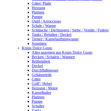
Gitter/ Platte
Heizung
Platinen
Pumpe
Quirl / Aerocciono
Schale / Wanne
Schläuche / Dichtungen / Siebe / Ventile / Federn
Tanks / Behälter / Deckel
Trester / Kapselauffangwanne
Sonstiges
Krups Dolce Gusto
Alles anzeigen aus Krups Dolce Gusto
Becken / Schalen / Wannen
Brüheinheit
Deckel
Durchflußmesser
Gehäuseteile
Gitter
Griff / Hebel
Heizung / Motor
Kapselhalter
Platinen
Pumpe
Schalter
Tanks