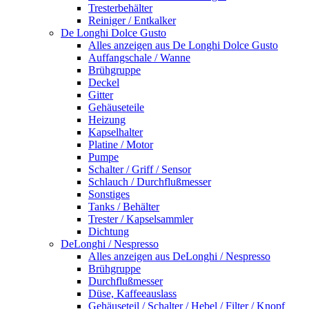
Tresterbehälter
Reiniger / Entkalker
De Longhi Dolce Gusto
Alles anzeigen aus De Longhi Dolce Gusto
Auffangschale / Wanne
Brühgruppe
Deckel
Gitter
Gehäuseteile
Heizung
Kapselhalter
Platine / Motor
Pumpe
Schalter / Griff / Sensor
Schlauch / Durchflußmesser
Sonstiges
Tanks / Behälter
Trester / Kapselsammler
Dichtung
DeLonghi / Nespresso
Alles anzeigen aus DeLonghi / Nespresso
Brühgruppe
Durchflußmesser
Düse, Kaffeeauslass
Gehäuseteil / Schalter / Hebel / Filter / Knopf