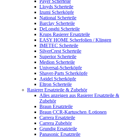
Payer Scherteile
Lloyds Scherteile
Izumi Scherköpfe
National Scherteile
Barclay Scherteile
DeLonghi Scherteile
Krups Rasierer Ersatzteile
EASY HOME Scherfolien / Klingen
IMETEC Scherteile
SilverCrest Scherteile
Superior Scherteile
Medion Scherteile
Universal-Scherköpfe
Shaver-Parts Scherköpfe
Agidel Scherköpfe
Eltron Scherteile
Rasierer Ersatzteile & Zubehör
Alles anzeigen aus Rasierer Ersatzteile &
Zubehör
Braun Ersatzteile
Braun CCR-Kartuschen /Lotionen
Carrera Ersatzteile
Carrera Zubehör
Grundig Ersatzteile
Panasonic Ersatzteile