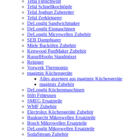
Tefal Fleischwolf
Tefal Schnellkochtöpfe
Tefal Joghurt Zubereiter
Tefal Zerkleinerer
DeLonghi Sandwichmaker
DeLonghi Eismaschinen
DeLonghi Microwellen Zubehör
SEB Dampfgarer
Miele Backöfen Zubehör
Kenwood PastMaker Zubehör
RusselHoobs Standmixer
Reiniger
Vorwerk Thermomix
magimix Küchengeräte
Alles anzeigen aus magimix Küchengeräte
magimix Zubehör
DeLonghi Küchenmaschinen
frifri Fritteusen
SMEG Ersatzteile
WMF Zubehör
Electrolux Küchengeräte Zubehör
Bauknecht Mikrowellen Ersatzteile
Bosch Mikrowellen Ersatzteile
DeLonghi Mikrowellen Ersatzteile
SodaStream Zubehör