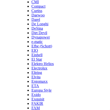
CMI
Compact
Curtiss
Daewoo
Darel
De Longhi
DeSina
Dirt Devil
Dynapower
e-matic
Efbe (Schott)
EIO
Einhell
El Star
Elektro Helios
Electrolux
Eltring
Elvita
Ergomaxx
ETA
Europa Style
Exido
Exquisit
FAKIR
FAM