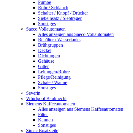
Pumpe
Rohr / Schlauch
Schalter / Knopf / Drücker
Siebeinsatz / Siebträger
Sonstiges
Saeco Vollautomaten
Alles anzeigen aus Saeco Vollautomaten
Behälter / Wassertanks
Brühgruppen
Deckel
Dichtungen
Gehäuse
Gitter
Leitungen/Rohre
Pflege/Reinigung
Schale / Wanne
Sonstiges
Severin
Whirlpool Bauknecht
Siemens Kaffeeautomaten
Alles anzeigen aus Siemens Kaffeeautomaten
Filter
Kannen
Sonstiges
Simac Ersatzteile