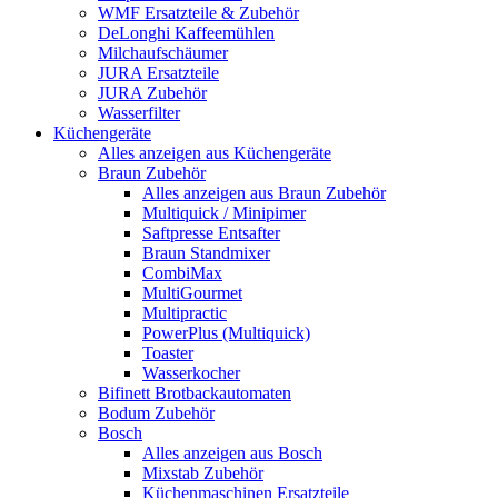
WMF Ersatzteile & Zubehör
DeLonghi Kaffeemühlen
Milchaufschäumer
JURA Ersatzteile
JURA Zubehör
Wasserfilter
Küchengeräte
Alles anzeigen aus Küchengeräte
Braun Zubehör
Alles anzeigen aus Braun Zubehör
Multiquick / Minipimer
Saftpresse Entsafter
Braun Standmixer
CombiMax
MultiGourmet
Multipractic
PowerPlus (Multiquick)
Toaster
Wasserkocher
Bifinett Brotbackautomaten
Bodum Zubehör
Bosch
Alles anzeigen aus Bosch
Mixstab Zubehör
Küchenmaschinen Ersatzteile