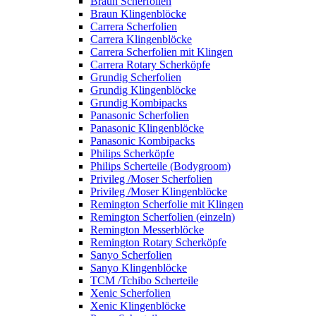
Braun Scherfolien
Braun Klingenblöcke
Carrera Scherfolien
Carrera Klingenblöcke
Carrera Scherfolien mit Klingen
Carrera Rotary Scherköpfe
Grundig Scherfolien
Grundig Klingenblöcke
Grundig Kombipacks
Panasonic Scherfolien
Panasonic Klingenblöcke
Panasonic Kombipacks
Philips Scherköpfe
Philips Scherteile (Bodygroom)
Privileg /Moser Scherfolien
Privileg /Moser Klingenblöcke
Remington Scherfolie mit Klingen
Remington Scherfolien (einzeln)
Remington Messerblöcke
Remington Rotary Scherköpfe
Sanyo Scherfolien
Sanyo Klingenblöcke
TCM /Tchibo Scherteile
Xenic Scherfolien
Xenic Klingenblöcke