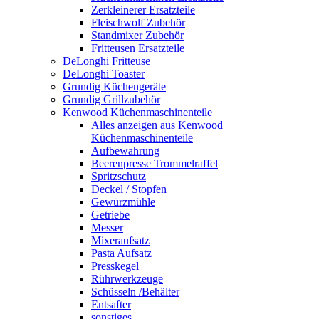
Zerkleinerer Ersatzteile
Fleischwolf Zubehör
Standmixer Zubehör
Fritteusen Ersatzteile
DeLonghi Fritteuse
DeLonghi Toaster
Grundig Küchengeräte
Grundig Grillzubehör
Kenwood Küchenmaschinenteile
Alles anzeigen aus Kenwood
Küchenmaschinenteile
Aufbewahrung
Beerenpresse Trommelraffel
Spritzschutz
Deckel / Stopfen
Gewürzmühle
Getriebe
Messer
Mixeraufsatz
Pasta Aufsatz
Presskegel
Rührwerkzeuge
Schüsseln /Behälter
Entsafter
sonstiges