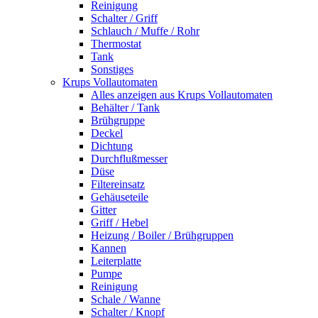
Reinigung
Schalter / Griff
Schlauch / Muffe / Rohr
Thermostat
Tank
Sonstiges
Krups Vollautomaten
Alles anzeigen aus Krups Vollautomaten
Behälter / Tank
Brühgruppe
Deckel
Dichtung
Durchflußmesser
Düse
Filtereinsatz
Gehäuseteile
Gitter
Griff / Hebel
Heizung / Boiler / Brühgruppen
Kannen
Leiterplatte
Pumpe
Reinigung
Schale / Wanne
Schalter / Knopf