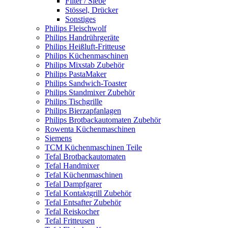
Filter / Siebe
Stössel, Drücker
Sonstiges
Philips Fleischwolf
Philips Handrührgeräte
Philips Heißluft-Fritteuse
Philips Küchenmaschinen
Philips Mixstab Zubehör
Philips PastaMaker
Philips Sandwich-Toaster
Philips Standmixer Zubehör
Philips Tischgrille
Philips Bierzapfanlagen
Philips Brotbackautomaten Zubehör
Rowenta Küchenmaschinen
Siemens
TCM Küchenmaschinen Teile
Tefal Brotbackautomaten
Tefal Handmixer
Tefal Küchenmaschinen
Tefal Dampfgarer
Tefal Kontaktgrill Zubehör
Tefal Entsafter Zubehör
Tefal Reiskocher
Tefal Fritteusen