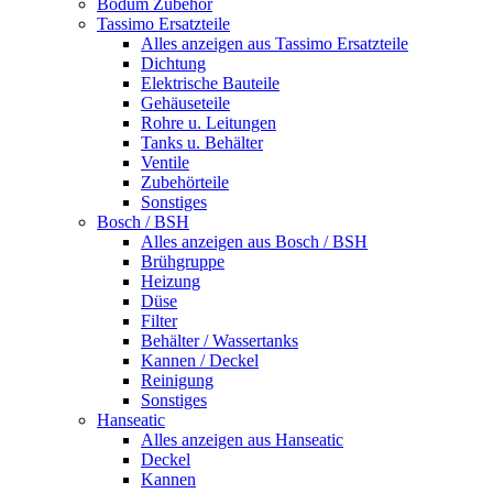
Bodum Zubehör
Tassimo Ersatzteile
Alles anzeigen aus Tassimo Ersatzteile
Dichtung
Elektrische Bauteile
Gehäuseteile
Rohre u. Leitungen
Tanks u. Behälter
Ventile
Zubehörteile
Sonstiges
Bosch / BSH
Alles anzeigen aus Bosch / BSH
Brühgruppe
Heizung
Düse
Filter
Behälter / Wassertanks
Kannen / Deckel
Reinigung
Sonstiges
Hanseatic
Alles anzeigen aus Hanseatic
Deckel
Kannen