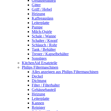
Gehäusebauteil
Gitter
Griff / Hebel
Heizung
Kaffeeauslass
Leiterplatte
Pumpe
Milch-Quirle
Schale / Wanne
Schalter / Knopf
Schlauch / Rohr
Tank / Behälter
Trester / Kapselbehälter
Sonstiges
KitchenAid Ersatzteile
Philips Filtermaschinen
Alles anzeigen aus Philips Filtermaschinen
Deckel
Dichtung
Filter / Filterhalter
Gehäusebauteil
Heizung
Leiterplatte
Kannen
Reiniger