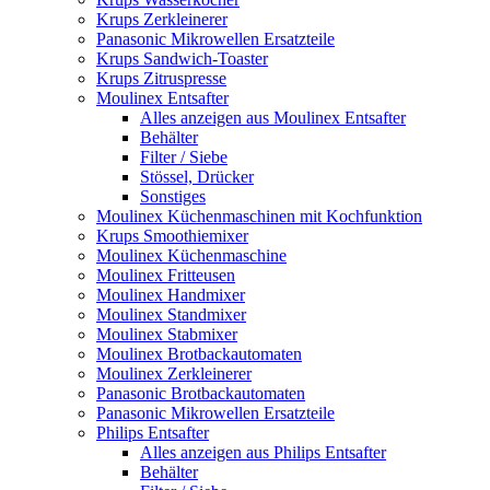
Krups Zerkleinerer
Panasonic Mikrowellen Ersatzteile
Krups Sandwich-Toaster
Krups Zitruspresse
Moulinex Entsafter
Alles anzeigen aus Moulinex Entsafter
Behälter
Filter / Siebe
Stössel, Drücker
Sonstiges
Moulinex Küchenmaschinen mit Kochfunktion
Krups Smoothiemixer
Moulinex Küchenmaschine
Moulinex Fritteusen
Moulinex Handmixer
Moulinex Standmixer
Moulinex Stabmixer
Moulinex Brotbackautomaten
Moulinex Zerkleinerer
Panasonic Brotbackautomaten
Panasonic Mikrowellen Ersatzteile
Philips Entsafter
Alles anzeigen aus Philips Entsafter
Behälter