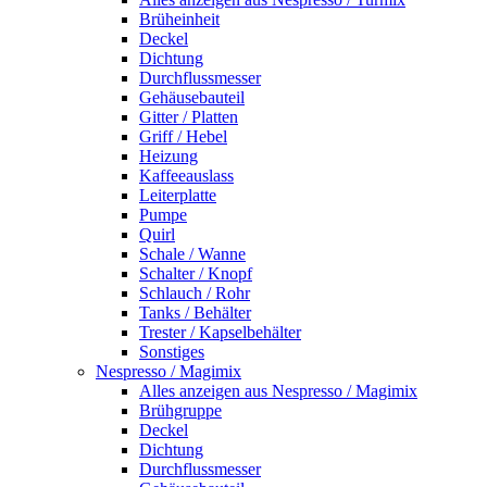
Brüheinheit
Deckel
Dichtung
Durchflussmesser
Gehäusebauteil
Gitter / Platten
Griff / Hebel
Heizung
Kaffeeauslass
Leiterplatte
Pumpe
Quirl
Schale / Wanne
Schalter / Knopf
Schlauch / Rohr
Tanks / Behälter
Trester / Kapselbehälter
Sonstiges
Nespresso / Magimix
Alles anzeigen aus Nespresso / Magimix
Brühgruppe
Deckel
Dichtung
Durchflussmesser