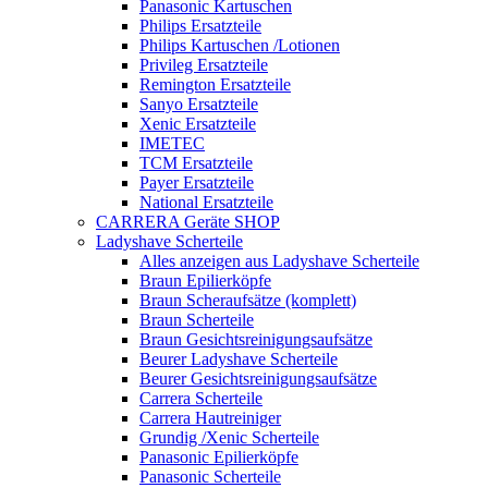
Panasonic Kartuschen
Philips Ersatzteile
Philips Kartuschen /Lotionen
Privileg Ersatzteile
Remington Ersatzteile
Sanyo Ersatzteile
Xenic Ersatzteile
IMETEC
TCM Ersatzteile
Payer Ersatzteile
National Ersatzteile
CARRERA Geräte SHOP
Ladyshave Scherteile
Alles anzeigen aus Ladyshave Scherteile
Braun Epilierköpfe
Braun Scheraufsätze (komplett)
Braun Scherteile
Braun Gesichtsreinigungsaufsätze
Beurer Ladyshave Scherteile
Beurer Gesichtsreinigungsaufsätze
Carrera Scherteile
Carrera Hautreiniger
Grundig /Xenic Scherteile
Panasonic Epilierköpfe
Panasonic Scherteile