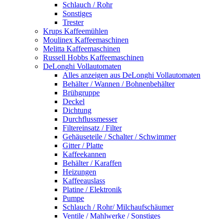
Schlauch / Rohr
Sonstiges
Trester
Krups Kaffeemühlen
Moulinex Kaffeemaschinen
Melitta Kaffeemaschinen
Russell Hobbs Kaffeemaschinen
DeLonghi Vollautomaten
Alles anzeigen aus DeLonghi Vollautomaten
Behälter / Wannen / Bohnenbehälter
Brühgruppe
Deckel
Dichtung
Durchflussmesser
Filtereinsatz / Filter
Gehäuseteile / Schalter / Schwimmer
Gitter / Platte
Kaffeekannen
Behälter / Karaffen
Heizungen
Kaffeeauslass
Platine / Elektronik
Pumpe
Schlauch / Rohr/ Milchaufschäumer
Ventile / Mahlwerke / Sonstiges