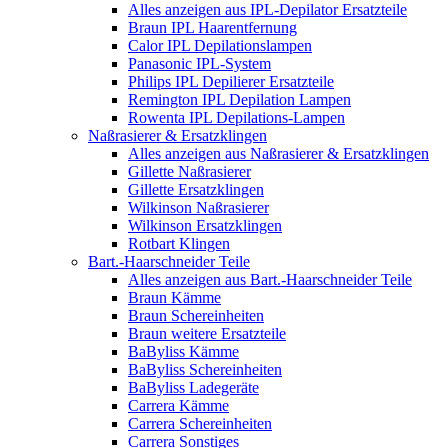
Alles anzeigen aus IPL-Depilator Ersatzteile
Braun IPL Haarentfernung
Calor IPL Depilationslampen
Panasonic IPL-System
Philips IPL Depilierer Ersatzteile
Remington IPL Depilation Lampen
Rowenta IPL Depilations-Lampen
Naßrasierer & Ersatzklingen
Alles anzeigen aus Naßrasierer & Ersatzklingen
Gillette Naßrasierer
Gillette Ersatzklingen
Wilkinson Naßrasierer
Wilkinson Ersatzklingen
Rotbart Klingen
Bart.-Haarschneider Teile
Alles anzeigen aus Bart.-Haarschneider Teile
Braun Kämme
Braun Schereinheiten
Braun weitere Ersatzteile
BaByliss Kämme
BaByliss Schereinheiten
BaByliss Ladegeräte
Carrera Kämme
Carrera Schereinheiten
Carrera Sonstiges