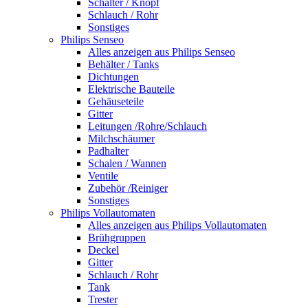
Schalter / Knopf
Schlauch / Rohr
Sonstiges
Philips Senseo
Alles anzeigen aus Philips Senseo
Behälter / Tanks
Dichtungen
Elektrische Bauteile
Gehäuseteile
Gitter
Leitungen /Rohre/Schlauch
Milchschäumer
Padhalter
Schalen / Wannen
Ventile
Zubehör /Reiniger
Sonstiges
Philips Vollautomaten
Alles anzeigen aus Philips Vollautomaten
Brühgruppen
Deckel
Gitter
Schlauch / Rohr
Tank
Trester