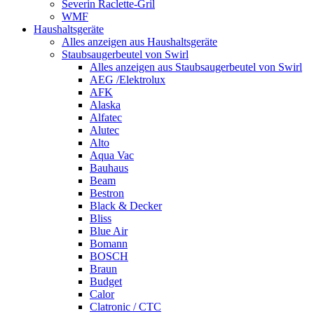
Severin Raclette-Gril
WMF
Haushaltsgeräte
Alles anzeigen aus Haushaltsgeräte
Staubsaugerbeutel von Swirl
Alles anzeigen aus Staubsaugerbeutel von Swirl
AEG /Elektrolux
AFK
Alaska
Alfatec
Alutec
Alto
Aqua Vac
Bauhaus
Beam
Bestron
Black & Decker
Bliss
Blue Air
Bomann
BOSCH
Braun
Budget
Calor
Clatronic / CTC