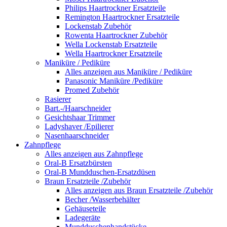
Philips Haartrockner Ersatzteile
Remington Haartrockner Ersatzteile
Lockenstab Zubehör
Rowenta Haartrockner Zubehör
Wella Lockenstab Ersatzteile
Wella Haartrockner Ersatzteile
Maniküre / Pediküre
Alles anzeigen aus Maniküre / Pediküre
Panasonic Maniküre /Pediküre
Promed Zubehör
Rasierer
Bart.-/Haarschneider
Gesichtshaar Trimmer
Ladyshaver /Epilierer
Nasenhaarschneider
Zahnpflege
Alles anzeigen aus Zahnpflege
Oral-B Ersatzbürsten
Oral-B Mundduschen-Ersatzdüsen
Braun Ersatzteile /Zubehör
Alles anzeigen aus Braun Ersatzteile /Zubehör
Becher /Wasserbehälter
Gehäuseteile
Ladegeräte
Mundduschenhandstücke