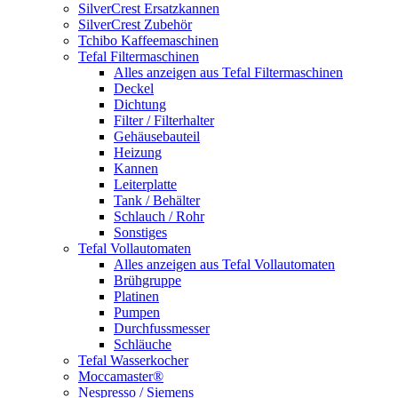
SilverCrest Ersatzkannen
SilverCrest Zubehör
Tchibo Kaffeemaschinen
Tefal Filtermaschinen
Alles anzeigen aus Tefal Filtermaschinen
Deckel
Dichtung
Filter / Filterhalter
Gehäusebauteil
Heizung
Kannen
Leiterplatte
Tank / Behälter
Schlauch / Rohr
Sonstiges
Tefal Vollautomaten
Alles anzeigen aus Tefal Vollautomaten
Brühgruppe
Platinen
Pumpen
Durchfussmesser
Schläuche
Tefal Wasserkocher
Moccamaster®
Nespresso / Siemens