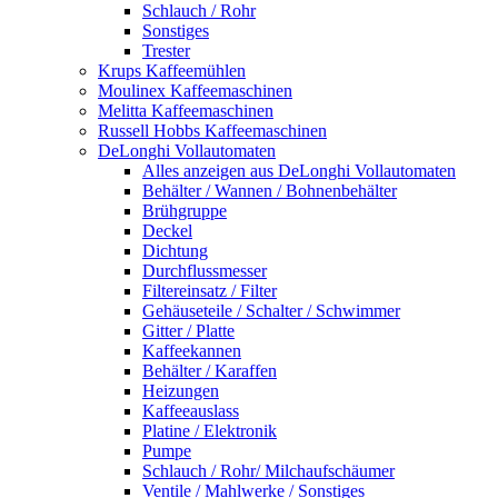
Schlauch / Rohr
Sonstiges
Trester
Krups Kaffeemühlen
Moulinex Kaffeemaschinen
Melitta Kaffeemaschinen
Russell Hobbs Kaffeemaschinen
DeLonghi Vollautomaten
Alles anzeigen aus DeLonghi Vollautomaten
Behälter / Wannen / Bohnenbehälter
Brühgruppe
Deckel
Dichtung
Durchflussmesser
Filtereinsatz / Filter
Gehäuseteile / Schalter / Schwimmer
Gitter / Platte
Kaffeekannen
Behälter / Karaffen
Heizungen
Kaffeeauslass
Platine / Elektronik
Pumpe
Schlauch / Rohr/ Milchaufschäumer
Ventile / Mahlwerke / Sonstiges