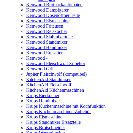
Kenwood Brotbackautomaten
Kenwood Dampfgarer
Kenwood Dosenöffner Teile
Kenwood Eismaschine
Kenwood Friteusen
Kenwood Reiskocher
Kenwood Stabmixerteile
Kenwood Standmixer
Kenwood Handmixer
Kenwood Entsafter
Kenwood -
Kenwood Fleischwolf Zubehör
Kenwood Grill
Jupiter Fleischwolf (kompatibel)
KitchenAid Standmixer
KitchenAid Fleischwolf
KitchenAid Küchenmaschinen
Krups Eierkocher
Krups Handmixer
Krups Küchenmaschine mit Kochfunktion
Krups Küchenmaschinen Zubehör
Krups Eismaschine
Krups Standmixer Ersatzteile
Krups Brotschneider
Krups Wasserkocher