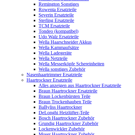
Remington Sonstiges
Rowenta Ersatzteile
Severin Ersatzteile
Sterling Ersatzteile
TCM Ersatzteile
Tondeo (kompatibel)
Udo Walz Ersatzteile
Wella Haarschneider Akkus
Wella Kammaufsätze
Wella Ladegeräte
Wella Netzteile
Wella Messerköpfe Schereinheiten
Wella sonstiges Zubehör
Nasenhaartrimmer Ersatzteile
Haartrockner Ersatzteile
Alles anzeigen aus Haartrockner Ersatzteile
Braun Haartrockner Ersatzteile
Braun Lockenbürsten Teile
Braun Trockenhauben Teile
BaByliss Haartrockner
DeLonghi Heizlüfter-Teile
Bosch Haartrockner Zubehör
Grundig Haartrockner Zubehör
Lockenwickler Zubehör
Moser Haartrockner Zubehör