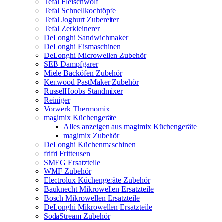
Tefal Fleischwolf
Tefal Schnellkochtöpfe
Tefal Joghurt Zubereiter
Tefal Zerkleinerer
DeLonghi Sandwichmaker
DeLonghi Eismaschinen
DeLonghi Microwellen Zubehör
SEB Dampfgarer
Miele Backöfen Zubehör
Kenwood PastMaker Zubehör
RusselHoobs Standmixer
Reiniger
Vorwerk Thermomix
magimix Küchengeräte
Alles anzeigen aus magimix Küchengeräte
magimix Zubehör
DeLonghi Küchenmaschinen
frifri Fritteusen
SMEG Ersatzteile
WMF Zubehör
Electrolux Küchengeräte Zubehör
Bauknecht Mikrowellen Ersatzteile
Bosch Mikrowellen Ersatzteile
DeLonghi Mikrowellen Ersatzteile
SodaStream Zubehör