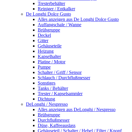
Tresterbehälter
Reiniger / Entkalker
De Longhi Dolce Gusto
Alles anzeigen aus De Longhi Dolce Gusto
Auffangschale / Wanne
Brühgruppe
Deckel
Gitter
Gehäuseteile
Heizung
Kapselhalter
Platine / Motor
Pumpe
Schalter / Griff / Sensor
Schlauch / Durchflußmesser
Sonstiges
Tanks / Behälter
Trester / Kapselsammler
Dichtung
DeLonghi / Nespresso
Alles anzeigen aus DeLonghi / Nespresso
Brühgruppe
Durchflußmesser
Düse, Kaffeeauslass
Gehäuseteil / Schalter / Hebel / Filter / Knopf