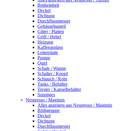
Brüheinheit
Deckel
Dichtung
Durchflussmesser
Gehäusebauteil
Gitter / Platten
Griff / Hebel
Heizung
Kaffeeauslass
Leiterplatte
Pumpe
Quirl
Schale / Wanne
Schalter / Knopf
Schlauch / Rohr
Tanks / Behälter
Trester / Kapselbehälter
Sonstiges
Nespresso / Magimix
Alles anzeigen aus Nespresso / Magimix
Brühgruppe
Deckel
Dichtung
Durchflussmesser