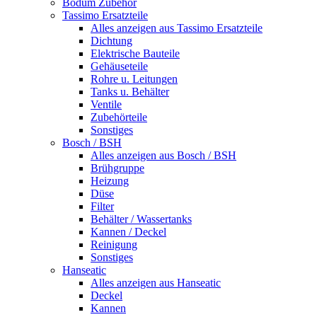
Bodum Zubehör
Tassimo Ersatzteile
Alles anzeigen aus Tassimo Ersatzteile
Dichtung
Elektrische Bauteile
Gehäuseteile
Rohre u. Leitungen
Tanks u. Behälter
Ventile
Zubehörteile
Sonstiges
Bosch / BSH
Alles anzeigen aus Bosch / BSH
Brühgruppe
Heizung
Düse
Filter
Behälter / Wassertanks
Kannen / Deckel
Reinigung
Sonstiges
Hanseatic
Alles anzeigen aus Hanseatic
Deckel
Kannen