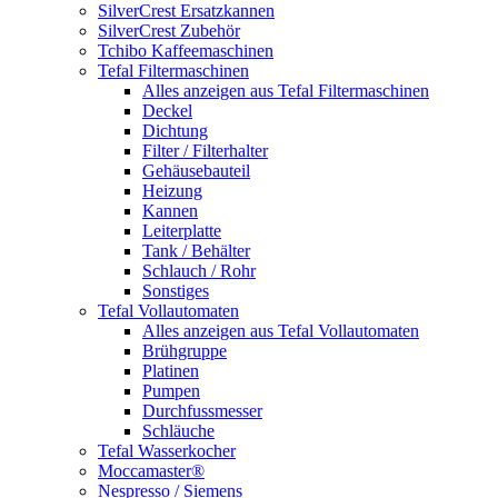
SilverCrest Ersatzkannen
SilverCrest Zubehör
Tchibo Kaffeemaschinen
Tefal Filtermaschinen
Alles anzeigen aus Tefal Filtermaschinen
Deckel
Dichtung
Filter / Filterhalter
Gehäusebauteil
Heizung
Kannen
Leiterplatte
Tank / Behälter
Schlauch / Rohr
Sonstiges
Tefal Vollautomaten
Alles anzeigen aus Tefal Vollautomaten
Brühgruppe
Platinen
Pumpen
Durchfussmesser
Schläuche
Tefal Wasserkocher
Moccamaster®
Nespresso / Siemens