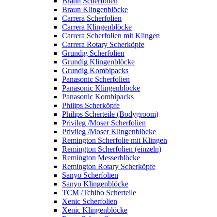
Braun Scherfolien
Braun Klingenblöcke
Carrera Scherfolien
Carrera Klingenblöcke
Carrera Scherfolien mit Klingen
Carrera Rotary Scherköpfe
Grundig Scherfolien
Grundig Klingenblöcke
Grundig Kombipacks
Panasonic Scherfolien
Panasonic Klingenblöcke
Panasonic Kombipacks
Philips Scherköpfe
Philips Scherteile (Bodygroom)
Privileg /Moser Scherfolien
Privileg /Moser Klingenblöcke
Remington Scherfolie mit Klingen
Remington Scherfolien (einzeln)
Remington Messerblöcke
Remington Rotary Scherköpfe
Sanyo Scherfolien
Sanyo Klingenblöcke
TCM /Tchibo Scherteile
Xenic Scherfolien
Xenic Klingenblöcke