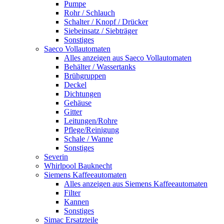
Pumpe
Rohr / Schlauch
Schalter / Knopf / Drücker
Siebeinsatz / Siebträger
Sonstiges
Saeco Vollautomaten
Alles anzeigen aus Saeco Vollautomaten
Behälter / Wassertanks
Brühgruppen
Deckel
Dichtungen
Gehäuse
Gitter
Leitungen/Rohre
Pflege/Reinigung
Schale / Wanne
Sonstiges
Severin
Whirlpool Bauknecht
Siemens Kaffeeautomaten
Alles anzeigen aus Siemens Kaffeeautomaten
Filter
Kannen
Sonstiges
Simac Ersatzteile