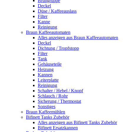
Brühgruppe
Deckel
Düse / Kaffeeauslass
Filter
Kanne
Reinigung
Braun Kaffeeautomaten
Alles anzeigen aus Braun Kaffeeautomaten
Deckel
Dichtung / Tropfstopp
Filter
Tank
Gehäuseteile
Heizung
Kannen
Leiterplatte
Reinigung
Schalter / Hebel / Knopf
Schlauch / Rohr
Sicherung / Thermostat
Sonstiges
Braun Kaffeemühlen
Bifinett Tanks Zubehör
Alles anzeigen aus Bifinett Tanks Zubehör
Bifinett Ersatzkannen