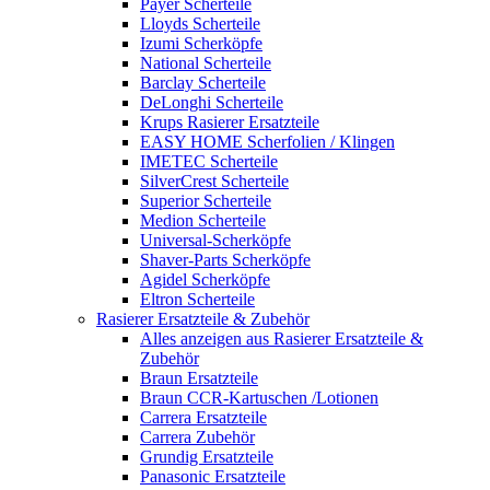
Payer Scherteile
Lloyds Scherteile
Izumi Scherköpfe
National Scherteile
Barclay Scherteile
DeLonghi Scherteile
Krups Rasierer Ersatzteile
EASY HOME Scherfolien / Klingen
IMETEC Scherteile
SilverCrest Scherteile
Superior Scherteile
Medion Scherteile
Universal-Scherköpfe
Shaver-Parts Scherköpfe
Agidel Scherköpfe
Eltron Scherteile
Rasierer Ersatzteile & Zubehör
Alles anzeigen aus Rasierer Ersatzteile &
Zubehör
Braun Ersatzteile
Braun CCR-Kartuschen /Lotionen
Carrera Ersatzteile
Carrera Zubehör
Grundig Ersatzteile
Panasonic Ersatzteile