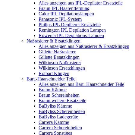
Alles anzeigen aus IPL-Depilator Ersatzteile
Braun IPL Haarentfernung
Calor IPL Depilationslampen
Panasonic IPL-System
Philips IPL Depilierer Ersatzteile
Remington IPL Depilation Lampen
Rowenta IPL Depilations-Lampen
Naßrasierer & Ersatzklingen
Alles anzeigen aus Naßrasierer & Ersatzklingen
Gillette Naßrasierer
Gillette Ersatzklingen
Wilkinson Naßrasierer
Wilkinson Ersatzklingen
Rotbart Klingen
Bart.-Haarschneider Teile
Alles anzeigen aus Bart.-Haarschneider Teile
Braun Kämme
Braun Schereinheiten
Braun weitere Ersatzteile
BaByliss Kämme
BaByliss Schereinheiten
BaByliss Ladegeräte
Carrera Kämme
Carrera Schereinheiten
Carrera Sonstiges