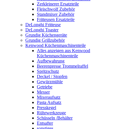
Zerkleinerer Ersatzteile
Fleischwolf Zubehör
Standmixer Zubehör
Fritteusen Ersatzteile
DeLonghi Fritteuse
DeLonghi Toaster
Grundig Küchengeräte
Grundig Grillzubehör
Kenwood Küchenmaschinenteile
Alles anzeigen aus Kenwood
Küchenmaschinenteile
Aufbewahrung
Beerenpresse Trommelraffel
Spritzschutz
Deckel / Stopfen
Gewürzmühle
Getriebe
Messer
Mixeraufsatz
Pasta Aufsatz
Presskegel
Rührwerkzeuge
Schüsseln /Behälter
Entsafter
sonstiges