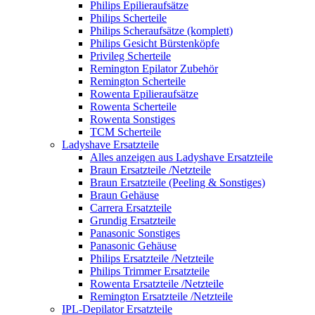
Philips Epilieraufsätze
Philips Scherteile
Philips Scheraufsätze (komplett)
Philips Gesicht Bürstenköpfe
Privileg Scherteile
Remington Epilator Zubehör
Remington Scherteile
Rowenta Epilieraufsätze
Rowenta Scherteile
Rowenta Sonstiges
TCM Scherteile
Ladyshave Ersatzteile
Alles anzeigen aus Ladyshave Ersatzteile
Braun Ersatzteile /Netzteile
Braun Ersatzteile (Peeling & Sonstiges)
Braun Gehäuse
Carrera Ersatzteile
Grundig Ersatzteile
Panasonic Sonstiges
Panasonic Gehäuse
Philips Ersatzteile /Netzteile
Philips Trimmer Ersatzteile
Rowenta Ersatzteile /Netzteile
Remington Ersatzteile /Netzteile
IPL-Depilator Ersatzteile