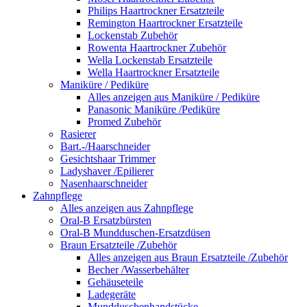
Philips Haartrockner Ersatzteile
Remington Haartrockner Ersatzteile
Lockenstab Zubehör
Rowenta Haartrockner Zubehör
Wella Lockenstab Ersatzteile
Wella Haartrockner Ersatzteile
Maniküre / Pediküre
Alles anzeigen aus Maniküre / Pediküre
Panasonic Maniküre /Pediküre
Promed Zubehör
Rasierer
Bart.-/Haarschneider
Gesichtshaar Trimmer
Ladyshaver /Epilierer
Nasenhaarschneider
Zahnpflege
Alles anzeigen aus Zahnpflege
Oral-B Ersatzbürsten
Oral-B Mundduschen-Ersatzdüsen
Braun Ersatzteile /Zubehör
Alles anzeigen aus Braun Ersatzteile /Zubehör
Becher /Wasserbehälter
Gehäuseteile
Ladegeräte
Mundduschenhandstücke