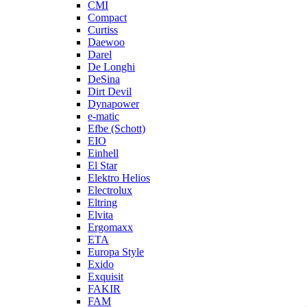
CMI
Compact
Curtiss
Daewoo
Darel
De Longhi
DeSina
Dirt Devil
Dynapower
e-matic
Efbe (Schott)
EIO
Einhell
El Star
Elektro Helios
Electrolux
Eltring
Elvita
Ergomaxx
ETA
Europa Style
Exido
Exquisit
FAKIR
FAM