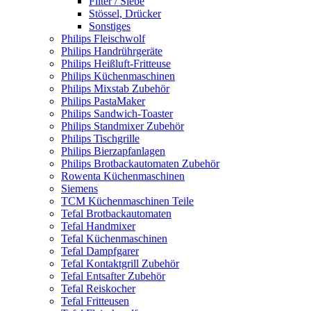
Filter / Siebe
Stössel, Drücker
Sonstiges
Philips Fleischwolf
Philips Handrührgeräte
Philips Heißluft-Fritteuse
Philips Küchenmaschinen
Philips Mixstab Zubehör
Philips PastaMaker
Philips Sandwich-Toaster
Philips Standmixer Zubehör
Philips Tischgrille
Philips Bierzapfanlagen
Philips Brotbackautomaten Zubehör
Rowenta Küchenmaschinen
Siemens
TCM Küchenmaschinen Teile
Tefal Brotbackautomaten
Tefal Handmixer
Tefal Küchenmaschinen
Tefal Dampfgarer
Tefal Kontaktgrill Zubehör
Tefal Entsafter Zubehör
Tefal Reiskocher
Tefal Fritteusen