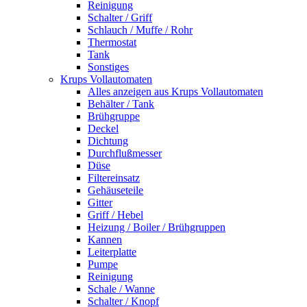
Reinigung
Schalter / Griff
Schlauch / Muffe / Rohr
Thermostat
Tank
Sonstiges
Krups Vollautomaten
Alles anzeigen aus Krups Vollautomaten
Behälter / Tank
Brühgruppe
Deckel
Dichtung
Durchflußmesser
Düse
Filtereinsatz
Gehäuseteile
Gitter
Griff / Hebel
Heizung / Boiler / Brühgruppen
Kannen
Leiterplatte
Pumpe
Reinigung
Schale / Wanne
Schalter / Knopf