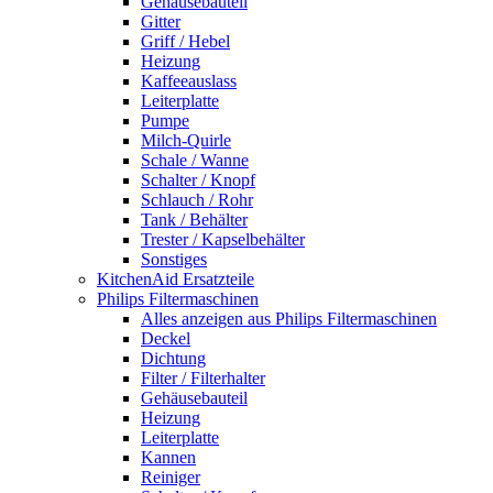
Gehäusebauteil
Gitter
Griff / Hebel
Heizung
Kaffeeauslass
Leiterplatte
Pumpe
Milch-Quirle
Schale / Wanne
Schalter / Knopf
Schlauch / Rohr
Tank / Behälter
Trester / Kapselbehälter
Sonstiges
KitchenAid Ersatzteile
Philips Filtermaschinen
Alles anzeigen aus Philips Filtermaschinen
Deckel
Dichtung
Filter / Filterhalter
Gehäusebauteil
Heizung
Leiterplatte
Kannen
Reiniger