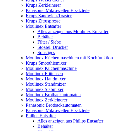
Krups Zerkleinerer
Panasonic Mikrowellen Ersatzteile
Krups Sandwich-Toaster
Krups Zitruspresse
Moulinex Entsafter
Alles anzeigen aus Moulinex Entsafter
Behälter
Filter / Siebe
Stössel, Drücker
Sonstiges
Moulinex Küchenmaschinen mit Kochfunktion
Krups Smoothiemixer
Moulinex Küchenmaschine
Moulinex Fritteusen
Moulinex Handmixer
Moulinex Standmixer
Moulinex Stabmixer
Moulinex Brotbackautomaten
Moulinex Zerkleinerer
Panasonic Brotbackautomaten
Panasonic Mikrowellen Ersatzteile
Philips Entsafter
Alles anzeigen aus Philips Entsafter
Behälter