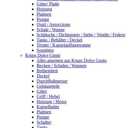
Gitter/ Platte
Heizung
Platinen
Pumpe
Quirl / Aerocciono
Schale / Wanne
Schläuche / Dichtungen / Siebe / Ventile / Federn
Tanks / Behälter / Deckel
Trester / Kapselauffangwanne
Sonstiges
Krups Dolce Gusto
Alles anzeigen aus Krups Dolce Gusto
Becken / Schalen / Wannen
Brüheinheit
Deckel
Durchflußmesser
Gehäuseteile
Gitter
Griff / Hebel
Heizung / Motor
Kapselhalter
Platinen
Pumpe
Schalter
Tanks