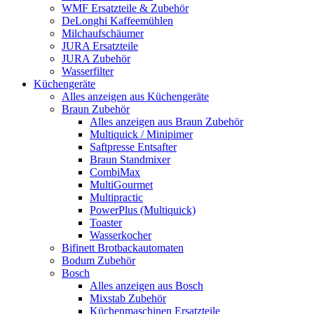
WMF Ersatzteile & Zubehör
DeLonghi Kaffeemühlen
Milchaufschäumer
JURA Ersatzteile
JURA Zubehör
Wasserfilter
Küchengeräte
Alles anzeigen aus Küchengeräte
Braun Zubehör
Alles anzeigen aus Braun Zubehör
Multiquick / Minipimer
Saftpresse Entsafter
Braun Standmixer
CombiMax
MultiGourmet
Multipractic
PowerPlus (Multiquick)
Toaster
Wasserkocher
Bifinett Brotbackautomaten
Bodum Zubehör
Bosch
Alles anzeigen aus Bosch
Mixstab Zubehör
Küchenmaschinen Ersatzteile