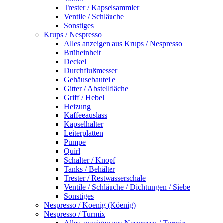
Trester / Kapselsammler
Ventile / Schläuche
Sonstiges
Krups / Nespresso
Alles anzeigen aus Krups / Nespresso
Brüheinheit
Deckel
Durchflußmesser
Gehäusebauteile
Gitter / Abstellfläche
Griff / Hebel
Heizung
Kaffeeauslass
Kapselhalter
Leiterplatten
Pumpe
Quirl
Schalter / Knopf
Tanks / Behälter
Trester / Restwasserschale
Ventile / Schläuche / Dichtungen / Siebe
Sonstiges
Nespresso / Koenig (Köenig)
Nespresso / Turmix
Alles anzeigen aus Nespresso / Turmix