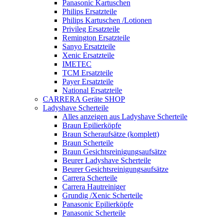
Panasonic Kartuschen
Philips Ersatzteile
Philips Kartuschen /Lotionen
Privileg Ersatzteile
Remington Ersatzteile
Sanyo Ersatzteile
Xenic Ersatzteile
IMETEC
TCM Ersatzteile
Payer Ersatzteile
National Ersatzteile
CARRERA Geräte SHOP
Ladyshave Scherteile
Alles anzeigen aus Ladyshave Scherteile
Braun Epilierköpfe
Braun Scheraufsätze (komplett)
Braun Scherteile
Braun Gesichtsreinigungsaufsätze
Beurer Ladyshave Scherteile
Beurer Gesichtsreinigungsaufsätze
Carrera Scherteile
Carrera Hautreiniger
Grundig /Xenic Scherteile
Panasonic Epilierköpfe
Panasonic Scherteile