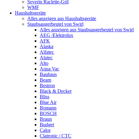
Severin Raclette-Gril
WMF
Haushaltsgeräte
Alles anzeigen aus Haushaltsgeräte
Staubsaugerbeutel von Swirl
Alles anzeigen aus Staubsaugerbeutel von Swirl
AEG /Elektrolux
AFK
Alaska
Alfatec
Alutec
Alto
Aqua Vac
Bauhaus
Beam
Bestron
Black & Decker
Bliss
Blue Air
Bomann
BOSCH
Braun
Budget
Calor
Clatronic / CTC