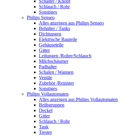
Schalter / Knopf
Schlauch / Rohr
Sonstiges
Philips Senseo
Alles anzeigen aus Philips Senseo
Behälter / Tanks
Dichtungen
Elektrische Bauteile
Gehäuseteile
Gitter
Leitungen /Rohre/Schlauch
Milchschäumer
Padhalter
Schalen / Wannen
Ventile
Zubehör /Reiniger
Sonstiges
Philips Vollautomaten
Alles anzeigen aus Philips Vollautomaten
Brühgruppen
Deckel
Gitter
Schlauch / Rohr
Tank
Trester