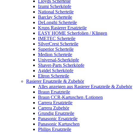
Lloyds Scherteile
Izumi Scherköpfe
National Scherteile
Barclay Scherteile
DeLonghi Scherteile
Krups Rasierer Ersatzteile
EASY HOME Scherfolien / Klingen
IMETEC Scherteile
SilverCrest Scherteile
Superior Scherteile
Medion Scherteile
Universal-Scherköpfe
Shaver-Parts Scherköpfe
Agidel Scherköpfe
Eltron Scherteile
Rasierer Ersatzteile & Zubehör
Alles anzeigen aus Rasierer Ersatzteile & Zubehör
Braun Ersatzteile
Braun CCR-Kartuschen /Lotionen
Carrera Ersatzteile
Carrera Zubehör
Grundig Ersatzteile
Panasonic Ersatzteile
Panasonic Kartuschen
Philips Ersatzteile