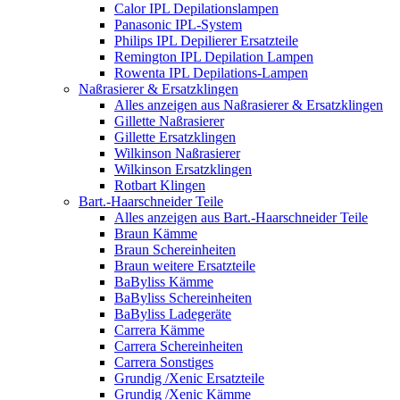
Calor IPL Depilationslampen
Panasonic IPL-System
Philips IPL Depilierer Ersatzteile
Remington IPL Depilation Lampen
Rowenta IPL Depilations-Lampen
Naßrasierer & Ersatzklingen
Alles anzeigen aus Naßrasierer & Ersatzklingen
Gillette Naßrasierer
Gillette Ersatzklingen
Wilkinson Naßrasierer
Wilkinson Ersatzklingen
Rotbart Klingen
Bart.-Haarschneider Teile
Alles anzeigen aus Bart.-Haarschneider Teile
Braun Kämme
Braun Schereinheiten
Braun weitere Ersatzteile
BaByliss Kämme
BaByliss Schereinheiten
BaByliss Ladegeräte
Carrera Kämme
Carrera Schereinheiten
Carrera Sonstiges
Grundig /Xenic Ersatzteile
Grundig /Xenic Kämme