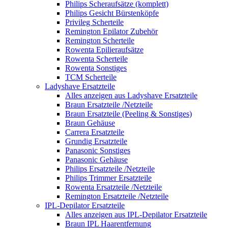
Philips Scheraufsätze (komplett)
Philips Gesicht Bürstenköpfe
Privileg Scherteile
Remington Epilator Zubehör
Remington Scherteile
Rowenta Epilieraufsätze
Rowenta Scherteile
Rowenta Sonstiges
TCM Scherteile
Ladyshave Ersatzteile
Alles anzeigen aus Ladyshave Ersatzteile
Braun Ersatzteile /Netzteile
Braun Ersatzteile (Peeling & Sonstiges)
Braun Gehäuse
Carrera Ersatzteile
Grundig Ersatzteile
Panasonic Sonstiges
Panasonic Gehäuse
Philips Ersatzteile /Netzteile
Philips Trimmer Ersatzteile
Rowenta Ersatzteile /Netzteile
Remington Ersatzteile /Netzteile
IPL-Depilator Ersatzteile
Alles anzeigen aus IPL-Depilator Ersatzteile
Braun IPL Haarentfernung