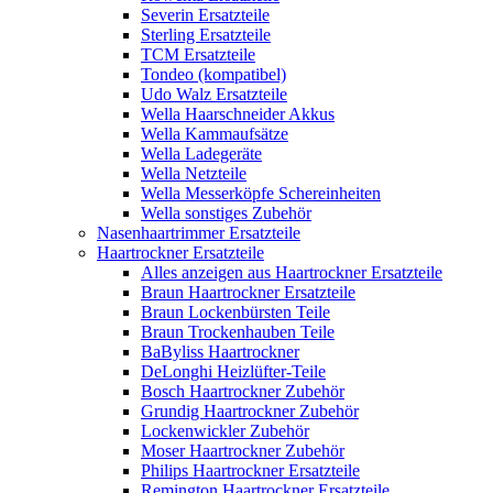
Severin Ersatzteile
Sterling Ersatzteile
TCM Ersatzteile
Tondeo (kompatibel)
Udo Walz Ersatzteile
Wella Haarschneider Akkus
Wella Kammaufsätze
Wella Ladegeräte
Wella Netzteile
Wella Messerköpfe Schereinheiten
Wella sonstiges Zubehör
Nasenhaartrimmer Ersatzteile
Haartrockner Ersatzteile
Alles anzeigen aus Haartrockner Ersatzteile
Braun Haartrockner Ersatzteile
Braun Lockenbürsten Teile
Braun Trockenhauben Teile
BaByliss Haartrockner
DeLonghi Heizlüfter-Teile
Bosch Haartrockner Zubehör
Grundig Haartrockner Zubehör
Lockenwickler Zubehör
Moser Haartrockner Zubehör
Philips Haartrockner Ersatzteile
Remington Haartrockner Ersatzteile