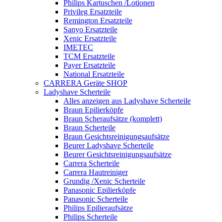
Philips Kartuschen /Lotionen
Privileg Ersatzteile
Remington Ersatzteile
Sanyo Ersatzteile
Xenic Ersatzteile
IMETEC
TCM Ersatzteile
Payer Ersatzteile
National Ersatzteile
CARRERA Geräte SHOP
Ladyshave Scherteile
Alles anzeigen aus Ladyshave Scherteile
Braun Epilierköpfe
Braun Scheraufsätze (komplett)
Braun Scherteile
Braun Gesichtsreinigungsaufsätze
Beurer Ladyshave Scherteile
Beurer Gesichtsreinigungsaufsätze
Carrera Scherteile
Carrera Hautreiniger
Grundig /Xenic Scherteile
Panasonic Epilierköpfe
Panasonic Scherteile
Philips Epilieraufsätze
Philips Scherteile