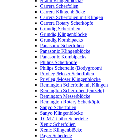
Braun Klingenblöcke
Carrera Scherfolien
Carrera Klingenblöcke
Carrera Scherfolien mit Klingen
Carrera Rotary Scherköpfe
Grundig Scherfolien
Grundig Klingenblöcke
Grundig Kombipacks
Panasonic Scherfolien
Panasonic Klingenblöcke
Panasonic Kombipacks
Philips Scherköpfe
Philips Scherteile (Bodygroom)
Privileg /Moser Scherfolien
Privileg /Moser Klingenblöcke
Remington Scherfolie mit Klingen
Remington Scherfolien (einzeln)
Remington Messerblöcke
Remington Rotary Scherköpfe
Sanyo Scherfolien
Sanyo Klingenblöcke
TCM /Tchibo Scherteile
Xenic Scherfolien
Xenic Klingenblöcke
Payer Scherteile