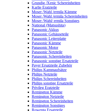
Grundig /Xenic Schereinheiten
Karlie Eratzteile
Moser /Wahl /ermila Kämme
Moser /Wahl /ermila Schereinheiten
Moser /Wahl/ ermila Sonstiges
National (Matsushita)
Panasonic Akkus
Panasonic Gehäuseteile
Panasonic Leiterplatte
Panasonic Kämme
Panasonic Motor
Panasonic Netzteile
Panasonic Schereinheiten
Panasonic sonstige Ersatzteile
Payer Ersatzteile Zubehör
Philips Kammaufsätze
Philips Netzteile
Philips Schereinheiten
Philips sonstige Ersatzteile
Privileg Eratzteile
Remington Kämme
Remington Netzteile
Remington Schereinheiten
Remington Sonstiges
Rowenta Ersatzteile