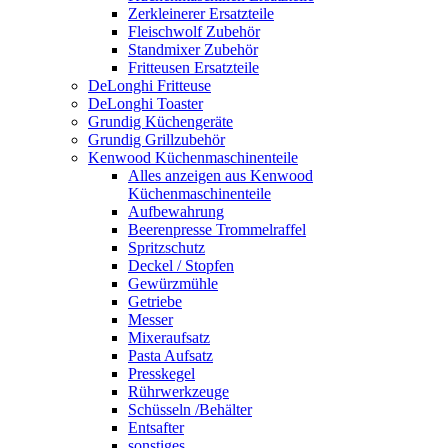
Zerkleinerer Ersatzteile
Fleischwolf Zubehör
Standmixer Zubehör
Fritteusen Ersatzteile
DeLonghi Fritteuse
DeLonghi Toaster
Grundig Küchengeräte
Grundig Grillzubehör
Kenwood Küchenmaschinenteile
Alles anzeigen aus Kenwood
Küchenmaschinenteile
Aufbewahrung
Beerenpresse Trommelraffel
Spritzschutz
Deckel / Stopfen
Gewürzmühle
Getriebe
Messer
Mixeraufsatz
Pasta Aufsatz
Presskegel
Rührwerkzeuge
Schüsseln /Behälter
Entsafter
sonstiges