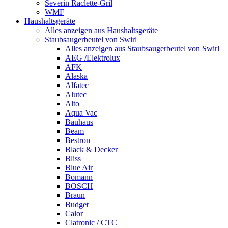
Severin Raclette-Gril
WMF
Haushaltsgeräte
Alles anzeigen aus Haushaltsgeräte
Staubsaugerbeutel von Swirl
Alles anzeigen aus Staubsaugerbeutel von Swirl
AEG /Elektrolux
AFK
Alaska
Alfatec
Alutec
Alto
Aqua Vac
Bauhaus
Beam
Bestron
Black & Decker
Bliss
Blue Air
Bomann
BOSCH
Braun
Budget
Calor
Clatronic / CTC