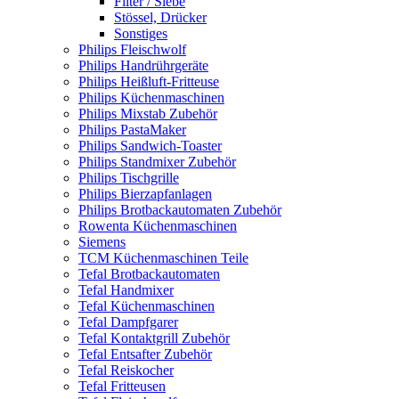
Filter / Siebe
Stössel, Drücker
Sonstiges
Philips Fleischwolf
Philips Handrührgeräte
Philips Heißluft-Fritteuse
Philips Küchenmaschinen
Philips Mixstab Zubehör
Philips PastaMaker
Philips Sandwich-Toaster
Philips Standmixer Zubehör
Philips Tischgrille
Philips Bierzapfanlagen
Philips Brotbackautomaten Zubehör
Rowenta Küchenmaschinen
Siemens
TCM Küchenmaschinen Teile
Tefal Brotbackautomaten
Tefal Handmixer
Tefal Küchenmaschinen
Tefal Dampfgarer
Tefal Kontaktgrill Zubehör
Tefal Entsafter Zubehör
Tefal Reiskocher
Tefal Fritteusen