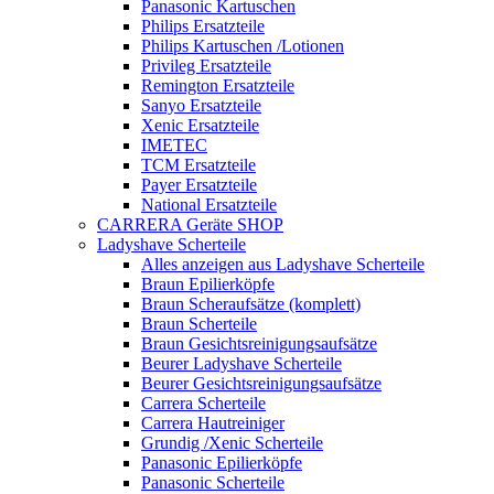
Panasonic Kartuschen
Philips Ersatzteile
Philips Kartuschen /Lotionen
Privileg Ersatzteile
Remington Ersatzteile
Sanyo Ersatzteile
Xenic Ersatzteile
IMETEC
TCM Ersatzteile
Payer Ersatzteile
National Ersatzteile
CARRERA Geräte SHOP
Ladyshave Scherteile
Alles anzeigen aus Ladyshave Scherteile
Braun Epilierköpfe
Braun Scheraufsätze (komplett)
Braun Scherteile
Braun Gesichtsreinigungsaufsätze
Beurer Ladyshave Scherteile
Beurer Gesichtsreinigungsaufsätze
Carrera Scherteile
Carrera Hautreiniger
Grundig /Xenic Scherteile
Panasonic Epilierköpfe
Panasonic Scherteile