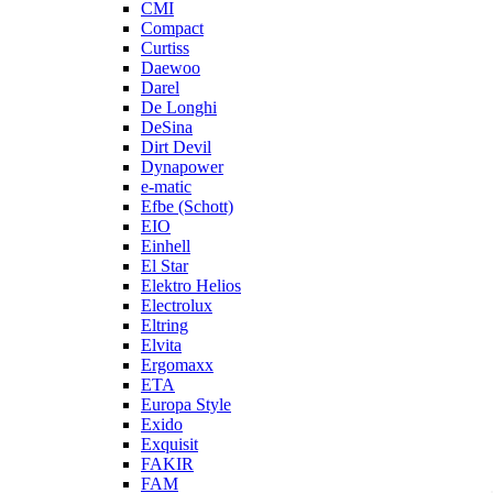
CMI
Compact
Curtiss
Daewoo
Darel
De Longhi
DeSina
Dirt Devil
Dynapower
e-matic
Efbe (Schott)
EIO
Einhell
El Star
Elektro Helios
Electrolux
Eltring
Elvita
Ergomaxx
ETA
Europa Style
Exido
Exquisit
FAKIR
FAM