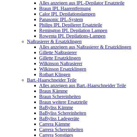
Alles anzeigen aus IPL-Depilator Ersatzteile
Braun IPL Haarentfernung
Calor IPL Depilationslampen
Panasonic IPL-System
Philips IPL Depilierer Ersatzteile
Remington IPL Depilation Lampen
Rowenta IPL Depilations-Lampen
Naßrasierer & Ersatzklingen
Alles anzeigen aus Naßrasierer & Ersatzklingen
Gillette Naßrasierer
Gillette Ersatzklingen
Wilkinson Naßrasierer
Wilkinson Ersatzklingen
Rotbart Klingen
Bart.-Haarschneider Teile
Alles anzeigen aus Bart.-Haarschneider Teile
Braun Kämme
Braun Schereinheiten
Braun weitere Ersatzteile
BaByliss Kämme
BaByliss Schereinheiten
BaByliss Ladegeräte
Carrera Kämme
Carrera Schereinheiten
Carrera Sonstiges