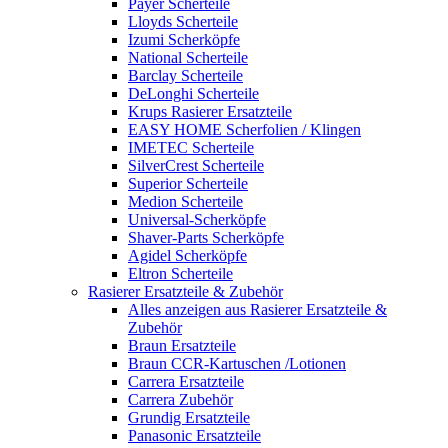
Payer Scherteile
Lloyds Scherteile
Izumi Scherköpfe
National Scherteile
Barclay Scherteile
DeLonghi Scherteile
Krups Rasierer Ersatzteile
EASY HOME Scherfolien / Klingen
IMETEC Scherteile
SilverCrest Scherteile
Superior Scherteile
Medion Scherteile
Universal-Scherköpfe
Shaver-Parts Scherköpfe
Agidel Scherköpfe
Eltron Scherteile
Rasierer Ersatzteile & Zubehör
Alles anzeigen aus Rasierer Ersatzteile &
Zubehör
Braun Ersatzteile
Braun CCR-Kartuschen /Lotionen
Carrera Ersatzteile
Carrera Zubehör
Grundig Ersatzteile
Panasonic Ersatzteile