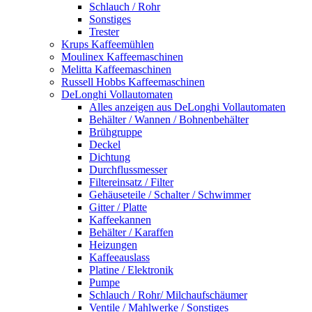
Schlauch / Rohr
Sonstiges
Trester
Krups Kaffeemühlen
Moulinex Kaffeemaschinen
Melitta Kaffeemaschinen
Russell Hobbs Kaffeemaschinen
DeLonghi Vollautomaten
Alles anzeigen aus DeLonghi Vollautomaten
Behälter / Wannen / Bohnenbehälter
Brühgruppe
Deckel
Dichtung
Durchflussmesser
Filtereinsatz / Filter
Gehäuseteile / Schalter / Schwimmer
Gitter / Platte
Kaffeekannen
Behälter / Karaffen
Heizungen
Kaffeeauslass
Platine / Elektronik
Pumpe
Schlauch / Rohr/ Milchaufschäumer
Ventile / Mahlwerke / Sonstiges