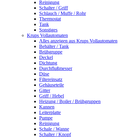
Reinigung
Schalter / Griff
Schlauch / Muffe / Rohr
Thermostat
Tank
Sonstiges
Krups Vollautomaten
Alles anzeigen aus Krups Vollautomaten
Behälter / Tank
Brühgruppe
Deckel
Dichtung
Durchflußmesser
Düse
Filtereinsatz
Gehäuseteile
Gitter
Griff / Hebel
Heizung / Boiler / Brühgruppen
Kannen
Leiterplatte
Pumpe
Reinigung
Schale / Wanne
Schalter / Knopf