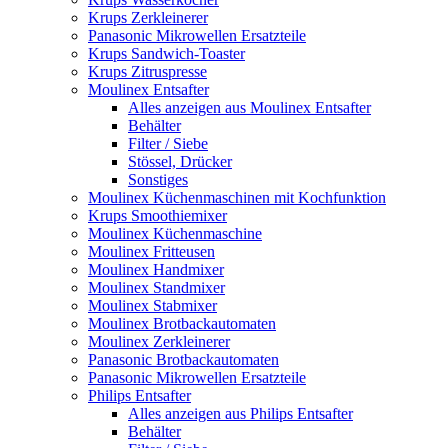
Krups Zerkleinerer
Panasonic Mikrowellen Ersatzteile
Krups Sandwich-Toaster
Krups Zitruspresse
Moulinex Entsafter
Alles anzeigen aus Moulinex Entsafter
Behälter
Filter / Siebe
Stössel, Drücker
Sonstiges
Moulinex Küchenmaschinen mit Kochfunktion
Krups Smoothiemixer
Moulinex Küchenmaschine
Moulinex Fritteusen
Moulinex Handmixer
Moulinex Standmixer
Moulinex Stabmixer
Moulinex Brotbackautomaten
Moulinex Zerkleinerer
Panasonic Brotbackautomaten
Panasonic Mikrowellen Ersatzteile
Philips Entsafter
Alles anzeigen aus Philips Entsafter
Behälter