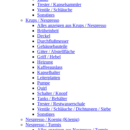
Trester / Kapselsammler
Ventile / Schläuche
Sonstiges
Krups / Nespresso
Alles anzeigen aus Krups / Nespresso
Brüheinheit
Deckel
Durchflußmesser
Gehäusebauteile
Gitter / Abstellfläche
Griff / Hebel
Heizung
Kaffeeauslass
Kapselhalter
Leiterplatten
Pumpe
Quirl
Schalter / Knopf
Tanks / Behälter
Trester / Restwasserschale
Ventile / Schläuche / Dichtungen / Siebe
Sonstiges
Nespresso / Koenig (Köenig)
Nespresso / Turmix
Alles anzeigen aus Nespresso / Turmix