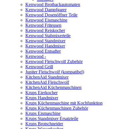
Kenwood Brotbackautomaten
Kenwood Dampfgarer
Kenwood Dosenöffner Teile
Kenwood Eismaschine
Kenwood Friteusen
Kenwood Reiskocher
Kenwood Stabmixerteile
Kenwood Standmixer
Kenwood Handmixer
Kenwood Entsafter
Kenwood -
Kenwood Fleischwolf Zubehör
Kenwood Grill
Jupiter Fleischwolf (kompatibel)
KitchenAid Standmixer
KitchenAid Fleischwolf
KitchenAid Küchenmaschinen
Krups Eierkocher
Krups Handmixer
Krups Küchenmaschine mit Kochfunktion
Krups Küchenmaschinen Zubehör
Krups Eismaschine
Krups Standmixer Ersatzteile
Krups Brotschneider
Krups Wasserkocher