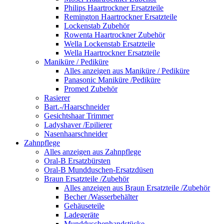
Philips Haartrockner Ersatzteile
Remington Haartrockner Ersatzteile
Lockenstab Zubehör
Rowenta Haartrockner Zubehör
Wella Lockenstab Ersatzteile
Wella Haartrockner Ersatzteile
Maniküre / Pediküre
Alles anzeigen aus Maniküre / Pediküre
Panasonic Maniküre /Pediküre
Promed Zubehör
Rasierer
Bart.-/Haarschneider
Gesichtshaar Trimmer
Ladyshaver /Epilierer
Nasenhaarschneider
Zahnpflege
Alles anzeigen aus Zahnpflege
Oral-B Ersatzbürsten
Oral-B Mundduschen-Ersatzdüsen
Braun Ersatzteile /Zubehör
Alles anzeigen aus Braun Ersatzteile /Zubehör
Becher /Wasserbehälter
Gehäuseteile
Ladegeräte
Mundduschenhandstücke