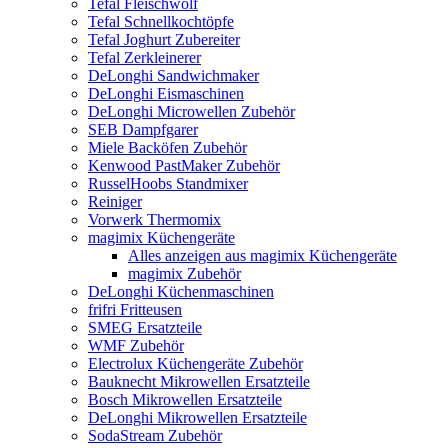
Tefal Fleischwolf
Tefal Schnellkochtöpfe
Tefal Joghurt Zubereiter
Tefal Zerkleinerer
DeLonghi Sandwichmaker
DeLonghi Eismaschinen
DeLonghi Microwellen Zubehör
SEB Dampfgarer
Miele Backöfen Zubehör
Kenwood PastMaker Zubehör
RusselHoobs Standmixer
Reiniger
Vorwerk Thermomix
magimix Küchengeräte
Alles anzeigen aus magimix Küchengeräte
magimix Zubehör
DeLonghi Küchenmaschinen
frifri Fritteusen
SMEG Ersatzteile
WMF Zubehör
Electrolux Küchengeräte Zubehör
Bauknecht Mikrowellen Ersatzteile
Bosch Mikrowellen Ersatzteile
DeLonghi Mikrowellen Ersatzteile
SodaStream Zubehör