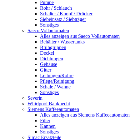
Pumpe
Rohr / Schlauch
Schalter / Knopf / Drücker
Siebeinsatz / Siebträger
Sonstiges
Saeco Vollautomaten
Alles anzeigen aus Saeco Vollautomaten
Behälter / Wassertanks
Brühgruppen
Deckel
Dichtungen
Gehäuse
Gitter
Leitungen/Rohre
Pflege/Reinigung
Schale / Wanne
Sonstiges
Severin
Whirlpool Bauknecht
Siemens Kaffeeautomaten
Alles anzeigen aus Siemens Kaffeeautomaten
Filter
Kannen
Sonstiges
Simac Ersatzteile