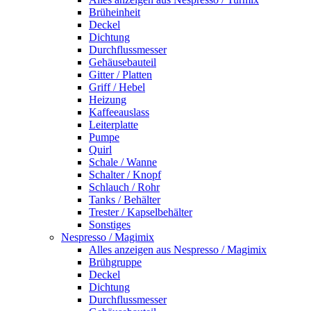
Brüheinheit
Deckel
Dichtung
Durchflussmesser
Gehäusebauteil
Gitter / Platten
Griff / Hebel
Heizung
Kaffeeauslass
Leiterplatte
Pumpe
Quirl
Schale / Wanne
Schalter / Knopf
Schlauch / Rohr
Tanks / Behälter
Trester / Kapselbehälter
Sonstiges
Nespresso / Magimix
Alles anzeigen aus Nespresso / Magimix
Brühgruppe
Deckel
Dichtung
Durchflussmesser