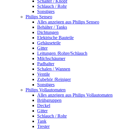
Schalter / Knopf
Schlauch / Rohr
Sonstiges
Philips Senseo
Alles anzeigen aus Philips Senseo
Behälter / Tanks
Dichtungen
Elektrische Bauteile
Gehäuseteile
Gitter
Leitungen /Rohre/Schlauch
Milchschäumer
Padhalter
Schalen / Wannen
Ventile
Zubehör /Reiniger
Sonstiges
Philips Vollautomaten
Alles anzeigen aus Philips Vollautomaten
Brühgruppen
Deckel
Gitter
Schlauch / Rohr
Tank
Trester