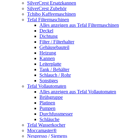
SilverCrest Ersatzkannen
SilverCrest Zubehör
Tchibo Kaffeemaschinen
Tefal Filtermaschinen
Alles anzeigen aus Tefal Filtermaschinen
Deckel
Dichtung
Filter / Filterhalter
Gehäusebauteil
Heizung
Kannen
Leiterplatte
Tank / Behälter
Schlauch / Rohr
Sonstiges
Tefal Vollautomaten
Alles anzeigen aus Tefal Vollautomaten
Brühgruppe
Platinen
Pumpen
Durchfussmesser
Schläuche
Tefal Wasserkocher
Moccamaster®
Nespresso / Siemens