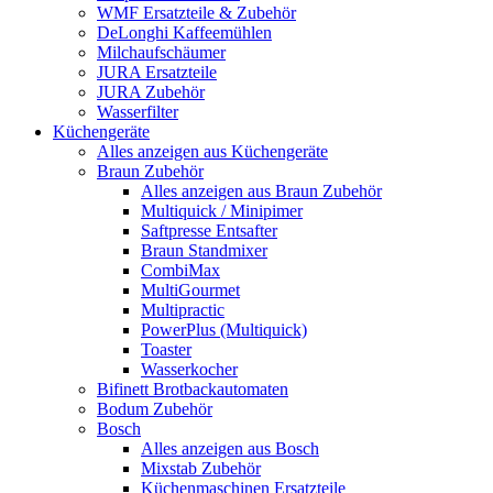
WMF Ersatzteile & Zubehör
DeLonghi Kaffeemühlen
Milchaufschäumer
JURA Ersatzteile
JURA Zubehör
Wasserfilter
Küchengeräte
Alles anzeigen aus Küchengeräte
Braun Zubehör
Alles anzeigen aus Braun Zubehör
Multiquick / Minipimer
Saftpresse Entsafter
Braun Standmixer
CombiMax
MultiGourmet
Multipractic
PowerPlus (Multiquick)
Toaster
Wasserkocher
Bifinett Brotbackautomaten
Bodum Zubehör
Bosch
Alles anzeigen aus Bosch
Mixstab Zubehör
Küchenmaschinen Ersatzteile