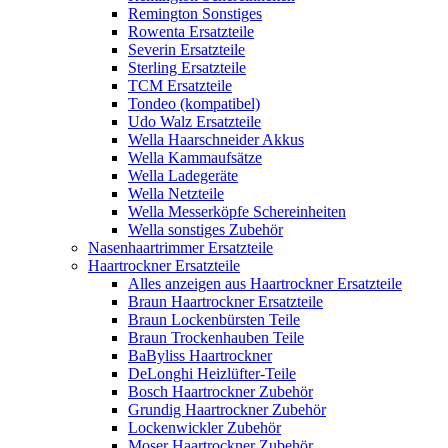
Remington Sonstiges
Rowenta Ersatzteile
Severin Ersatzteile
Sterling Ersatzteile
TCM Ersatzteile
Tondeo (kompatibel)
Udo Walz Ersatzteile
Wella Haarschneider Akkus
Wella Kammaufsätze
Wella Ladegeräte
Wella Netzteile
Wella Messerköpfe Schereinheiten
Wella sonstiges Zubehör
Nasenhaartrimmer Ersatzteile
Haartrockner Ersatzteile
Alles anzeigen aus Haartrockner Ersatzteile
Braun Haartrockner Ersatzteile
Braun Lockenbürsten Teile
Braun Trockenhauben Teile
BaByliss Haartrockner
DeLonghi Heizlüfter-Teile
Bosch Haartrockner Zubehör
Grundig Haartrockner Zubehör
Lockenwickler Zubehör
Moser Haartrockner Zubehör