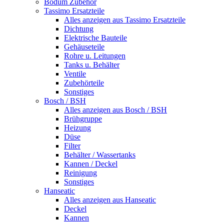
Bodum Zubehör
Tassimo Ersatzteile
Alles anzeigen aus Tassimo Ersatzteile
Dichtung
Elektrische Bauteile
Gehäuseteile
Rohre u. Leitungen
Tanks u. Behälter
Ventile
Zubehörteile
Sonstiges
Bosch / BSH
Alles anzeigen aus Bosch / BSH
Brühgruppe
Heizung
Düse
Filter
Behälter / Wassertanks
Kannen / Deckel
Reinigung
Sonstiges
Hanseatic
Alles anzeigen aus Hanseatic
Deckel
Kannen