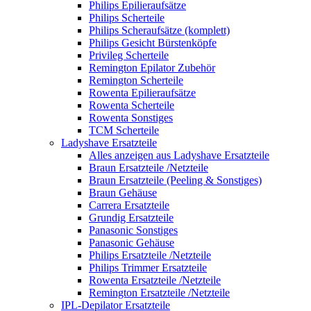
Philips Epilieraufsätze
Philips Scherteile
Philips Scheraufsätze (komplett)
Philips Gesicht Bürstenköpfe
Privileg Scherteile
Remington Epilator Zubehör
Remington Scherteile
Rowenta Epilieraufsätze
Rowenta Scherteile
Rowenta Sonstiges
TCM Scherteile
Ladyshave Ersatzteile
Alles anzeigen aus Ladyshave Ersatzteile
Braun Ersatzteile /Netzteile
Braun Ersatzteile (Peeling & Sonstiges)
Braun Gehäuse
Carrera Ersatzteile
Grundig Ersatzteile
Panasonic Sonstiges
Panasonic Gehäuse
Philips Ersatzteile /Netzteile
Philips Trimmer Ersatzteile
Rowenta Ersatzteile /Netzteile
Remington Ersatzteile /Netzteile
IPL-Depilator Ersatzteile