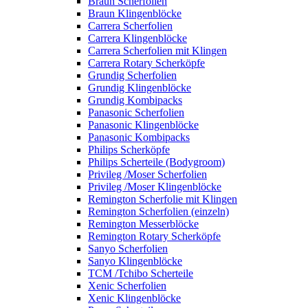
Braun Scherfolien
Braun Klingenblöcke
Carrera Scherfolien
Carrera Klingenblöcke
Carrera Scherfolien mit Klingen
Carrera Rotary Scherköpfe
Grundig Scherfolien
Grundig Klingenblöcke
Grundig Kombipacks
Panasonic Scherfolien
Panasonic Klingenblöcke
Panasonic Kombipacks
Philips Scherköpfe
Philips Scherteile (Bodygroom)
Privileg /Moser Scherfolien
Privileg /Moser Klingenblöcke
Remington Scherfolie mit Klingen
Remington Scherfolien (einzeln)
Remington Messerblöcke
Remington Rotary Scherköpfe
Sanyo Scherfolien
Sanyo Klingenblöcke
TCM /Tchibo Scherteile
Xenic Scherfolien
Xenic Klingenblöcke