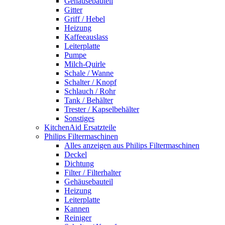
Gehäusebauteil
Gitter
Griff / Hebel
Heizung
Kaffeeauslass
Leiterplatte
Pumpe
Milch-Quirle
Schale / Wanne
Schalter / Knopf
Schlauch / Rohr
Tank / Behälter
Trester / Kapselbehälter
Sonstiges
KitchenAid Ersatzteile
Philips Filtermaschinen
Alles anzeigen aus Philips Filtermaschinen
Deckel
Dichtung
Filter / Filterhalter
Gehäusebauteil
Heizung
Leiterplatte
Kannen
Reiniger