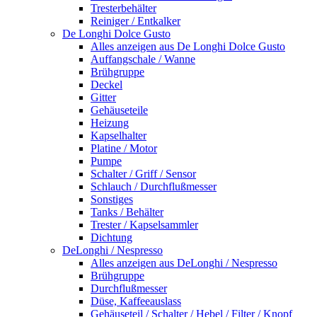
Tresterbehälter
Reiniger / Entkalker
De Longhi Dolce Gusto
Alles anzeigen aus De Longhi Dolce Gusto
Auffangschale / Wanne
Brühgruppe
Deckel
Gitter
Gehäuseteile
Heizung
Kapselhalter
Platine / Motor
Pumpe
Schalter / Griff / Sensor
Schlauch / Durchflußmesser
Sonstiges
Tanks / Behälter
Trester / Kapselsammler
Dichtung
DeLonghi / Nespresso
Alles anzeigen aus DeLonghi / Nespresso
Brühgruppe
Durchflußmesser
Düse, Kaffeeauslass
Gehäuseteil / Schalter / Hebel / Filter / Knopf