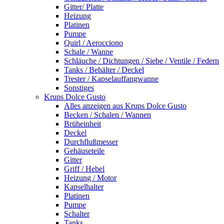
Gitter/ Platte
Heizung
Platinen
Pumpe
Quirl / Aerocciono
Schale / Wanne
Schläuche / Dichtungen / Siebe / Ventile / Federn
Tanks / Behälter / Deckel
Trester / Kapselauffangwanne
Sonstiges
Krups Dolce Gusto
Alles anzeigen aus Krups Dolce Gusto
Becken / Schalen / Wannen
Brüheinheit
Deckel
Durchflußmesser
Gehäuseteile
Gitter
Griff / Hebel
Heizung / Motor
Kapselhalter
Platinen
Pumpe
Schalter
Tanks