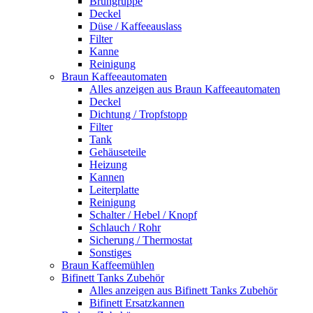
Brühgruppe
Deckel
Düse / Kaffeeauslass
Filter
Kanne
Reinigung
Braun Kaffeeautomaten
Alles anzeigen aus Braun Kaffeeautomaten
Deckel
Dichtung / Tropfstopp
Filter
Tank
Gehäuseteile
Heizung
Kannen
Leiterplatte
Reinigung
Schalter / Hebel / Knopf
Schlauch / Rohr
Sicherung / Thermostat
Sonstiges
Braun Kaffeemühlen
Bifinett Tanks Zubehör
Alles anzeigen aus Bifinett Tanks Zubehör
Bifinett Ersatzkannen