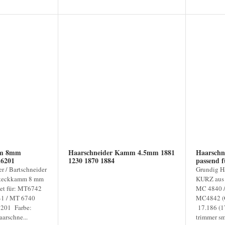
mm 8mm
Haarschneider Kamm 4.5mm 1881
Haarschn
6201
1230 1870 1884
r / Bartschneider
Grundig H
fsteckkamm 8 mm
KURZ aus 
et für: MT6742
MC 4840 
1 / MT 6740
MC4842 (G
6201 Farbe:
17.186 (17
arschne...
trimmer sm