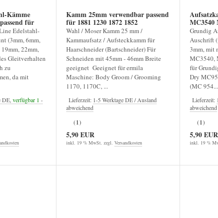
ahl-Kämme
Kamm 25mm verwendbar passend
Aufsatzk
passend für
für 1881 1230 1872 1852
MC3540 
ine Edelstahl-
Wahl / Moser Kamm 25 mm /
Grundig A
nt (3mm, 6mm,
Kammaufsatz / Aufsteckkamm für
Auschrift 
 19mm, 22mm,
Haarschneider (Bartschneider) Für
3mm, mit 
s Gleitverhalten
Schneiden mit 45mm - 46mm Breite
MC3540, 
h zu
geeignet Geeignet für ermila
für Grundi
en, da mit
Maschine: Body Groom / Grooming
Dry MC95
1170, 1170C, ...
(MC 954...
e DE,
verfügbar 1
-
Lieferzeit:
1-5 Werktage DE / Ausland
Lieferzeit:
abweichend
abweichend
(1)
(1)
5,90 EUR
5,90 EUR
andkosten
inkl. 19 % MwSt. zzgl.
Versandkosten
inkl. 19 % Mw