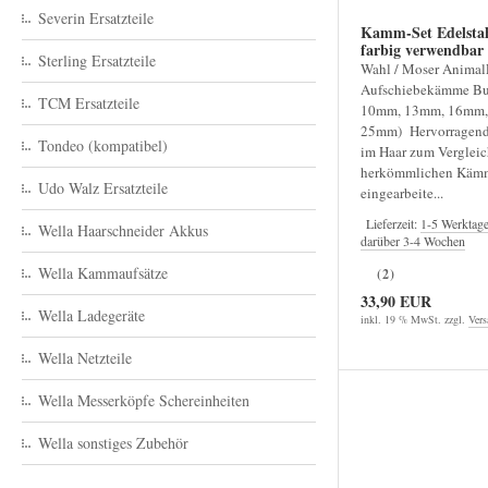
Severin Ersatzteile
Kamm-Set Edelst
farbig verwendbar 
Sterling Ersatzteile
1230 1854
Wahl / Moser AnimalL
Aufschiebekämme Bu
TCM Ersatzteile
10mm, 13mm, 16mm,
25mm) Hervorragende
Tondeo (kompatibel)
im Haar zum Vergleic
herkömmlichen Kämm
Udo Walz Ersatzteile
eingearbeite...
Lieferzeit:
1-5 Werktag
Wella Haarschneider Akkus
darüber 3-4 Wochen
Wella Kammaufsätze
(2)
33,90 EUR
Wella Ladegeräte
inkl. 19 % MwSt. zzgl.
Vers
Wella Netzteile
Wella Messerköpfe Schereinheiten
Wella sonstiges Zubehör