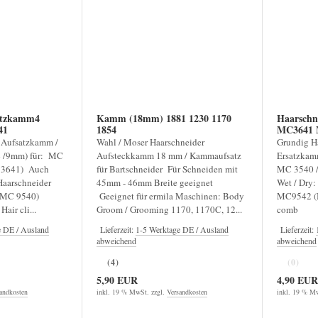
atzkamm4
Kamm (18mm) 1881 1230 1170
Haarschn
41
1854
MC3641 
 Aufsatzkamm /
Wahl / Moser Haarschneider
Grundig H
 /9mm) für: MC
Aufsteckkamm 18 mm / Kammaufsatz
Ersatzkam
 3641) Auch
für Bartschneider Für Schneiden mit
MC 3540 /
Haarschneider
45mm - 46mm Breite geeignet
Wet / Dry
(MC 9540)
Geeignet für ermila Maschinen: Body
MC9542 (M
ir cli...
Groom / Grooming 1170, 1170C, 12...
comb
e DE / Ausland
Lieferzeit:
1-5 Werktage DE / Ausland
Lieferzeit:
abweichend
abweichend
(4)
(0)
5,90 EUR
4,90 EUR
andkosten
inkl. 19 % MwSt. zzgl.
Versandkosten
inkl. 19 % Mw