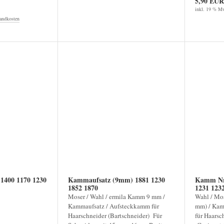
5,90 EUR
inkl. 19 % Mw
andkosten
400 1170 1230
Kammaufsatz (9mm) 1881 1230
Kamm Nr.
1852 1870
1231 123
Moser / Wahl / ermila Kamm 9 mm /
Wahl / Mo
Kammaufsatz / Aufsteckkamm für
mm) / Kam
Haarschneider (Bartschneider) Für
für Haarsc