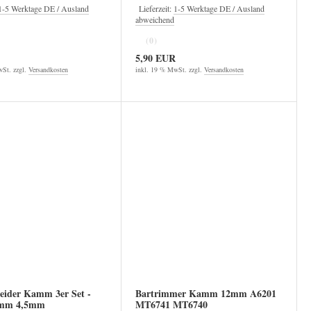
1-5 Werktage DE / Ausland
Lieferzeit:
1-5 Werktage DE / Ausland
abweichend
(0)
5,90 EUR
St. zzgl.
Versandkosten
inkl. 19 % MwSt. zzgl.
Versandkosten
eider Kamm 3er Set -
Bartrimmer Kamm 12mm A6201
mm 4,5mm
MT6741 MT6740