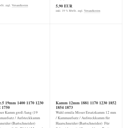
5,90 EUR
St. zzgl.
Versandkosten
inkl. 19 % MwSt. zzgl.
Versandkosten
5 19mm 1400 1170 1230
Kamm 12mm 1881 1170 1230 1852
2 1750
1854 1873
ser Kamm groß /lang (19
Wahl ermila Moser Ersatzkamm 12 mm
maufsatz / Aufsteckkamm
/ Kammaufsatz / Aufsteckkamm für
hneider (Bartschneider)
Haarschneider (Bartschneider) Für