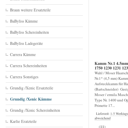
Braun weitere Ersatzteile
BaByliss Kämme
BaByliss Schereinheiten
BaByliss Ladegeräte
Carrera Kämme
Kamm Nr.1 4.5mm 
Carrera Schereinheiten
1750 1230 1231 123
Wahl / Moser Haarsc
Carrera Sonstiges
Nr.1* (4,5 mm) Kamma
Aufsteckkamm für Ha
Grundig /Xenic Ersatzteile
(Bartschneider) Geeig
Moser / ermila Masch
Grundig /Xenic Kämme
Type Nr. 1400 und Op
Primette 17...
Grundig /Xenic Schereinheiten
Lieferzeit:
1-5 Werktag
abweichend
Karlie Eratzteile
(11)