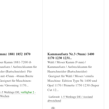
mm) 1881 1852 1870
Kammaufsatz Nr.3 (9mm) 1400
1170 1230 1231..
ser Kamm 1881-7200 (6
Wahl / Moser Kamm (9 mm) /
ufsatz / Aufsteckkamm für
Kammaufsatz / Aufsteckkamm für
der (Bartschneider) Für
Haarschneider (Bartschneider)
 mit 45mm - 46mm Breite
Geeignet für Wahl / Moser / ermila
Geeignet für Maschinen:
Maschine: Edition Type Nr. 1400 und
m / Grooming 1170...
Opal 1170 / Primette 1750 1230 (Super
Cut 12...
1-5 Werktage DE,
verfügbar 2
-
4 Wochen
Lieferzeit:
1-5 Werktage DE / Ausland
abweichend
(8)