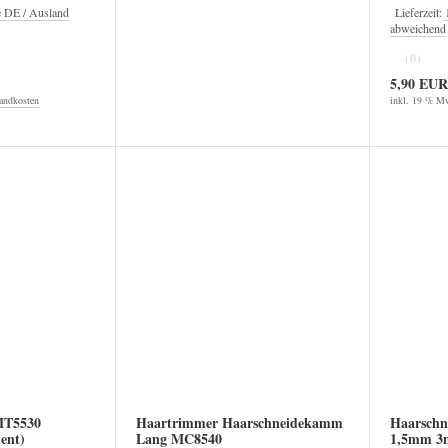
e DE / Ausland
Lieferzeit:
abweichend
(0)
5,90 EUR
andkosten
inkl. 19 % Mw
MT5530
Haartrimmer Haarschneidekamm
Haarschn
ent)
Lang MC8540
1,5mm 3