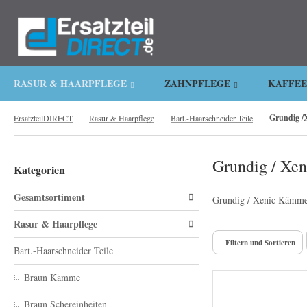
.
RASUR & HAARPFLEGE
ZAHNPFLEGE
KAFFE
Grundig /
ErsatzteilDIRECT
Rasur & Haarpflege
Bart.-Haarschneider Teile
Grundig / Xen
Kategorien
Gesamtsortiment
Grundig / Xenic Kämme B
Rasur & Haarpflege
Filtern und Sortieren
Bart.-Haarschneider Teile
Braun Kämme
Braun Schereinheiten