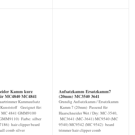
eider Kamm kurz
Aufsatzkamm Ersatzkamm7
passend für MC4840 MC4841
(20mm) MC3540 3641
aartrimmer Kammaufsatz
Grundig Aufsatzkamm / Ersatzkamm
Kunststoff Geeignet für:
Kamm 7 (20mm) Passend für
/ MC 4841 GMM9100
Haarschneider Wet / Dry: MC-3540,
MM9110) Farbe: silber
MC3641 (MC-3641) MC9540 (MC
186) hair clipper beard
9540) MC9542 (MC 9542) beard
all comb silver
trimmer hair clipper comb