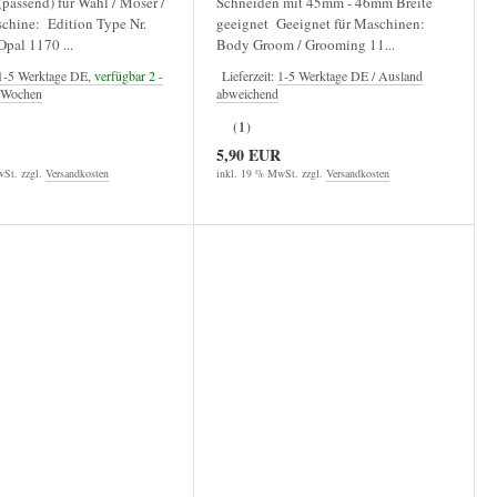
passend) für Wahl / Moser /
Schneiden mit 45mm - 46mm Breite
chine: Edition Type Nr.
geeignet Geeignet für Maschinen:
pal 1170 ...
Body Groom / Grooming 11...
1-5 Werktage DE,
verfügbar 2
-
Lieferzeit:
1-5 Werktage DE / Ausland
4 Wochen
abweichend
(1)
5,90 EUR
St. zzgl.
Versandkosten
inkl. 19 % MwSt. zzgl.
Versandkosten