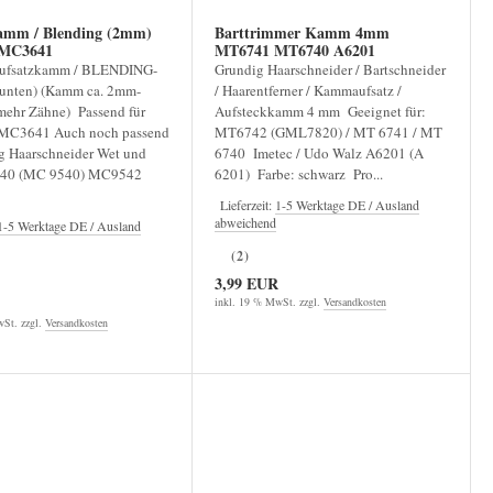
amm / Blending (2mm)
Barttrimmer Kamm 4mm
MC3641
MT6741 MT6740 A6201
ufsatzkamm / BLENDING-
Grundig Haarschneider / Bartschneider
(unten) (Kamm ca. 2mm-
/ Haarentferner / Kammaufsatz /
mehr Zähne) Passend für
Aufsteckkamm 4 mm Geeignet für:
MC3641 Auch noch passend
MT6742 (GML7820) / MT 6741 / MT
g Haarschneider Wet und
6740 Imetec / Udo Walz A6201 (A
40 (MC 9540) MC9542
6201) Farbe: schwarz Pro...
Lieferzeit:
1-5 Werktage DE / Ausland
abweichend
1-5 Werktage DE / Ausland
(2)
3,99 EUR
inkl. 19 % MwSt. zzgl.
Versandkosten
St. zzgl.
Versandkosten