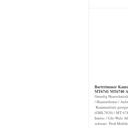
Barttrimmer Ka
MT6741 MT6740 A
Grundig Haarschneide
/ Haarentferner / Au
Kammaufsatz geeign
(GML7820) / MT 674
Imetec / Udo Walz A
schwarz Profi Multiha