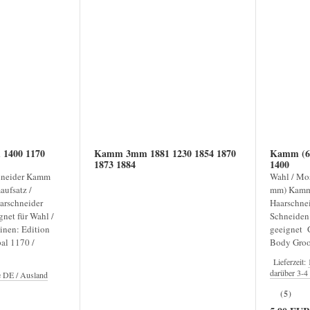
1400 1170
Kamm 3mm 1881 1230 1854 1870
Kamm (6
1873 1884
1400
hneider Kamm
Wahl / Mo
ufsatz /
mm) Kamma
arschneider
Haarschnei
net für Wahl /
Schneiden
inen: Edition
geeignet 
al 1170 /
Body Groo
Lieferzeit:
darüber 3-
e DE / Ausland
(5)