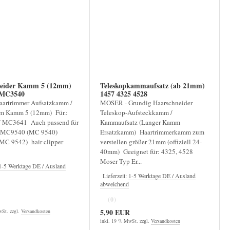
eider Kamm 5 (12mm)
Teleskopkammaufsatz (ab 21mm)
MC3540
1457 4325 4528
aartrimmer Aufsatzkamm /
MOSER - Grundig Haarschneider
m Kamm 5 (12mm) Für.:
Teleskop-Aufsteckkamm /
 MC3641 Auch passend für
Kammaufsatz (Langer Kamm
: MC9540 (MC 9540)
Ersatzkamm) Haartrimmerkamm zum
C 9542) hair clipper
verstellen größer 21mm (offiziell 24-
40mm) Geeignet für: 4325, 4528
Moser Typ Er...
1-5 Werktage DE / Ausland
Lieferzeit:
1-5 Werktage DE / Ausland
abweichend
(0)
5,90 EUR
St. zzgl.
Versandkosten
inkl. 19 % MwSt. zzgl.
Versandkosten