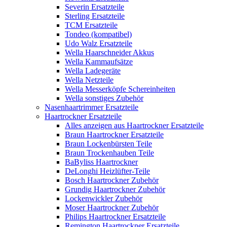
Severin Ersatzteile
Sterling Ersatzteile
TCM Ersatzteile
Tondeo (kompatibel)
Udo Walz Ersatzteile
Wella Haarschneider Akkus
Wella Kammaufsätze
Wella Ladegeräte
Wella Netzteile
Wella Messerköpfe Schereinheiten
Wella sonstiges Zubehör
Nasenhaartrimmer Ersatzteile
Haartrockner Ersatzteile
Alles anzeigen aus Haartrockner Ersatzteile
Braun Haartrockner Ersatzteile
Braun Lockenbürsten Teile
Braun Trockenhauben Teile
BaByliss Haartrockner
DeLonghi Heizlüfter-Teile
Bosch Haartrockner Zubehör
Grundig Haartrockner Zubehör
Lockenwickler Zubehör
Moser Haartrockner Zubehör
Philips Haartrockner Ersatzteile
Remington Haartrockner Ersatzteile