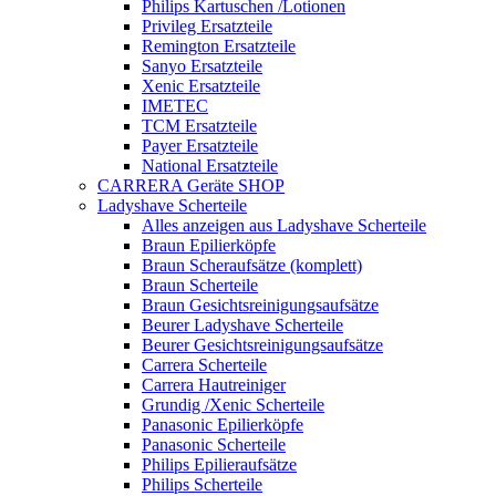
Philips Kartuschen /Lotionen
Privileg Ersatzteile
Remington Ersatzteile
Sanyo Ersatzteile
Xenic Ersatzteile
IMETEC
TCM Ersatzteile
Payer Ersatzteile
National Ersatzteile
CARRERA Geräte SHOP
Ladyshave Scherteile
Alles anzeigen aus Ladyshave Scherteile
Braun Epilierköpfe
Braun Scheraufsätze (komplett)
Braun Scherteile
Braun Gesichtsreinigungsaufsätze
Beurer Ladyshave Scherteile
Beurer Gesichtsreinigungsaufsätze
Carrera Scherteile
Carrera Hautreiniger
Grundig /Xenic Scherteile
Panasonic Epilierköpfe
Panasonic Scherteile
Philips Epilieraufsätze
Philips Scherteile