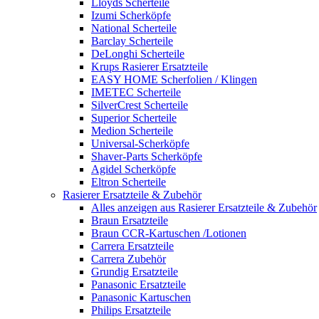
Lloyds Scherteile
Izumi Scherköpfe
National Scherteile
Barclay Scherteile
DeLonghi Scherteile
Krups Rasierer Ersatzteile
EASY HOME Scherfolien / Klingen
IMETEC Scherteile
SilverCrest Scherteile
Superior Scherteile
Medion Scherteile
Universal-Scherköpfe
Shaver-Parts Scherköpfe
Agidel Scherköpfe
Eltron Scherteile
Rasierer Ersatzteile & Zubehör
Alles anzeigen aus Rasierer Ersatzteile & Zubehör
Braun Ersatzteile
Braun CCR-Kartuschen /Lotionen
Carrera Ersatzteile
Carrera Zubehör
Grundig Ersatzteile
Panasonic Ersatzteile
Panasonic Kartuschen
Philips Ersatzteile