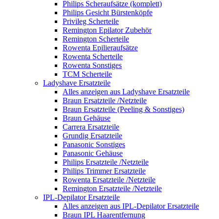
Philips Scheraufsätze (komplett)
Philips Gesicht Bürstenköpfe
Privileg Scherteile
Remington Epilator Zubehör
Remington Scherteile
Rowenta Epilieraufsätze
Rowenta Scherteile
Rowenta Sonstiges
TCM Scherteile
Ladyshave Ersatzteile
Alles anzeigen aus Ladyshave Ersatzteile
Braun Ersatzteile /Netzteile
Braun Ersatzteile (Peeling & Sonstiges)
Braun Gehäuse
Carrera Ersatzteile
Grundig Ersatzteile
Panasonic Sonstiges
Panasonic Gehäuse
Philips Ersatzteile /Netzteile
Philips Trimmer Ersatzteile
Rowenta Ersatzteile /Netzteile
Remington Ersatzteile /Netzteile
IPL-Depilator Ersatzteile
Alles anzeigen aus IPL-Depilator Ersatzteile
Braun IPL Haarentfernung