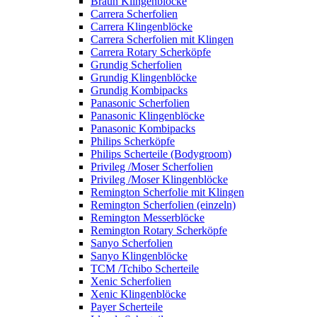
Braun Klingenblöcke
Carrera Scherfolien
Carrera Klingenblöcke
Carrera Scherfolien mit Klingen
Carrera Rotary Scherköpfe
Grundig Scherfolien
Grundig Klingenblöcke
Grundig Kombipacks
Panasonic Scherfolien
Panasonic Klingenblöcke
Panasonic Kombipacks
Philips Scherköpfe
Philips Scherteile (Bodygroom)
Privileg /Moser Scherfolien
Privileg /Moser Klingenblöcke
Remington Scherfolie mit Klingen
Remington Scherfolien (einzeln)
Remington Messerblöcke
Remington Rotary Scherköpfe
Sanyo Scherfolien
Sanyo Klingenblöcke
TCM /Tchibo Scherteile
Xenic Scherfolien
Xenic Klingenblöcke
Payer Scherteile