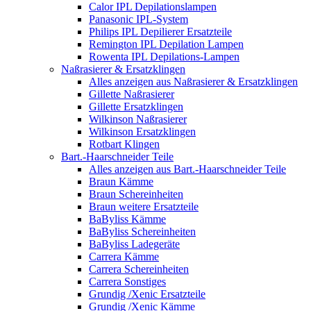
Calor IPL Depilationslampen
Panasonic IPL-System
Philips IPL Depilierer Ersatzteile
Remington IPL Depilation Lampen
Rowenta IPL Depilations-Lampen
Naßrasierer & Ersatzklingen
Alles anzeigen aus Naßrasierer & Ersatzklingen
Gillette Naßrasierer
Gillette Ersatzklingen
Wilkinson Naßrasierer
Wilkinson Ersatzklingen
Rotbart Klingen
Bart.-Haarschneider Teile
Alles anzeigen aus Bart.-Haarschneider Teile
Braun Kämme
Braun Schereinheiten
Braun weitere Ersatzteile
BaByliss Kämme
BaByliss Schereinheiten
BaByliss Ladegeräte
Carrera Kämme
Carrera Schereinheiten
Carrera Sonstiges
Grundig /Xenic Ersatzteile
Grundig /Xenic Kämme