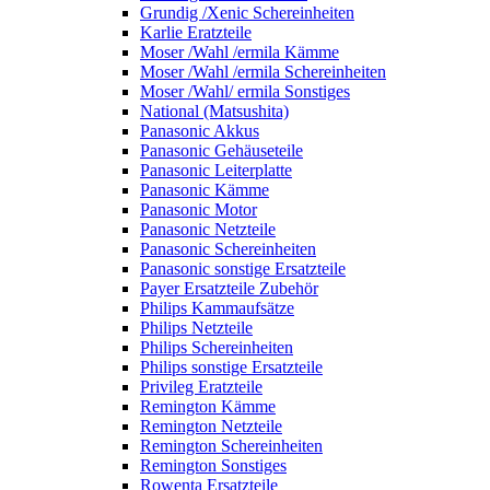
Grundig /Xenic Schereinheiten
Karlie Eratzteile
Moser /Wahl /ermila Kämme
Moser /Wahl /ermila Schereinheiten
Moser /Wahl/ ermila Sonstiges
National (Matsushita)
Panasonic Akkus
Panasonic Gehäuseteile
Panasonic Leiterplatte
Panasonic Kämme
Panasonic Motor
Panasonic Netzteile
Panasonic Schereinheiten
Panasonic sonstige Ersatzteile
Payer Ersatzteile Zubehör
Philips Kammaufsätze
Philips Netzteile
Philips Schereinheiten
Philips sonstige Ersatzteile
Privileg Eratzteile
Remington Kämme
Remington Netzteile
Remington Schereinheiten
Remington Sonstiges
Rowenta Ersatzteile