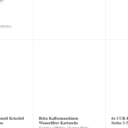
en
ndkosten
nsöl Kriechöl
Brita Kaffeemaschinen
6x CCR-K
se
Wasserfilter Kartusche
Series 3 /5
Gaggia / Philips / Saeco Brita