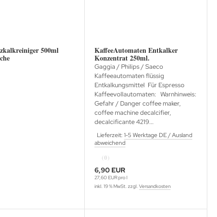
tzkalkreiniger 500ml
KaffeeAutomaten Entkalker
che
Konzentrat 250ml.
Gaggia / Philips / Saeco
Kaffeeautomaten flüssig
Entkalkungsmittel Für Espresso
Kaffeevollautomaten: Warnhinweis:
Gefahr / Danger coffee maker,
coffee machine decalcifier,
decalcificante 4219...
Lieferzeit:
1-5 Werktage DE / Ausland
abweichend
(0)
6,90 EUR
27,60 EUR pro l
inkl. 19 % MwSt. zzgl.
Versandkosten