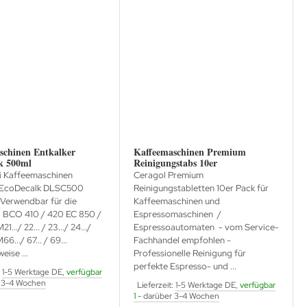
schinen Entkalker
Kaffeemaschinen Premium
k 500ml
Reinigungstabs 10er
i Kaffeemaschinen
Ceragol Premium
r EcoDecalk DLSC500
Reinigungstabletten 10er Pack für
Verwendbar für die
Kaffeemaschinen und
 BCO 410 / 420 EC 850 /
Espressomaschinen /
../ 22... / 23.../ 24.../
Espressoautomaten - vom Service-
6.../ 67... / 69...
Fachhandel empfohlen -
eise ...
Professionelle Reinigung für
perfekte Espresso- und ...
:
1-5 Werktage DE,
verfügbar
 3-4 Wochen
Lieferzeit:
1-5 Werktage DE,
verfügbar
1
- darüber 3-4 Wochen