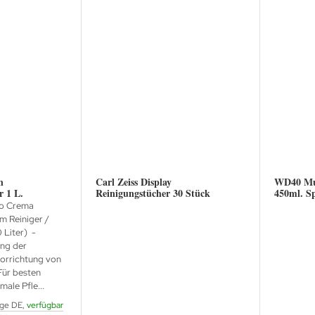
n
Carl Zeiss Display
WD40 Mul
r 1 L.
Reinigungstücher 30 Stück
450ml. S
to Crema
m Reiniger /
 Liter) -
ung der
orrichtung von
Für besten
ale Pfle...
age DE,
verfügbar