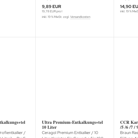
9,89 EUR
14,90 E
19,78 EUR pro l
inkl. 19 % Mw
inkl. 19 % MwSt. zzgl.
Versandkosten
tkalkungs+tel
Ultra Premium-Entkalkungs+tel
CCR Kart
10 Liter
/5 /6 /7 / 
rofientkalker /
Ceragol Premium Entkalker / 10
Braun Ras