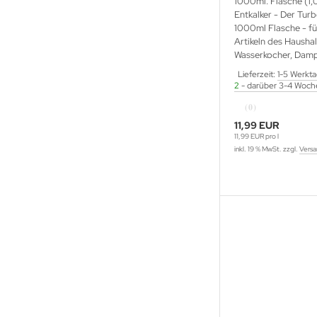
1000ml. Flasche (1,0
Entkalker - Der Turb
1000ml Flasche - fü
Artikeln des Haushal
Wasserkocher, Damp
Lieferzeit:
1-5 Werkt
2
- darüber 3-4 Woch
(0)
11,99 EUR
11,99 EUR pro l
inkl. 19 % MwSt. zzgl.
Versa