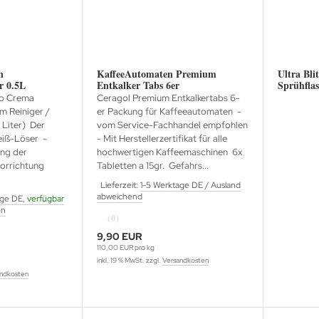
n
KaffeeAutomaten Premium
Ultra Bli
r 0.5L
Entkalker Tabs 6er
Sprühflas
to Crema
Ceragol Premium Entkalkertabs 6-
m Reiniger /
er Packung für Kaffeeautomaten -
 Liter) Der
vom Service-Fachhandel empfohlen
eiß-Löser -
- Mit Herstellerzertifikat für alle
ung der
hochwertigen Kaffeemaschinen 6x
orrichtung
Tabletten a 15gr. Gefahrs...
Lieferzeit:
1-5 Werktage DE / Ausland
abweichend
age DE,
verfügbar
en
(0)
9,90 EUR
110,00 EUR pro kg
inkl. 19 % MwSt. zzgl.
Versandkosten
ndkosten