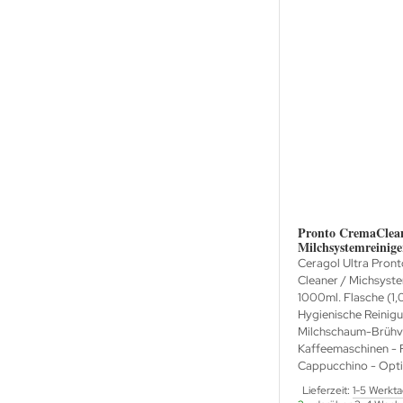
Pronto CremaClea
Milchsystemreinige
Ceragol Ultra Pron
Cleaner / Michsyste
1000ml. Flasche (1,0
Hygienische Reinig
Milchschaum-Brühv
Kaffeemaschinen - 
Cappucchino - Optim
Lieferzeit:
1-5 Werkt