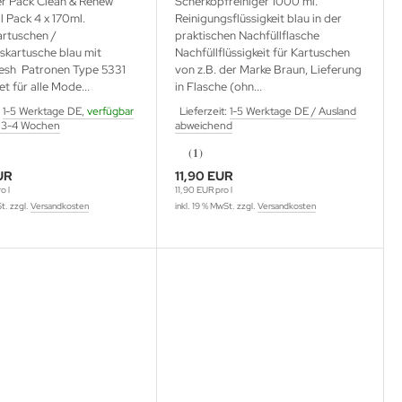
er Pack Clean & Renew
Scherkopfreiniger 1000 ml.
 Pack 4 x 170ml.
Reinigungsflüssigkeit blau in der
artuschen /
praktischen Nachfüllflasche
skartusche blau mit
Nachfüllflüssigkeit für Kartuschen
esh Patronen Type 5331
von z.B. der Marke Braun, Lieferung
et für alle Mode...
in Flasche (ohn...
:
1-5 Werktage DE,
verfügbar
Lieferzeit:
1-5 Werktage DE / Ausland
 3-4 Wochen
abweichend
(1)
UR
11,90 EUR
o l
11,90 EUR pro l
St. zzgl.
Versandkosten
inkl. 19 % MwSt. zzgl.
Versandkosten