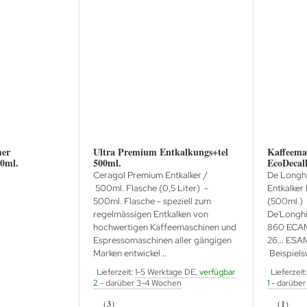
mer
Ultra Premium Entkalkungs+tel
Kaffeema
00ml.
500ml.
EcoDecal
Ceragol Premium Entkalker /
De Longh
500ml. Flasche (0,5 Liter) -
Entkalke
500ml. Flasche - speziell zum
(500ml.) 
regelmässigen Entkalken von
De'Longhi
hochwertigen Kaffeemaschinen und
860 ECAM21.
Espressomaschinen aller gängigen
26... ESAM6
Marken entwickel...
Beispielsw
Lieferzeit:
1-5 Werktage DE,
verfügbar
Lieferzeit
2
- darüber 3-4 Wochen
1
- darüber
(3)
(1)