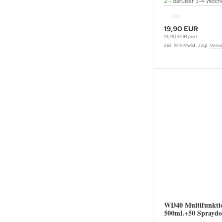
2
- darüber 3-4 Woch
(0)
19,90 EUR
19,90 EUR pro l
inkl. 19 % MwSt. zzgl.
Versa
WD40 Multifunktio
500ml.+50 Spraydo