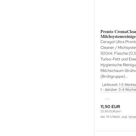
Pronto CremaClea
Milchsystemreinige
Ceragol Ultra Pron
Cleaner / Michsyste
500ml. Flasche (0,5
Turbo-Fett und Eiw
Hygienische Reinig
Milchschaum-Brühv
(Brühgruppe)...
Lieferzeit:
1-5 Werkt
1
- darüber 3-4 Woch
(0)
11,90 EUR
23,80 EUR pro l
inkl. 19 % MwSt. zzgl.
Versa