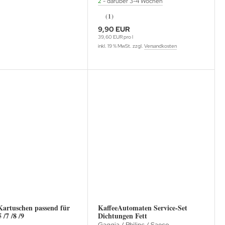
2
- darüber 3-4 Wochen
(1)
9,90 EUR
39,60 EUR pro l
inkl. 19 % MwSt. zzgl.
Versandkosten
artuschen passend für
KaffeeAutomaten Service-Set
 /7 /8 /9
Dichtungen Fett
Gaggia / Philips / Saeco