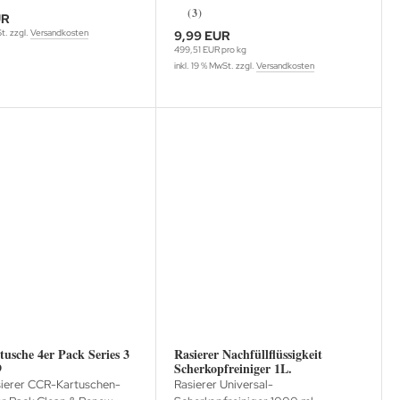
(3)
UR
St. zzgl.
Versandkosten
9,99 EUR
499,51 EUR pro kg
inkl. 19 % MwSt. zzgl.
Versandkosten
usche 4er Pack Series 3
Rasierer Nachfüllflüssigkeit
9
Scherkopfreiniger 1L.
ierer CCR-Kartuschen-
Rasierer Universal-