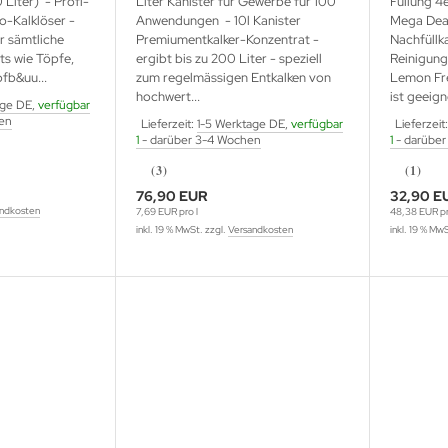
 Liter) - Profi-
Liter Kanister für Gewerbe für 100
Füllung 4
o-Kalklöser -
Anwendungen - 10l Kanister
Mega Deal
r sämtliche
Premiumentkalker-Konzentrat -
Nachfüllk
ts wie Töpfe,
ergibt bis zu 200 Liter - speziell
Reinigung
fb&uu...
zum regelmässigen Entkalken von
Lemon Fr
hochwert...
ist geeign
age DE,
verfügbar
en
Lieferzeit:
1-5 Werktage DE,
verfügbar
Lieferzeit
1
- darüber 3-4 Wochen
1
- darüber
(3)
(1)
76,90 EUR
32,90 E
ndkosten
7,69 EUR pro l
48,38 EUR pr
inkl. 19 % MwSt. zzgl.
Versandkosten
inkl. 19 % Mw