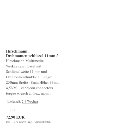
Hirschmann
Drehmomentschlüssel 11mm /
MS45 4,5 NM
Hirschmann Multimedia
Werkzeugschlüssel mit
Schlüsselweite 11 mm und
Drehmomentfunktion Länge:
250mm Breite 48mm Höhe: 33mm
4,5NM cabelcon connectors
torque wrench ah hex, mom...
Lieferzeit:
2-4 Wochen
(0)
72,90 EUR
inkl. 19 % MwSt. zzgl.
Versandkosten