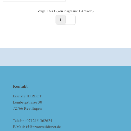
Zeige
1
bis
1
(von insgesamt
1
Artikeln)
1
Kontakt
ErsatzteilDIRECT
Lembergstrasse 30
72766 Reutlingen
Telefon: 07121/1362624
E-Mail: i5@ersatzteildirect.de