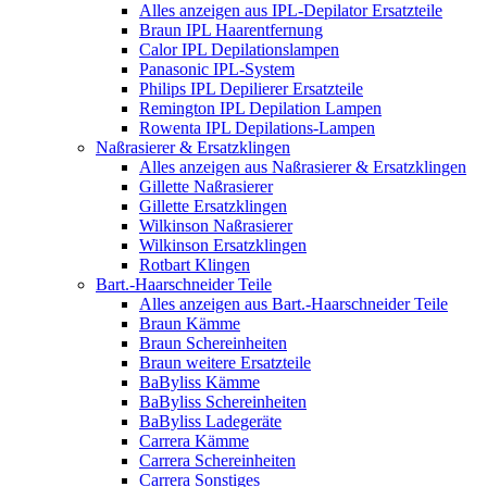
Alles anzeigen aus IPL-Depilator Ersatzteile
Braun IPL Haarentfernung
Calor IPL Depilationslampen
Panasonic IPL-System
Philips IPL Depilierer Ersatzteile
Remington IPL Depilation Lampen
Rowenta IPL Depilations-Lampen
Naßrasierer & Ersatzklingen
Alles anzeigen aus Naßrasierer & Ersatzklingen
Gillette Naßrasierer
Gillette Ersatzklingen
Wilkinson Naßrasierer
Wilkinson Ersatzklingen
Rotbart Klingen
Bart.-Haarschneider Teile
Alles anzeigen aus Bart.-Haarschneider Teile
Braun Kämme
Braun Schereinheiten
Braun weitere Ersatzteile
BaByliss Kämme
BaByliss Schereinheiten
BaByliss Ladegeräte
Carrera Kämme
Carrera Schereinheiten
Carrera Sonstiges