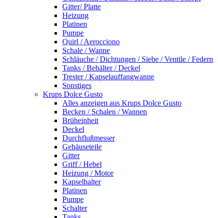
Gitter/ Platte
Heizung
Platinen
Pumpe
Quirl / Aerocciono
Schale / Wanne
Schläuche / Dichtungen / Siebe / Ventile / Federn
Tanks / Behälter / Deckel
Trester / Kapselauffangwanne
Sonstiges
Krups Dolce Gusto
Alles anzeigen aus Krups Dolce Gusto
Becken / Schalen / Wannen
Brüheinheit
Deckel
Durchflußmesser
Gehäuseteile
Gitter
Griff / Hebel
Heizung / Motor
Kapselhalter
Platinen
Pumpe
Schalter
Tanks