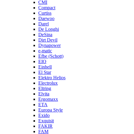
CMI
Compact
Curtiss
Daewoo
Darel
De Longhi
DeSina
Dirt Devil
Dynapower
e-matic
Efbe (Schott)
EIO
Einhell
El Star
Elektro Helios
Electrolux
Eltring
Elvita
Ergomaxx
ETA
Europa Style
Exido
Exquisit
FAKIR
FAM