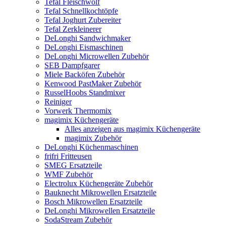
Tefal Fleischwolf
Tefal Schnellkochtöpfe
Tefal Joghurt Zubereiter
Tefal Zerkleinerer
DeLonghi Sandwichmaker
DeLonghi Eismaschinen
DeLonghi Microwellen Zubehör
SEB Dampfgarer
Miele Backöfen Zubehör
Kenwood PastMaker Zubehör
RusselHoobs Standmixer
Reiniger
Vorwerk Thermomix
magimix Küchengeräte
Alles anzeigen aus magimix Küchengeräte
magimix Zubehör
DeLonghi Küchenmaschinen
frifri Fritteusen
SMEG Ersatzteile
WMF Zubehör
Electrolux Küchengeräte Zubehör
Bauknecht Mikrowellen Ersatzteile
Bosch Mikrowellen Ersatzteile
DeLonghi Mikrowellen Ersatzteile
SodaStream Zubehör