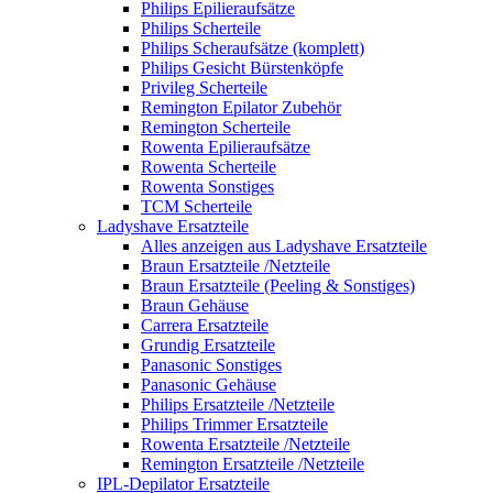
Philips Epilieraufsätze
Philips Scherteile
Philips Scheraufsätze (komplett)
Philips Gesicht Bürstenköpfe
Privileg Scherteile
Remington Epilator Zubehör
Remington Scherteile
Rowenta Epilieraufsätze
Rowenta Scherteile
Rowenta Sonstiges
TCM Scherteile
Ladyshave Ersatzteile
Alles anzeigen aus Ladyshave Ersatzteile
Braun Ersatzteile /Netzteile
Braun Ersatzteile (Peeling & Sonstiges)
Braun Gehäuse
Carrera Ersatzteile
Grundig Ersatzteile
Panasonic Sonstiges
Panasonic Gehäuse
Philips Ersatzteile /Netzteile
Philips Trimmer Ersatzteile
Rowenta Ersatzteile /Netzteile
Remington Ersatzteile /Netzteile
IPL-Depilator Ersatzteile