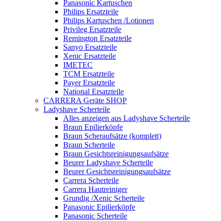
Panasonic Kartuschen
Philips Ersatzteile
Philips Kartuschen /Lotionen
Privileg Ersatzteile
Remington Ersatzteile
Sanyo Ersatzteile
Xenic Ersatzteile
IMETEC
TCM Ersatzteile
Payer Ersatzteile
National Ersatzteile
CARRERA Geräte SHOP
Ladyshave Scherteile
Alles anzeigen aus Ladyshave Scherteile
Braun Epilierköpfe
Braun Scheraufsätze (komplett)
Braun Scherteile
Braun Gesichtsreinigungsaufsätze
Beurer Ladyshave Scherteile
Beurer Gesichtsreinigungsaufsätze
Carrera Scherteile
Carrera Hautreiniger
Grundig /Xenic Scherteile
Panasonic Epilierköpfe
Panasonic Scherteile