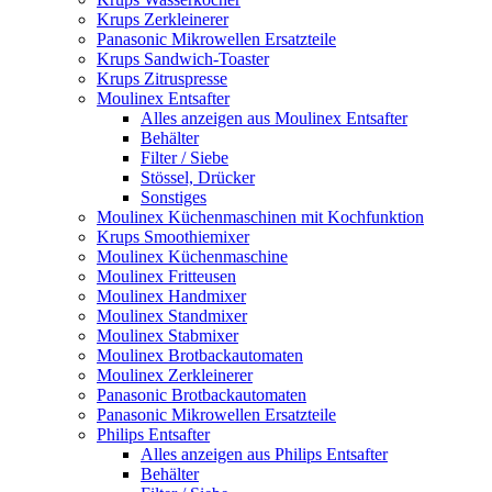
Krups Zerkleinerer
Panasonic Mikrowellen Ersatzteile
Krups Sandwich-Toaster
Krups Zitruspresse
Moulinex Entsafter
Alles anzeigen aus Moulinex Entsafter
Behälter
Filter / Siebe
Stössel, Drücker
Sonstiges
Moulinex Küchenmaschinen mit Kochfunktion
Krups Smoothiemixer
Moulinex Küchenmaschine
Moulinex Fritteusen
Moulinex Handmixer
Moulinex Standmixer
Moulinex Stabmixer
Moulinex Brotbackautomaten
Moulinex Zerkleinerer
Panasonic Brotbackautomaten
Panasonic Mikrowellen Ersatzteile
Philips Entsafter
Alles anzeigen aus Philips Entsafter
Behälter