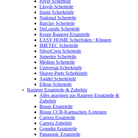
Payer Scherteile
Lloyds Scherteile
Izumi Scherköpfe
National Scherteile
Barclay Scherteile
DeLonghi Scherteile
Krups Rasierer Ersatzteile
EASY HOME Scherfolien / Klingen
IMETEC Scherteile
SilverCrest Scherteile
Superior Scherteile
Medion Scherteile
Universal-Scherköpfe
Shaver-Parts Scherköpfe
Agidel Scherköpfe
Eltron Scherteile
Rasierer Ersatzteile & Zubehör
Alles anzeigen aus Rasierer Ersatzteile &
Zubehör
Braun Ersatzteile
Braun CCR-Kartuschen /Lotionen
Carrera Ersatzteile
Carrera Zubehör
Grundig Ersatzteile
Panasonic Ersatzteile