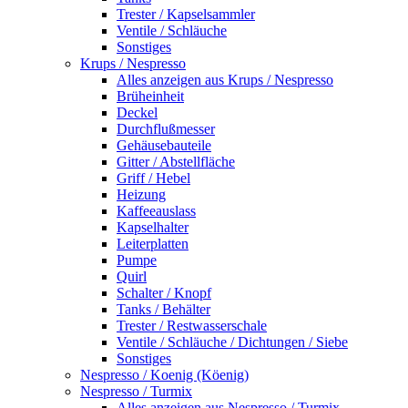
Trester / Kapselsammler
Ventile / Schläuche
Sonstiges
Krups / Nespresso
Alles anzeigen aus Krups / Nespresso
Brüheinheit
Deckel
Durchflußmesser
Gehäusebauteile
Gitter / Abstellfläche
Griff / Hebel
Heizung
Kaffeeauslass
Kapselhalter
Leiterplatten
Pumpe
Quirl
Schalter / Knopf
Tanks / Behälter
Trester / Restwasserschale
Ventile / Schläuche / Dichtungen / Siebe
Sonstiges
Nespresso / Koenig (Köenig)
Nespresso / Turmix
Alles anzeigen aus Nespresso / Turmix