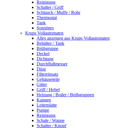
Reinigung
Schalter / Griff
Schlauch / Muffe / Rohr
Thermostat
Tank
Sonstiges
Krups Vollautomaten
Alles anzeigen aus Krups Vollautomaten
Behälter / Tank
Brühgruppe
Deckel
Dichtung
Durchflußmesser
Düse
Filtereinsatz
Gehäuseteile
Gitter
Griff / Hebel
Heizung / Boiler / Brühgruppen
Kannen
Leiterplatte
Pumpe
Reinigung
Schale / Wanne
Schalter / Knopf