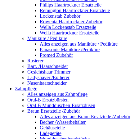
Philips Haartrockner Ersatzteile
Remington Haartrockner Ersatzteile
Lockenstab Zubehör
Rowenta Haartrockner Zubehör
Wella Lockenstab Ersatzteile
Wella Haartrockner Ersatzteile
Maniküre / Pediküre
Alles anzeigen aus Maniküre / Pediküre
Panasonic Maniküre /Pediküre
Promed Zubehör
Rasierer
Bart.-/Haarschneider
Gesichtshaar Trimmer
Ladyshaver /Epilierer
Nasenhaarschneider
Zahnpflege
Alles anzeigen aus Zahnpflege
Oral-B Ersatzbürsten
Oral-B Mundduschen-Ersatzdüsen
Braun Ersatzteile /Zubehör
Alles anzeigen aus Braun Ersatzteile /Zubehör
Becher /Wasserbehälter
Gehäuseteile
Ladegeräte
Mundduschenhandstücke