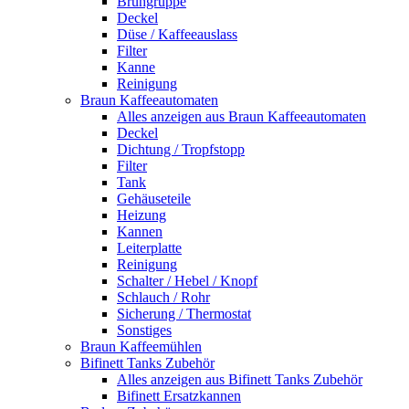
Brühgruppe
Deckel
Düse / Kaffeeauslass
Filter
Kanne
Reinigung
Braun Kaffeeautomaten
Alles anzeigen aus Braun Kaffeeautomaten
Deckel
Dichtung / Tropfstopp
Filter
Tank
Gehäuseteile
Heizung
Kannen
Leiterplatte
Reinigung
Schalter / Hebel / Knopf
Schlauch / Rohr
Sicherung / Thermostat
Sonstiges
Braun Kaffeemühlen
Bifinett Tanks Zubehör
Alles anzeigen aus Bifinett Tanks Zubehör
Bifinett Ersatzkannen