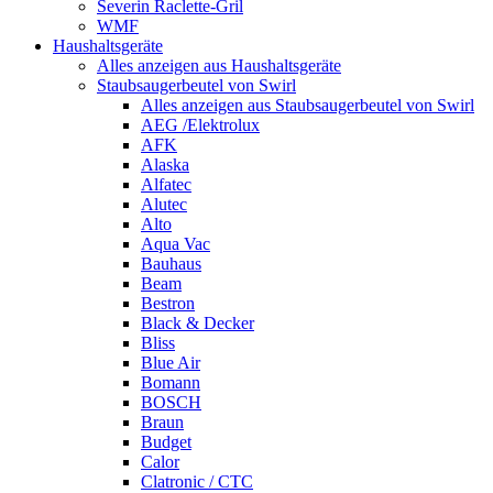
Severin Raclette-Gril
WMF
Haushaltsgeräte
Alles anzeigen aus Haushaltsgeräte
Staubsaugerbeutel von Swirl
Alles anzeigen aus Staubsaugerbeutel von Swirl
AEG /Elektrolux
AFK
Alaska
Alfatec
Alutec
Alto
Aqua Vac
Bauhaus
Beam
Bestron
Black & Decker
Bliss
Blue Air
Bomann
BOSCH
Braun
Budget
Calor
Clatronic / CTC