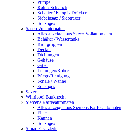
Pumpe
Rohr / Schlauch
Schalter / Knopf / Drücker
Siebeinsatz / Siebträger
Sonstiges
Saeco Vollautomaten
Alles anzeigen aus Saeco Vollautomaten
Behälter / Wassertanks
Brühgruppen
Deckel
Dichtungen
Gehäuse
Gitter
Leitungen/Rohre
Pflege/Reinigung
Schale / Wanne
Sonstiges
Severin
Whirlpool Bauknecht
Siemens Kaffeeautomaten
Alles anzeigen aus Siemens Kaffeeautomaten
Filter
Kannen
Sonstiges
Simac Ersatzteile