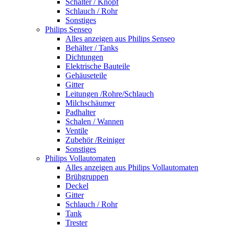
Schalter / Knopf
Schlauch / Rohr
Sonstiges
Philips Senseo
Alles anzeigen aus Philips Senseo
Behälter / Tanks
Dichtungen
Elektrische Bauteile
Gehäuseteile
Gitter
Leitungen /Rohre/Schlauch
Milchschäumer
Padhalter
Schalen / Wannen
Ventile
Zubehör /Reiniger
Sonstiges
Philips Vollautomaten
Alles anzeigen aus Philips Vollautomaten
Brühgruppen
Deckel
Gitter
Schlauch / Rohr
Tank
Trester