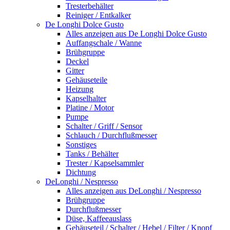
Tresterbehälter
Reiniger / Entkalker
De Longhi Dolce Gusto
Alles anzeigen aus De Longhi Dolce Gusto
Auffangschale / Wanne
Brühgruppe
Deckel
Gitter
Gehäuseteile
Heizung
Kapselhalter
Platine / Motor
Pumpe
Schalter / Griff / Sensor
Schlauch / Durchflußmesser
Sonstiges
Tanks / Behälter
Trester / Kapselsammler
Dichtung
DeLonghi / Nespresso
Alles anzeigen aus DeLonghi / Nespresso
Brühgruppe
Durchflußmesser
Düse, Kaffeeauslass
Gehäuseteil / Schalter / Hebel / Filter / Knopf