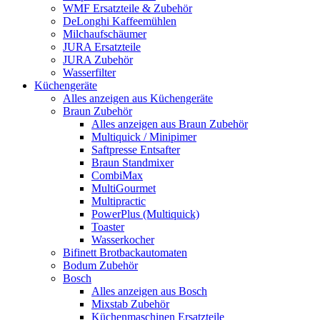
WMF Ersatzteile & Zubehör
DeLonghi Kaffeemühlen
Milchaufschäumer
JURA Ersatzteile
JURA Zubehör
Wasserfilter
Küchengeräte
Alles anzeigen aus Küchengeräte
Braun Zubehör
Alles anzeigen aus Braun Zubehör
Multiquick / Minipimer
Saftpresse Entsafter
Braun Standmixer
CombiMax
MultiGourmet
Multipractic
PowerPlus (Multiquick)
Toaster
Wasserkocher
Bifinett Brotbackautomaten
Bodum Zubehör
Bosch
Alles anzeigen aus Bosch
Mixstab Zubehör
Küchenmaschinen Ersatzteile