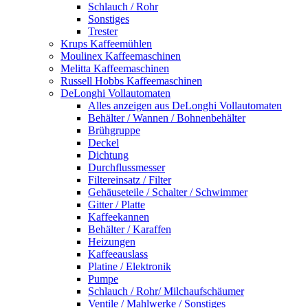
Schlauch / Rohr
Sonstiges
Trester
Krups Kaffeemühlen
Moulinex Kaffeemaschinen
Melitta Kaffeemaschinen
Russell Hobbs Kaffeemaschinen
DeLonghi Vollautomaten
Alles anzeigen aus DeLonghi Vollautomaten
Behälter / Wannen / Bohnenbehälter
Brühgruppe
Deckel
Dichtung
Durchflussmesser
Filtereinsatz / Filter
Gehäuseteile / Schalter / Schwimmer
Gitter / Platte
Kaffeekannen
Behälter / Karaffen
Heizungen
Kaffeeauslass
Platine / Elektronik
Pumpe
Schlauch / Rohr/ Milchaufschäumer
Ventile / Mahlwerke / Sonstiges