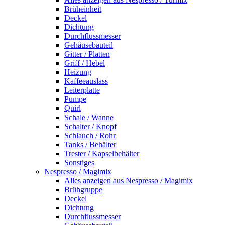
Brüheinheit
Deckel
Dichtung
Durchflussmesser
Gehäusebauteil
Gitter / Platten
Griff / Hebel
Heizung
Kaffeeauslass
Leiterplatte
Pumpe
Quirl
Schale / Wanne
Schalter / Knopf
Schlauch / Rohr
Tanks / Behälter
Trester / Kapselbehälter
Sonstiges
Nespresso / Magimix
Alles anzeigen aus Nespresso / Magimix
Brühgruppe
Deckel
Dichtung
Durchflussmesser