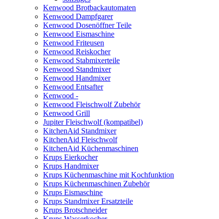
Kenwood Brotbackautomaten
Kenwood Dampfgarer
Kenwood Dosenöffner Teile
Kenwood Eismaschine
Kenwood Friteusen
Kenwood Reiskocher
Kenwood Stabmixerteile
Kenwood Standmixer
Kenwood Handmixer
Kenwood Entsafter
Kenwood -
Kenwood Fleischwolf Zubehör
Kenwood Grill
Jupiter Fleischwolf (kompatibel)
KitchenAid Standmixer
KitchenAid Fleischwolf
KitchenAid Küchenmaschinen
Krups Eierkocher
Krups Handmixer
Krups Küchenmaschine mit Kochfunktion
Krups Küchenmaschinen Zubehör
Krups Eismaschine
Krups Standmixer Ersatzteile
Krups Brotschneider
Krups Wasserkocher