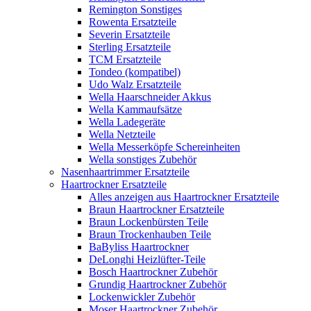
Remington Sonstiges
Rowenta Ersatzteile
Severin Ersatzteile
Sterling Ersatzteile
TCM Ersatzteile
Tondeo (kompatibel)
Udo Walz Ersatzteile
Wella Haarschneider Akkus
Wella Kammaufsätze
Wella Ladegeräte
Wella Netzteile
Wella Messerköpfe Schereinheiten
Wella sonstiges Zubehör
Nasenhaartrimmer Ersatzteile
Haartrockner Ersatzteile
Alles anzeigen aus Haartrockner Ersatzteile
Braun Haartrockner Ersatzteile
Braun Lockenbürsten Teile
Braun Trockenhauben Teile
BaByliss Haartrockner
DeLonghi Heizlüfter-Teile
Bosch Haartrockner Zubehör
Grundig Haartrockner Zubehör
Lockenwickler Zubehör
Moser Haartrockner Zubehör