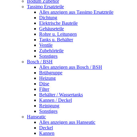
Bodum Zubehör
Tassimo Ersatzteile
Alles anzeigen aus Tassimo Ersatzteile
Dichtung
Elektrische Bauteile
Gehäuseteile
Rohre u. Leitungen
Tanks u. Behälter
Ventile
Zubehörteile
Sonstiges
Bosch / BSH
Alles anzeigen aus Bosch / BSH
Brühgruppe
Heizung
Düse
Filter
Behälter / Wassertanks
Kannen / Deckel
Reinigung
Sonstiges
Hanseatic
Alles anzeigen aus Hanseatic
Deckel
Kannen