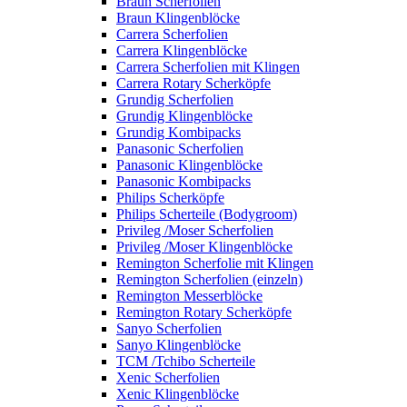
Braun Scherfolien
Braun Klingenblöcke
Carrera Scherfolien
Carrera Klingenblöcke
Carrera Scherfolien mit Klingen
Carrera Rotary Scherköpfe
Grundig Scherfolien
Grundig Klingenblöcke
Grundig Kombipacks
Panasonic Scherfolien
Panasonic Klingenblöcke
Panasonic Kombipacks
Philips Scherköpfe
Philips Scherteile (Bodygroom)
Privileg /Moser Scherfolien
Privileg /Moser Klingenblöcke
Remington Scherfolie mit Klingen
Remington Scherfolien (einzeln)
Remington Messerblöcke
Remington Rotary Scherköpfe
Sanyo Scherfolien
Sanyo Klingenblöcke
TCM /Tchibo Scherteile
Xenic Scherfolien
Xenic Klingenblöcke