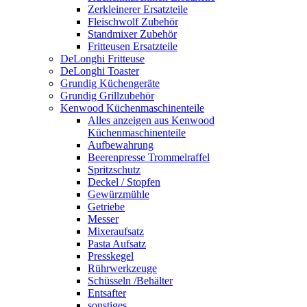
Zerkleinerer Ersatzteile
Fleischwolf Zubehör
Standmixer Zubehör
Fritteusen Ersatzteile
DeLonghi Fritteuse
DeLonghi Toaster
Grundig Küchengeräte
Grundig Grillzubehör
Kenwood Küchenmaschinenteile
Alles anzeigen aus Kenwood
Küchenmaschinenteile
Aufbewahrung
Beerenpresse Trommelraffel
Spritzschutz
Deckel / Stopfen
Gewürzmühle
Getriebe
Messer
Mixeraufsatz
Pasta Aufsatz
Presskegel
Rührwerkzeuge
Schüsseln /Behälter
Entsafter
sonstiges