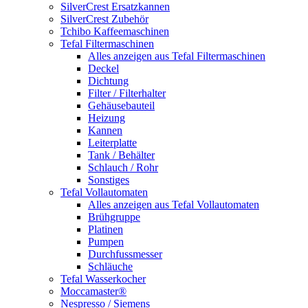
SilverCrest Ersatzkannen
SilverCrest Zubehör
Tchibo Kaffeemaschinen
Tefal Filtermaschinen
Alles anzeigen aus Tefal Filtermaschinen
Deckel
Dichtung
Filter / Filterhalter
Gehäusebauteil
Heizung
Kannen
Leiterplatte
Tank / Behälter
Schlauch / Rohr
Sonstiges
Tefal Vollautomaten
Alles anzeigen aus Tefal Vollautomaten
Brühgruppe
Platinen
Pumpen
Durchfussmesser
Schläuche
Tefal Wasserkocher
Moccamaster®
Nespresso / Siemens