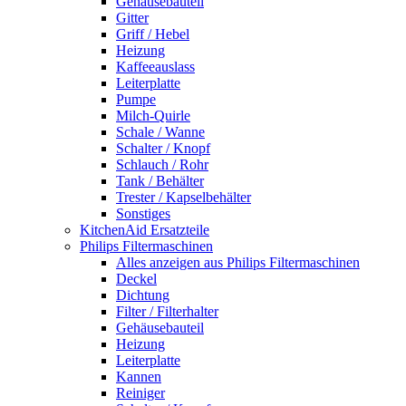
Gehäusebauteil
Gitter
Griff / Hebel
Heizung
Kaffeeauslass
Leiterplatte
Pumpe
Milch-Quirle
Schale / Wanne
Schalter / Knopf
Schlauch / Rohr
Tank / Behälter
Trester / Kapselbehälter
Sonstiges
KitchenAid Ersatzteile
Philips Filtermaschinen
Alles anzeigen aus Philips Filtermaschinen
Deckel
Dichtung
Filter / Filterhalter
Gehäusebauteil
Heizung
Leiterplatte
Kannen
Reiniger