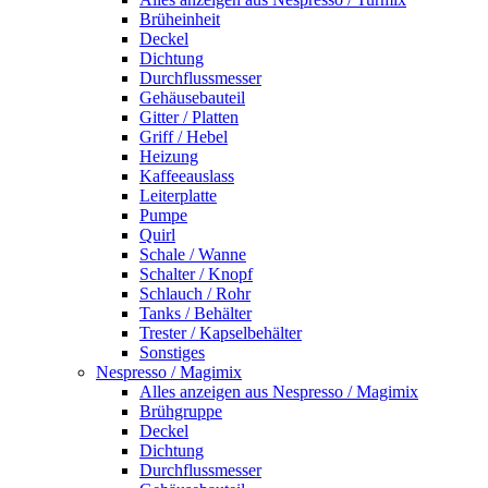
Brüheinheit
Deckel
Dichtung
Durchflussmesser
Gehäusebauteil
Gitter / Platten
Griff / Hebel
Heizung
Kaffeeauslass
Leiterplatte
Pumpe
Quirl
Schale / Wanne
Schalter / Knopf
Schlauch / Rohr
Tanks / Behälter
Trester / Kapselbehälter
Sonstiges
Nespresso / Magimix
Alles anzeigen aus Nespresso / Magimix
Brühgruppe
Deckel
Dichtung
Durchflussmesser