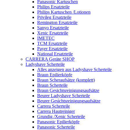
Panasonic Kartuschen
Philips Ersatzteile
Philips Kartuschen /Lotionen
Privileg Ersatzteile
Remington Ersatzteile
Sanyo Ersatzteile
Xenic Ersatzteile
IMETEC
TCM Ersatzteile
Payer Ersatzteile
National Ersatzteile
CARRERA Geräte SHOP
Ladyshave Scherteile
Alles anzeigen aus Ladyshave Scherteile
Braun Epilierköpfe
Braun Scheraufsätze (komplett)
Braun Scherteile
Braun Gesichtsreinigungsaufsätze
Beurer Ladyshave Scherteile
Beurer Gesichtsreinigungsaufsätze
Carrera Scherteile
Carrera Hautreiniger
Grundig /Xenic Scherteile
Panasonic Epilierköpfe
Panasonic Scherteile