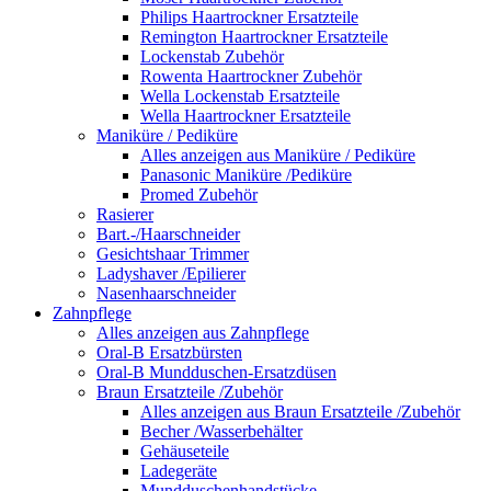
Philips Haartrockner Ersatzteile
Remington Haartrockner Ersatzteile
Lockenstab Zubehör
Rowenta Haartrockner Zubehör
Wella Lockenstab Ersatzteile
Wella Haartrockner Ersatzteile
Maniküre / Pediküre
Alles anzeigen aus Maniküre / Pediküre
Panasonic Maniküre /Pediküre
Promed Zubehör
Rasierer
Bart.-/Haarschneider
Gesichtshaar Trimmer
Ladyshaver /Epilierer
Nasenhaarschneider
Zahnpflege
Alles anzeigen aus Zahnpflege
Oral-B Ersatzbürsten
Oral-B Mundduschen-Ersatzdüsen
Braun Ersatzteile /Zubehör
Alles anzeigen aus Braun Ersatzteile /Zubehör
Becher /Wasserbehälter
Gehäuseteile
Ladegeräte
Mundduschenhandstücke