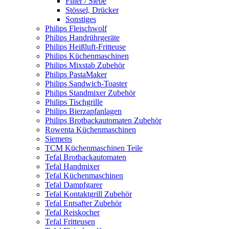
Filter / Siebe
Stössel, Drücker
Sonstiges
Philips Fleischwolf
Philips Handrührgeräte
Philips Heißluft-Fritteuse
Philips Küchenmaschinen
Philips Mixstab Zubehör
Philips PastaMaker
Philips Sandwich-Toaster
Philips Standmixer Zubehör
Philips Tischgrille
Philips Bierzapfanlagen
Philips Brotbackautomaten Zubehör
Rowenta Küchenmaschinen
Siemens
TCM Küchenmaschinen Teile
Tefal Brotbackautomaten
Tefal Handmixer
Tefal Küchenmaschinen
Tefal Dampfgarer
Tefal Kontaktgrill Zubehör
Tefal Entsafter Zubehör
Tefal Reiskocher
Tefal Fritteusen