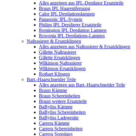
Alles anzeigen aus IPL-Depilator Ersatzteile
Braun IPL Haarentfernung
Calor IPL Depilationslampen
Panasonic IPL-System
Philips IPL Depilierer Ersatzteile
Remington IPL Depilation Lampen
Rowenta IPL Depilations-Lampen
Naßrasierer & Ersatzklingen
Alles anzeigen aus Naßrasierer & Ersatzklingen
Gillette Naßrasierer
Gillette Ersatzklingen
Wilkinson Naßrasierer
Wilkinson Ersatzklingen
Rotbart Klingen
Bart.-Haarschneider Teile
Alles anzeigen aus Bart.-Haarschneider Teile
Braun Kämme
Braun Schereinheiten
Braun weitere Ersatzteile
BaByliss Kämme
BaByliss Schereinheiten
BaByliss Ladegeräte
Carrera Kämme
Carrera Schereinheiten
Carrera Sonstiges