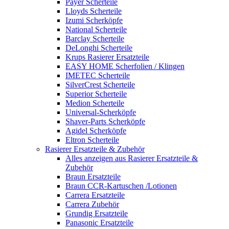
Payer Scherteile
Lloyds Scherteile
Izumi Scherköpfe
National Scherteile
Barclay Scherteile
DeLonghi Scherteile
Krups Rasierer Ersatzteile
EASY HOME Scherfolien / Klingen
IMETEC Scherteile
SilverCrest Scherteile
Superior Scherteile
Medion Scherteile
Universal-Scherköpfe
Shaver-Parts Scherköpfe
Agidel Scherköpfe
Eltron Scherteile
Rasierer Ersatzteile & Zubehör
Alles anzeigen aus Rasierer Ersatzteile &
Zubehör
Braun Ersatzteile
Braun CCR-Kartuschen /Lotionen
Carrera Ersatzteile
Carrera Zubehör
Grundig Ersatzteile
Panasonic Ersatzteile