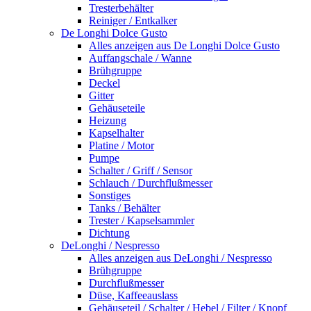
Tresterbehälter
Reiniger / Entkalker
De Longhi Dolce Gusto
Alles anzeigen aus De Longhi Dolce Gusto
Auffangschale / Wanne
Brühgruppe
Deckel
Gitter
Gehäuseteile
Heizung
Kapselhalter
Platine / Motor
Pumpe
Schalter / Griff / Sensor
Schlauch / Durchflußmesser
Sonstiges
Tanks / Behälter
Trester / Kapselsammler
Dichtung
DeLonghi / Nespresso
Alles anzeigen aus DeLonghi / Nespresso
Brühgruppe
Durchflußmesser
Düse, Kaffeeauslass
Gehäuseteil / Schalter / Hebel / Filter / Knopf