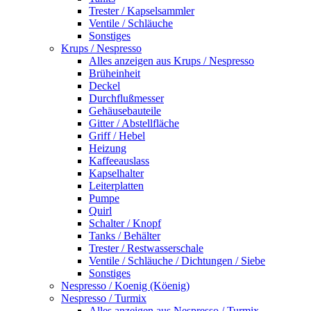
Trester / Kapselsammler
Ventile / Schläuche
Sonstiges
Krups / Nespresso
Alles anzeigen aus Krups / Nespresso
Brüheinheit
Deckel
Durchflußmesser
Gehäusebauteile
Gitter / Abstellfläche
Griff / Hebel
Heizung
Kaffeeauslass
Kapselhalter
Leiterplatten
Pumpe
Quirl
Schalter / Knopf
Tanks / Behälter
Trester / Restwasserschale
Ventile / Schläuche / Dichtungen / Siebe
Sonstiges
Nespresso / Koenig (Köenig)
Nespresso / Turmix
Alles anzeigen aus Nespresso / Turmix