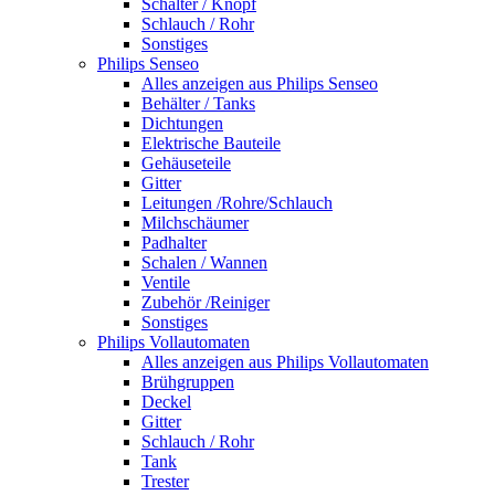
Schalter / Knopf
Schlauch / Rohr
Sonstiges
Philips Senseo
Alles anzeigen aus Philips Senseo
Behälter / Tanks
Dichtungen
Elektrische Bauteile
Gehäuseteile
Gitter
Leitungen /Rohre/Schlauch
Milchschäumer
Padhalter
Schalen / Wannen
Ventile
Zubehör /Reiniger
Sonstiges
Philips Vollautomaten
Alles anzeigen aus Philips Vollautomaten
Brühgruppen
Deckel
Gitter
Schlauch / Rohr
Tank
Trester