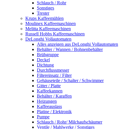
Schlauch / Rohr
Sonstiges
Trester
Krups Kaffeemühlen
Moulinex Kaffeemaschinen
Melitta Kaffeemaschinen
Russell Hobbs Kaffeemaschinen
DeLonghi Vollautomaten
Alles anzeigen aus DeLonghi Vollautomaten
Behälter / Wannen / Bohnenbehälter
Brühgruppe
Deckel
Dichtung
Durchflussmesser
Filtereinsatz / Filter
Gehäuseteile / Schalter / Schwimmer
Gitter / Platte
Kaffeekannen
Behälter / Karaffen
Heizungen
Kaffeeauslass
Platine / Elektronik
Pumpe
Schlauch / Rohr/ Milchaufschäumer
Ventile / Mahlwerke / Sonstiges