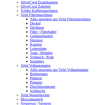
SilverCrest Ersatzkannen
SilverCrest Zubehör
Tchibo Kaffeemaschinen
Tefal Filtermaschinen
Alles anzeigen aus Tefal Filtermaschinen
Deckel
Dichtung
Filter / Filterhalter
Gehäusebauteil
Heizung
Kannen
Leiterplatte
Tank / Behälter
Schlauch / Rohr
Sonstiges
Tefal Vollautomaten
Alles anzeigen aus Tefal Vollautomaten
Brühgruppe
Platinen
Pumpen
Durchfussmesser
Schläuche
Tefal Wasserkocher
Moccamaster®
Nespresso / Siemens