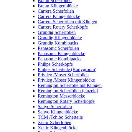
Braun Scherfolien
Braun Klingenblöcke
Carrera Scherfolien
Carrera Klingenblöcke
Carrera Scherfolien mit Klingen
Carrera Rotary Scherköpfe
Grundig Scherfolien
Grundig Klingenblöcke
Grundig Kombipacks
Panasonic Scherfolien
Panasonic Klingenblöcke
Panasonic Kombipacks
Philips Scherköpfe
Philips Scherteile (Bodygroom)
Privileg /Moser Scherfolien
Privileg /Moser Klingenblöcke
Remington Scherfolie mit Klingen
Remington Scherfolien (einzeln)
Remington Messerblöcke
Remington Rotary Scherköpfe
Sanyo Scherfolien
Sanyo Klingenblöcke
TCM /Tchibo Scherteile
Xenic Scherfolien
Xenic Klingenblöcke