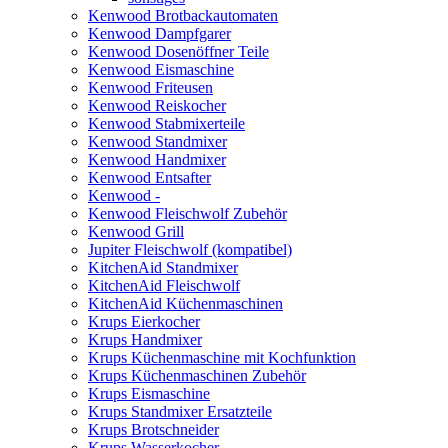
Kenwood Brotbackautomaten
Kenwood Dampfgarer
Kenwood Dosenöffner Teile
Kenwood Eismaschine
Kenwood Friteusen
Kenwood Reiskocher
Kenwood Stabmixerteile
Kenwood Standmixer
Kenwood Handmixer
Kenwood Entsafter
Kenwood -
Kenwood Fleischwolf Zubehör
Kenwood Grill
Jupiter Fleischwolf (kompatibel)
KitchenAid Standmixer
KitchenAid Fleischwolf
KitchenAid Küchenmaschinen
Krups Eierkocher
Krups Handmixer
Krups Küchenmaschine mit Kochfunktion
Krups Küchenmaschinen Zubehör
Krups Eismaschine
Krups Standmixer Ersatzteile
Krups Brotschneider
Krups Wasserkocher