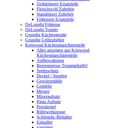
Zerkleinerer Ersatzteile
Fleischwolf Zubehör
Standmixer Zubehör
Fritteusen Ersatzteile
DeLonghi Fritteuse
DeLonghi Toaster
Grundig Küchengeräte
Grundig Grillzubehör
Kenwood Küchenmaschinenteile
Alles anzeigen aus Kenwood
Küchenmaschinenteile
Aufbewahrung
Beerenpresse Trommelraffel
Spritzschutz
Deckel / Stopfen
Gewürzmühle
Getriebe
Messer
Mixeraufsatz
Pasta Aufsatz
Presskegel
Rührwerkzeuge
Schüsseln /Behälter
Entsafter
sonstiges