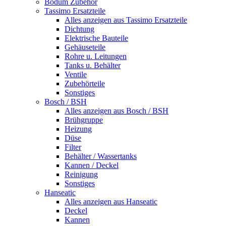
Bodum Zubehör
Tassimo Ersatzteile
Alles anzeigen aus Tassimo Ersatzteile
Dichtung
Elektrische Bauteile
Gehäuseteile
Rohre u. Leitungen
Tanks u. Behälter
Ventile
Zubehörteile
Sonstiges
Bosch / BSH
Alles anzeigen aus Bosch / BSH
Brühgruppe
Heizung
Düse
Filter
Behälter / Wassertanks
Kannen / Deckel
Reinigung
Sonstiges
Hanseatic
Alles anzeigen aus Hanseatic
Deckel
Kannen