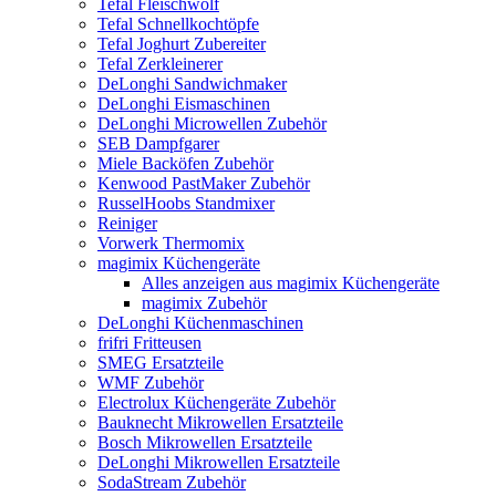
Tefal Fleischwolf
Tefal Schnellkochtöpfe
Tefal Joghurt Zubereiter
Tefal Zerkleinerer
DeLonghi Sandwichmaker
DeLonghi Eismaschinen
DeLonghi Microwellen Zubehör
SEB Dampfgarer
Miele Backöfen Zubehör
Kenwood PastMaker Zubehör
RusselHoobs Standmixer
Reiniger
Vorwerk Thermomix
magimix Küchengeräte
Alles anzeigen aus magimix Küchengeräte
magimix Zubehör
DeLonghi Küchenmaschinen
frifri Fritteusen
SMEG Ersatzteile
WMF Zubehör
Electrolux Küchengeräte Zubehör
Bauknecht Mikrowellen Ersatzteile
Bosch Mikrowellen Ersatzteile
DeLonghi Mikrowellen Ersatzteile
SodaStream Zubehör