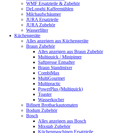
WMF Ersatzteile & Zubehör
DeLonghi Kaffeemühlen
Milchaufschäumer
JURA Ersatzteile
JURA Zubehör
Wasserfilter
Küchengeräte
Alles anzeigen aus Küchengeräte
Braun Zubehör
Alles anzeigen aus Braun Zubehör
Multiquick / Minipimer
Saftpresse Entsafter
Braun Standmixer
CombiMax
MultiGourmet
Multipractic
PowerPlus (Multiquick)
Toaster
Wasserkocher
Bifinett Brotbackautomaten
Bodum Zubehör
Bosch
Alles anzeigen aus Bosch
Mixstab Zubehör
Küchenmaschinen Ersatzteile