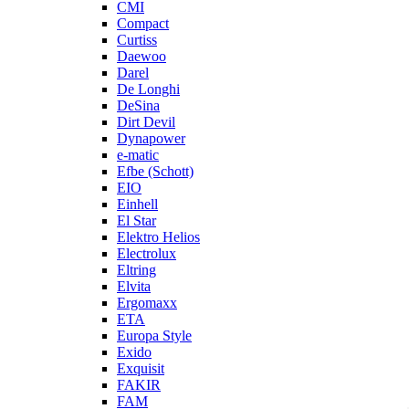
CMI
Compact
Curtiss
Daewoo
Darel
De Longhi
DeSina
Dirt Devil
Dynapower
e-matic
Efbe (Schott)
EIO
Einhell
El Star
Elektro Helios
Electrolux
Eltring
Elvita
Ergomaxx
ETA
Europa Style
Exido
Exquisit
FAKIR
FAM