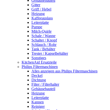
Gehäusebauteil
Gitter
Griff / Hebel
Heizung
Kaffeeauslass
Leiterplatte
Pumpe
Milch-Quirle
Schale / Wanne
Schalter / Knopf
Schlauch / Rohr
Tank / Behälter
Trester / Kapselbehälter
Sonstiges
KitchenAid Ersatzteile
Philips Filtermaschinen
Alles anzeigen aus Philips Filtermaschinen
Deckel
Dichtung
Filter / Filterhalter
Gehäusebauteil
Heizung
Leiterplatte
Kannen
Reiniger