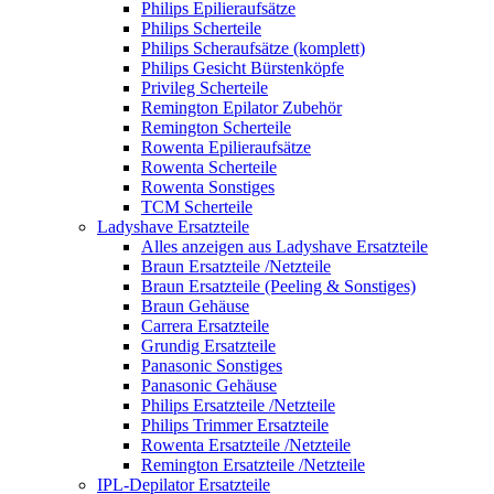
Philips Epilieraufsätze
Philips Scherteile
Philips Scheraufsätze (komplett)
Philips Gesicht Bürstenköpfe
Privileg Scherteile
Remington Epilator Zubehör
Remington Scherteile
Rowenta Epilieraufsätze
Rowenta Scherteile
Rowenta Sonstiges
TCM Scherteile
Ladyshave Ersatzteile
Alles anzeigen aus Ladyshave Ersatzteile
Braun Ersatzteile /Netzteile
Braun Ersatzteile (Peeling & Sonstiges)
Braun Gehäuse
Carrera Ersatzteile
Grundig Ersatzteile
Panasonic Sonstiges
Panasonic Gehäuse
Philips Ersatzteile /Netzteile
Philips Trimmer Ersatzteile
Rowenta Ersatzteile /Netzteile
Remington Ersatzteile /Netzteile
IPL-Depilator Ersatzteile