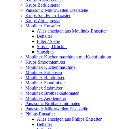
Krups Zerkleinerer
Panasonic Mikrowellen Ersatzteile
Krups Sandwich-Toaster
Krups Zitruspresse
Moulinex Entsafter
Alles anzeigen aus Moulinex Entsafter
Behälter
Filter / Siebe
Stössel, Drücker
Sonstiges
Moulinex Küchenmaschinen mit Kochfunktion
Krups Smoothiemixer
Moulinex Küchenmaschine
Moulinex Fritteusen
Moulinex Handmixer
Moulinex Standmixer
Moulinex Stabmixer
Moulinex Brotbackautomaten
Moulinex Zerkleinerer
Panasonic Brotbackautomaten
Panasonic Mikrowellen Ersatzteile
Philips Entsafter
Alles anzeigen aus Philips Entsafter
Behälter