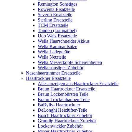
Remington Sonstiges
Rowenta Ersatzteile
Severin Ersatzteile
Sterling Ersatzteile
TCM Ersatzteile
Tondeo (kompatibel)
Udo Walz Ersatzteile
Wella Haarschneider Akkus
Wella Kammaufsätze
Wella Ladegeräte
Wella Netzteile
Wella Messerköpfe Schereinheiten
Wella sonstiges Zubehör
Nasenhaartrimmer Ersatzteile
Haartrockner Ersatzteile
Alles anzeigen aus Haartrockner Ersatzteile
Braun Haartrockner Ersatzteile
Braun Lockenbürsten Teile
Braun Trockenhauben Teile
BaByliss Haartrockner
DeLonghi Heizlüfter-Teile
Bosch Haartrockner Zubehör
Grundig Haartrockner Zubehör
Lockenwickler Zubehör
Moser Haartrockner Zubehör