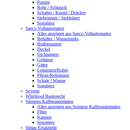
Pumpe
Rohr / Schlauch
Schalter / Knopf / Drücker
Siebeinsatz / Siebträger
Sonstiges
Saeco Vollautomaten
Alles anzeigen aus Saeco Vollautomaten
Behälter / Wassertanks
Brühgruppen
Deckel
Dichtungen
Gehäuse
Gitter
Leitungen/Rohre
Pflege/Reinigung
Schale / Wanne
Sonstiges
Severin
Whirlpool Bauknecht
Siemens Kaffeeautomaten
Alles anzeigen aus Siemens Kaffeeautomaten
Filter
Kannen
Sonstiges
Simac Ersatzteile