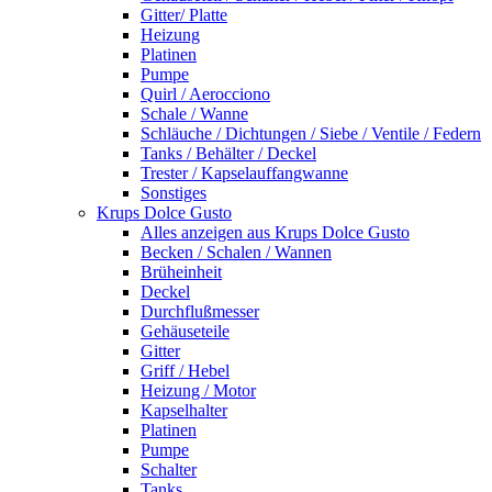
Gitter/ Platte
Heizung
Platinen
Pumpe
Quirl / Aerocciono
Schale / Wanne
Schläuche / Dichtungen / Siebe / Ventile / Federn
Tanks / Behälter / Deckel
Trester / Kapselauffangwanne
Sonstiges
Krups Dolce Gusto
Alles anzeigen aus Krups Dolce Gusto
Becken / Schalen / Wannen
Brüheinheit
Deckel
Durchflußmesser
Gehäuseteile
Gitter
Griff / Hebel
Heizung / Motor
Kapselhalter
Platinen
Pumpe
Schalter
Tanks