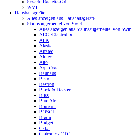
Severin Raclette-Gril
WMF
Haushaltsgeräte
Alles anzeigen aus Haushaltsgeräte
Staubsaugerbeutel von Swirl
Alles anzeigen aus Staubsaugerbeutel von Swirl
AEG /Elektrolux
AFK
Alaska
Alfatec
Alutec
Alto
Aqua Vac
Bauhaus
Beam
Bestron
Black & Decker
Bliss
Blue Air
Bomann
BOSCH
Braun
Budget
Calor
Clatronic / CTC