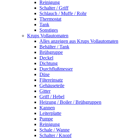
Reinigung
Schalter / Griff
Schlauch / Muffe / Rohr
Thermostat
Tank
Sonstiges
Krups Vollautomaten
Alles anzeigen aus Krups Vollautomaten
Behälter / Tank
Brühgruppe
Deckel
Dichtung
Durchflußmesser
Düse
Filtereinsatz
Gehäuseteile
Gitter
Griff / Hebel
Heizung / Boiler / Brühgruppen
Kannen
Leiterplatte
Pumpe
Reinigung
Schale / Wanne
Schalter / Knopf