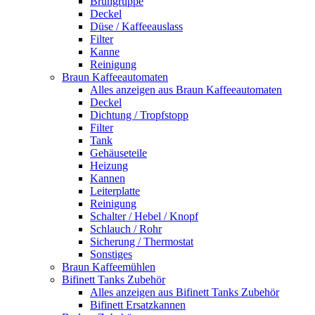
Brühgruppe
Deckel
Düse / Kaffeeauslass
Filter
Kanne
Reinigung
Braun Kaffeeautomaten
Alles anzeigen aus Braun Kaffeeautomaten
Deckel
Dichtung / Tropfstopp
Filter
Tank
Gehäuseteile
Heizung
Kannen
Leiterplatte
Reinigung
Schalter / Hebel / Knopf
Schlauch / Rohr
Sicherung / Thermostat
Sonstiges
Braun Kaffeemühlen
Bifinett Tanks Zubehör
Alles anzeigen aus Bifinett Tanks Zubehör
Bifinett Ersatzkannen