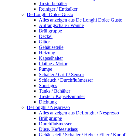
Tresterbehälter
Reiniger / Entkalker
De Longhi Dolce Gusto
Alles anzeigen aus De Longhi Dolce Gusto
Auffangschale / Wanne
Brühgruppe
Deckel
Gitter
Gehäuseteile
Heizung
Kapselhalter
Platine / Motor
Pumpe
Schalter / Griff / Sensor
Schlauch / Durchflußmesser
Sonstiges
Tanks / Behälter
Trester / Kapselsammler
Dichtung
DeLonghi / Nespresso
Alles anzeigen aus DeLonghi / Nespresso
Brühgruppe
Durchflußmesser
Düse, Kaffeeauslass
Gehäuseteil / Schalter / Hebel / Filter / Knopf