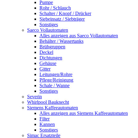
Pumpe
Rohr / Schlauch
Schalter / Knopf / Drücker
Siebeinsatz / Siebträger
Sonstiges
Saeco Vollautomaten
Alles anzeigen aus Saeco Vollautomaten
Behälter / Wassertanks
Brühgruppen
Deckel
Dichtungen
Gehäuse
Gitter
Leitungen/Rohre
Pflege/Reinigung
Schale / Wanne
Sonstiges
Severin
Whirlpool Bauknecht
Siemens Kaffeeautomaten
Alles anzeigen aus Siemens Kaffeeautomaten
Filter
Kannen
Sonstiges
Simac Ersatzteile