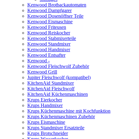
Kenwood Brotbackautomaten
Kenwood Dampfgarer
Kenwood Dosenöffner Teile
Kenwood Eismaschine
Kenwood Friteusen
Kenwood Reiskocher
Kenwood Stabmixerteile
Kenwood Standmixer
Kenwood Handmixer
Kenwood Entsafter
Kenwood -
Kenwood Fleischwolf Zubehör
Kenwood Grill
Jupiter Fleischwolf (kompatibel)
KitchenAid Standmixer
KitchenAid Fleischwolf
KitchenAid Küchenmaschinen
Krups Eierkocher
Krups Handmixer
Krups Küchenmaschine mit Kochfunktion
Krups Küchenmaschinen Zubehör
Krups Eismaschine
Krups Standmixer Ersatzteile
Krups Brotschneider
Krups Wasserkocher