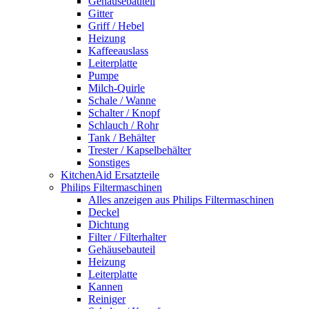
Gehäusebauteil
Gitter
Griff / Hebel
Heizung
Kaffeeauslass
Leiterplatte
Pumpe
Milch-Quirle
Schale / Wanne
Schalter / Knopf
Schlauch / Rohr
Tank / Behälter
Trester / Kapselbehälter
Sonstiges
KitchenAid Ersatzteile
Philips Filtermaschinen
Alles anzeigen aus Philips Filtermaschinen
Deckel
Dichtung
Filter / Filterhalter
Gehäusebauteil
Heizung
Leiterplatte
Kannen
Reiniger