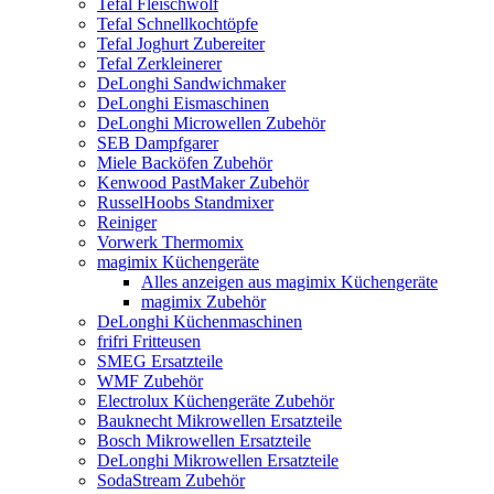
Tefal Fleischwolf
Tefal Schnellkochtöpfe
Tefal Joghurt Zubereiter
Tefal Zerkleinerer
DeLonghi Sandwichmaker
DeLonghi Eismaschinen
DeLonghi Microwellen Zubehör
SEB Dampfgarer
Miele Backöfen Zubehör
Kenwood PastMaker Zubehör
RusselHoobs Standmixer
Reiniger
Vorwerk Thermomix
magimix Küchengeräte
Alles anzeigen aus magimix Küchengeräte
magimix Zubehör
DeLonghi Küchenmaschinen
frifri Fritteusen
SMEG Ersatzteile
WMF Zubehör
Electrolux Küchengeräte Zubehör
Bauknecht Mikrowellen Ersatzteile
Bosch Mikrowellen Ersatzteile
DeLonghi Mikrowellen Ersatzteile
SodaStream Zubehör