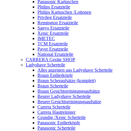
Panasonic Kartuschen
Philips Ersatzteile
Philips Kartuschen /Lotionen
Privileg Ersatzteile
Remington Ersatzteile
Sanyo Ersatzteile
Xenic Ersatzteile
IMETEC
TCM Ersatzteile
Payer Ersatzteile
National Ersatzteile
CARRERA Geräte SHOP
Ladyshave Scherteile
Alles anzeigen aus Ladyshave Scherteile
Braun Epilierköpfe
Braun Scheraufsätze (komplett)
Braun Scherteile
Braun Gesichtsreinigungsaufsätze
Beurer Ladyshave Scherteile
Beurer Gesichtsreinigungsaufsätze
Carrera Scherteile
Carrera Hautreiniger
Grundig /Xenic Scherteile
Panasonic Epilierköpfe
Panasonic Scherteile