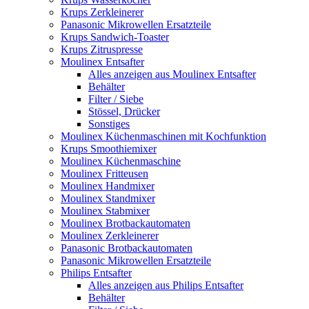
Krups Zerkleinerer
Panasonic Mikrowellen Ersatzteile
Krups Sandwich-Toaster
Krups Zitruspresse
Moulinex Entsafter
Alles anzeigen aus Moulinex Entsafter
Behälter
Filter / Siebe
Stössel, Drücker
Sonstiges
Moulinex Küchenmaschinen mit Kochfunktion
Krups Smoothiemixer
Moulinex Küchenmaschine
Moulinex Fritteusen
Moulinex Handmixer
Moulinex Standmixer
Moulinex Stabmixer
Moulinex Brotbackautomaten
Moulinex Zerkleinerer
Panasonic Brotbackautomaten
Panasonic Mikrowellen Ersatzteile
Philips Entsafter
Alles anzeigen aus Philips Entsafter
Behälter