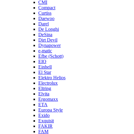
CMI
Compact
Curtiss
Daewoo
Darel
De Longhi
DeSina
Dirt Devil
Dynapower
e-matic
Efbe (Schott)
EIO
Einhell
El Star
Elektro Helios
Electrolux
Eltring
Elvita
Ergomaxx
ETA
Europa Style
Exido
Exquisit
FAKIR
FAM