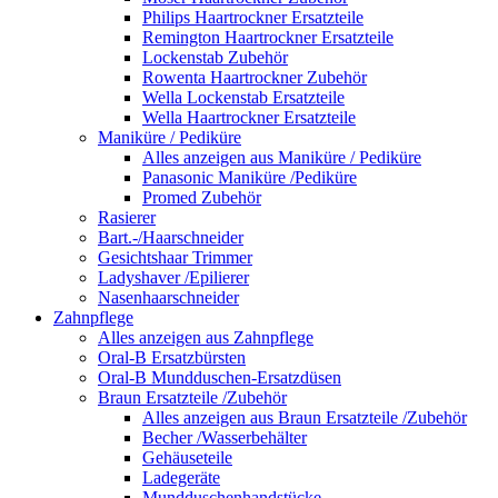
Philips Haartrockner Ersatzteile
Remington Haartrockner Ersatzteile
Lockenstab Zubehör
Rowenta Haartrockner Zubehör
Wella Lockenstab Ersatzteile
Wella Haartrockner Ersatzteile
Maniküre / Pediküre
Alles anzeigen aus Maniküre / Pediküre
Panasonic Maniküre /Pediküre
Promed Zubehör
Rasierer
Bart.-/Haarschneider
Gesichtshaar Trimmer
Ladyshaver /Epilierer
Nasenhaarschneider
Zahnpflege
Alles anzeigen aus Zahnpflege
Oral-B Ersatzbürsten
Oral-B Mundduschen-Ersatzdüsen
Braun Ersatzteile /Zubehör
Alles anzeigen aus Braun Ersatzteile /Zubehör
Becher /Wasserbehälter
Gehäuseteile
Ladegeräte
Mundduschenhandstücke