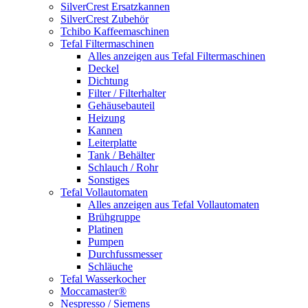
SilverCrest Ersatzkannen
SilverCrest Zubehör
Tchibo Kaffeemaschinen
Tefal Filtermaschinen
Alles anzeigen aus Tefal Filtermaschinen
Deckel
Dichtung
Filter / Filterhalter
Gehäusebauteil
Heizung
Kannen
Leiterplatte
Tank / Behälter
Schlauch / Rohr
Sonstiges
Tefal Vollautomaten
Alles anzeigen aus Tefal Vollautomaten
Brühgruppe
Platinen
Pumpen
Durchfussmesser
Schläuche
Tefal Wasserkocher
Moccamaster®
Nespresso / Siemens