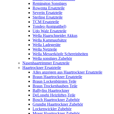
Remington Sonstiges
Rowenta Ersatzteile
Severin Ersatzteile
Sterling Ersatzteile
TCM Ersatzteile
Tondeo (kompatibel)
Udo Walz Ersatzteile
Wella Haarschneider Akkus
Wella Kammaufsätze
Wella Ladegeräte
Wella Netzteile
Wella Messerköpfe Schereinheiten
Wella sonstiges Zubehör
Nasenhaartrimmer Ersatzteile
Haartrockner Ersatzteile
Alles anzeigen aus Haartrockner Ersatzteile
Braun Haartrockner Ersatzteile
Braun Lockenbürsten Teile
Braun Trockenhauben Teile
BaByliss Haartrockner
DeLonghi Heizlüfter-Teile
Bosch Haartrockner Zubehör
Grundig Haartrockner Zubehör
Lockenwickler Zubehör
Moser Haartrockner Zubehör