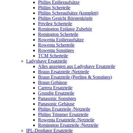
Philips Epilieraufsätze
Philips Scherteile
Philips Scheraufsätze (komplett)
Philips Gesicht Bürstenköpfe
Privileg Scherteile
Remington Epilator Zubehör
Remington Scherteile
Rowenta Epilieraufsätze
Rowenta Scherteile
Rowenta Sonstiges
TCM Scherteile
Ladyshave Ersatzteile
Alles anzeigen aus Ladyshave Ersatzteile
Braun Ersatzteile /Netzteile
Braun Ersatzteile (Peeling & Sonstiges)
Braun Gehäuse
Carrera Ersatzteile
Grundig Ersatzteile
Panasonic Sonstiges
Panasonic Gehäuse
Philips Ersatzteile /Netzteile
Philips Trimmer Ersatzteile
Rowenta Ersatzteile /Netzteile
Remington Ersatzteile /Netzteile
IPL-Depilator Ersatzteile