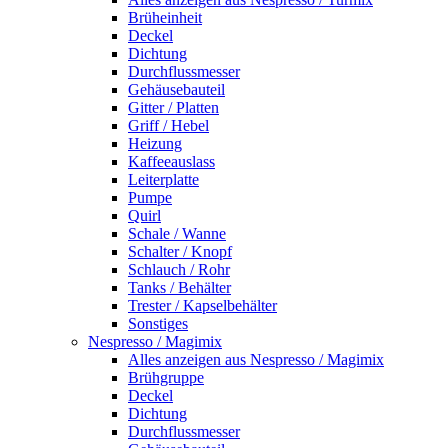
Brüheinheit
Deckel
Dichtung
Durchflussmesser
Gehäusebauteil
Gitter / Platten
Griff / Hebel
Heizung
Kaffeeauslass
Leiterplatte
Pumpe
Quirl
Schale / Wanne
Schalter / Knopf
Schlauch / Rohr
Tanks / Behälter
Trester / Kapselbehälter
Sonstiges
Nespresso / Magimix
Alles anzeigen aus Nespresso / Magimix
Brühgruppe
Deckel
Dichtung
Durchflussmesser