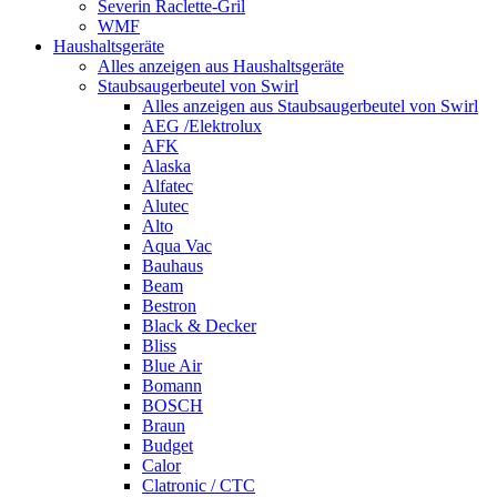
Severin Raclette-Gril
WMF
Haushaltsgeräte
Alles anzeigen aus Haushaltsgeräte
Staubsaugerbeutel von Swirl
Alles anzeigen aus Staubsaugerbeutel von Swirl
AEG /Elektrolux
AFK
Alaska
Alfatec
Alutec
Alto
Aqua Vac
Bauhaus
Beam
Bestron
Black & Decker
Bliss
Blue Air
Bomann
BOSCH
Braun
Budget
Calor
Clatronic / CTC