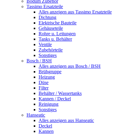
Bodum Zubehör
Tassimo Ersatzteile
Alles anzeigen aus Tassimo Ersatzteile
Dichtung
Elektrische Bauteile
Gehäuseteile
Rohre u. Leitungen
Tanks u. Behälter
Ventile
Zubehörteile
Sonstiges
Bosch / BSH
Alles anzeigen aus Bosch / BSH
Brühgruppe
Heizung
Düse
Filter
Behälter / Wassertanks
Kannen / Deckel
Reinigung
Sonstiges
Hanseatic
Alles anzeigen aus Hanseatic
Deckel
Kannen