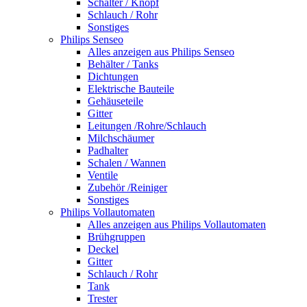
Schalter / Knopf
Schlauch / Rohr
Sonstiges
Philips Senseo
Alles anzeigen aus Philips Senseo
Behälter / Tanks
Dichtungen
Elektrische Bauteile
Gehäuseteile
Gitter
Leitungen /Rohre/Schlauch
Milchschäumer
Padhalter
Schalen / Wannen
Ventile
Zubehör /Reiniger
Sonstiges
Philips Vollautomaten
Alles anzeigen aus Philips Vollautomaten
Brühgruppen
Deckel
Gitter
Schlauch / Rohr
Tank
Trester