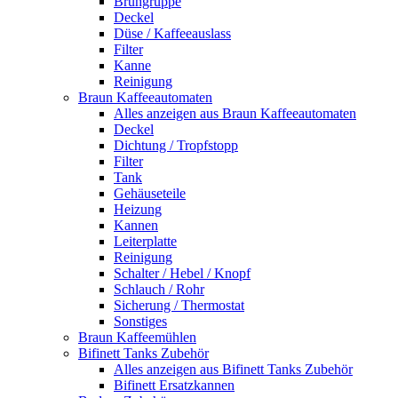
Brühgruppe
Deckel
Düse / Kaffeeauslass
Filter
Kanne
Reinigung
Braun Kaffeeautomaten
Alles anzeigen aus Braun Kaffeeautomaten
Deckel
Dichtung / Tropfstopp
Filter
Tank
Gehäuseteile
Heizung
Kannen
Leiterplatte
Reinigung
Schalter / Hebel / Knopf
Schlauch / Rohr
Sicherung / Thermostat
Sonstiges
Braun Kaffeemühlen
Bifinett Tanks Zubehör
Alles anzeigen aus Bifinett Tanks Zubehör
Bifinett Ersatzkannen