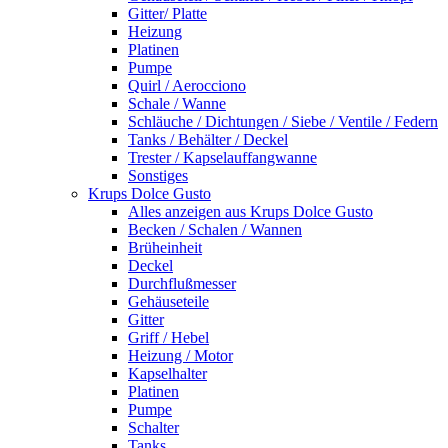
Gitter/ Platte
Heizung
Platinen
Pumpe
Quirl / Aerocciono
Schale / Wanne
Schläuche / Dichtungen / Siebe / Ventile / Federn
Tanks / Behälter / Deckel
Trester / Kapselauffangwanne
Sonstiges
Krups Dolce Gusto
Alles anzeigen aus Krups Dolce Gusto
Becken / Schalen / Wannen
Brüheinheit
Deckel
Durchflußmesser
Gehäuseteile
Gitter
Griff / Hebel
Heizung / Motor
Kapselhalter
Platinen
Pumpe
Schalter
Tanks