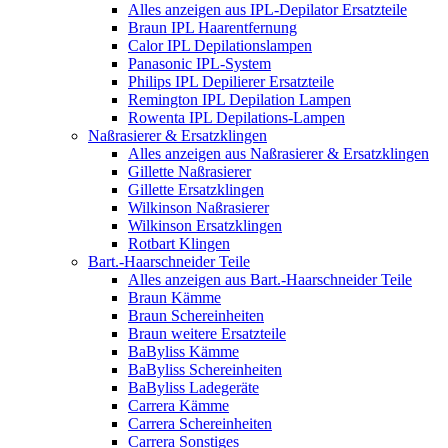
Alles anzeigen aus IPL-Depilator Ersatzteile
Braun IPL Haarentfernung
Calor IPL Depilationslampen
Panasonic IPL-System
Philips IPL Depilierer Ersatzteile
Remington IPL Depilation Lampen
Rowenta IPL Depilations-Lampen
Naßrasierer & Ersatzklingen
Alles anzeigen aus Naßrasierer & Ersatzklingen
Gillette Naßrasierer
Gillette Ersatzklingen
Wilkinson Naßrasierer
Wilkinson Ersatzklingen
Rotbart Klingen
Bart.-Haarschneider Teile
Alles anzeigen aus Bart.-Haarschneider Teile
Braun Kämme
Braun Schereinheiten
Braun weitere Ersatzteile
BaByliss Kämme
BaByliss Schereinheiten
BaByliss Ladegeräte
Carrera Kämme
Carrera Schereinheiten
Carrera Sonstiges