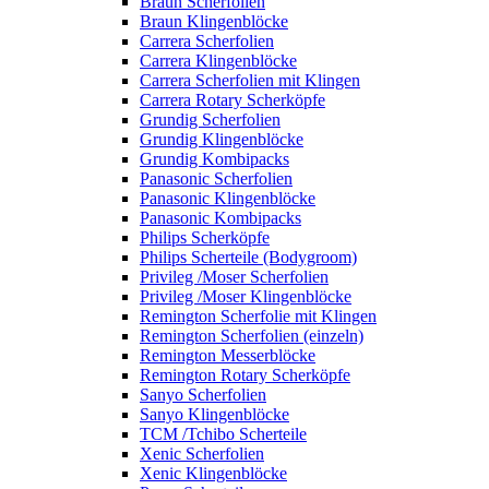
Braun Scherfolien
Braun Klingenblöcke
Carrera Scherfolien
Carrera Klingenblöcke
Carrera Scherfolien mit Klingen
Carrera Rotary Scherköpfe
Grundig Scherfolien
Grundig Klingenblöcke
Grundig Kombipacks
Panasonic Scherfolien
Panasonic Klingenblöcke
Panasonic Kombipacks
Philips Scherköpfe
Philips Scherteile (Bodygroom)
Privileg /Moser Scherfolien
Privileg /Moser Klingenblöcke
Remington Scherfolie mit Klingen
Remington Scherfolien (einzeln)
Remington Messerblöcke
Remington Rotary Scherköpfe
Sanyo Scherfolien
Sanyo Klingenblöcke
TCM /Tchibo Scherteile
Xenic Scherfolien
Xenic Klingenblöcke