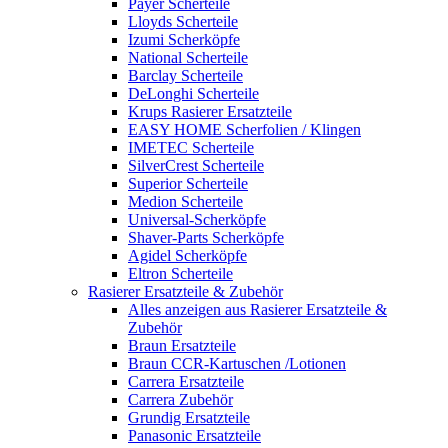
Payer Scherteile
Lloyds Scherteile
Izumi Scherköpfe
National Scherteile
Barclay Scherteile
DeLonghi Scherteile
Krups Rasierer Ersatzteile
EASY HOME Scherfolien / Klingen
IMETEC Scherteile
SilverCrest Scherteile
Superior Scherteile
Medion Scherteile
Universal-Scherköpfe
Shaver-Parts Scherköpfe
Agidel Scherköpfe
Eltron Scherteile
Rasierer Ersatzteile & Zubehör
Alles anzeigen aus Rasierer Ersatzteile &
Zubehör
Braun Ersatzteile
Braun CCR-Kartuschen /Lotionen
Carrera Ersatzteile
Carrera Zubehör
Grundig Ersatzteile
Panasonic Ersatzteile