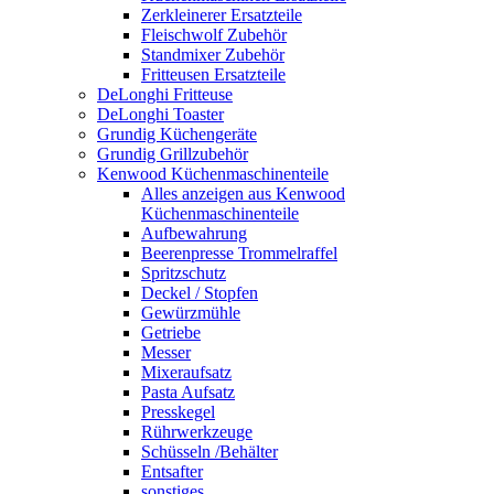
Zerkleinerer Ersatzteile
Fleischwolf Zubehör
Standmixer Zubehör
Fritteusen Ersatzteile
DeLonghi Fritteuse
DeLonghi Toaster
Grundig Küchengeräte
Grundig Grillzubehör
Kenwood Küchenmaschinenteile
Alles anzeigen aus Kenwood
Küchenmaschinenteile
Aufbewahrung
Beerenpresse Trommelraffel
Spritzschutz
Deckel / Stopfen
Gewürzmühle
Getriebe
Messer
Mixeraufsatz
Pasta Aufsatz
Presskegel
Rührwerkzeuge
Schüsseln /Behälter
Entsafter
sonstiges