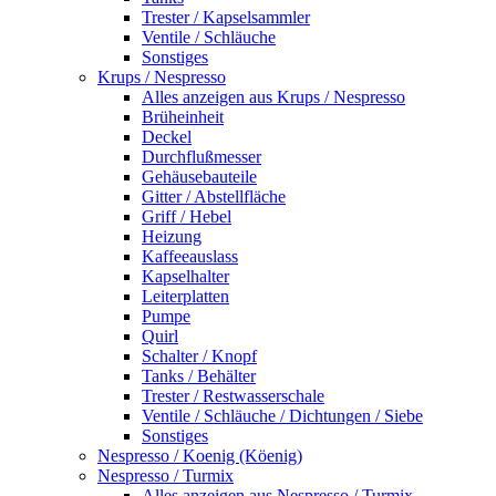
Trester / Kapselsammler
Ventile / Schläuche
Sonstiges
Krups / Nespresso
Alles anzeigen aus Krups / Nespresso
Brüheinheit
Deckel
Durchflußmesser
Gehäusebauteile
Gitter / Abstellfläche
Griff / Hebel
Heizung
Kaffeeauslass
Kapselhalter
Leiterplatten
Pumpe
Quirl
Schalter / Knopf
Tanks / Behälter
Trester / Restwasserschale
Ventile / Schläuche / Dichtungen / Siebe
Sonstiges
Nespresso / Koenig (Köenig)
Nespresso / Turmix
Alles anzeigen aus Nespresso / Turmix