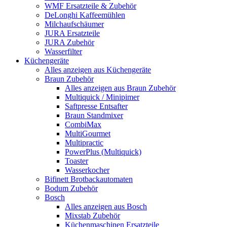
WMF Ersatzteile & Zubehör
DeLonghi Kaffeemühlen
Milchaufschäumer
JURA Ersatzteile
JURA Zubehör
Wasserfilter
Küchengeräte
Alles anzeigen aus Küchengeräte
Braun Zubehör
Alles anzeigen aus Braun Zubehör
Multiquick / Minipimer
Saftpresse Entsafter
Braun Standmixer
CombiMax
MultiGourmet
Multipractic
PowerPlus (Multiquick)
Toaster
Wasserkocher
Bifinett Brotbackautomaten
Bodum Zubehör
Bosch
Alles anzeigen aus Bosch
Mixstab Zubehör
Küchenmaschinen Ersatzteile