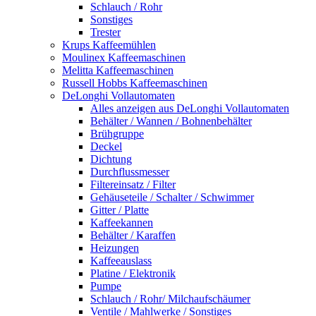
Schlauch / Rohr
Sonstiges
Trester
Krups Kaffeemühlen
Moulinex Kaffeemaschinen
Melitta Kaffeemaschinen
Russell Hobbs Kaffeemaschinen
DeLonghi Vollautomaten
Alles anzeigen aus DeLonghi Vollautomaten
Behälter / Wannen / Bohnenbehälter
Brühgruppe
Deckel
Dichtung
Durchflussmesser
Filtereinsatz / Filter
Gehäuseteile / Schalter / Schwimmer
Gitter / Platte
Kaffeekannen
Behälter / Karaffen
Heizungen
Kaffeeauslass
Platine / Elektronik
Pumpe
Schlauch / Rohr/ Milchaufschäumer
Ventile / Mahlwerke / Sonstiges