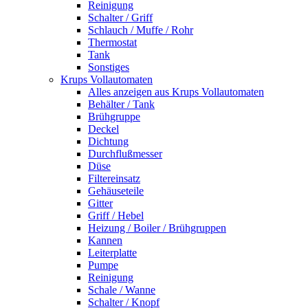
Reinigung
Schalter / Griff
Schlauch / Muffe / Rohr
Thermostat
Tank
Sonstiges
Krups Vollautomaten
Alles anzeigen aus Krups Vollautomaten
Behälter / Tank
Brühgruppe
Deckel
Dichtung
Durchflußmesser
Düse
Filtereinsatz
Gehäuseteile
Gitter
Griff / Hebel
Heizung / Boiler / Brühgruppen
Kannen
Leiterplatte
Pumpe
Reinigung
Schale / Wanne
Schalter / Knopf