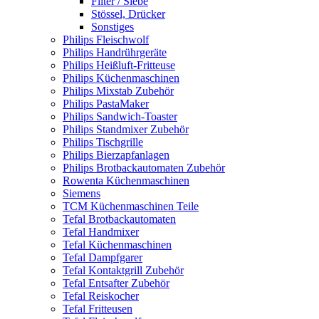
Filter / Siebe
Stössel, Drücker
Sonstiges
Philips Fleischwolf
Philips Handrührgeräte
Philips Heißluft-Fritteuse
Philips Küchenmaschinen
Philips Mixstab Zubehör
Philips PastaMaker
Philips Sandwich-Toaster
Philips Standmixer Zubehör
Philips Tischgrille
Philips Bierzapfanlagen
Philips Brotbackautomaten Zubehör
Rowenta Küchenmaschinen
Siemens
TCM Küchenmaschinen Teile
Tefal Brotbackautomaten
Tefal Handmixer
Tefal Küchenmaschinen
Tefal Dampfgarer
Tefal Kontaktgrill Zubehör
Tefal Entsafter Zubehör
Tefal Reiskocher
Tefal Fritteusen