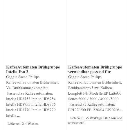
KaffeeAutomaten Brühgruppe
KaffeeAutomaten Brühgruppe
Intelia Evo 2
verwendbar passend für
EP2020-EP5447
Gaggia Saeco Philips
Gaggia Saeco Philips
Kaffeevollautomaten Brüheinheit
Kaffeevollautomaten Brüheinheit,
V4, Brühkammer komplett
Brühkammer v5 mit Kolben
Passend zu Kaffeeautomaten:
komplett Für Modelle EP LatteGo
Intelia HD8753 Intelia HD8754
Series 2000 / 3000 / 4000 /5000
Intelia HD8755 Intelia HD8756
Passend zu Kaffeeautomaten:
Intelia HD8770 Intelia HD8779
EP1220/00 EP1220/04 EP2020/...
Intelia ...
Lieferzeit:
1-5 Werktage DE / Ausland
abweichend
Lieferzeit:
2-4 Wochen