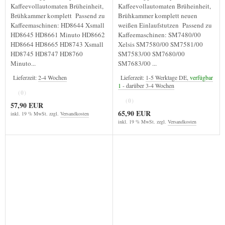
Kaffeevollautomaten Brüheinheit,
Kaffeevollautomaten Brüheinheit,
Brühkammer komplett Passend zu
Brühkammer komplett neuen
Kaffeemaschinen: HD8644 Xsmall
weißen Einlaufstutzen Passend zu
HD8645 HD8661 Minuto HD8662
Kaffeemaschinen: SM7480/00
HD8664 HD8665 HD8743 Xsmall
Xelsis SM7580/00 SM7581/00
HD8745 HD8747 HD8760
SM7583/00 SM7680/00
Minuto...
SM7683/00 ...
Lieferzeit:
2-4 Wochen
Lieferzeit:
1-5 Werktage DE,
verfügbar
1
- darüber 3-4 Wochen
(0)
(0)
57,90 EUR
65,90 EUR
inkl. 19 % MwSt. zzgl.
Versandkosten
inkl. 19 % MwSt. zzgl.
Versandkosten