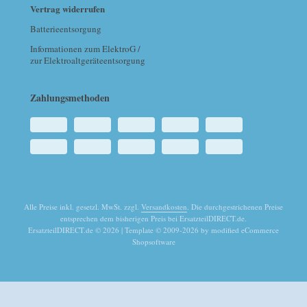
Vertrag widerrufen
Batterieentsorgung
Informationen zum ElektroG /
zur Elektroaltgeräteentsorgung
Zahlungsmethoden
Alle Preise inkl. gesetzl. MwSt. zzgl.
Versandkosten
. Die durchgestrichenen Preise
entsprechen dem bisherigen Preis bei ErsatzteilDIRECT.de.
ErsatzteilDIRECT.de © 2026 | Template © 2009-2026 by modified eCommerce
Shopsoftware
mod
ified eCommerce Shopsoftware © 2009-2026