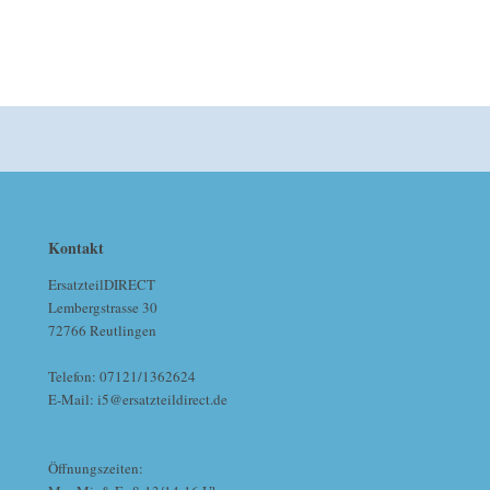
Kontakt
ErsatzteilDIRECT
Lembergstrasse 30
72766 Reutlingen
Telefon: 07121/1362624
E-Mail: i5@ersatzteildirect.de
Öffnungszeiten: