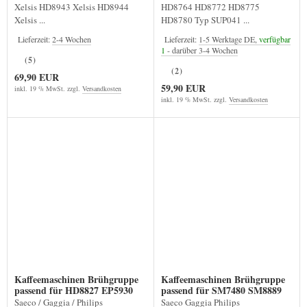
Xelsis HD8943 Xelsis HD8944
HD8764 HD8772 HD8775
Xelsis ...
HD8780 Typ SUP041 ...
Lieferzeit:
2-4 Wochen
Lieferzeit:
1-5 Werktage DE,
verfügbar
1
- darüber 3-4 Wochen
(5)
(2)
69,90 EUR
59,90 EUR
inkl. 19 % MwSt. zzgl.
Versandkosten
inkl. 19 % MwSt. zzgl.
Versandkosten
Kaffeemaschinen Brühgruppe
Kaffeemaschinen Brühgruppe
passend für HD8827 EP5930
passend für SM7480 SM8889
Saeco / Gaggia / Philips
Saeco Gaggia Philips