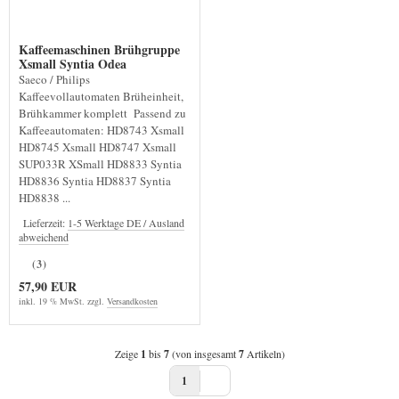
Kaffeemaschinen Brühgruppe
Xsmall Syntia Odea
Saeco / Philips
Kaffeevollautomaten Brüheinheit,
Brühkammer komplett Passend zu
Kaffeeautomaten: HD8743 Xsmall
HD8745 Xsmall HD8747 Xsmall
SUP033R XSmall HD8833 Syntia
HD8836 Syntia HD8837 Syntia
HD8838 ...
Lieferzeit:
1-5 Werktage DE / Ausland
abweichend
(3)
57,90 EUR
inkl. 19 % MwSt. zzgl.
Versandkosten
Zeige
1
bis
7
(von insgesamt
7
Artikeln)
1