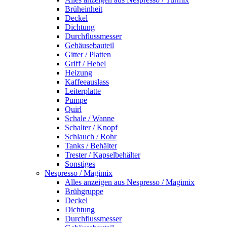
Brüheinheit
Deckel
Dichtung
Durchflussmesser
Gehäusebauteil
Gitter / Platten
Griff / Hebel
Heizung
Kaffeeauslass
Leiterplatte
Pumpe
Quirl
Schale / Wanne
Schalter / Knopf
Schlauch / Rohr
Tanks / Behälter
Trester / Kapselbehälter
Sonstiges
Nespresso / Magimix
Alles anzeigen aus Nespresso / Magimix
Brühgruppe
Deckel
Dichtung
Durchflussmesser