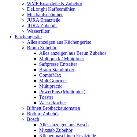
WMF Ersatzteile & Zubehör
DeLonghi Kaffeemühlen
Milchaufschäumer
JURA Ersatzteile
JURA Zubehör
Wasserfilter
Küchengeräte
Alles anzeigen aus Küchengeräte
Braun Zubehör
Alles anzeigen aus Braun Zubehör
Multiquick / Minipimer
Saftpresse Entsafter
Braun Standmixer
CombiMax
MultiGourmet
Multipractic
PowerPlus (Multiquick)
Toaster
Wasserkocher
Bifinett Brotbackautomaten
Bodum Zubehör
Bosch
Alles anzeigen aus Bosch
Mixstab Zubehör
Küchenmaschinen Ersatzteile