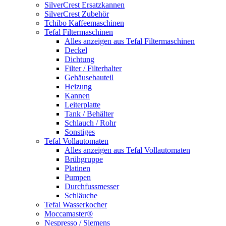
SilverCrest Ersatzkannen
SilverCrest Zubehör
Tchibo Kaffeemaschinen
Tefal Filtermaschinen
Alles anzeigen aus Tefal Filtermaschinen
Deckel
Dichtung
Filter / Filterhalter
Gehäusebauteil
Heizung
Kannen
Leiterplatte
Tank / Behälter
Schlauch / Rohr
Sonstiges
Tefal Vollautomaten
Alles anzeigen aus Tefal Vollautomaten
Brühgruppe
Platinen
Pumpen
Durchfussmesser
Schläuche
Tefal Wasserkocher
Moccamaster®
Nespresso / Siemens