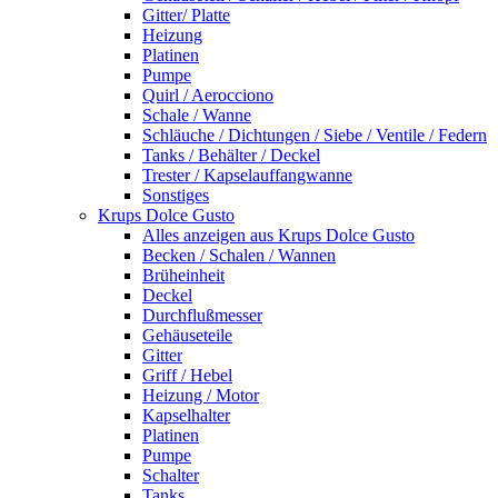
Gitter/ Platte
Heizung
Platinen
Pumpe
Quirl / Aerocciono
Schale / Wanne
Schläuche / Dichtungen / Siebe / Ventile / Federn
Tanks / Behälter / Deckel
Trester / Kapselauffangwanne
Sonstiges
Krups Dolce Gusto
Alles anzeigen aus Krups Dolce Gusto
Becken / Schalen / Wannen
Brüheinheit
Deckel
Durchflußmesser
Gehäuseteile
Gitter
Griff / Hebel
Heizung / Motor
Kapselhalter
Platinen
Pumpe
Schalter
Tanks