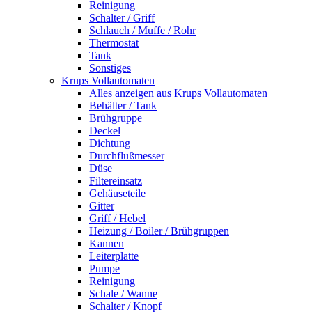
Reinigung
Schalter / Griff
Schlauch / Muffe / Rohr
Thermostat
Tank
Sonstiges
Krups Vollautomaten
Alles anzeigen aus Krups Vollautomaten
Behälter / Tank
Brühgruppe
Deckel
Dichtung
Durchflußmesser
Düse
Filtereinsatz
Gehäuseteile
Gitter
Griff / Hebel
Heizung / Boiler / Brühgruppen
Kannen
Leiterplatte
Pumpe
Reinigung
Schale / Wanne
Schalter / Knopf