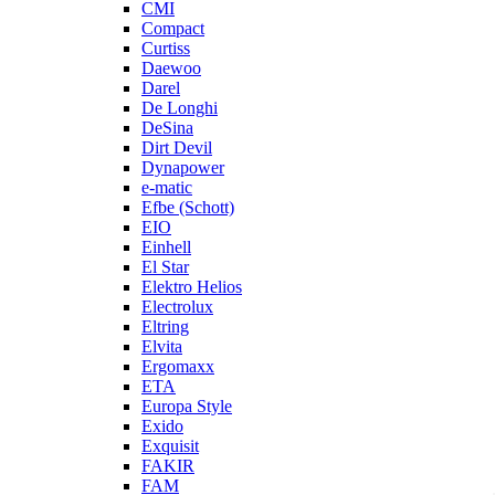
CMI
Compact
Curtiss
Daewoo
Darel
De Longhi
DeSina
Dirt Devil
Dynapower
e-matic
Efbe (Schott)
EIO
Einhell
El Star
Elektro Helios
Electrolux
Eltring
Elvita
Ergomaxx
ETA
Europa Style
Exido
Exquisit
FAKIR
FAM