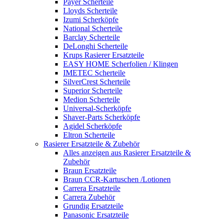
Payer Scherteile
Lloyds Scherteile
Izumi Scherköpfe
National Scherteile
Barclay Scherteile
DeLonghi Scherteile
Krups Rasierer Ersatzteile
EASY HOME Scherfolien / Klingen
IMETEC Scherteile
SilverCrest Scherteile
Superior Scherteile
Medion Scherteile
Universal-Scherköpfe
Shaver-Parts Scherköpfe
Agidel Scherköpfe
Eltron Scherteile
Rasierer Ersatzteile & Zubehör
Alles anzeigen aus Rasierer Ersatzteile &
Zubehör
Braun Ersatzteile
Braun CCR-Kartuschen /Lotionen
Carrera Ersatzteile
Carrera Zubehör
Grundig Ersatzteile
Panasonic Ersatzteile