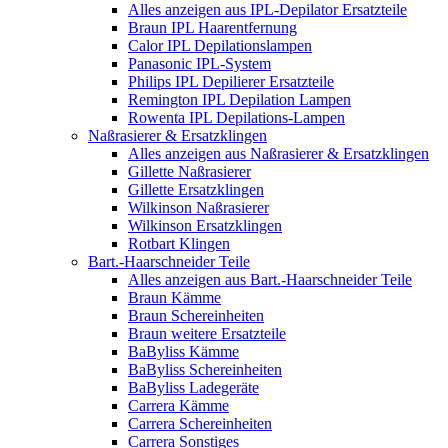
Alles anzeigen aus IPL-Depilator Ersatzteile
Braun IPL Haarentfernung
Calor IPL Depilationslampen
Panasonic IPL-System
Philips IPL Depilierer Ersatzteile
Remington IPL Depilation Lampen
Rowenta IPL Depilations-Lampen
Naßrasierer & Ersatzklingen
Alles anzeigen aus Naßrasierer & Ersatzklingen
Gillette Naßrasierer
Gillette Ersatzklingen
Wilkinson Naßrasierer
Wilkinson Ersatzklingen
Rotbart Klingen
Bart.-Haarschneider Teile
Alles anzeigen aus Bart.-Haarschneider Teile
Braun Kämme
Braun Schereinheiten
Braun weitere Ersatzteile
BaByliss Kämme
BaByliss Schereinheiten
BaByliss Ladegeräte
Carrera Kämme
Carrera Schereinheiten
Carrera Sonstiges