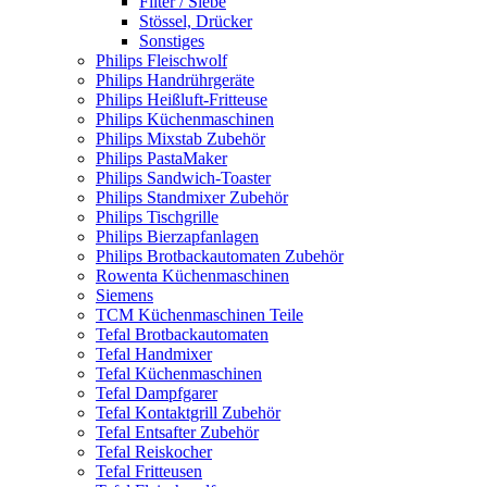
Filter / Siebe
Stössel, Drücker
Sonstiges
Philips Fleischwolf
Philips Handrührgeräte
Philips Heißluft-Fritteuse
Philips Küchenmaschinen
Philips Mixstab Zubehör
Philips PastaMaker
Philips Sandwich-Toaster
Philips Standmixer Zubehör
Philips Tischgrille
Philips Bierzapfanlagen
Philips Brotbackautomaten Zubehör
Rowenta Küchenmaschinen
Siemens
TCM Küchenmaschinen Teile
Tefal Brotbackautomaten
Tefal Handmixer
Tefal Küchenmaschinen
Tefal Dampfgarer
Tefal Kontaktgrill Zubehör
Tefal Entsafter Zubehör
Tefal Reiskocher
Tefal Fritteusen