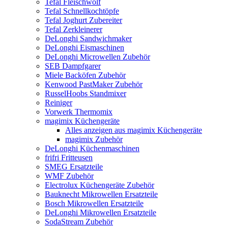
Tefal Fleischwolf
Tefal Schnellkochtöpfe
Tefal Joghurt Zubereiter
Tefal Zerkleinerer
DeLonghi Sandwichmaker
DeLonghi Eismaschinen
DeLonghi Microwellen Zubehör
SEB Dampfgarer
Miele Backöfen Zubehör
Kenwood PastMaker Zubehör
RusselHoobs Standmixer
Reiniger
Vorwerk Thermomix
magimix Küchengeräte
Alles anzeigen aus magimix Küchengeräte
magimix Zubehör
DeLonghi Küchenmaschinen
frifri Fritteusen
SMEG Ersatzteile
WMF Zubehör
Electrolux Küchengeräte Zubehör
Bauknecht Mikrowellen Ersatzteile
Bosch Mikrowellen Ersatzteile
DeLonghi Mikrowellen Ersatzteile
SodaStream Zubehör