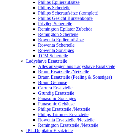
Philips Epilieraufsätze
Philips Scherteile
Philips Scheraufsätze (komplett)
Philips Gesicht Bürstenköpfe
Privileg Scherteile
Remington Epilator Zubehör
Remington Scherteile
Rowenta Epilieraufsätze
Rowenta Scherteile
Rowenta Sonstiges
TCM Scherteile
Ladyshave Ersatzteile
Alles anzeigen aus Ladyshave Ersatzteile
Braun Ersatzteile /Netzteile
Braun Ersatzteile (Peeling & Sonstiges)
Braun Gehäuse
Carrera Ersatzteile
Grundig Ersatzteile
Panasonic Sonstiges
Panasonic Gehäuse
Philips Ersatzteile /Netzteile
Philips Trimmer Ersatzteile
Rowenta Ersatzteile /Netzteile
Remington Ersatzteile /Netzteile
IPL-Depilator Ersatzteile