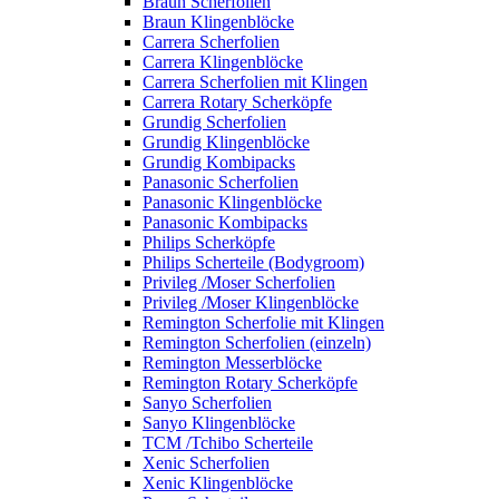
Braun Scherfolien
Braun Klingenblöcke
Carrera Scherfolien
Carrera Klingenblöcke
Carrera Scherfolien mit Klingen
Carrera Rotary Scherköpfe
Grundig Scherfolien
Grundig Klingenblöcke
Grundig Kombipacks
Panasonic Scherfolien
Panasonic Klingenblöcke
Panasonic Kombipacks
Philips Scherköpfe
Philips Scherteile (Bodygroom)
Privileg /Moser Scherfolien
Privileg /Moser Klingenblöcke
Remington Scherfolie mit Klingen
Remington Scherfolien (einzeln)
Remington Messerblöcke
Remington Rotary Scherköpfe
Sanyo Scherfolien
Sanyo Klingenblöcke
TCM /Tchibo Scherteile
Xenic Scherfolien
Xenic Klingenblöcke