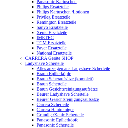
Panasonic Kartuschen
Philips Ersatzteile
Philips Kartuschen /Lotionen
Privileg Ersatzteile
Remington Ersatzteile
Sanyo Ersatzteile
Xenic Ersatzteile
IMETEC
TCM Ersatzteile
Payer Ersatzteile
National Ersatzteile
CARRERA Geräte SHOP
Ladyshave Scherteile
Alles anzeigen aus Ladyshave Scherteile
Braun Epilierköpfe
Braun Scheraufsätze (komplett)
Braun Scherteile
Braun Gesichtsreinigungsaufsätze
Beurer Ladyshave Scherteile
Beurer Gesichtsreinigungsaufsätze
Carrera Scherteile
Carrera Hautreiniger
Grundig /Xenic Scherteile
Panasonic Epilierköpfe
Panasonic Scherteile