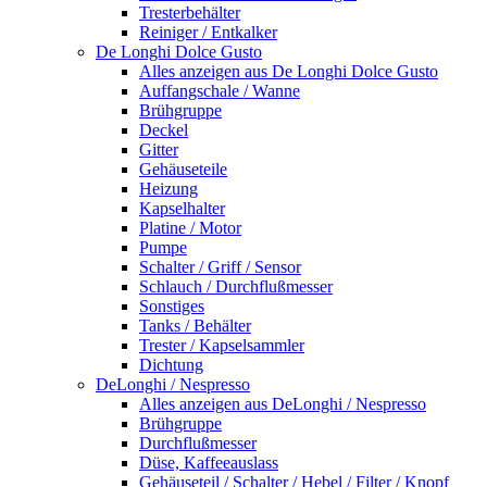
Tresterbehälter
Reiniger / Entkalker
De Longhi Dolce Gusto
Alles anzeigen aus De Longhi Dolce Gusto
Auffangschale / Wanne
Brühgruppe
Deckel
Gitter
Gehäuseteile
Heizung
Kapselhalter
Platine / Motor
Pumpe
Schalter / Griff / Sensor
Schlauch / Durchflußmesser
Sonstiges
Tanks / Behälter
Trester / Kapselsammler
Dichtung
DeLonghi / Nespresso
Alles anzeigen aus DeLonghi / Nespresso
Brühgruppe
Durchflußmesser
Düse, Kaffeeauslass
Gehäuseteil / Schalter / Hebel / Filter / Knopf