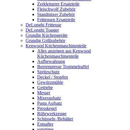
Zerkleinerer Ersatzteile
Fleischwolf Zubehör
Standmixer Zubehör
Fritteusen Ersatzteile
DeLonghi Fritteuse
DeLonghi Toaster
Grundig Küchengeräte
Grundig Grillzubehör
Kenwood Küchenmaschinenteile
Alles anzeigen aus Kenwood
Küchenmaschinenteile
Aufbewahrung
Beerenpresse Trommelraffel
Spritzschutz
Deckel / Stopfen
Gewürzmühle
Getriebe
Messer
Mixeraufsatz
Pasta Aufsatz
Presskegel
Rührwerkzeuge
Schüsseln /Behälter
Entsafter
sonstiges