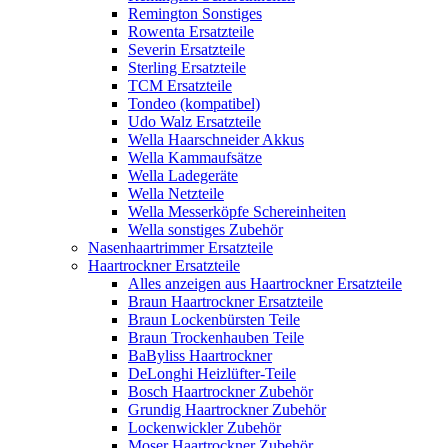
Remington Sonstiges
Rowenta Ersatzteile
Severin Ersatzteile
Sterling Ersatzteile
TCM Ersatzteile
Tondeo (kompatibel)
Udo Walz Ersatzteile
Wella Haarschneider Akkus
Wella Kammaufsätze
Wella Ladegeräte
Wella Netzteile
Wella Messerköpfe Schereinheiten
Wella sonstiges Zubehör
Nasenhaartrimmer Ersatzteile
Haartrockner Ersatzteile
Alles anzeigen aus Haartrockner Ersatzteile
Braun Haartrockner Ersatzteile
Braun Lockenbürsten Teile
Braun Trockenhauben Teile
BaByliss Haartrockner
DeLonghi Heizlüfter-Teile
Bosch Haartrockner Zubehör
Grundig Haartrockner Zubehör
Lockenwickler Zubehör
Moser Haartrockner Zubehör