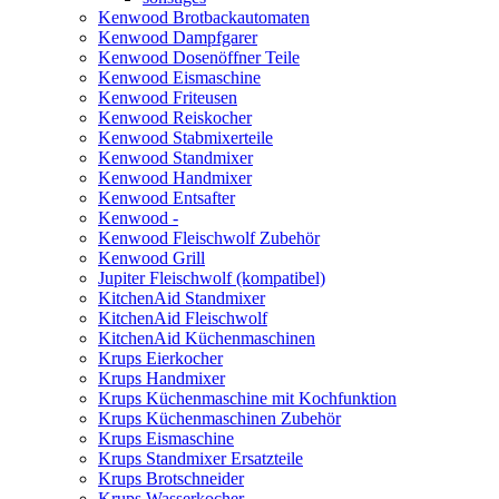
Kenwood Brotbackautomaten
Kenwood Dampfgarer
Kenwood Dosenöffner Teile
Kenwood Eismaschine
Kenwood Friteusen
Kenwood Reiskocher
Kenwood Stabmixerteile
Kenwood Standmixer
Kenwood Handmixer
Kenwood Entsafter
Kenwood -
Kenwood Fleischwolf Zubehör
Kenwood Grill
Jupiter Fleischwolf (kompatibel)
KitchenAid Standmixer
KitchenAid Fleischwolf
KitchenAid Küchenmaschinen
Krups Eierkocher
Krups Handmixer
Krups Küchenmaschine mit Kochfunktion
Krups Küchenmaschinen Zubehör
Krups Eismaschine
Krups Standmixer Ersatzteile
Krups Brotschneider
Krups Wasserkocher