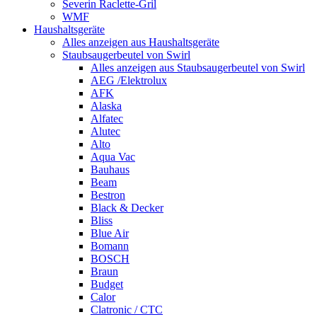
Severin Raclette-Gril
WMF
Haushaltsgeräte
Alles anzeigen aus Haushaltsgeräte
Staubsaugerbeutel von Swirl
Alles anzeigen aus Staubsaugerbeutel von Swirl
AEG /Elektrolux
AFK
Alaska
Alfatec
Alutec
Alto
Aqua Vac
Bauhaus
Beam
Bestron
Black & Decker
Bliss
Blue Air
Bomann
BOSCH
Braun
Budget
Calor
Clatronic / CTC