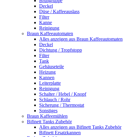
Brühgruppe
Deckel
Düse / Kaffeeauslass
Filter
Kanne
Reinigung
Braun Kaffeeautomaten
Alles anzeigen aus Braun Kaffeeautomaten
Deckel
Dichtung / Tropfstopp
Filter
Tank
Gehäuseteile
Heizung
Kannen
Leiterplatte
Reinigung
Schalter / Hebel / Knopf
Schlauch / Rohr
Sicherung / Thermostat
Sonstiges
Braun Kaffeemühlen
Bifinett Tanks Zubehör
Alles anzeigen aus Bifinett Tanks Zubehör
Bifinett Ersatzkannen