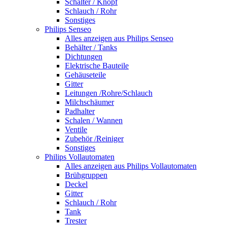
Schalter / Knopf
Schlauch / Rohr
Sonstiges
Philips Senseo
Alles anzeigen aus Philips Senseo
Behälter / Tanks
Dichtungen
Elektrische Bauteile
Gehäuseteile
Gitter
Leitungen /Rohre/Schlauch
Milchschäumer
Padhalter
Schalen / Wannen
Ventile
Zubehör /Reiniger
Sonstiges
Philips Vollautomaten
Alles anzeigen aus Philips Vollautomaten
Brühgruppen
Deckel
Gitter
Schlauch / Rohr
Tank
Trester