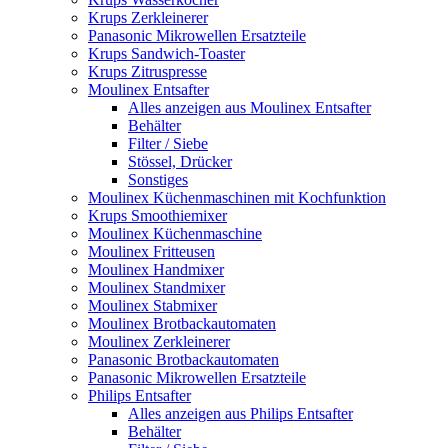
Krups Zerkleinerer
Panasonic Mikrowellen Ersatzteile
Krups Sandwich-Toaster
Krups Zitruspresse
Moulinex Entsafter
Alles anzeigen aus Moulinex Entsafter
Behälter
Filter / Siebe
Stössel, Drücker
Sonstiges
Moulinex Küchenmaschinen mit Kochfunktion
Krups Smoothiemixer
Moulinex Küchenmaschine
Moulinex Fritteusen
Moulinex Handmixer
Moulinex Standmixer
Moulinex Stabmixer
Moulinex Brotbackautomaten
Moulinex Zerkleinerer
Panasonic Brotbackautomaten
Panasonic Mikrowellen Ersatzteile
Philips Entsafter
Alles anzeigen aus Philips Entsafter
Behälter