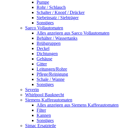
Pumpe
Rohr / Schlauch
Schalter / Knopf / Drücker
Siebeinsatz / Siebträger
Sonstiges
Saeco Vollautomaten
Alles anzeigen aus Saeco Vollautomaten
Behälter / Wassertanks
Brühgruppen
Deckel
Dichtungen
Gehäuse
Gitter
Leitungen/Rohre
Pflege/Reinigung
Schale / Wanne
Sonstiges
Severin
Whirlpool Bauknecht
Siemens Kaffeeautomaten
Alles anzeigen aus Siemens Kaffeeautomaten
Filter
Kannen
Sonstiges
Simac Ersatzteile