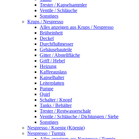
Trester / Kapselsammler
Ventile / Schläuche
Sonstiges
Krups / Nespresso
Alles anzeigen aus Krups / Nespresso
Brüheinheit
Deckel
Durchflußmesser
Gehäusebauteile
Gitter / Abstellfläche
Griff / Hebel
Heizung
Kaffeeauslass
Kapselhalter
Leiterplatten
Pumpe
Quirl
Schalter / Knopf
Tanks / Behälter
Trester / Restwasserschale
Ventile / Schläuche / Dichtungen / Siebe
Sonstiges
Nespresso / Koenig (Köenig)
Nespresso / Turmix
Alles anzeigen aus Nespresso / Turmix