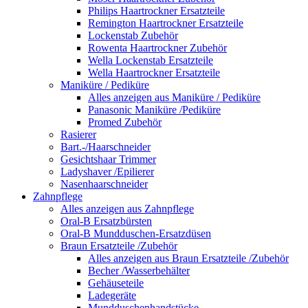
Philips Haartrockner Ersatzteile
Remington Haartrockner Ersatzteile
Lockenstab Zubehör
Rowenta Haartrockner Zubehör
Wella Lockenstab Ersatzteile
Wella Haartrockner Ersatzteile
Maniküre / Pediküre
Alles anzeigen aus Maniküre / Pediküre
Panasonic Maniküre /Pediküre
Promed Zubehör
Rasierer
Bart.-/Haarschneider
Gesichtshaar Trimmer
Ladyshaver /Epilierer
Nasenhaarschneider
Zahnpflege
Alles anzeigen aus Zahnpflege
Oral-B Ersatzbürsten
Oral-B Mundduschen-Ersatzdüsen
Braun Ersatzteile /Zubehör
Alles anzeigen aus Braun Ersatzteile /Zubehör
Becher /Wasserbehälter
Gehäuseteile
Ladegeräte
Mundduschenhandstücke