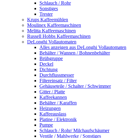
Schlauch / Rohr
Sonstiges
Trester
Krups Kaffeemühlen
Moulinex Kaffeemaschinen
Melitta Kaffeemaschinen
Russell Hobbs Kaffeemaschinen
DeLonghi Vollautomaten
Alles anzeigen aus DeLonghi Vollautomaten
Behälter / Wannen / Bohnenbehälter
Brühgruppe
Deckel
Dichtung
Durchflussmesser
Filtereinsatz / Filter
Gehäuseteile / Schalter / Schwimmer
Gitter / Platte
Kaffeekannen
Behälter / Karaffen
Heizungen
Kaffeeauslass
Platine / Elektronik
Pumpe
Schlauch / Rohr/ Milchaufschäumer
Ventile / Mahlwerke / Sonstiges