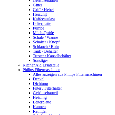
Gehäusebauteil
Gitter
Griff / Hebel
Heizung
Kaffeeauslass
Leiterplatte
Pumpe
Milch-Quirle
Schale / Wanne
Schalter / Knopf
Schlauch / Rohr
Tank / Behälter
Trester / Kapselbehälter
Sonstiges
KitchenAid Ersatzteile
Philips Filtermaschinen
Alles anzeigen aus Philips Filtermaschinen
Deckel
Dichtung
Filter / Filterhalter
Gehäusebauteil
Heizung
Leiterplatte
Kannen
Reiniger