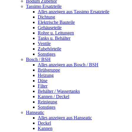
Bodum Zubehör
Tassimo Ersatzteile
Alles anzeigen aus Tassimo Ersatzteile
Dichtung
Elektrische Bauteile
Gehäuseteile
Rohre u. Leitungen
Tanks u. Behälter
Ventile
Zubehörteile
Sonstiges
Bosch / BSH
Alles anzeigen aus Bosch / BSH
Brühgruppe
Heizung
Düse
Filter
Behälter / Wassertanks
Kannen / Deckel
Reinigung
Sonstiges
Hanseatic
Alles anzeigen aus Hanseatic
Deckel
Kannen