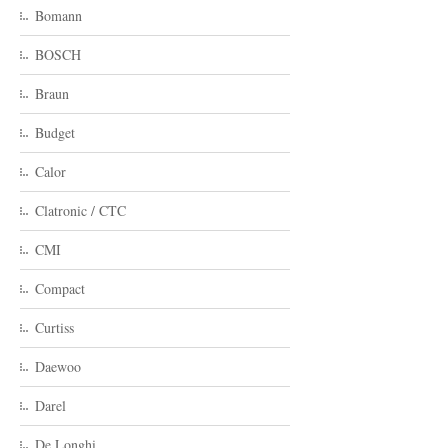
Bomann
BOSCH
Braun
Budget
Calor
Clatronic / CTC
CMI
Compact
Curtiss
Daewoo
Darel
De Longhi