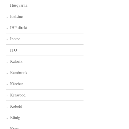
Husqvarna
IdeLine
IHP direkt
Inotec
ITO
Kalorik
Kambrook
Kärcher
Kenwood
Kobold
König
Kress