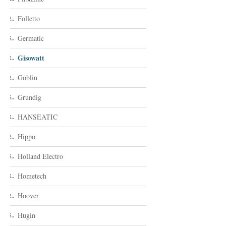
Folletto
Germatic
Gisowatt
Goblin
Grundig
HANSEATIC
Hippo
Holland Electro
Hometech
Hoover
Hugin