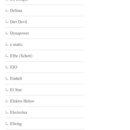
DeSina
Dirt Devil
Dynapower
e-matic
Efbe (Schott)
EIO
Einhell
El Star
Elektro Helios
Electrolux
Eltring