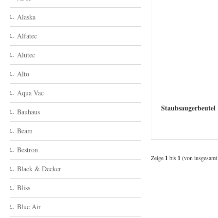
Alaska
Alfatec
Alutec
Alto
Aqua Vac
Staubsaugerbeutel
Bauhaus
Beam
Bestron
Zeige
1
bis
1
(von insgesam
Black & Decker
Bliss
Blue Air