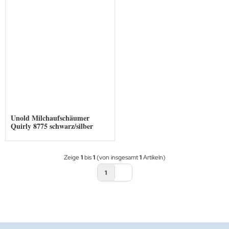
Unold Milchaufschäumer
Quirly 8775 schwarz/silber
Zeige
1
bis
1
(von insgesamt
1
Artikeln)
1