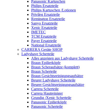
Panasonic Kartuschen
Philips Ersatzteile
Philips Kartuschen /Lotionen
Privileg Ersatzteile
Remington Ersatzteile
Sanyo Ersatzteile
Xenic Ersatzteile
IMETEC
TCM Ersatzteile
Payer Ersatzteile
National Ersatzteile
CARRERA Geräte SHOP
Ladyshave Scherteile
Alles anzeigen aus Ladyshave Scherteile
Braun Epilierköpfe
Braun Scheraufsätze (komplett)
Braun Scherteile
Braun Gesichtsreinigungsaufsätze
Beurer Ladyshave Scherteile
Beurer Gesichtsreinigungsaufsätze
Carrera Scherteile
Carrera Hautreiniger
Grundig /Xenic Scherteile
Panasonic Epilierköpfe
Panasonic Scherteile