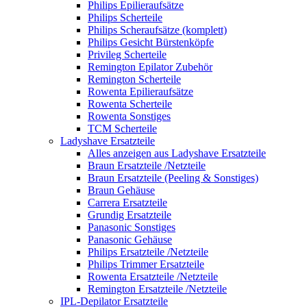
Philips Epilieraufsätze
Philips Scherteile
Philips Scheraufsätze (komplett)
Philips Gesicht Bürstenköpfe
Privileg Scherteile
Remington Epilator Zubehör
Remington Scherteile
Rowenta Epilieraufsätze
Rowenta Scherteile
Rowenta Sonstiges
TCM Scherteile
Ladyshave Ersatzteile
Alles anzeigen aus Ladyshave Ersatzteile
Braun Ersatzteile /Netzteile
Braun Ersatzteile (Peeling & Sonstiges)
Braun Gehäuse
Carrera Ersatzteile
Grundig Ersatzteile
Panasonic Sonstiges
Panasonic Gehäuse
Philips Ersatzteile /Netzteile
Philips Trimmer Ersatzteile
Rowenta Ersatzteile /Netzteile
Remington Ersatzteile /Netzteile
IPL-Depilator Ersatzteile