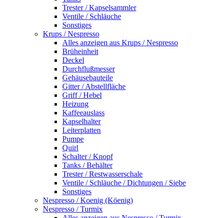
Trester / Kapselsammler
Ventile / Schläuche
Sonstiges
Krups / Nespresso
Alles anzeigen aus Krups / Nespresso
Brüheinheit
Deckel
Durchflußmesser
Gehäusebauteile
Gitter / Abstellfläche
Griff / Hebel
Heizung
Kaffeeauslass
Kapselhalter
Leiterplatten
Pumpe
Quirl
Schalter / Knopf
Tanks / Behälter
Trester / Restwasserschale
Ventile / Schläuche / Dichtungen / Siebe
Sonstiges
Nespresso / Koenig (Köenig)
Nespresso / Turmix
Alles anzeigen aus Nespresso / Turmix