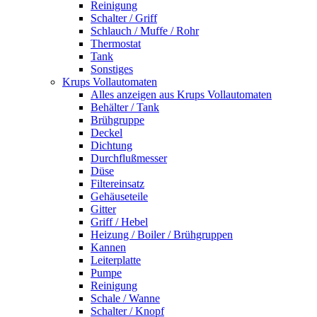
Reinigung
Schalter / Griff
Schlauch / Muffe / Rohr
Thermostat
Tank
Sonstiges
Krups Vollautomaten
Alles anzeigen aus Krups Vollautomaten
Behälter / Tank
Brühgruppe
Deckel
Dichtung
Durchflußmesser
Düse
Filtereinsatz
Gehäuseteile
Gitter
Griff / Hebel
Heizung / Boiler / Brühgruppen
Kannen
Leiterplatte
Pumpe
Reinigung
Schale / Wanne
Schalter / Knopf