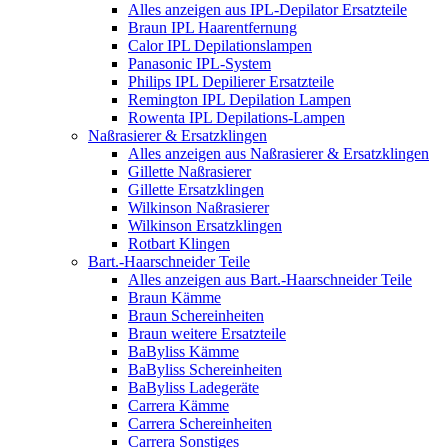
Alles anzeigen aus IPL-Depilator Ersatzteile
Braun IPL Haarentfernung
Calor IPL Depilationslampen
Panasonic IPL-System
Philips IPL Depilierer Ersatzteile
Remington IPL Depilation Lampen
Rowenta IPL Depilations-Lampen
Naßrasierer & Ersatzklingen
Alles anzeigen aus Naßrasierer & Ersatzklingen
Gillette Naßrasierer
Gillette Ersatzklingen
Wilkinson Naßrasierer
Wilkinson Ersatzklingen
Rotbart Klingen
Bart.-Haarschneider Teile
Alles anzeigen aus Bart.-Haarschneider Teile
Braun Kämme
Braun Schereinheiten
Braun weitere Ersatzteile
BaByliss Kämme
BaByliss Schereinheiten
BaByliss Ladegeräte
Carrera Kämme
Carrera Schereinheiten
Carrera Sonstiges