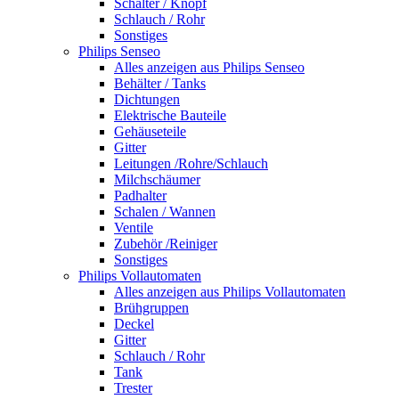
Schalter / Knopf
Schlauch / Rohr
Sonstiges
Philips Senseo
Alles anzeigen aus Philips Senseo
Behälter / Tanks
Dichtungen
Elektrische Bauteile
Gehäuseteile
Gitter
Leitungen /Rohre/Schlauch
Milchschäumer
Padhalter
Schalen / Wannen
Ventile
Zubehör /Reiniger
Sonstiges
Philips Vollautomaten
Alles anzeigen aus Philips Vollautomaten
Brühgruppen
Deckel
Gitter
Schlauch / Rohr
Tank
Trester