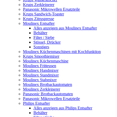
Krups Zerkleinerer
Panasonic Mikrowellen Ersatzteile
Krups Sandwich-Toaster
Krups Zitruspresse
Moulinex Entsafter
Alles anzeigen aus Moulinex Entsafter
Behälter
Filter / Siebe
Stössel, Drücker
Sonstiges
Moulinex Küchenmaschinen mit Kochfunktion
Krups Smoothiemixer
Moulinex Küchenmaschine
Moulinex Fritteusen
Moulinex Handmixer
Moulinex Standmixer
Moulinex Stabmixer
Moulinex Brotbackautomaten
Moulinex Zerkleinerer
Panasonic Brotbackautomaten
Panasonic Mikrowellen Ersatzteile
Philips Entsafter
Alles anzeigen aus Philips Entsafter
Behälter