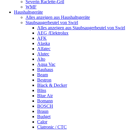
Severin Raclette-Gril
WMF
Haushaltsgeräte
Alles anzeigen aus Haushaltsgeräte
Staubsaugerbeutel von Swirl
Alles anzeigen aus Staubsaugerbeutel von Swirl
AEG /Elektrolux
AFK
Alaska
Alfatec
Alutec
Alto
Aqua Vac
Bauhaus
Beam
Bestron
Black & Decker
Bliss
Blue Air
Bomann
BOSCH
Braun
Budget
Calor
Clatronic / CTC