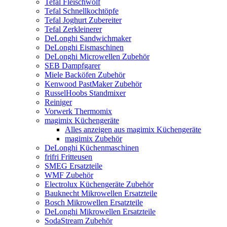
Tefal Fleischwolf
Tefal Schnellkochtöpfe
Tefal Joghurt Zubereiter
Tefal Zerkleinerer
DeLonghi Sandwichmaker
DeLonghi Eismaschinen
DeLonghi Microwellen Zubehör
SEB Dampfgarer
Miele Backöfen Zubehör
Kenwood PastMaker Zubehör
RusselHoobs Standmixer
Reiniger
Vorwerk Thermomix
magimix Küchengeräte
Alles anzeigen aus magimix Küchengeräte
magimix Zubehör
DeLonghi Küchenmaschinen
frifri Fritteusen
SMEG Ersatzteile
WMF Zubehör
Electrolux Küchengeräte Zubehör
Bauknecht Mikrowellen Ersatzteile
Bosch Mikrowellen Ersatzteile
DeLonghi Mikrowellen Ersatzteile
SodaStream Zubehör