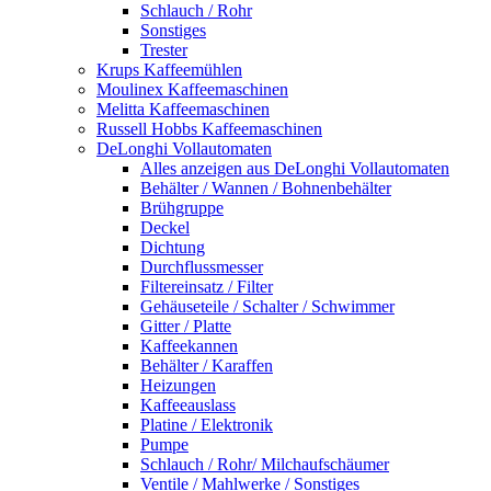
Schlauch / Rohr
Sonstiges
Trester
Krups Kaffeemühlen
Moulinex Kaffeemaschinen
Melitta Kaffeemaschinen
Russell Hobbs Kaffeemaschinen
DeLonghi Vollautomaten
Alles anzeigen aus DeLonghi Vollautomaten
Behälter / Wannen / Bohnenbehälter
Brühgruppe
Deckel
Dichtung
Durchflussmesser
Filtereinsatz / Filter
Gehäuseteile / Schalter / Schwimmer
Gitter / Platte
Kaffeekannen
Behälter / Karaffen
Heizungen
Kaffeeauslass
Platine / Elektronik
Pumpe
Schlauch / Rohr/ Milchaufschäumer
Ventile / Mahlwerke / Sonstiges