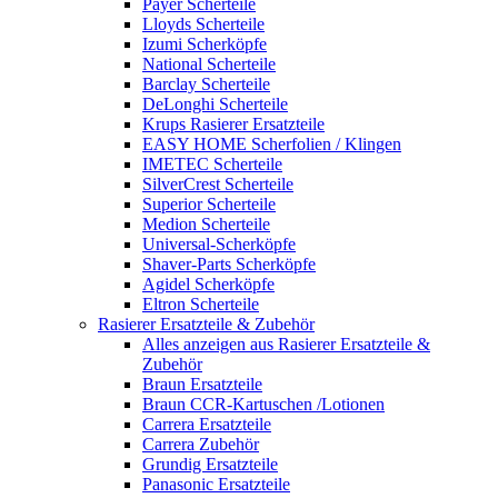
Payer Scherteile
Lloyds Scherteile
Izumi Scherköpfe
National Scherteile
Barclay Scherteile
DeLonghi Scherteile
Krups Rasierer Ersatzteile
EASY HOME Scherfolien / Klingen
IMETEC Scherteile
SilverCrest Scherteile
Superior Scherteile
Medion Scherteile
Universal-Scherköpfe
Shaver-Parts Scherköpfe
Agidel Scherköpfe
Eltron Scherteile
Rasierer Ersatzteile & Zubehör
Alles anzeigen aus Rasierer Ersatzteile &
Zubehör
Braun Ersatzteile
Braun CCR-Kartuschen /Lotionen
Carrera Ersatzteile
Carrera Zubehör
Grundig Ersatzteile
Panasonic Ersatzteile