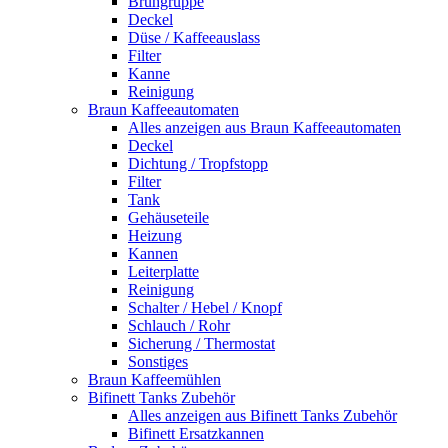
Brühgruppe
Deckel
Düse / Kaffeeauslass
Filter
Kanne
Reinigung
Braun Kaffeeautomaten
Alles anzeigen aus Braun Kaffeeautomaten
Deckel
Dichtung / Tropfstopp
Filter
Tank
Gehäuseteile
Heizung
Kannen
Leiterplatte
Reinigung
Schalter / Hebel / Knopf
Schlauch / Rohr
Sicherung / Thermostat
Sonstiges
Braun Kaffeemühlen
Bifinett Tanks Zubehör
Alles anzeigen aus Bifinett Tanks Zubehör
Bifinett Ersatzkannen