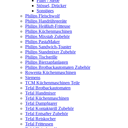
Filter / Siebe
Stössel, Drücker
Sonstiges
Philips Fleischwolf
Philips Handrührgeräte
Philips Heißluft-Fritteuse
Philips Küchenmaschinen
Philips Mixstab Zubehör
Philips PastaMaker
Philips Sandwich-Toaster
Philips Standmixer Zubehör
Philips Tischgrille
Philips Bierzapfanlagen
Philips Brotbackautomaten Zubehör
Rowenta Küchenmaschinen
Siemens
TCM Küchenmaschinen Teile
Tefal Brotbackautomaten
Tefal Handmixer
Tefal Küchenmaschinen
Tefal Dampfgarer
Tefal Kontaktgrill Zubehör
Tefal Entsafter Zubehör
Tefal Reiskocher
Tefal Fritteusen