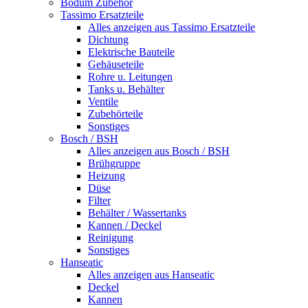
Bodum Zubehör
Tassimo Ersatzteile
Alles anzeigen aus Tassimo Ersatzteile
Dichtung
Elektrische Bauteile
Gehäuseteile
Rohre u. Leitungen
Tanks u. Behälter
Ventile
Zubehörteile
Sonstiges
Bosch / BSH
Alles anzeigen aus Bosch / BSH
Brühgruppe
Heizung
Düse
Filter
Behälter / Wassertanks
Kannen / Deckel
Reinigung
Sonstiges
Hanseatic
Alles anzeigen aus Hanseatic
Deckel
Kannen