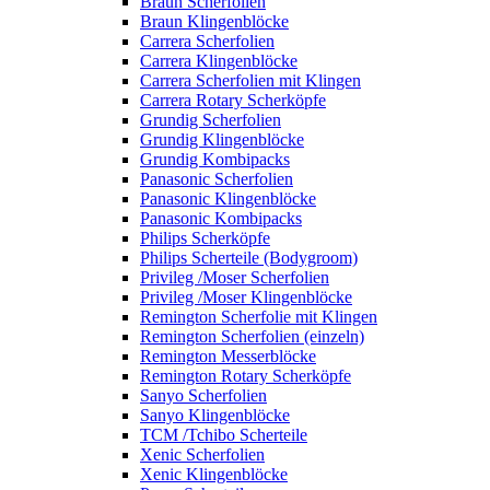
Braun Scherfolien
Braun Klingenblöcke
Carrera Scherfolien
Carrera Klingenblöcke
Carrera Scherfolien mit Klingen
Carrera Rotary Scherköpfe
Grundig Scherfolien
Grundig Klingenblöcke
Grundig Kombipacks
Panasonic Scherfolien
Panasonic Klingenblöcke
Panasonic Kombipacks
Philips Scherköpfe
Philips Scherteile (Bodygroom)
Privileg /Moser Scherfolien
Privileg /Moser Klingenblöcke
Remington Scherfolie mit Klingen
Remington Scherfolien (einzeln)
Remington Messerblöcke
Remington Rotary Scherköpfe
Sanyo Scherfolien
Sanyo Klingenblöcke
TCM /Tchibo Scherteile
Xenic Scherfolien
Xenic Klingenblöcke