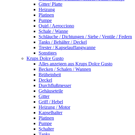
Gitter/ Platte
Heizung
Platinen
Pumpe
Quirl / Aerocciono
Schale / Wanne
Schläuche / Dichtungen / Siebe / Ventile / Federn
Tanks / Behälter / Deckel
Trester / Kapselauffangwanne
Sonstiges
Krups Dolce Gusto
Alles anzeigen aus Krups Dolce Gusto
Becken / Schalen / Wannen
Brüheinheit
Deckel
Durchflußmesser
Gehäuseteile
Gitter
Griff / Hebel
Heizung / Motor
Kapselhalter
Platinen
Pumpe
Schalter
Tanks