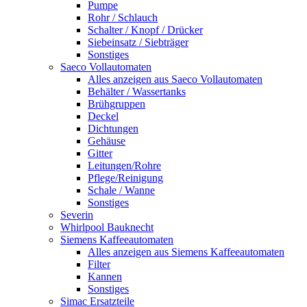
Pumpe
Rohr / Schlauch
Schalter / Knopf / Drücker
Siebeinsatz / Siebträger
Sonstiges
Saeco Vollautomaten
Alles anzeigen aus Saeco Vollautomaten
Behälter / Wassertanks
Brühgruppen
Deckel
Dichtungen
Gehäuse
Gitter
Leitungen/Rohre
Pflege/Reinigung
Schale / Wanne
Sonstiges
Severin
Whirlpool Bauknecht
Siemens Kaffeeautomaten
Alles anzeigen aus Siemens Kaffeeautomaten
Filter
Kannen
Sonstiges
Simac Ersatzteile