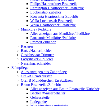
Philips Haartrockner Ersatzteile
Remington Haartrockner Ersatzteile
Lockenstab Zubehör
Rowenta Haartrockner Zubehör
Wella Lockenstab Ersatzteile
Wella Haartrockner Ersatzteile
Maniküre / Pediküre
Alles anzeigen aus Maniküre / Pediküre
Panasonic Maniküre /Pediküre
Promed Zubehör
Rasierer
Bart.-/Haarschneider
Gesichtshaar Trimmer
Ladyshaver /Epilierer
Nasenhaarschneider
Zahnpflege
Alles anzeigen aus Zahnpflege
Oral-B Ersatzbürsten
Oral-B Mundduschen-Ersatzdüsen
Braun Ersatzteile /Zubehör
Alles anzeigen aus Braun Ersatzteile /Zubehör
Becher /Wasserbehälter
Gehäuseteile
Ladegeräte
Mundduschenhandstücke