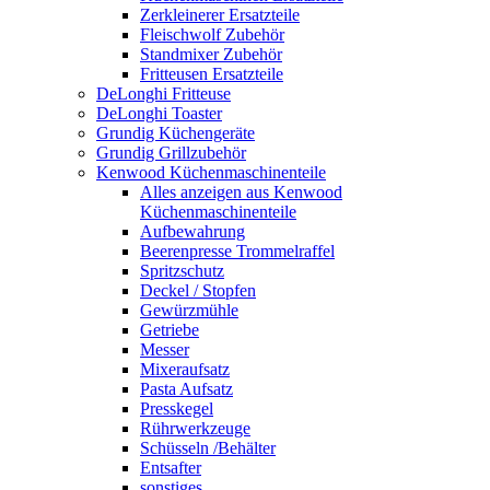
Zerkleinerer Ersatzteile
Fleischwolf Zubehör
Standmixer Zubehör
Fritteusen Ersatzteile
DeLonghi Fritteuse
DeLonghi Toaster
Grundig Küchengeräte
Grundig Grillzubehör
Kenwood Küchenmaschinenteile
Alles anzeigen aus Kenwood
Küchenmaschinenteile
Aufbewahrung
Beerenpresse Trommelraffel
Spritzschutz
Deckel / Stopfen
Gewürzmühle
Getriebe
Messer
Mixeraufsatz
Pasta Aufsatz
Presskegel
Rührwerkzeuge
Schüsseln /Behälter
Entsafter
sonstiges