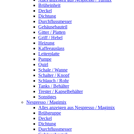
Brüheinheit
Deckel
Dichtung
Durchflussmesser
Gehäusebauteil
Gitter / Platten
Griff / Hebel
Heizung
Kaffeeauslass
Leiterplatte
Pumpe
Quirl
Schale / Wanne
Schalter / Knopf
Schlauch / Rohr
Tanks / Behälter
Trester / Kapselbehälter
Sonstiges
Nespresso / Magimix
Alles anzeigen aus Nespresso / Magimix
Brühgruppe
Deckel
Dichtung
Durchflussmesser