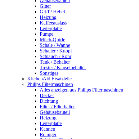
Gehäusebauteil
Gitter
Griff / Hebel
Heizung
Kaffeeauslass
Leiterplatte
Pumpe
Milch-Quirle
Schale / Wanne
Schalter / Knopf
Schlauch / Rohr
Tank / Behälter
Trester / Kapselbehälter
Sonstiges
KitchenAid Ersatzteile
Philips Filtermaschinen
Alles anzeigen aus Philips Filtermaschinen
Deckel
Dichtung
Filter / Filterhalter
Gehäusebauteil
Heizung
Leiterplatte
Kannen
Reiniger