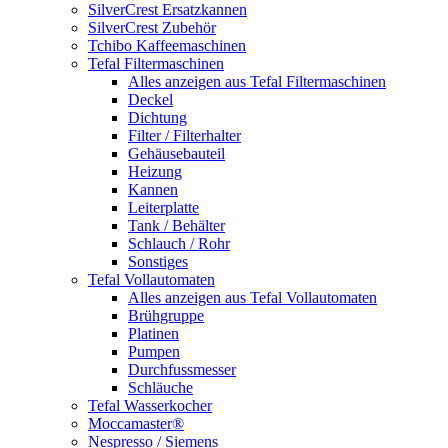
SilverCrest Ersatzkannen
SilverCrest Zubehör
Tchibo Kaffeemaschinen
Tefal Filtermaschinen
Alles anzeigen aus Tefal Filtermaschinen
Deckel
Dichtung
Filter / Filterhalter
Gehäusebauteil
Heizung
Kannen
Leiterplatte
Tank / Behälter
Schlauch / Rohr
Sonstiges
Tefal Vollautomaten
Alles anzeigen aus Tefal Vollautomaten
Brühgruppe
Platinen
Pumpen
Durchfussmesser
Schläuche
Tefal Wasserkocher
Moccamaster®
Nespresso / Siemens