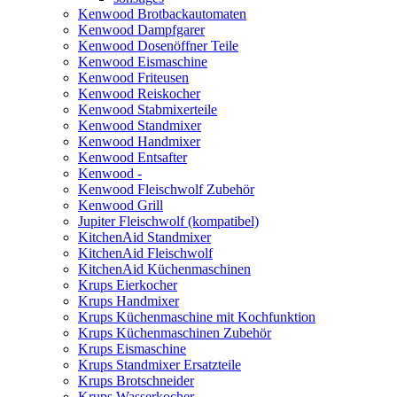
Kenwood Brotbackautomaten
Kenwood Dampfgarer
Kenwood Dosenöffner Teile
Kenwood Eismaschine
Kenwood Friteusen
Kenwood Reiskocher
Kenwood Stabmixerteile
Kenwood Standmixer
Kenwood Handmixer
Kenwood Entsafter
Kenwood -
Kenwood Fleischwolf Zubehör
Kenwood Grill
Jupiter Fleischwolf (kompatibel)
KitchenAid Standmixer
KitchenAid Fleischwolf
KitchenAid Küchenmaschinen
Krups Eierkocher
Krups Handmixer
Krups Küchenmaschine mit Kochfunktion
Krups Küchenmaschinen Zubehör
Krups Eismaschine
Krups Standmixer Ersatzteile
Krups Brotschneider
Krups Wasserkocher