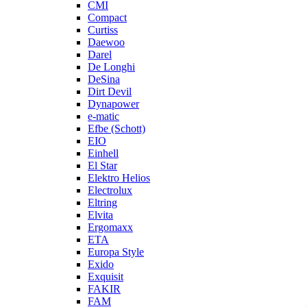
CMI
Compact
Curtiss
Daewoo
Darel
De Longhi
DeSina
Dirt Devil
Dynapower
e-matic
Efbe (Schott)
EIO
Einhell
El Star
Elektro Helios
Electrolux
Eltring
Elvita
Ergomaxx
ETA
Europa Style
Exido
Exquisit
FAKIR
FAM