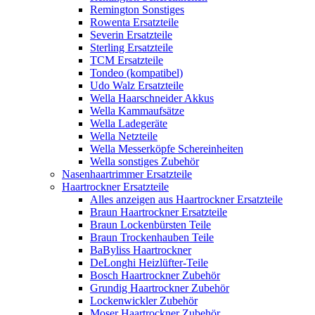
Remington Sonstiges
Rowenta Ersatzteile
Severin Ersatzteile
Sterling Ersatzteile
TCM Ersatzteile
Tondeo (kompatibel)
Udo Walz Ersatzteile
Wella Haarschneider Akkus
Wella Kammaufsätze
Wella Ladegeräte
Wella Netzteile
Wella Messerköpfe Schereinheiten
Wella sonstiges Zubehör
Nasenhaartrimmer Ersatzteile
Haartrockner Ersatzteile
Alles anzeigen aus Haartrockner Ersatzteile
Braun Haartrockner Ersatzteile
Braun Lockenbürsten Teile
Braun Trockenhauben Teile
BaByliss Haartrockner
DeLonghi Heizlüfter-Teile
Bosch Haartrockner Zubehör
Grundig Haartrockner Zubehör
Lockenwickler Zubehör
Moser Haartrockner Zubehör