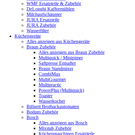
WMF Ersatzteile & Zubehör
DeLonghi Kaffeemühlen
Milchaufschäumer
JURA Ersatzteile
JURA Zubehör
Wasserfilter
Küchengeräte
Alles anzeigen aus Küchengeräte
Braun Zubehör
Alles anzeigen aus Braun Zubehör
Multiquick / Minipimer
Saftpresse Entsafter
Braun Standmixer
CombiMax
MultiGourmet
Multipractic
PowerPlus (Multiquick)
Toaster
Wasserkocher
Bifinett Brotbackautomaten
Bodum Zubehör
Bosch
Alles anzeigen aus Bosch
Mixstab Zubehör
Küchenmaschinen Ersatzteile