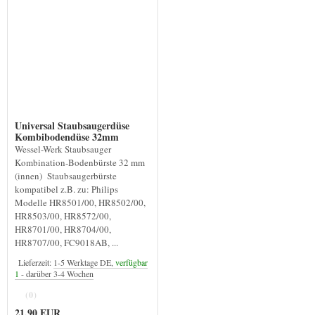
Universal Staubsaugerdüse
Kombibodendüse 32mm
Wessel-Werk Staubsauger
Kombination-Bodenbürste 32 mm
(innen) Staubsaugerbürste
kompatibel z.B. zu: Philips
Modelle HR8501/00, HR8502/00,
HR8503/00, HR8572/00,
HR8701/00, HR8704/00,
HR8707/00, FC9018AB, ...
Lieferzeit:
1-5 Werktage DE,
verfügbar
1
- darüber 3-4 Wochen
(0)
21,90 EUR