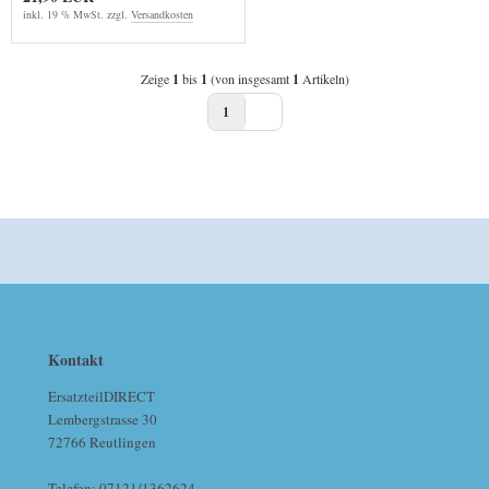
inkl. 19 % MwSt. zzgl.
Versandkosten
Zeige
1
bis
1
(von insgesamt
1
Artikeln)
1
Kontakt
ErsatzteilDIRECT
Lembergstrasse 30
72766 Reutlingen
Telefon: 07121/1362624