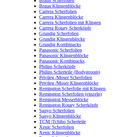
Braun Scherfolien
Braun Klingenblöcke
Carrera Scherfolien
Carrera Klingenblöcke
Carrera Scherfolien mit Klingen
Carrera Rotary Scherköpfe
Grundig Scherfolien
Grundig Klingenblöcke
Grundig Kombipacks
Panasonic Scherfolien
Panasonic Klingenblöcke
Panasonic Kombipacks
Philips Scherköpfe
Philips Scherteile (Bodygroom)
Privileg /Moser Scherfolien
Privileg /Moser Klingenblöcke
Remington Scherfolie mit Klingen
Remington Scherfolien (einzeln)
Remington Messerblöcke
Remington Rotary Scherköpfe
Sanyo Scherfolien
Sanyo Klingenblöcke
TCM /Tchibo Scherteile
Xenic Scherfolien
Xenic Klingenblöcke