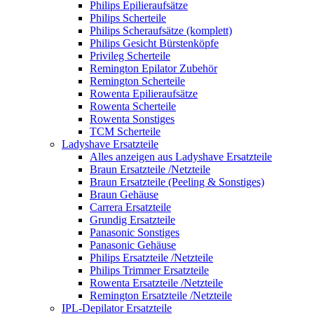
Philips Epilieraufsätze
Philips Scherteile
Philips Scheraufsätze (komplett)
Philips Gesicht Bürstenköpfe
Privileg Scherteile
Remington Epilator Zubehör
Remington Scherteile
Rowenta Epilieraufsätze
Rowenta Scherteile
Rowenta Sonstiges
TCM Scherteile
Ladyshave Ersatzteile
Alles anzeigen aus Ladyshave Ersatzteile
Braun Ersatzteile /Netzteile
Braun Ersatzteile (Peeling & Sonstiges)
Braun Gehäuse
Carrera Ersatzteile
Grundig Ersatzteile
Panasonic Sonstiges
Panasonic Gehäuse
Philips Ersatzteile /Netzteile
Philips Trimmer Ersatzteile
Rowenta Ersatzteile /Netzteile
Remington Ersatzteile /Netzteile
IPL-Depilator Ersatzteile