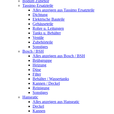
Bodum Zubehör
Tassimo Ersatzteile
Alles anzeigen aus Tassimo Ersatzteile
Dichtung
Elektrische Bauteile
Gehäuseteile
Rohre u. Leitungen
Tanks u. Behälter
Ventile
Zubehörteile
Sonstiges
Bosch / BSH
Alles anzeigen aus Bosch / BSH
Brühgruppe
Heizung
Düse
Filter
Behälter / Wassertanks
Kannen / Deckel
Reinigung
Sonstiges
Hanseatic
Alles anzeigen aus Hanseatic
Deckel
Kannen