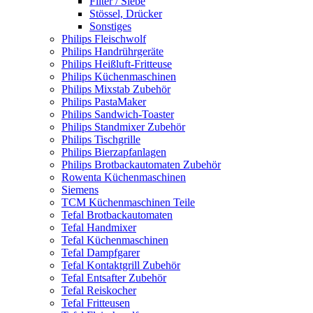
Filter / Siebe
Stössel, Drücker
Sonstiges
Philips Fleischwolf
Philips Handrührgeräte
Philips Heißluft-Fritteuse
Philips Küchenmaschinen
Philips Mixstab Zubehör
Philips PastaMaker
Philips Sandwich-Toaster
Philips Standmixer Zubehör
Philips Tischgrille
Philips Bierzapfanlagen
Philips Brotbackautomaten Zubehör
Rowenta Küchenmaschinen
Siemens
TCM Küchenmaschinen Teile
Tefal Brotbackautomaten
Tefal Handmixer
Tefal Küchenmaschinen
Tefal Dampfgarer
Tefal Kontaktgrill Zubehör
Tefal Entsafter Zubehör
Tefal Reiskocher
Tefal Fritteusen