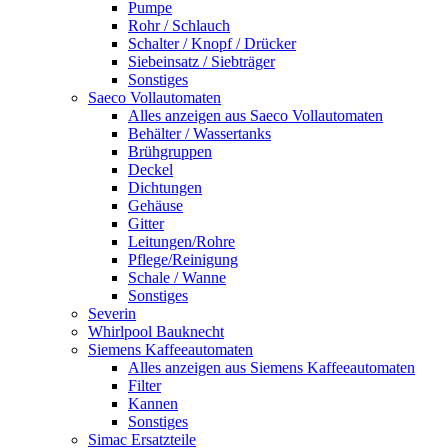
Pumpe
Rohr / Schlauch
Schalter / Knopf / Drücker
Siebeinsatz / Siebträger
Sonstiges
Saeco Vollautomaten
Alles anzeigen aus Saeco Vollautomaten
Behälter / Wassertanks
Brühgruppen
Deckel
Dichtungen
Gehäuse
Gitter
Leitungen/Rohre
Pflege/Reinigung
Schale / Wanne
Sonstiges
Severin
Whirlpool Bauknecht
Siemens Kaffeeautomaten
Alles anzeigen aus Siemens Kaffeeautomaten
Filter
Kannen
Sonstiges
Simac Ersatzteile