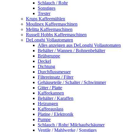
Schlauch / Rohr
Sonstiges
Trester
Krups Kaffeemühlen
Moulinex Kaffeemaschinen
Melitta Kaffeemaschinen
Russell Hobbs Kaffeemaschinen
DeLonghi Vollautomaten
Alles anzeigen aus DeLonghi Vollautomaten
Behälter / Wannen / Bohnenbehälter
Brühgruppe
Deckel
Dichtung
Durchflussmesser
Filtereinsatz / Filter
Gehäuseteile / Schalter / Schwimmer
Gitter / Platte
Kaffeekannen
Behälter / Karaffen
Heizungen
Kaffeeauslass
Platine / Elektronik
Pumpe
Schlauch / Rohr/ Milchaufschäumer
Ventile / Mahlwerke / Sonstiges