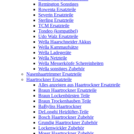
Remington Sonstiges
Rowenta Ersatzteile
Severin Ersatzteile
Sterling Ersatzteile
TCM Ersatzteile
Tondeo (kompatibel)
Udo Walz Ersatzteile
Wella Haarschneider Akkus
Wella Kammaufsätze
Wella Ladegeräte
Wella Netzteile
Wella Messerköpfe Schereinheiten
Wella sonstiges Zubehör
Nasenhaartrimmer Ersatzteile
Haartrockner Ersatzteile
Alles anzeigen aus Haartrockner Ersatzteile
Braun Haartrockner Ersatzteile
Braun Lockenbürsten Teile
Braun Trockenhauben Teile
BaByliss Haartrockner
DeLonghi Heizlüfter-Teile
Bosch Haartrockner Zubehör
Grundig Haartrockner Zubehör
Lockenwickler Zubehör
Moser Haartrockner Zubehör