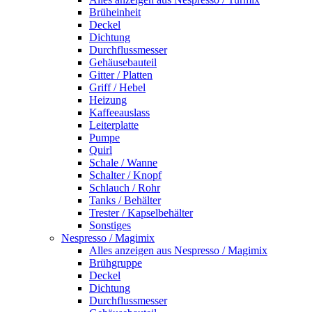
Brüheinheit
Deckel
Dichtung
Durchflussmesser
Gehäusebauteil
Gitter / Platten
Griff / Hebel
Heizung
Kaffeeauslass
Leiterplatte
Pumpe
Quirl
Schale / Wanne
Schalter / Knopf
Schlauch / Rohr
Tanks / Behälter
Trester / Kapselbehälter
Sonstiges
Nespresso / Magimix
Alles anzeigen aus Nespresso / Magimix
Brühgruppe
Deckel
Dichtung
Durchflussmesser