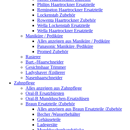
Philips Haartrockner Ersatzteile
Remington Haartrockner Ersatzteile
Lockenstab Zubehör
Rowenta Haartrockner Zubehör
Wella Lockenstab Ersatzteile
Wella Haartrockner Ersatzteile
Maniküre / Pediküre
Alles anzeigen aus Maniküre / Pediküre
Panasonic Maniküre /Pediküre
Promed Zubehör
Rasierer
Bart.-/Haarschneider
Gesichtshaar Trimmer
Ladyshaver /Epilierer
Nasenhaarschneider
Zahnpflege
Alles anzeigen aus Zahnpflege
Oral-B Ersatzbürsten
Oral-B Mundduschen-Ersatzdüsen
Braun Ersatzteile /Zubehör
Alles anzeigen aus Braun Ersatzteile /Zubehör
Becher /Wasserbehälter
Gehäuseteile
Ladegeräte
Mundduschenhandstücke