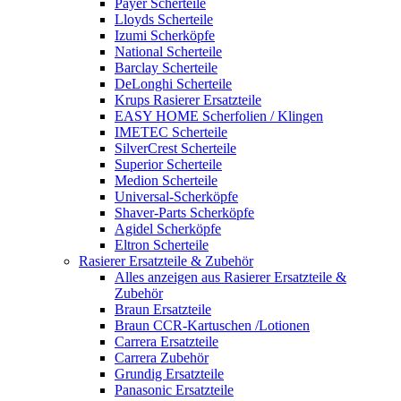
Payer Scherteile
Lloyds Scherteile
Izumi Scherköpfe
National Scherteile
Barclay Scherteile
DeLonghi Scherteile
Krups Rasierer Ersatzteile
EASY HOME Scherfolien / Klingen
IMETEC Scherteile
SilverCrest Scherteile
Superior Scherteile
Medion Scherteile
Universal-Scherköpfe
Shaver-Parts Scherköpfe
Agidel Scherköpfe
Eltron Scherteile
Rasierer Ersatzteile & Zubehör
Alles anzeigen aus Rasierer Ersatzteile &
Zubehör
Braun Ersatzteile
Braun CCR-Kartuschen /Lotionen
Carrera Ersatzteile
Carrera Zubehör
Grundig Ersatzteile
Panasonic Ersatzteile