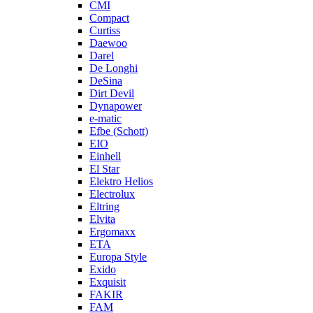
CMI
Compact
Curtiss
Daewoo
Darel
De Longhi
DeSina
Dirt Devil
Dynapower
e-matic
Efbe (Schott)
EIO
Einhell
El Star
Elektro Helios
Electrolux
Eltring
Elvita
Ergomaxx
ETA
Europa Style
Exido
Exquisit
FAKIR
FAM