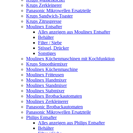
Krups Zerkleinerer
Panasonic Mikrowellen Ersatzteile
Krups Sandwich-Toaster
Krups Zitruspresse
Moulinex Entsafter
Alles anzeigen aus Moulinex Entsafter
Behälter
Filter / Siebe
Stössel, Drücker
Sonstiges
Moulinex Küchenmaschinen mit Kochfunktion
Krups Smoothiemixer
Moulinex Küchenmaschine
Moulinex Fritteusen
Moulinex Handmixer
Moulinex Standmixer
Moulinex Stabmixer
Moulinex Brotbackautomaten
Moulinex Zerkleinerer
Panasonic Brotbackautomaten
Panasonic Mikrowellen Ersatzteile
Philips Entsafter
Alles anzeigen aus Philips Entsafter
Behälter