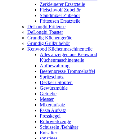
Zerkleinerer Ersatzteile
Fleischwolf Zubehör
Standmixer Zubehör
Fritteusen Ersatzteile
DeLonghi Fritteuse
DeLonghi Toaster
Grundig Küchengeräte
Grundig Grillzubehör
Kenwood Küchenmaschinenteile
Alles anzeigen aus Kenwood
Küchenmaschinenteile
Aufbewahrung
Beerenpresse Trommelraffel
Spritzschutz
Deckel / Stopfen
Gewürzmühle
Getriebe
Messer
Mixeraufsatz
Pasta Aufsatz
Presskegel
Rührwerkzeuge
Schüsseln /Behälter
Entsafter
sonstiges