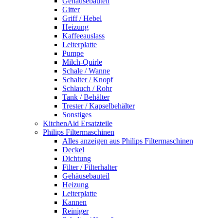
Gehäusebauteil
Gitter
Griff / Hebel
Heizung
Kaffeeauslass
Leiterplatte
Pumpe
Milch-Quirle
Schale / Wanne
Schalter / Knopf
Schlauch / Rohr
Tank / Behälter
Trester / Kapselbehälter
Sonstiges
KitchenAid Ersatzteile
Philips Filtermaschinen
Alles anzeigen aus Philips Filtermaschinen
Deckel
Dichtung
Filter / Filterhalter
Gehäusebauteil
Heizung
Leiterplatte
Kannen
Reiniger