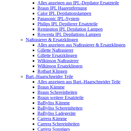
Alles anzeigen aus IPL-Depilator Ersatzteile
Braun IPL Haarentfernung
Calor IPL Depilationslampen
Panasonic IPL-System
Philips IPL Depilierer Ersatzteile
Remington IPL Depilation Lampen
Rowenta IPL Depilations-Lampen
Naßrasierer & Ersatzklingen
Alles anzeigen aus Naßrasierer & Ersatzklingen
Gillette Naßrasierer
Gillette Ersatzklingen
Wilkinson Naßrasierer
Wilkinson Ersatzklingen
Rotbart Klingen
Bart.-Haarschneider Teile
Alles anzeigen aus Bart.-Haarschneider Teile
Braun Kämme
Braun Schereinheiten
Braun weitere Ersatzteile
BaByliss Kämme
BaByliss Schereinheiten
BaByliss Ladegeräte
Carrera Kämme
Carrera Schereinheiten
Carrera Sonstiges