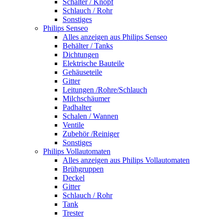
Schalter / Knopf
Schlauch / Rohr
Sonstiges
Philips Senseo
Alles anzeigen aus Philips Senseo
Behälter / Tanks
Dichtungen
Elektrische Bauteile
Gehäuseteile
Gitter
Leitungen /Rohre/Schlauch
Milchschäumer
Padhalter
Schalen / Wannen
Ventile
Zubehör /Reiniger
Sonstiges
Philips Vollautomaten
Alles anzeigen aus Philips Vollautomaten
Brühgruppen
Deckel
Gitter
Schlauch / Rohr
Tank
Trester