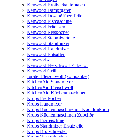
Kenwood Brotbackautomaten
Kenwood Dampfgarer
Kenwood Dosenöffner Teile
Kenwood Eismaschine
Kenwood Friteusen
Kenwood Reiskocher
Kenwood Stabmixerteile
Kenwood Standmixer
Kenwood Handmixer
Kenwood Entsafter
Kenwood -
Kenwood Fleischwolf Zubehör
Kenwood Grill
Jupiter Fleischwolf (kompatibel)
KitchenAid Standmixer
KitchenAid Fleischwolf
KitchenAid Küchenmaschinen
Krups Eierkocher
Krups Handmixer
Krups Küchenmaschine mit Kochfunktion
Krups Küchenmaschinen Zubehör
Krups Eismaschine
Krups Standmixer Ersatzteile
Krups Brotschneider
Krups Wasserkocher