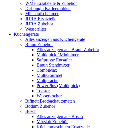
WMF Ersatzteile & Zubehör
DeLonghi Kaffeemühlen
Milchaufschäumer
JURA Ersatzteile
JURA Zubehör
Wasserfilter
Küchengeräte
Alles anzeigen aus Küchengeräte
Braun Zubehör
Alles anzeigen aus Braun Zubehör
Multiquick / Minipimer
Saftpresse Entsafter
Braun Standmixer
CombiMax
MultiGourmet
Multipractic
PowerPlus (Multiquick)
Toaster
Wasserkocher
Bifinett Brotbackautomaten
Bodum Zubehör
Bosch
Alles anzeigen aus Bosch
Mixstab Zubehör
Küchenmaschinen Ersatzteile