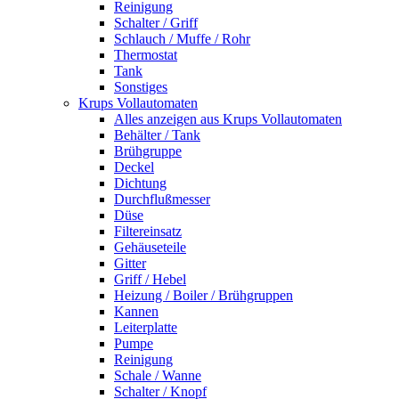
Reinigung
Schalter / Griff
Schlauch / Muffe / Rohr
Thermostat
Tank
Sonstiges
Krups Vollautomaten
Alles anzeigen aus Krups Vollautomaten
Behälter / Tank
Brühgruppe
Deckel
Dichtung
Durchflußmesser
Düse
Filtereinsatz
Gehäuseteile
Gitter
Griff / Hebel
Heizung / Boiler / Brühgruppen
Kannen
Leiterplatte
Pumpe
Reinigung
Schale / Wanne
Schalter / Knopf