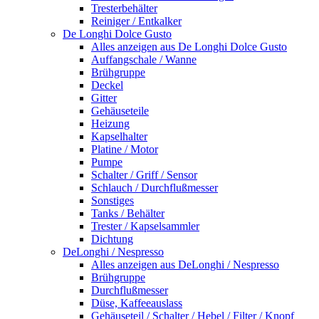
Tresterbehälter
Reiniger / Entkalker
De Longhi Dolce Gusto
Alles anzeigen aus De Longhi Dolce Gusto
Auffangschale / Wanne
Brühgruppe
Deckel
Gitter
Gehäuseteile
Heizung
Kapselhalter
Platine / Motor
Pumpe
Schalter / Griff / Sensor
Schlauch / Durchflußmesser
Sonstiges
Tanks / Behälter
Trester / Kapselsammler
Dichtung
DeLonghi / Nespresso
Alles anzeigen aus DeLonghi / Nespresso
Brühgruppe
Durchflußmesser
Düse, Kaffeeauslass
Gehäuseteil / Schalter / Hebel / Filter / Knopf