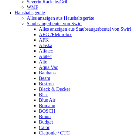
Severin Raclette-Gril
WMF
Haushaltsgeräte
Alles anzeigen aus Haushaltsgeräte
Staubsaugerbeutel von Swirl
Alles anzeigen aus Staubsaugerbeutel von Swirl
AEG /Elektrolux
AFK
Alaska
Alfatec
Alutec
Alto
Aqua Vac
Bauhaus
Beam
Bestron
Black & Decker
Bliss
Blue Air
Bomann
BOSCH
Braun
Budget
Calor
Clatronic / CTC