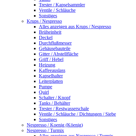
Trester / Kapselsammler
Ventile / Schläuche
Sonstiges
Krups / Nespresso
Alles anzeigen aus Krups / Nespresso
Brüheinheit
Deckel
Durchflußmesser
Gehäusebauteile
Gitter / Abstellfläche
Griff / Hebel
Heizung
Kaffeeauslass
Kapselhalter
Leiterplatten
Pumpe
Quirl
Schalter / Knopf
Tanks / Behälter
Trester / Restwasserschale
Ventile / Schläuche / Dichtungen / Siebe
Sonstiges
Nespresso / Koenig (Köenig)
Nespresso / Turmix
Alles anzeigen aus Nespresso / Turmix