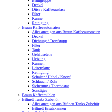
Brühgruppe
Deckel
Düse / Kaffeeauslass
Filter
Kanne
Reinigung
Braun Kaffeeautomaten
Alles anzeigen aus Braun Kaffeeautomaten
Deckel
Dichtung / Tropfstopp
Filter
Tank
Gehäuseteile
Heizung
Kannen
Leiterplatte
Reinigung
Schalter / Hebel / Knopf
Schlauch / Rohr
Sicherung / Thermostat
Sonstiges
Braun Kaffeemühlen
Bifinett Tanks Zubehör
Alles anzeigen aus Bifinett Tanks Zubehör
Bifinett Ersatzkannen