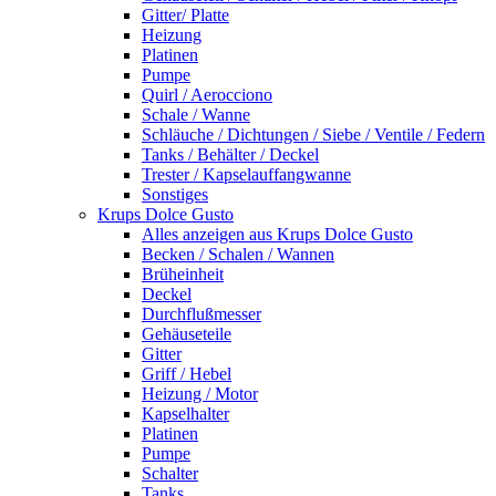
Gitter/ Platte
Heizung
Platinen
Pumpe
Quirl / Aerocciono
Schale / Wanne
Schläuche / Dichtungen / Siebe / Ventile / Federn
Tanks / Behälter / Deckel
Trester / Kapselauffangwanne
Sonstiges
Krups Dolce Gusto
Alles anzeigen aus Krups Dolce Gusto
Becken / Schalen / Wannen
Brüheinheit
Deckel
Durchflußmesser
Gehäuseteile
Gitter
Griff / Hebel
Heizung / Motor
Kapselhalter
Platinen
Pumpe
Schalter
Tanks