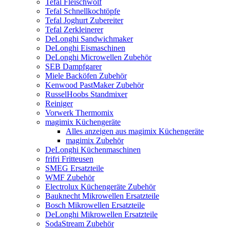
Tefal Fleischwolf
Tefal Schnellkochtöpfe
Tefal Joghurt Zubereiter
Tefal Zerkleinerer
DeLonghi Sandwichmaker
DeLonghi Eismaschinen
DeLonghi Microwellen Zubehör
SEB Dampfgarer
Miele Backöfen Zubehör
Kenwood PastMaker Zubehör
RusselHoobs Standmixer
Reiniger
Vorwerk Thermomix
magimix Küchengeräte
Alles anzeigen aus magimix Küchengeräte
magimix Zubehör
DeLonghi Küchenmaschinen
frifri Fritteusen
SMEG Ersatzteile
WMF Zubehör
Electrolux Küchengeräte Zubehör
Bauknecht Mikrowellen Ersatzteile
Bosch Mikrowellen Ersatzteile
DeLonghi Mikrowellen Ersatzteile
SodaStream Zubehör