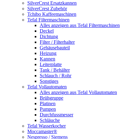
SilverCrest Ersatzkannen
SilverCrest Zubehör
Tchibo Kaffeemaschinen
Tefal Filtermaschinen
Alles anzeigen aus Tefal Filtermaschinen
Deckel
Dichtung
Filter / Filterhalter
Gehäusebauteil
Heizung
Kannen
Leiterplatte
Tank / Behälter
Schlauch / Rohr
Sonstiges
Tefal Vollautomaten
Alles anzeigen aus Tefal Vollautomaten
Brühgruppe
Platinen
Pumpen
Durchfussmesser
Schläuche
Tefal Wasserkocher
Moccamaster®
Nespresso / Siemens