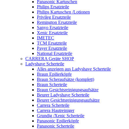
Panasonic Kartuschen
Philips Ersatzteile
Philips Kartuschen /Lotionen
Privileg Ersatzteile
Remington Ersatzteile
Sanyo Ersatzteile
Xenic Ersatzteile
IMETEC
TCM Ersatzteile
Payer Ersatzteile
National Ersatzteile
CARRERA Geräte SHOP
Ladyshave Scherteile
Alles anzeigen aus Ladyshave Scherteile
Braun Epilierköpfe
Braun Scheraufsätze (komplett)
Braun Scherteile
Braun Gesichtsreinigungsaufsätze
Beurer Ladyshave Scherteile
Beurer Gesichtsreinigungsaufsätze
Carrera Scherteile
Carrera Hautreiniger
Grundig /Xenic Scherteile
Panasonic Epilierköpfe
Panasonic Scherteile