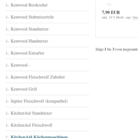
Kenwood Reiskocher
(0)
7,90 EUR
Kenwood Stabmixerteile
inkl. 19 % MwSt. zzgl.
Vers
Kenwood Standmixer
Kenwood Handmixer
Zeige
1
bis
3
(von insgesam
Kenwood Entsafter
Kenwood -
Kenwood Fleischwolf Zubehör
Kenwood Grill
Jupiter Fleischwolf (kompatibel)
KitchenAid Standmixer
KitchenAid Fleischwolf
KitchenAid Küchenmaschinen