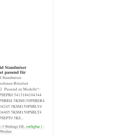
id Standmixer
t passend für
0PS*
d Standmixer
chinen Ritzelset
 Passend zu Modelle*:
SEPK0 5413184104344
PSBRI4 5KSM150PSBER4
04245 5KSM150PSBLV4
04405 5KSM150PSBLT4
SEPT0 5KS...
1-5 Werktage DE,
verfügbar 1
-
4 Wochen