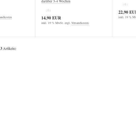
darüber 3-4 Wochen
(0)
(0)
22,90 EU
14,90 EUR
andkosten
inkl. 19 % Mw
inkl. 19 % MwSt. zzgl.
Versandkosten
t
3
Artikeln)