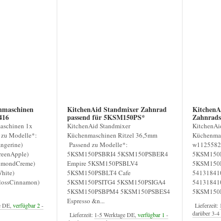
nmaschinen
KitchenAid Standmixer Zahnrad
KitchenA
416
passend für 5KSM150PS*
Zahnradse
5KSM15
aschinen 1x
KitchenAid Standmixer
KitchenAi
 zu Modelle*:
Küchenmaschinen Ritzel 36,5mm
Küchenmas
ngerine)
Passend zu Modelle*:
w11255822
eenApple)
5KSM150PSBRI4 5KSM150PSBER4
5KSM150P
lmondCreme)
Empire 5KSM150PSBLV4
5KSM150
hite)
5KSM150PSBLT4 Cafe
54131841
ossCinnamon)
5KSM150PSITG4 5KSM150PSIGA4
54131841
5KSM150PSBPM4 5KSM150PSBES4
5KSM150P
Espresso &n...
e DE,
verfügbar 2
-
Lieferzeit:
darüber 3-
Lieferzeit:
1-5 Werktage DE,
verfügbar 1
-