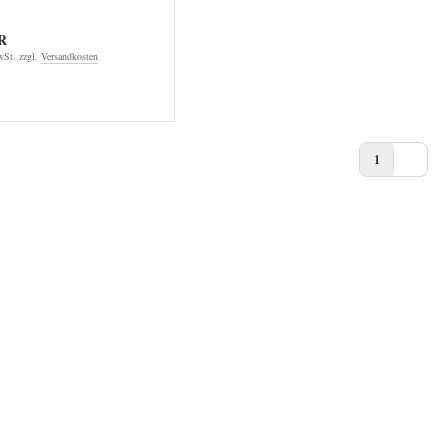
R
St. zzgl.
Versandkosten
1