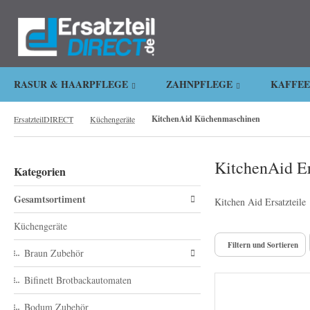
.
RASUR & HAARPFLEGE
ZAHNPFLEGE
KAFFE
KitchenAid Küchenmaschinen
ErsatzteilDIRECT
Küchengeräte
KitchenAid Er
Kategorien
Gesamtsortiment
Kitchen Aid Ersatzteile
Küchengeräte
Filtern und Sortieren
Braun Zubehör
Bifinett Brotbackautomaten
Bodum Zubehör