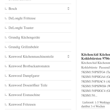
Bosch
DeLonghi Fritteuse
DeLonghi Toaster
Grundig Küchengeräte
Grundig Grillzubehör
KitchenAid Küche
Kenwood Küchenmaschinenteile
Kohlebürsten 9706
KitchenAid Küchenm
Kenwood Brotbackautomaten
Kohlebürste Passend
5KSM150PSITG4 (Ta
Kenwood Dampfgarer
5KSM150PSIGA4 (Gr
5KSM150PSIAC4 (A
Kenwood Dosenöffner Teile
5KSM150PSIWH4 (W
5KSM150PSIGC4 (Gl
Kenwood Eismaschine
5KSM150...
Lieferzeit:
1-5 Werktag
Kenwood Friteusen
darüber 3-4 Wochen