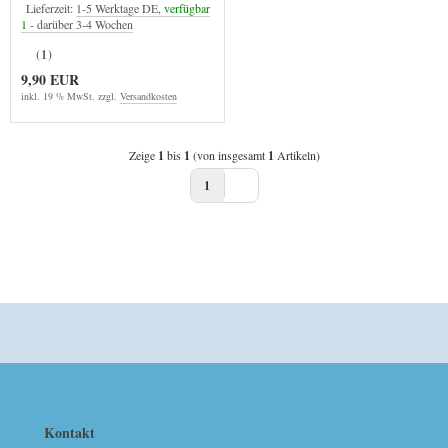
Lieferzeit:
1-5 Werktage DE,
verfügbar
1
- darüber 3-4 Wochen
(1)
9,90 EUR
inkl. 19 % MwSt. zzgl.
Versandkosten
Zeige
1
bis
1
(von insgesamt
1
Artikeln)
1
Kontakt