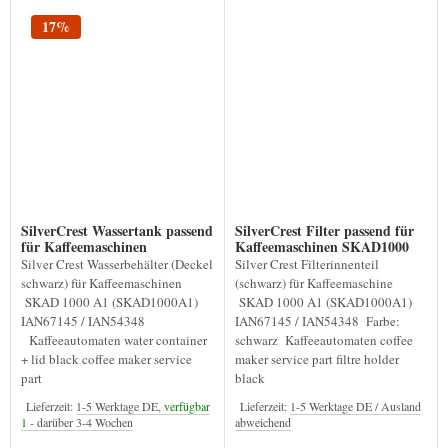
17%
SilverCrest Wassertank passend
SilverCrest Filter passend für
für Kaffeemaschinen
Kaffeemaschinen SKAD1000
SKAD1000
Silver Crest Wasserbehälter (Deckel
Silver Crest Filterinnenteil
schwarz) für Kaffeemaschinen
(schwarz) für Kaffeemaschine
SKAD 1000 A1 (SKAD1000A1)
SKAD 1000 A1 (SKAD1000A1)
IAN67145 / IAN54348
IAN67145 / IAN54348 Farbe:
Kaffeeautomaten water container
schwarz Kaffeeautomaten coffee
+ lid black coffee maker service
maker service part filtre holder
part
black
Lieferzeit:
1-5 Werktage DE,
verfügbar
Lieferzeit:
1-5 Werktage DE / Ausland
1
- darüber 3-4 Wochen
abweichend