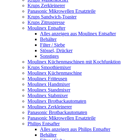
Krups Zerkleinerer
Panasonic Mikrowellen Ersatzteile
Krups Sandwich-Toaster
Krups Zitruspresse
Moulinex Entsafter
Alles anzeigen aus Moulinex Entsafter
Behälter
Filter / Siebe
Stössel, Drücker
Sonstiges
Moulinex Küchenmaschinen mit Kochfunktion
Krups Smoothiemixer
Moulinex Küchenmaschine
Moulinex Fritteusen
Moulinex Handmixer
Moulinex Standmixer
Moulinex Stabmixer
Moulinex Brotbackautomaten
Moulinex Zerkleinerer
Panasonic Brotbackautomaten
Panasonic Mikrowellen Ersatzteile
Philips Entsafter
Alles anzeigen aus Philips Entsafter
Behälter