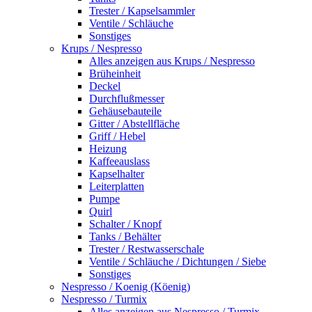
Trester / Kapselsammler
Ventile / Schläuche
Sonstiges
Krups / Nespresso
Alles anzeigen aus Krups / Nespresso
Brüheinheit
Deckel
Durchflußmesser
Gehäusebauteile
Gitter / Abstellfläche
Griff / Hebel
Heizung
Kaffeeauslass
Kapselhalter
Leiterplatten
Pumpe
Quirl
Schalter / Knopf
Tanks / Behälter
Trester / Restwasserschale
Ventile / Schläuche / Dichtungen / Siebe
Sonstiges
Nespresso / Koenig (Köenig)
Nespresso / Turmix
Alles anzeigen aus Nespresso / Turmix