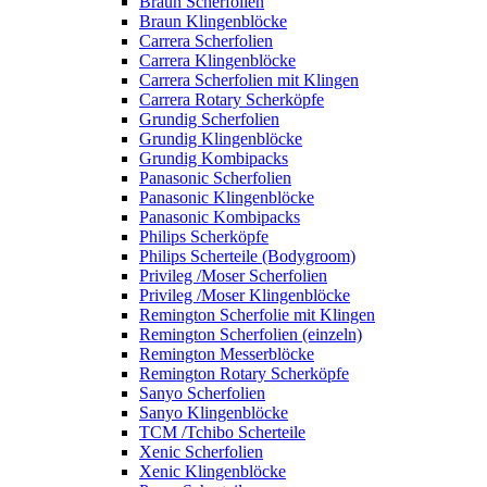
Braun Scherfolien
Braun Klingenblöcke
Carrera Scherfolien
Carrera Klingenblöcke
Carrera Scherfolien mit Klingen
Carrera Rotary Scherköpfe
Grundig Scherfolien
Grundig Klingenblöcke
Grundig Kombipacks
Panasonic Scherfolien
Panasonic Klingenblöcke
Panasonic Kombipacks
Philips Scherköpfe
Philips Scherteile (Bodygroom)
Privileg /Moser Scherfolien
Privileg /Moser Klingenblöcke
Remington Scherfolie mit Klingen
Remington Scherfolien (einzeln)
Remington Messerblöcke
Remington Rotary Scherköpfe
Sanyo Scherfolien
Sanyo Klingenblöcke
TCM /Tchibo Scherteile
Xenic Scherfolien
Xenic Klingenblöcke