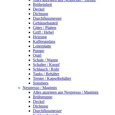
Brüheinheit
Deckel
Dichtung
Durchflussmesser
Gehäusebauteil
Gitter / Platten
Griff / Hebel
Heizung
Kaffeeauslass
Leiterplatte
Pumpe
Quirl
Schale / Wanne
Schalter / Knopf
Schlauch / Rohr
Tanks / Behälter
Trester / Kapselbehälter
Sonstiges
Nespresso / Magimix
Alles anzeigen aus Nespresso / Magimix
Brühgruppe
Deckel
Dichtung
Durchflussmesser