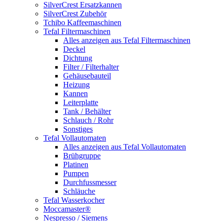
SilverCrest Ersatzkannen
SilverCrest Zubehör
Tchibo Kaffeemaschinen
Tefal Filtermaschinen
Alles anzeigen aus Tefal Filtermaschinen
Deckel
Dichtung
Filter / Filterhalter
Gehäusebauteil
Heizung
Kannen
Leiterplatte
Tank / Behälter
Schlauch / Rohr
Sonstiges
Tefal Vollautomaten
Alles anzeigen aus Tefal Vollautomaten
Brühgruppe
Platinen
Pumpen
Durchfussmesser
Schläuche
Tefal Wasserkocher
Moccamaster®
Nespresso / Siemens