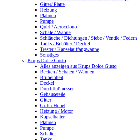
Gitter/ Platte
Heizung
Platinen
Pumpe
Quirl / Aerocciono
Schale / Wanne
Schläuche / Dichtungen / Siebe / Ventile / Federn
Tanks / Behälter / Deckel
Trester / Kapselauffangwanne
Sonstiges
Krups Dolce Gusto
Alles anzeigen aus Krups Dolce Gusto
Becken / Schalen / Wannen
Brüheinheit
Deckel
Durchflußmesser
Gehäuseteile
Gitter
Griff / Hebel
Heizung / Motor
Kapselhalter
Platinen
Pumpe
Schalter
Tanks