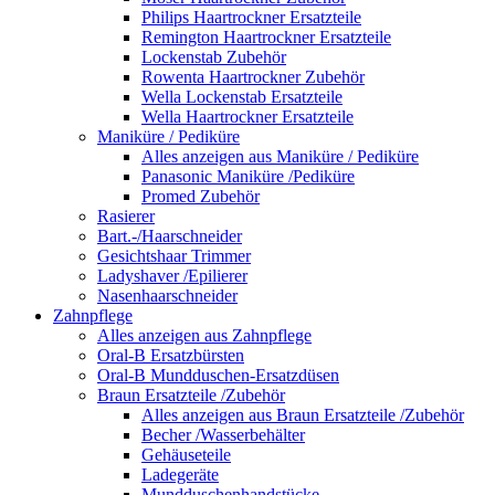
Philips Haartrockner Ersatzteile
Remington Haartrockner Ersatzteile
Lockenstab Zubehör
Rowenta Haartrockner Zubehör
Wella Lockenstab Ersatzteile
Wella Haartrockner Ersatzteile
Maniküre / Pediküre
Alles anzeigen aus Maniküre / Pediküre
Panasonic Maniküre /Pediküre
Promed Zubehör
Rasierer
Bart.-/Haarschneider
Gesichtshaar Trimmer
Ladyshaver /Epilierer
Nasenhaarschneider
Zahnpflege
Alles anzeigen aus Zahnpflege
Oral-B Ersatzbürsten
Oral-B Mundduschen-Ersatzdüsen
Braun Ersatzteile /Zubehör
Alles anzeigen aus Braun Ersatzteile /Zubehör
Becher /Wasserbehälter
Gehäuseteile
Ladegeräte
Mundduschenhandstücke