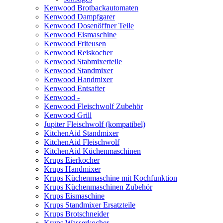
Kenwood Brotbackautomaten
Kenwood Dampfgarer
Kenwood Dosenöffner Teile
Kenwood Eismaschine
Kenwood Friteusen
Kenwood Reiskocher
Kenwood Stabmixerteile
Kenwood Standmixer
Kenwood Handmixer
Kenwood Entsafter
Kenwood -
Kenwood Fleischwolf Zubehör
Kenwood Grill
Jupiter Fleischwolf (kompatibel)
KitchenAid Standmixer
KitchenAid Fleischwolf
KitchenAid Küchenmaschinen
Krups Eierkocher
Krups Handmixer
Krups Küchenmaschine mit Kochfunktion
Krups Küchenmaschinen Zubehör
Krups Eismaschine
Krups Standmixer Ersatzteile
Krups Brotschneider
Krups Wasserkocher