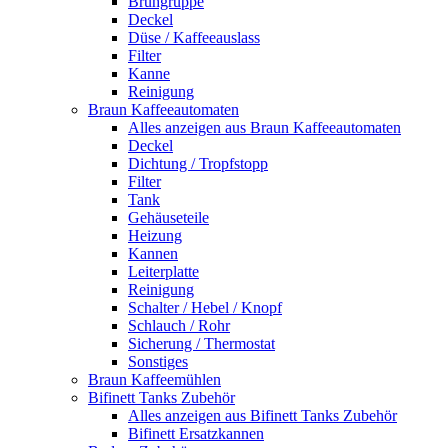
Brühgruppe
Deckel
Düse / Kaffeeauslass
Filter
Kanne
Reinigung
Braun Kaffeeautomaten
Alles anzeigen aus Braun Kaffeeautomaten
Deckel
Dichtung / Tropfstopp
Filter
Tank
Gehäuseteile
Heizung
Kannen
Leiterplatte
Reinigung
Schalter / Hebel / Knopf
Schlauch / Rohr
Sicherung / Thermostat
Sonstiges
Braun Kaffeemühlen
Bifinett Tanks Zubehör
Alles anzeigen aus Bifinett Tanks Zubehör
Bifinett Ersatzkannen