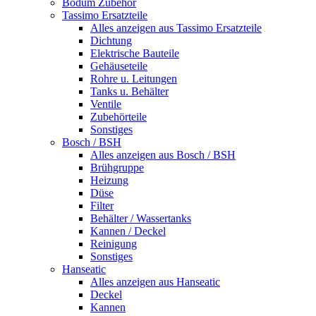
Bodum Zubehör
Tassimo Ersatzteile
Alles anzeigen aus Tassimo Ersatzteile
Dichtung
Elektrische Bauteile
Gehäuseteile
Rohre u. Leitungen
Tanks u. Behälter
Ventile
Zubehörteile
Sonstiges
Bosch / BSH
Alles anzeigen aus Bosch / BSH
Brühgruppe
Heizung
Düse
Filter
Behälter / Wassertanks
Kannen / Deckel
Reinigung
Sonstiges
Hanseatic
Alles anzeigen aus Hanseatic
Deckel
Kannen