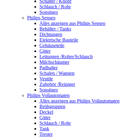
Schalter / Knopf
Schlauch / Rohr
Sonstiges
Philips Senseo
Alles anzeigen aus Philips Senseo
Behälter / Tanks
Dichtungen
Elektrische Bauteile
Gehäuseteile
Gitter
Leitungen /Rohre/Schlauch
Milchschäumer
Padhalter
Schalen / Wannen
Ventile
Zubehör /Reiniger
Sonstiges
Philips Vollautomaten
Alles anzeigen aus Philips Vollautomaten
Brühgruppen
Deckel
Gitter
Schlauch / Rohr
Tank
Trester