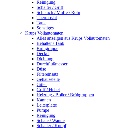
Reinigung
Schalter / Griff
Schlauch / Muffe / Rohr
Thermostat
Tank
Sonstiges
Krups Vollautomaten
Alles anzeigen aus Krups Vollautomaten
Behälter / Tank
Brühgruppe
Deckel
Dichtung
Durchflußmesser
Düse
Filtereinsatz
Gehäuseteile
Gitter
Griff / Hebel
Heizung / Boiler / Brühgruppen
Kannen
Leiterplatte
Pumpe
Reinigung
Schale / Wanne
Schalter / Knopf