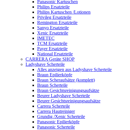
Panasonic Kartuschen
Philips Ersatzteile
Philips Kartuschen /Lotionen
Privileg Ersatzteile
Remington Ersatzteile
Sanyo Ersatzteile
Xenic Ersatzteile
IMETEC
TCM Ersatzteile
Payer Ersatzteile
National Ersatzteile
CARRERA Geräte SHOP
Ladyshave Scherteile
Alles anzeigen aus Ladyshave Scherteile
Braun Epilierköpfe
Braun Scheraufsätze (komplett)
Braun Scherteile
Braun Gesichtsreinigungsaufsätze
Beurer Ladyshave Scherteile
Beurer Gesichtsreinigungsaufsätze
Carrera Scherteile
Carrera Hautreiniger
Grundig /Xenic Scherteile
Panasonic Epilierköpfe
Panasonic Scherteile