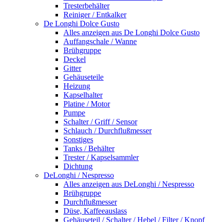
Tresterbehälter
Reiniger / Entkalker
De Longhi Dolce Gusto
Alles anzeigen aus De Longhi Dolce Gusto
Auffangschale / Wanne
Brühgruppe
Deckel
Gitter
Gehäuseteile
Heizung
Kapselhalter
Platine / Motor
Pumpe
Schalter / Griff / Sensor
Schlauch / Durchflußmesser
Sonstiges
Tanks / Behälter
Trester / Kapselsammler
Dichtung
DeLonghi / Nespresso
Alles anzeigen aus DeLonghi / Nespresso
Brühgruppe
Durchflußmesser
Düse, Kaffeeauslass
Gehäuseteil / Schalter / Hebel / Filter / Knopf