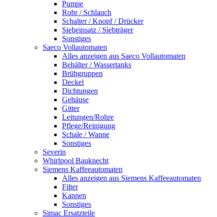
Pumpe
Rohr / Schlauch
Schalter / Knopf / Drücker
Siebeinsatz / Siebträger
Sonstiges
Saeco Vollautomaten
Alles anzeigen aus Saeco Vollautomaten
Behälter / Wassertanks
Brühgruppen
Deckel
Dichtungen
Gehäuse
Gitter
Leitungen/Rohre
Pflege/Reinigung
Schale / Wanne
Sonstiges
Severin
Whirlpool Bauknecht
Siemens Kaffeeautomaten
Alles anzeigen aus Siemens Kaffeeautomaten
Filter
Kannen
Sonstiges
Simac Ersatzteile