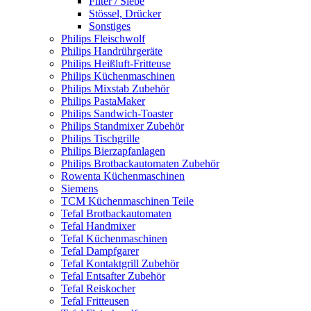
Filter / Siebe
Stössel, Drücker
Sonstiges
Philips Fleischwolf
Philips Handrührgeräte
Philips Heißluft-Fritteuse
Philips Küchenmaschinen
Philips Mixstab Zubehör
Philips PastaMaker
Philips Sandwich-Toaster
Philips Standmixer Zubehör
Philips Tischgrille
Philips Bierzapfanlagen
Philips Brotbackautomaten Zubehör
Rowenta Küchenmaschinen
Siemens
TCM Küchenmaschinen Teile
Tefal Brotbackautomaten
Tefal Handmixer
Tefal Küchenmaschinen
Tefal Dampfgarer
Tefal Kontaktgrill Zubehör
Tefal Entsafter Zubehör
Tefal Reiskocher
Tefal Fritteusen