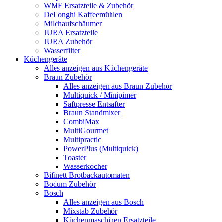
WMF Ersatzteile & Zubehör
DeLonghi Kaffeemühlen
Milchaufschäumer
JURA Ersatzteile
JURA Zubehör
Wasserfilter
Küchengeräte
Alles anzeigen aus Küchengeräte
Braun Zubehör
Alles anzeigen aus Braun Zubehör
Multiquick / Minipimer
Saftpresse Entsafter
Braun Standmixer
CombiMax
MultiGourmet
Multipractic
PowerPlus (Multiquick)
Toaster
Wasserkocher
Bifinett Brotbackautomaten
Bodum Zubehör
Bosch
Alles anzeigen aus Bosch
Mixstab Zubehör
Küchenmaschinen Ersatzteile