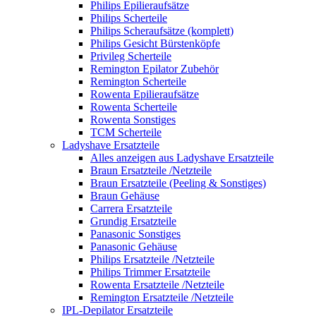
Philips Epilieraufsätze
Philips Scherteile
Philips Scheraufsätze (komplett)
Philips Gesicht Bürstenköpfe
Privileg Scherteile
Remington Epilator Zubehör
Remington Scherteile
Rowenta Epilieraufsätze
Rowenta Scherteile
Rowenta Sonstiges
TCM Scherteile
Ladyshave Ersatzteile
Alles anzeigen aus Ladyshave Ersatzteile
Braun Ersatzteile /Netzteile
Braun Ersatzteile (Peeling & Sonstiges)
Braun Gehäuse
Carrera Ersatzteile
Grundig Ersatzteile
Panasonic Sonstiges
Panasonic Gehäuse
Philips Ersatzteile /Netzteile
Philips Trimmer Ersatzteile
Rowenta Ersatzteile /Netzteile
Remington Ersatzteile /Netzteile
IPL-Depilator Ersatzteile