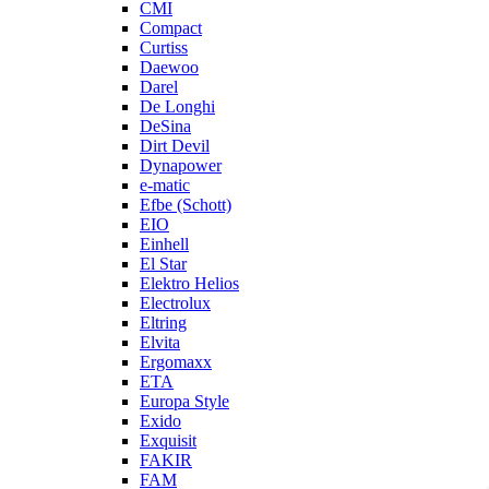
CMI
Compact
Curtiss
Daewoo
Darel
De Longhi
DeSina
Dirt Devil
Dynapower
e-matic
Efbe (Schott)
EIO
Einhell
El Star
Elektro Helios
Electrolux
Eltring
Elvita
Ergomaxx
ETA
Europa Style
Exido
Exquisit
FAKIR
FAM