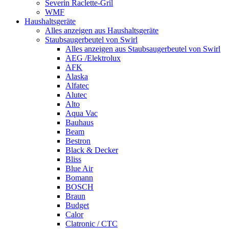
Severin Raclette-Gril
WMF
Haushaltsgeräte
Alles anzeigen aus Haushaltsgeräte
Staubsaugerbeutel von Swirl
Alles anzeigen aus Staubsaugerbeutel von Swirl
AEG /Elektrolux
AFK
Alaska
Alfatec
Alutec
Alto
Aqua Vac
Bauhaus
Beam
Bestron
Black & Decker
Bliss
Blue Air
Bomann
BOSCH
Braun
Budget
Calor
Clatronic / CTC