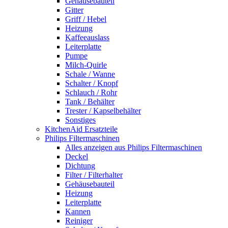
Gehäusebauteil
Gitter
Griff / Hebel
Heizung
Kaffeeauslass
Leiterplatte
Pumpe
Milch-Quirle
Schale / Wanne
Schalter / Knopf
Schlauch / Rohr
Tank / Behälter
Trester / Kapselbehälter
Sonstiges
KitchenAid Ersatzteile
Philips Filtermaschinen
Alles anzeigen aus Philips Filtermaschinen
Deckel
Dichtung
Filter / Filterhalter
Gehäusebauteil
Heizung
Leiterplatte
Kannen
Reiniger