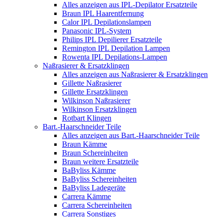
Alles anzeigen aus IPL-Depilator Ersatzteile
Braun IPL Haarentfernung
Calor IPL Depilationslampen
Panasonic IPL-System
Philips IPL Depilierer Ersatzteile
Remington IPL Depilation Lampen
Rowenta IPL Depilations-Lampen
Naßrasierer & Ersatzklingen
Alles anzeigen aus Naßrasierer & Ersatzklingen
Gillette Naßrasierer
Gillette Ersatzklingen
Wilkinson Naßrasierer
Wilkinson Ersatzklingen
Rotbart Klingen
Bart.-Haarschneider Teile
Alles anzeigen aus Bart.-Haarschneider Teile
Braun Kämme
Braun Schereinheiten
Braun weitere Ersatzteile
BaByliss Kämme
BaByliss Schereinheiten
BaByliss Ladegeräte
Carrera Kämme
Carrera Schereinheiten
Carrera Sonstiges