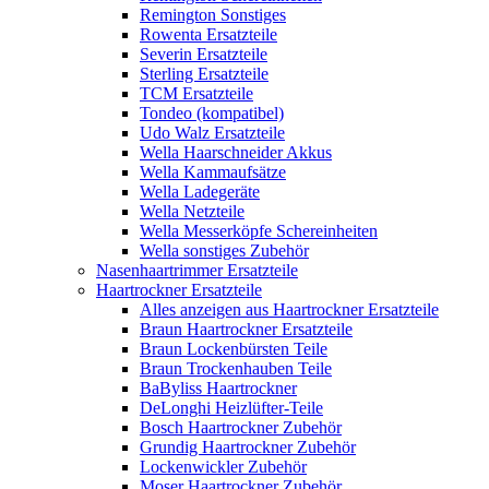
Remington Sonstiges
Rowenta Ersatzteile
Severin Ersatzteile
Sterling Ersatzteile
TCM Ersatzteile
Tondeo (kompatibel)
Udo Walz Ersatzteile
Wella Haarschneider Akkus
Wella Kammaufsätze
Wella Ladegeräte
Wella Netzteile
Wella Messerköpfe Schereinheiten
Wella sonstiges Zubehör
Nasenhaartrimmer Ersatzteile
Haartrockner Ersatzteile
Alles anzeigen aus Haartrockner Ersatzteile
Braun Haartrockner Ersatzteile
Braun Lockenbürsten Teile
Braun Trockenhauben Teile
BaByliss Haartrockner
DeLonghi Heizlüfter-Teile
Bosch Haartrockner Zubehör
Grundig Haartrockner Zubehör
Lockenwickler Zubehör
Moser Haartrockner Zubehör