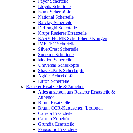
Payer Scherteile
Lloyds Scherteile
Izumi Scherköpfe
National Scherteile
Barclay Scherteile
DeLonghi Scherteile
Krups Rasierer Ersatzteile
EASY HOME Scherfolien / Klingen
IMETEC Scherteile
SilverCrest Scherteile
Superior Scherteile
Medion Scherteile
Universal-Scherköpfe
Shaver-Parts Scherköpfe
Agidel Scherköpfe
Eltron Scherteile
Rasierer Ersatzteile & Zubehör
Alles anzeigen aus Rasierer Ersatzteile &
Zubehör
Braun Ersatzteile
Braun CCR-Kartuschen /Lotionen
Carrera Ersatzteile
Carrera Zubehör
Grundig Ersatzteile
Panasonic Ersatzteile