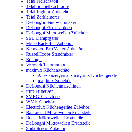
Tefal Fleischwolf
Tefal Schnellkochtöpfe
Tefal Joghurt Zubereiter
Tefal Zerkleinerer
DeLonghi Sandwichmaker
DeLonghi Eismaschinen
DeLonghi Microwellen Zubehör
SEB Dampfgarer
Miele Backöfen Zubehör
Kenwood PastMaker Zubehör
RusselHoobs Standmixer
Reiniger
Vorwerk Thermomix
magimix Küchengeräte
Alles anzeigen aus magimix Küchengeräte
magimix Zubehör
DeLonghi Küchenmaschinen
frifri Fritteusen
SMEG Ersatzteile
WMF Zubehör
Electrolux Küchengeräte Zubehör
Bauknecht Mikrowellen Ersatzteile
Bosch Mikrowellen Ersatzteile
DeLonghi Mikrowellen Ersatzteile
SodaStream Zubehör