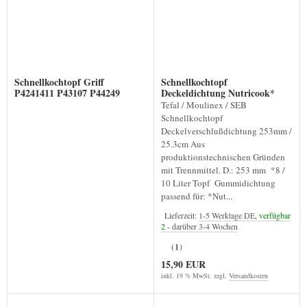
Schnellkochtopf Griff
Schnellkochtopf
P4241411 P43107 P44249
Deckeldichtung Nutricook*
Tefal / Moulinex / SEB
Schnellkochtopf
Deckelverschlußdichtung 253mm /
25.3cm Aus
produktionstechnischen Gründen
mit Trennmittel. D.: 253 mm *8 /
10 Liter Topf Gummidichtung
passend für: *Nut...
Lieferzeit:
1-5 Werktage DE,
verfügbar
2
- darüber 3-4 Wochen
(1)
15,90 EUR
inkl. 19 % MwSt. zzgl.
Versandkosten