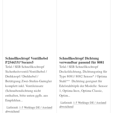
Schnellkochtopf Ventilhebel
Schnellkochtopf Dichtung
P2544331*Secure5
verwendbar passend für 8081
8082 Sensor
Tefal / SEB Schnellkochtopf
Tefal / SEB Schnellkochtopf
Sicherheitsventil-Ventilhebel /
Deckeldichtung, Dichtungsring für
Drehknopf / Drehhebel /
Type 8081/ 8082 Sensor* / Optima
Betätigung Zwei-Stufen-Garregler
Stahl** Dichtring geeignet für
komplett inkl. Ventileinsatz
Edelstahltöpfe der Modelle: Sensor
(Schraubendichtung nicht
1, Optima Inox, Optima Classic,
enthalten, bitte unten ggfls. aus
Optim...
Empfehlun...
Lieferzeit:
1-5 Werktage DE / Ausland
abweichend
Lieferzeit:
1-5 Werktage DE / Ausland
abweichend