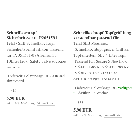
Schnellkochtopf
Schnellkochtopf Topfgriff lang
Sicherheitsventil P2051531
verwendbar passend für
P2544331*
Tefal / SEB Schnellkochtopf
Tefal SEB Moulinex
Sicherheitsventil silikon Passend
Schnellkochtopf großer Griff am
für: P2051531/07A Sensor 3,
Topfunterteil 6L / 4 Liter Topf
10Liter Inox Safety valve soupape
Passend für: Secure 5 Neo Inox
securite
P2544331/89A P2544337/89AR
P2530738 P253073189A
Lieferzeit:
1-5 Werktage DE / Ausland
SECURE 5 NEO INOX 6L P...
abweichend
Lieferzeit:
1-5 Werktage DE,
verfügbar
(1)
2
- darüber 3-4 Wochen
6,90 EUR
(1)
inkl. 19 % MwSt. zzgl.
Versandkosten
5,90 EUR
inkl. 19 % MwSt. zzgl.
Versandkosten