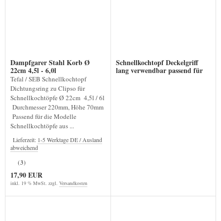
Dampfgarer Stahl Korb Ø
Schnellkochtopf Deckelgriff
22cm 4,5l - 6,0l
lang verwendbar passend für
P20507
Tefal / SEB Schnellkochtopf
Dichtungsring zu Clipso für
Schnellkochtöpfe Ø 22cm 4,5l / 6l
Durchmesser 220mm, Höhe 70mm
Passend für die Modelle
Schnellkochtöpfe aus ...
Lieferzeit:
1-5 Werktage DE / Ausland
abweichend
(3)
17,90 EUR
inkl. 19 % MwSt. zzgl.
Versandkosten