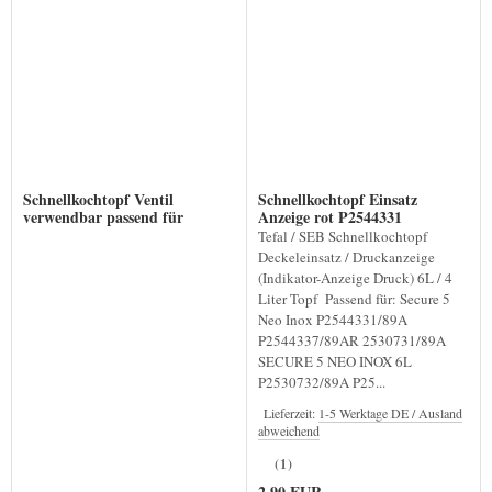
Schnellkochtopf Ventil
Schnellkochtopf Einsatz
verwendbar passend für
Anzeige rot P2544331
P2544331
Tefal / SEB Schnellkochtopf
Deckeleinsatz / Druckanzeige
(Indikator-Anzeige Druck) 6L / 4
Liter Topf Passend für: Secure 5
Neo Inox P2544331/89A
P2544337/89AR 2530731/89A
SECURE 5 NEO INOX 6L
P2530732/89A P25...
Lieferzeit:
1-5 Werktage DE / Ausland
abweichend
(1)
2,90 EUR