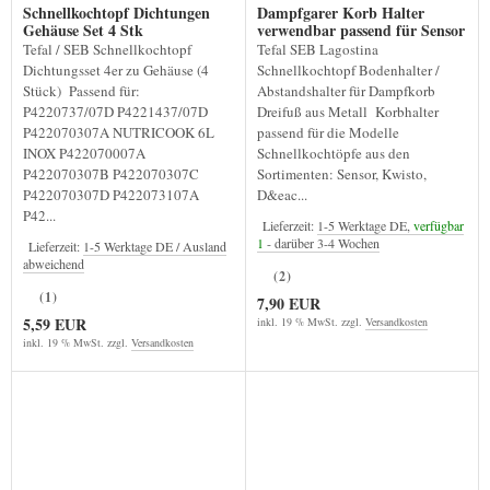
Schnellkochtopf Dichtungen
Dampfgarer Korb Halter
Gehäuse Set 4 Stk
verwendbar passend für Sensor
Clipso etc.
Tefal / SEB Schnellkochtopf
Tefal SEB Lagostina
Dichtungsset 4er zu Gehäuse (4
Schnellkochtopf Bodenhalter /
Stück) Passend für:
Abstandshalter für Dampfkorb
P4220737/07D P4221437/07D
Dreifuß aus Metall Korbhalter
P422070307A NUTRICOOK 6L
passend für die Modelle
INOX P422070007A
Schnellkochtöpfe aus den
P422070307B P422070307C
Sortimenten: Sensor, Kwisto,
P422070307D P422073107A
D&eac...
P42...
Lieferzeit:
1-5 Werktage DE,
verfügbar
1
- darüber 3-4 Wochen
Lieferzeit:
1-5 Werktage DE / Ausland
abweichend
(2)
(1)
7,90 EUR
5,59 EUR
inkl. 19 % MwSt. zzgl.
Versandkosten
inkl. 19 % MwSt. zzgl.
Versandkosten