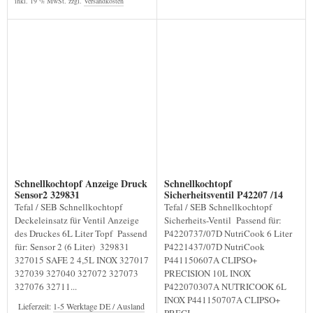
inkl. 19 % MwSt. zzgl.
Versandkosten
Schnellkochtopf Anzeige Druck
Schnellkochtopf
Sensor2 329831
Sicherheitsventil P42207 /14
Tefal / SEB Schnellkochtopf
Tefal / SEB Schnellkochtopf
Deckeleinsatz für Ventil Anzeige
Sicherheits-Ventil Passend für:
des Druckes 6L Liter Topf Passend
P4220737/07D NutriCook 6 Liter
für: Sensor 2 (6 Liter) 329831
P4221437/07D NutriCook
327015 SAFE 2 4,5L INOX 327017
P441150607A CLIPSO+
327039 327040 327072 327073
PRECISION 10L INOX
327076 32711...
P422070307A NUTRICOOK 6L
INOX P441150707A CLIPSO+
Lieferzeit:
1-5 Werktage DE / Ausland