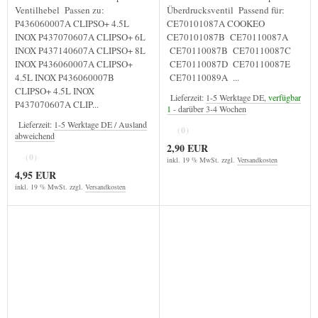
Ventilhebel Passen zu:
Überdrucksventil Passend für:
P436060007A CLIPSO+ 4.5L
CE70101087A COOKEO
INOX P437070607A CLIPSO+ 6L
CE70101087B CE70110087A
INOX P437140607A CLIPSO+ 8L
CE70110087B CE70110087C
INOX P436060007A CLIPSO+
CE70110087D CE70110087E
4.5L INOX P436060007B
CE70110089A ...
CLIPSO+ 4.5L INOX
Lieferzeit:
1-5 Werktage DE,
verfügbar
P437070607A CLIP...
1
- darüber 3-4 Wochen
Lieferzeit:
1-5 Werktage DE / Ausland
(0)
abweichend
2,90 EUR
(0)
inkl. 19 % MwSt. zzgl.
Versandkosten
4,95 EUR
inkl. 19 % MwSt. zzgl.
Versandkosten