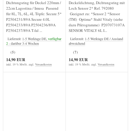
Dichtungsring für Deckel 220mm /
Deckeldichtung, Dichtungsring mit
22cm Lagostina / Imusa Passend
Loch Sensor 2* Ref. 792080
für 8L, 7L, 6L, 4L Töpfe: Secure 5*
Geeignet zu: *Sensor 2 *Sensor
P2504231/89A Secure 4.0L
(TM) Optima* Stahl Vitaly (siehe
P2504233/89A P2504236/89A
dazu Piktogramme) P207073107A
P2504237/89A T-fal ...
SENSOR VITALY 6L I...
Lieferzeit:
1-5 Werktage DE,
verfügbar
Lieferzeit:
1-5 Werktage DE / Ausland
2
- darüber 3-4 Wochen
abweichend
(5)
(7)
14,90 EUR
14,90 EUR
inkl. 19 % MwSt. zzgl.
Versandkosten
inkl. 19 % MwSt. zzgl.
Versandkosten