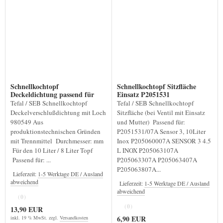
Schnellkochtopf
Schnellkochtopf Sitzfläche
Deckeldichtung passend für
Einsatz P2051531
P2051531
Tefal / SEB Schnellkochtopf
Tefal / SEB Schnellkochtopf
Deckelverschlußdichtung mit Loch
Sitzfläche (bei Ventil mit Einsatz
980549 Aus
und Mutter) Passend für:
produktionstechnischen Gründen
P2051531/07A Sensor 3, 10Liter
mit Trennmittel Durchmesser: mm
Inox P205060007A SENSOR 3 4.5
Für den 10 Liter / 8 Liter Topf
L INOX P205063107A
Passend für: ...
P205063307A P205063407A
P205063807A...
Lieferzeit:
1-5 Werktage DE / Ausland
abweichend
Lieferzeit:
1-5 Werktage DE / Ausland
abweichend
(0)
(0)
13,90 EUR
6,90 EUR
inkl. 19 % MwSt. zzgl.
Versandkosten