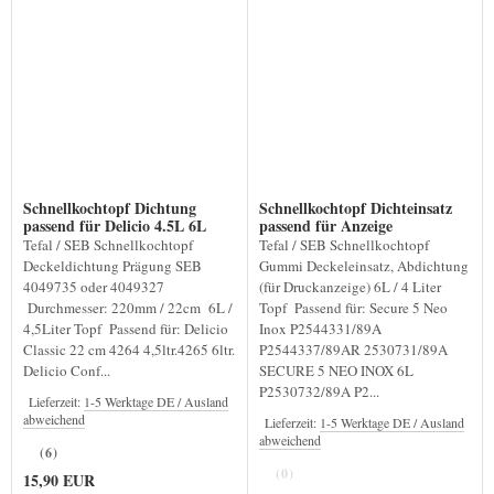
Schnellkochtopf Dichtung
Schnellkochtopf Dichteinsatz
passend für Delicio 4.5L 6L
passend für Anzeige
Tefal / SEB Schnellkochtopf
Tefal / SEB Schnellkochtopf
Deckeldichtung Prägung SEB
Gummi Deckeleinsatz, Abdichtung
4049735 oder 4049327
(für Druckanzeige) 6L / 4 Liter
Durchmesser: 220mm / 22cm 6L /
Topf Passend für: Secure 5 Neo
4,5Liter Topf Passend für: Delicio
Inox P2544331/89A
Classic 22 cm 4264 4,5ltr.4265 6ltr.
P2544337/89AR 2530731/89A
Delicio Conf...
SECURE 5 NEO INOX 6L
P2530732/89A P2...
Lieferzeit:
1-5 Werktage DE / Ausland
abweichend
Lieferzeit:
1-5 Werktage DE / Ausland
abweichend
(6)
(0)
15,90 EUR