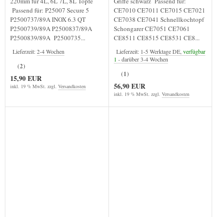
220mm für 4L, 6L 7L, 8L Töpfe
Griffe schwarz Passend für:
Passend für: P25007 Secure 5
CE7010 CE7011 CE7015 CE7021
P2500737/89A INOX 6.3 QT
CE7038 CE7041 Schnellkochtopf
P2500739/89A P2500837/89A
Schongarer CE7051 CE7061
P2500839/89A P2500735...
CE8511 CE8515 CE8531 CE8...
Lieferzeit:
2-4 Wochen
Lieferzeit:
1-5 Werktage DE,
verfügbar
1
- darüber 3-4 Wochen
(2)
(1)
15,90 EUR
56,90 EUR
inkl. 19 % MwSt. zzgl.
Versandkosten
inkl. 19 % MwSt. zzgl.
Versandkosten