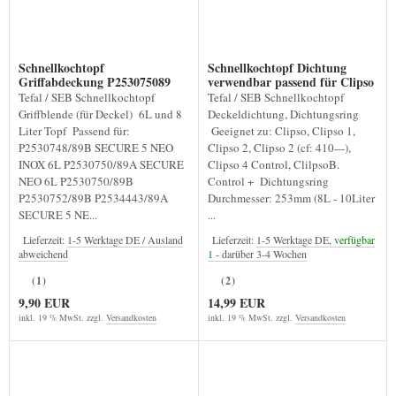
Schnellkochtopf
Schnellkochtopf Dichtung
Griffabdeckung P253075089
verwendbar passend für Clipso
253mm
Tefal / SEB Schnellkochtopf
Tefal / SEB Schnellkochtopf
Griffblende (für Deckel) 6L und 8
Deckeldichtung, Dichtungsring
Liter Topf Passend für:
Geeignet zu: Clipso, Clipso 1,
P2530748/89B SECURE 5 NEO
Clipso 2, Clipso 2 (cf: 410---),
INOX 6L P2530750/89A SECURE
Clipso 4 Control, ClilpsoB.
NEO 6L P2530750/89B
Control + Dichtungsring
P2530752/89B P2534443/89A
Durchmesser: 253mm (8L - 10Liter
SECURE 5 NE...
...
Lieferzeit:
1-5 Werktage DE / Ausland
Lieferzeit:
1-5 Werktage DE,
verfügbar
abweichend
1
- darüber 3-4 Wochen
(1)
(2)
9,90 EUR
14,99 EUR
inkl. 19 % MwSt. zzgl.
Versandkosten
inkl. 19 % MwSt. zzgl.
Versandkosten