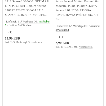
3216 Sensor* 320600 OPTIMA 8
Schraube und Mutter Passend für
L INOX 320601 320609 320668
Modelle: P2500 P2504231/89A
320672 320673 320674 3216
Secure 4.0L P2504233/89A
SENSOR 321600 321604 SEN...
P2504236/89A P2504237/89A T-
Fal ...
Lieferzeit:
1-5 Werktage DE,
verfügbar
2
- darüber 3-4 Wochen
Lieferzeit:
1-5 Werktage DE / Ausland
abweichend
(1)
(1)
15,90 EUR
5,90 EUR
inkl. 19 % MwSt. zzgl.
Versandkosten
inkl. 19 % MwSt. zzgl.
Versandkosten