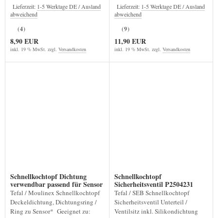
Lieferzeit:
1-5 Werktage DE / Ausland
Lieferzeit:
1-5 Werktage DE / Ausland
abweichend
abweichend
(4)
(9)
8,90 EUR
11,90 EUR
inkl. 19 % MwSt. zzgl.
Versandkosten
inkl. 19 % MwSt. zzgl.
Versandkosten
Schnellkochtopf Dichtung
Schnellkochtopf
verwendbar passend für Sensor
Sicherheitsventil P2504231
* 8L 3216
Tefal / Moulinex Schnellkochtopf
Tefal / SEB Schnellkochtopf
Deckeldichtung, Dichtungsring /
Sicherheitsventil Unterteil /
Ring zu Sensor* Geeignet zu:
Ventilsitz inkl. Silikondichtung