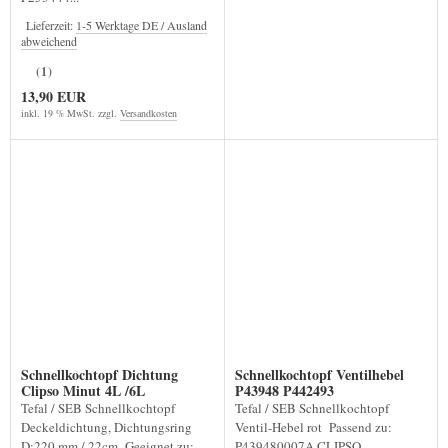
Lieferzeit:
1-5 Werktage DE / Ausland
abweichend
(1)
13,90 EUR
inkl. 19 % MwSt. zzgl.
Versandkosten
Schnellkochtopf Dichtung
Schnellkochtopf Ventilhebel
Clipso Minut 4L /6L
P43948 P442493
Tefal / SEB Schnellkochtopf
Tefal / SEB Schnellkochtopf
Deckeldichtung, Dichtungsring
Ventil-Hebel rot Passend zu:
D:220 mm / 22cm Geeignet zu:
P439480007A CLIPSO