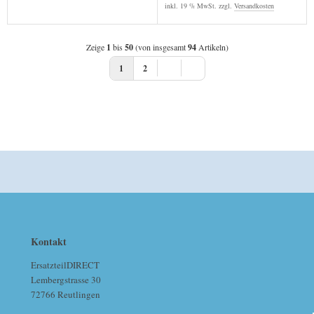
inkl. 19 % MwSt. zzgl.
Versandkosten
Zeige
1
bis
50
(von insgesamt
94
Artikeln)
1
2
Kontakt
ErsatzteilDIRECT
Lembergstrasse 30
72766 Reutlingen