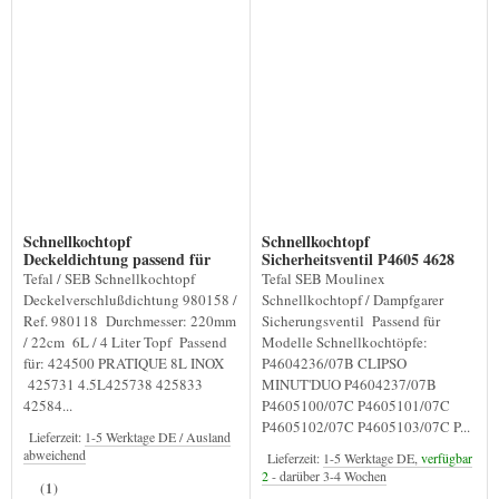
Schnellkochtopf
Schnellkochtopf
Deckeldichtung passend für
Sicherheitsventil P4605 4628
Delicio
Tefal / SEB Schnellkochtopf
Tefal SEB Moulinex
Deckelverschlußdichtung 980158 /
Schnellkochtopf / Dampfgarer
Ref. 980118 Durchmesser: 220mm
Sicherungsventil Passend für
/ 22cm 6L / 4 Liter Topf Passend
Modelle Schnellkochtöpfe:
für: 424500 PRATIQUE 8L INOX
P4604236/07B CLIPSO
425731 4.5L425738 425833
MINUT'DUO P4604237/07B
42584...
P4605100/07C P4605101/07C
P4605102/07C P4605103/07C P...
Lieferzeit:
1-5 Werktage DE / Ausland
abweichend
Lieferzeit:
1-5 Werktage DE,
verfügbar
2
- darüber 3-4 Wochen
(1)