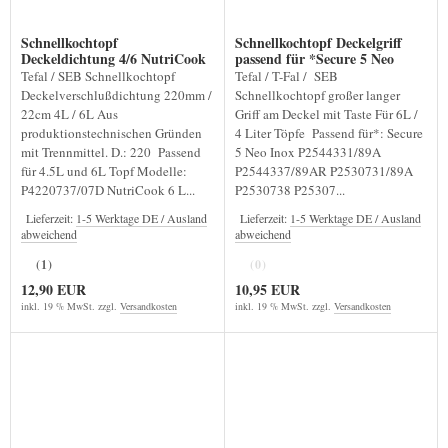
Schnellkochtopf
Schnellkochtopf Deckelgriff
Deckeldichtung 4/6 NutriCook
passend für *Secure 5 Neo
Tefal / SEB Schnellkochtopf
Tefal / T-Fal / SEB
Deckelverschlußdichtung 220mm /
Schnellkochtopf großer langer
22cm 4L / 6L Aus
Griff am Deckel mit Taste Für 6L /
produktionstechnischen Gründen
4 Liter Töpfe Passend für*: Secure
mit Trennmittel. D.: 220 Passend
5 Neo Inox P2544331/89A
für 4.5L und 6L Topf Modelle:
P2544337/89AR P2530731/89A
P4220737/07D NutriCook 6 L...
P2530738 P25307...
Lieferzeit:
1-5 Werktage DE / Ausland
Lieferzeit:
1-5 Werktage DE / Ausland
abweichend
abweichend
(1)
(0)
12,90 EUR
10,95 EUR
inkl. 19 % MwSt. zzgl.
Versandkosten
inkl. 19 % MwSt. zzgl.
Versandkosten