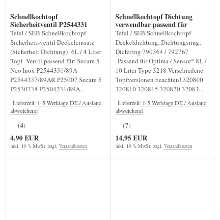
Schnellkochtopf
Schnellkochtopf Dichtung
Sicherheitventil P2544331
verwendbar passend für
Sensor* 10L 3218
Tefal / SEB Schnellkochtopf
Tefal / SEB Schnellkochtopf
Sicherheitsventil Deckeleinsatz
Deckeldichtung, Dichtungsring,
(Sicherheit Dichtung) 6L / 4 Liter
Dichtring 790364 / 792767
Topf Ventil passend für: Secure 5
Passend für Optima / Sensor* 8L /
Neo Inox P2544331/89A
10 Liter Type 3218 Verschiedene
P2544337/89AR P25007 Secure 5
Topfversionen beachten! 320800
P2530738 P2504231/89A...
320810 320815 320820 32083...
Lieferzeit:
1-5 Werktage DE / Ausland
Lieferzeit:
1-5 Werktage DE / Ausland
abweichend
abweichend
(4)
(7)
4,90 EUR
14,95 EUR
inkl. 19 % MwSt. zzgl.
Versandkosten
inkl. 19 % MwSt. zzgl.
Versandkosten