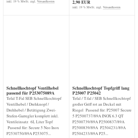
2,90 EUR
inkl. 19 % MwSt. zzgl.
Versandkosten
inkl. 19 % MwSt. zzgl.
Versandkosten
Schnellkochtopf Ventilhebel
Schnellkochtopf Topfgriff lang
passend für P253075089A
P25007 P25042
Tefal T-Fal SEB Schnellkochtopf
Tefal / T-fal / SEB Schnellkochtopf
Ventilhebel / Drehknopf /
großer Griff rot an Deckel mit
Drehhebel / Betätigung Zwei-
Riegel Passend für: P25007 Secure
Stufen-Garregler komplett inkl.
5 P2500737/89A INOX 6.3 QT
Ventileinsatz 6L Liter Topf
P2500739/89A P2500837/89A
Passend für: Secure 5 Neo Inox
P2500839/89A P2504231/89A
P2530750/89A P253075...
P2504233/89A P25...