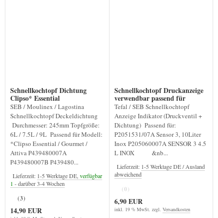
Schnellkochtopf Dichtung
Schnellkochtopf Druckanzeige
Clipso* Essential
verwendbar passend für
P2051531
SEB / Moulinex / Lagostina
Tefal / SEB Schnellkochtopf
Schnellkochtopf Deckeldichtung
Anzeige Indikator (Druckventil +
Durchmesser: 245mm Topfgröße:
Dichtung) Passend für:
6L / 7.5L / 9L Passend für Modell:
P2051531/07A Sensor 3, 10Liter
*Clipso Essential / Gourmet /
Inox P205060007A SENSOR 3 4.5
Attiva P439480007A
L INOX &nb...
P439480007B P439480...
Lieferzeit:
1-5 Werktage DE / Ausland
abweichend
Lieferzeit:
1-5 Werktage DE,
verfügbar
1
- darüber 3-4 Wochen
(0)
(3)
6,90 EUR
14,90 EUR
inkl. 19 % MwSt. zzgl.
Versandkosten