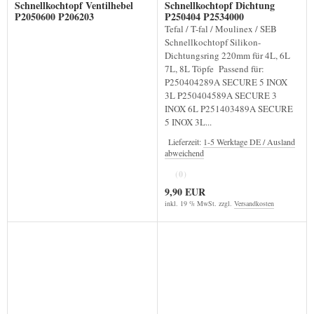
Schnellkochtopf Ventilhebel
Schnellkochtopf Dichtung
P2050600 P206203
P250404 P2534000
Tefal / T-fal / Moulinex / SEB
Schnellkochtopf Silikon-
Dichtungsring 220mm für 4L, 6L
7L, 8L Töpfe Passend für:
P250404289A SECURE 5 INOX
3L P250404589A SECURE 3
INOX 6L P251403489A SECURE
5 INOX 3L...
Lieferzeit:
1-5 Werktage DE / Ausland
abweichend
(0)
9,90 EUR
inkl. 19 % MwSt. zzgl.
Versandkosten