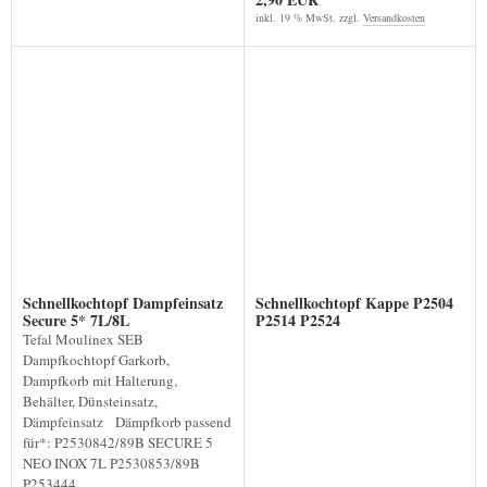
inkl. 19 % MwSt. zzgl.
Versandkosten
Schnellkochtopf Dampfeinsatz
Schnellkochtopf Kappe P2504
Secure 5* 7L/8L
P2514 P2524
Tefal Moulinex SEB
Dampfkochtopf Garkorb,
Dampfkorb mit Halterung,
Behälter, Dünsteinsatz,
Dämpfeinsatz Dämpfkorb passend
für*: P2530842/89B SECURE 5
NEO INOX 7L P2530853/89B
P253444...