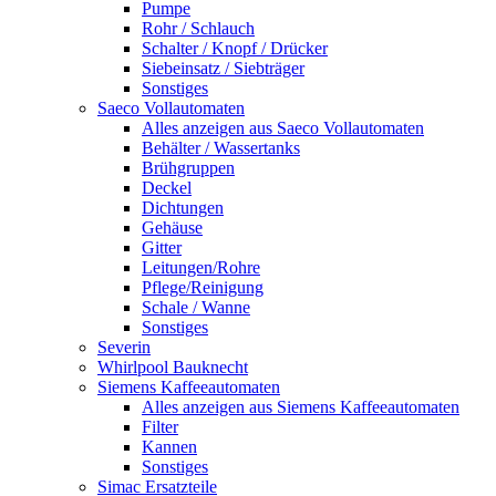
Pumpe
Rohr / Schlauch
Schalter / Knopf / Drücker
Siebeinsatz / Siebträger
Sonstiges
Saeco Vollautomaten
Alles anzeigen aus Saeco Vollautomaten
Behälter / Wassertanks
Brühgruppen
Deckel
Dichtungen
Gehäuse
Gitter
Leitungen/Rohre
Pflege/Reinigung
Schale / Wanne
Sonstiges
Severin
Whirlpool Bauknecht
Siemens Kaffeeautomaten
Alles anzeigen aus Siemens Kaffeeautomaten
Filter
Kannen
Sonstiges
Simac Ersatzteile