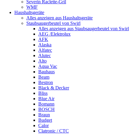
Severin Raclette-Gril
WMF
Haushaltsgeräte
Alles anzeigen aus Haushaltsgeräte
Staubsaugerbeutel von Swirl
Alles anzeigen aus Staubsaugerbeutel von Swirl
AEG /Elektrolux
AFK
Alaska
Alfatec
Alutec
Alto
Aqua Vac
Bauhaus
Beam
Bestron
Black & Decker
Bliss
Blue Air
Bomann
BOSCH
Braun
Budget
Calor
Clatronic / CTC