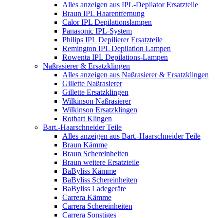
Alles anzeigen aus IPL-Depilator Ersatzteile
Braun IPL Haarentfernung
Calor IPL Depilationslampen
Panasonic IPL-System
Philips IPL Depilierer Ersatzteile
Remington IPL Depilation Lampen
Rowenta IPL Depilations-Lampen
Naßrasierer & Ersatzklingen
Alles anzeigen aus Naßrasierer & Ersatzklingen
Gillette Naßrasierer
Gillette Ersatzklingen
Wilkinson Naßrasierer
Wilkinson Ersatzklingen
Rotbart Klingen
Bart.-Haarschneider Teile
Alles anzeigen aus Bart.-Haarschneider Teile
Braun Kämme
Braun Schereinheiten
Braun weitere Ersatzteile
BaByliss Kämme
BaByliss Schereinheiten
BaByliss Ladegeräte
Carrera Kämme
Carrera Schereinheiten
Carrera Sonstiges