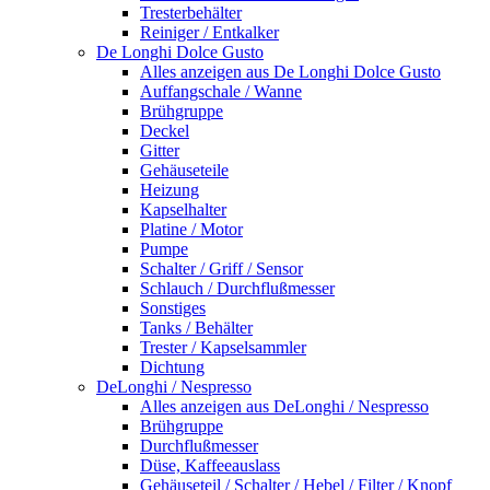
Tresterbehälter
Reiniger / Entkalker
De Longhi Dolce Gusto
Alles anzeigen aus De Longhi Dolce Gusto
Auffangschale / Wanne
Brühgruppe
Deckel
Gitter
Gehäuseteile
Heizung
Kapselhalter
Platine / Motor
Pumpe
Schalter / Griff / Sensor
Schlauch / Durchflußmesser
Sonstiges
Tanks / Behälter
Trester / Kapselsammler
Dichtung
DeLonghi / Nespresso
Alles anzeigen aus DeLonghi / Nespresso
Brühgruppe
Durchflußmesser
Düse, Kaffeeauslass
Gehäuseteil / Schalter / Hebel / Filter / Knopf