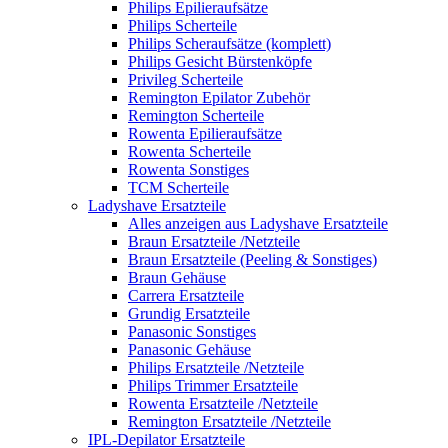
Philips Epilieraufsätze
Philips Scherteile
Philips Scheraufsätze (komplett)
Philips Gesicht Bürstenköpfe
Privileg Scherteile
Remington Epilator Zubehör
Remington Scherteile
Rowenta Epilieraufsätze
Rowenta Scherteile
Rowenta Sonstiges
TCM Scherteile
Ladyshave Ersatzteile
Alles anzeigen aus Ladyshave Ersatzteile
Braun Ersatzteile /Netzteile
Braun Ersatzteile (Peeling & Sonstiges)
Braun Gehäuse
Carrera Ersatzteile
Grundig Ersatzteile
Panasonic Sonstiges
Panasonic Gehäuse
Philips Ersatzteile /Netzteile
Philips Trimmer Ersatzteile
Rowenta Ersatzteile /Netzteile
Remington Ersatzteile /Netzteile
IPL-Depilator Ersatzteile