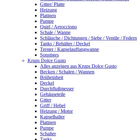
Gitter/ Platte
Heizung
Platinen
Pumpe
Quirl / Aerocciono
Schale / Wanne
Schläuche / Dichtungen / Siebe / Ventile / Federn
Tanks / Behälter / Deckel
Trester / Kapselauffangwanne
Sonstiges
Krups Dolce Gusto
Alles anzeigen aus Krups Dolce Gusto
Becken / Schalen / Wannen
Brüheinheit
Deckel
Durchflußmesser
Gehäuseteile
Gitter
Griff / Hebel
Heizung / Motor
Kapselhalter
Platinen
Pumpe
Schalter
Tanks