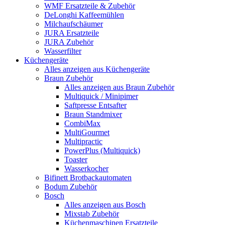
WMF Ersatzteile & Zubehör
DeLonghi Kaffeemühlen
Milchaufschäumer
JURA Ersatzteile
JURA Zubehör
Wasserfilter
Küchengeräte
Alles anzeigen aus Küchengeräte
Braun Zubehör
Alles anzeigen aus Braun Zubehör
Multiquick / Minipimer
Saftpresse Entsafter
Braun Standmixer
CombiMax
MultiGourmet
Multipractic
PowerPlus (Multiquick)
Toaster
Wasserkocher
Bifinett Brotbackautomaten
Bodum Zubehör
Bosch
Alles anzeigen aus Bosch
Mixstab Zubehör
Küchenmaschinen Ersatzteile