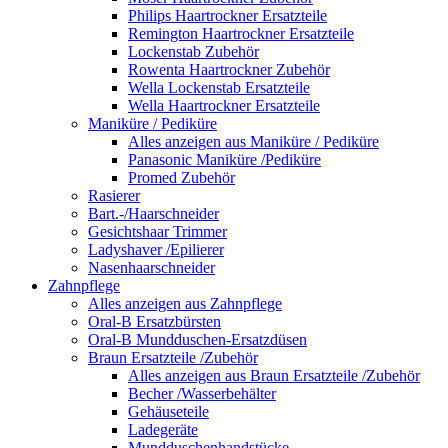
Philips Haartrockner Ersatzteile
Remington Haartrockner Ersatzteile
Lockenstab Zubehör
Rowenta Haartrockner Zubehör
Wella Lockenstab Ersatzteile
Wella Haartrockner Ersatzteile
Maniküre / Pediküre
Alles anzeigen aus Maniküre / Pediküre
Panasonic Maniküre /Pediküre
Promed Zubehör
Rasierer
Bart.-/Haarschneider
Gesichtshaar Trimmer
Ladyshaver /Epilierer
Nasenhaarschneider
Zahnpflege
Alles anzeigen aus Zahnpflege
Oral-B Ersatzbürsten
Oral-B Mundduschen-Ersatzdüsen
Braun Ersatzteile /Zubehör
Alles anzeigen aus Braun Ersatzteile /Zubehör
Becher /Wasserbehälter
Gehäuseteile
Ladegeräte
Mundduschenhandstücke