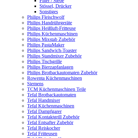
Filter / Siebe
Stössel, Drücker
Sonstiges
Philips Fleischwolf
Philips Handrührgeräte
Philips Heißluft-Fritteuse
Philips Küchenmaschinen
Philips Mixstab Zubehör
Philips PastaMaker
Philips Sandwich-Toaster
Philips Standmixer Zubehör
Philips Tischgrille
Philips Bierzapfanlagen
Philips Brotbackautomaten Zubehör
Rowenta Küchenmaschinen
Siemens
TCM Küchenmaschinen Teile
Tefal Brotbackautomaten
Tefal Handmixer
Tefal Küchenmaschinen
Tefal Dampfgarer
Tefal Kontaktgrill Zubehör
Tefal Entsafter Zubehör
Tefal Reiskocher
Tefal Fritteusen