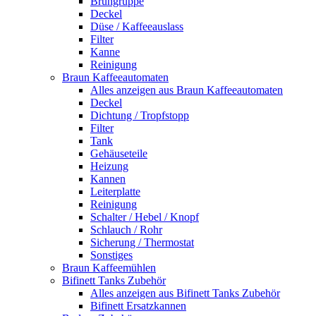
Brühgruppe
Deckel
Düse / Kaffeeauslass
Filter
Kanne
Reinigung
Braun Kaffeeautomaten
Alles anzeigen aus Braun Kaffeeautomaten
Deckel
Dichtung / Tropfstopp
Filter
Tank
Gehäuseteile
Heizung
Kannen
Leiterplatte
Reinigung
Schalter / Hebel / Knopf
Schlauch / Rohr
Sicherung / Thermostat
Sonstiges
Braun Kaffeemühlen
Bifinett Tanks Zubehör
Alles anzeigen aus Bifinett Tanks Zubehör
Bifinett Ersatzkannen