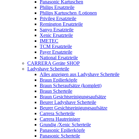
Panasonic Kartuschen
Philips Ersatzteile
Philips Kartuschen /Lotionen
Privileg Ersatzteile
Remington Ersatzteile
Sanyo Ersatzteile
Xenic Ersatzteile
IMETEC
TCM Ersatzteile
Payer Ersatzteile
National Ersatzteile
CARRERA Geräte SHOP
Ladyshave Scherteile
Alles anzeigen aus Ladyshave Scherteile
Braun Epilierköpfe
Braun Scheraufsätze (komplett)
Braun Scherteile
Braun Gesichtsreinigungsaufsätze
Beurer Ladyshave Scherteile
Beurer Gesichtsreinigungsaufsätze
Carrera Scherteile
Carrera Hautreiniger
Grundig /Xenic Scherteile
Panasonic Epilierköpfe
Panasonic Scherteile