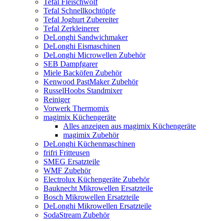
Tefal Fleischwolf
Tefal Schnellkochtöpfe
Tefal Joghurt Zubereiter
Tefal Zerkleinerer
DeLonghi Sandwichmaker
DeLonghi Eismaschinen
DeLonghi Microwellen Zubehör
SEB Dampfgarer
Miele Backöfen Zubehör
Kenwood PastMaker Zubehör
RusselHoobs Standmixer
Reiniger
Vorwerk Thermomix
magimix Küchengeräte
Alles anzeigen aus magimix Küchengeräte
magimix Zubehör
DeLonghi Küchenmaschinen
frifri Fritteusen
SMEG Ersatzteile
WMF Zubehör
Electrolux Küchengeräte Zubehör
Bauknecht Mikrowellen Ersatzteile
Bosch Mikrowellen Ersatzteile
DeLonghi Mikrowellen Ersatzteile
SodaStream Zubehör