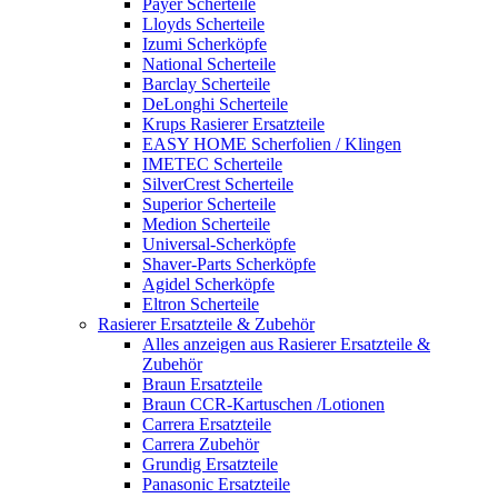
Payer Scherteile
Lloyds Scherteile
Izumi Scherköpfe
National Scherteile
Barclay Scherteile
DeLonghi Scherteile
Krups Rasierer Ersatzteile
EASY HOME Scherfolien / Klingen
IMETEC Scherteile
SilverCrest Scherteile
Superior Scherteile
Medion Scherteile
Universal-Scherköpfe
Shaver-Parts Scherköpfe
Agidel Scherköpfe
Eltron Scherteile
Rasierer Ersatzteile & Zubehör
Alles anzeigen aus Rasierer Ersatzteile &
Zubehör
Braun Ersatzteile
Braun CCR-Kartuschen /Lotionen
Carrera Ersatzteile
Carrera Zubehör
Grundig Ersatzteile
Panasonic Ersatzteile