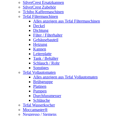
SilverCrest Ersatzkannen
SilverCrest Zubehör
Tchibo Kaffeemaschinen
Tefal Filtermaschinen
Alles anzeigen aus Tefal Filtermaschinen
Deckel
Dichtung
Filter / Filterhalter
Gehäusebauteil
Heizung
Kannen
Leiterplatte
Tank / Behälter
Schlauch / Rohr
Sonstiges
Tefal Vollautomaten
Alles anzeigen aus Tefal Vollautomaten
Brühgruppe
Platinen
Pumpen
Durchfussmesser
Schläuche
Tefal Wasserkocher
Moccamaster®
Nespresso / Siemens