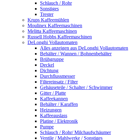
Schlauch / Rohr
Sonstiges
Trester
Krups Kaffeemühlen
Moulinex Kaffeemaschinen
Melitta Kaffeemaschinen
Russell Hobbs Kaffeemaschinen
DeLonghi Vollautomaten
Alles anzeigen aus DeLonghi Vollautomaten
Behälter / Wannen / Bohnenbehälter
Brühgruppe
Deckel
Dichtung
Durchflussmesser
Filtereinsatz / Filter
Gehäuseteile / Schalter / Schwimmer
Gitter / Platte
Kaffeekannen
Behälter / Karaffen
Heizungen
Kaffeeauslass
Platine / Elektronik
Pumpe
Schlauch / Rohr/ Milchaufschäumer
Ventile / Mahlwerke / Sonstiges