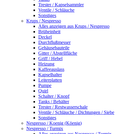
Trester / Kapselsammler
Ventile / Schläuche
Sonstiges
Krups / Nespresso
Alles anzeigen aus Krups / Nespresso
Brüheinheit
Deckel
Durchflußmesser
Gehäusebauteile
Gitter / Abstellfläche
Griff / Hebel
Heizung
Kaffeeauslass
Kapselhalter
Leiterplatten
Pumpe
Quirl
Schalter / Knopf
Tanks / Behälter
Trester / Restwasserschale
Ventile / Schläuche / Dichtungen / Siebe
Sonstiges
Nespresso / Koenig (Köenig)
Nespresso / Turmix
Alles anzeigen aus Nespresso / Turmix