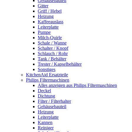
Gehäusebauteil
Gitter
Griff / Hebel
Heizung
Kaffeeauslass
Leiterplatte
Pumpe
Milch-Quirle
Schale / Wanne
Schalter / Knopf
Schlauch / Rohr
Tank / Behälter
Trester / Kapselbehälter
Sonstiges
KitchenAid Ersatzteile
Philips Filtermaschinen
Alles anzeigen aus Philips Filtermaschinen
Deckel
Dichtung
Filter / Filterhalter
Gehäusebauteil
Heizung
Leiterplatte
Kannen
Reiniger