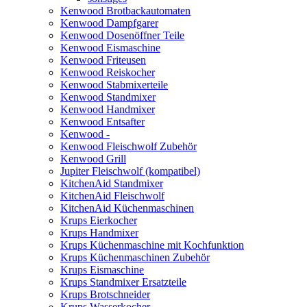
Kenwood Brotbackautomaten
Kenwood Dampfgarer
Kenwood Dosenöffner Teile
Kenwood Eismaschine
Kenwood Friteusen
Kenwood Reiskocher
Kenwood Stabmixerteile
Kenwood Standmixer
Kenwood Handmixer
Kenwood Entsafter
Kenwood -
Kenwood Fleischwolf Zubehör
Kenwood Grill
Jupiter Fleischwolf (kompatibel)
KitchenAid Standmixer
KitchenAid Fleischwolf
KitchenAid Küchenmaschinen
Krups Eierkocher
Krups Handmixer
Krups Küchenmaschine mit Kochfunktion
Krups Küchenmaschinen Zubehör
Krups Eismaschine
Krups Standmixer Ersatzteile
Krups Brotschneider
Krups Wasserkocher