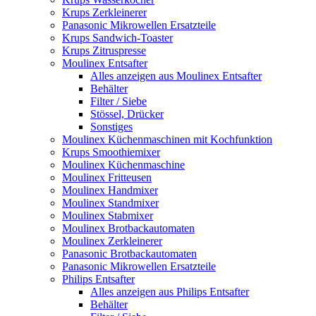
Krups Zerkleinerer
Panasonic Mikrowellen Ersatzteile
Krups Sandwich-Toaster
Krups Zitruspresse
Moulinex Entsafter
Alles anzeigen aus Moulinex Entsafter
Behälter
Filter / Siebe
Stössel, Drücker
Sonstiges
Moulinex Küchenmaschinen mit Kochfunktion
Krups Smoothiemixer
Moulinex Küchenmaschine
Moulinex Fritteusen
Moulinex Handmixer
Moulinex Standmixer
Moulinex Stabmixer
Moulinex Brotbackautomaten
Moulinex Zerkleinerer
Panasonic Brotbackautomaten
Panasonic Mikrowellen Ersatzteile
Philips Entsafter
Alles anzeigen aus Philips Entsafter
Behälter