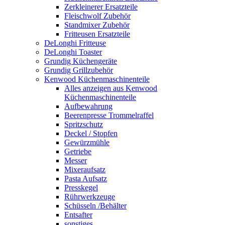
Zerkleinerer Ersatzteile
Fleischwolf Zubehör
Standmixer Zubehör
Fritteusen Ersatzteile
DeLonghi Fritteuse
DeLonghi Toaster
Grundig Küchengeräte
Grundig Grillzubehör
Kenwood Küchenmaschinenteile
Alles anzeigen aus Kenwood
Küchenmaschinenteile
Aufbewahrung
Beerenpresse Trommelraffel
Spritzschutz
Deckel / Stopfen
Gewürzmühle
Getriebe
Messer
Mixeraufsatz
Pasta Aufsatz
Presskegel
Rührwerkzeuge
Schüsseln /Behälter
Entsafter
sonstiges