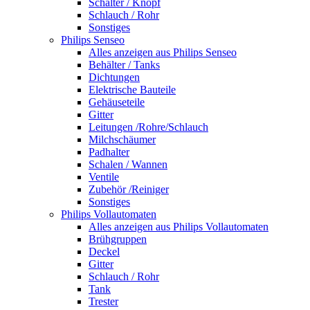
Schalter / Knopf
Schlauch / Rohr
Sonstiges
Philips Senseo
Alles anzeigen aus Philips Senseo
Behälter / Tanks
Dichtungen
Elektrische Bauteile
Gehäuseteile
Gitter
Leitungen /Rohre/Schlauch
Milchschäumer
Padhalter
Schalen / Wannen
Ventile
Zubehör /Reiniger
Sonstiges
Philips Vollautomaten
Alles anzeigen aus Philips Vollautomaten
Brühgruppen
Deckel
Gitter
Schlauch / Rohr
Tank
Trester