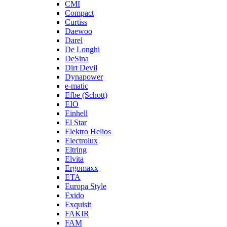
CMI
Compact
Curtiss
Daewoo
Darel
De Longhi
DeSina
Dirt Devil
Dynapower
e-matic
Efbe (Schott)
EIO
Einhell
El Star
Elektro Helios
Electrolux
Eltring
Elvita
Ergomaxx
ETA
Europa Style
Exido
Exquisit
FAKIR
FAM