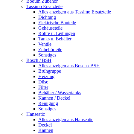
Bodum Zubehör
Tassimo Ersatzteile
Alles anzeigen aus Tassimo Ersatzteile
Dichtung
Elektrische Bauteile
Gehäuseteile
Rohre u. Leitungen
Tanks u. Behälter
Ventile
Zubehörteile
Sonstiges
Bosch / BSH
Alles anzeigen aus Bosch / BSH
Brühgruppe
Heizung
Düse
Filter
Behälter / Wassertanks
Kannen / Deckel
Reinigung
Sonstiges
Hanseatic
Alles anzeigen aus Hanseatic
Deckel
Kannen