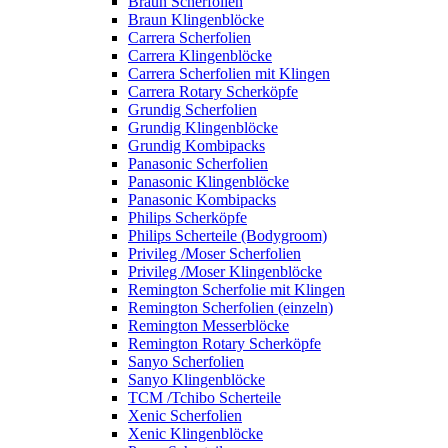
Braun Scherfolien
Braun Klingenblöcke
Carrera Scherfolien
Carrera Klingenblöcke
Carrera Scherfolien mit Klingen
Carrera Rotary Scherköpfe
Grundig Scherfolien
Grundig Klingenblöcke
Grundig Kombipacks
Panasonic Scherfolien
Panasonic Klingenblöcke
Panasonic Kombipacks
Philips Scherköpfe
Philips Scherteile (Bodygroom)
Privileg /Moser Scherfolien
Privileg /Moser Klingenblöcke
Remington Scherfolie mit Klingen
Remington Scherfolien (einzeln)
Remington Messerblöcke
Remington Rotary Scherköpfe
Sanyo Scherfolien
Sanyo Klingenblöcke
TCM /Tchibo Scherteile
Xenic Scherfolien
Xenic Klingenblöcke