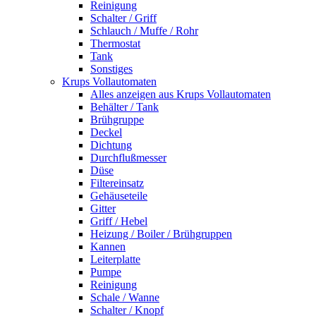
Reinigung
Schalter / Griff
Schlauch / Muffe / Rohr
Thermostat
Tank
Sonstiges
Krups Vollautomaten
Alles anzeigen aus Krups Vollautomaten
Behälter / Tank
Brühgruppe
Deckel
Dichtung
Durchflußmesser
Düse
Filtereinsatz
Gehäuseteile
Gitter
Griff / Hebel
Heizung / Boiler / Brühgruppen
Kannen
Leiterplatte
Pumpe
Reinigung
Schale / Wanne
Schalter / Knopf