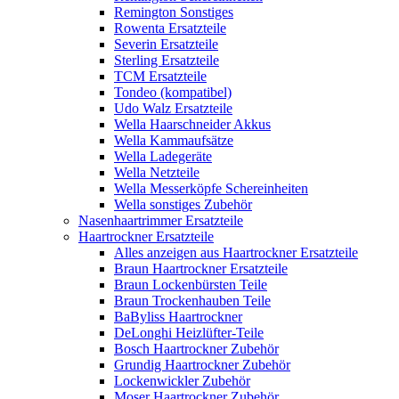
Remington Sonstiges
Rowenta Ersatzteile
Severin Ersatzteile
Sterling Ersatzteile
TCM Ersatzteile
Tondeo (kompatibel)
Udo Walz Ersatzteile
Wella Haarschneider Akkus
Wella Kammaufsätze
Wella Ladegeräte
Wella Netzteile
Wella Messerköpfe Schereinheiten
Wella sonstiges Zubehör
Nasenhaartrimmer Ersatzteile
Haartrockner Ersatzteile
Alles anzeigen aus Haartrockner Ersatzteile
Braun Haartrockner Ersatzteile
Braun Lockenbürsten Teile
Braun Trockenhauben Teile
BaByliss Haartrockner
DeLonghi Heizlüfter-Teile
Bosch Haartrockner Zubehör
Grundig Haartrockner Zubehör
Lockenwickler Zubehör
Moser Haartrockner Zubehör