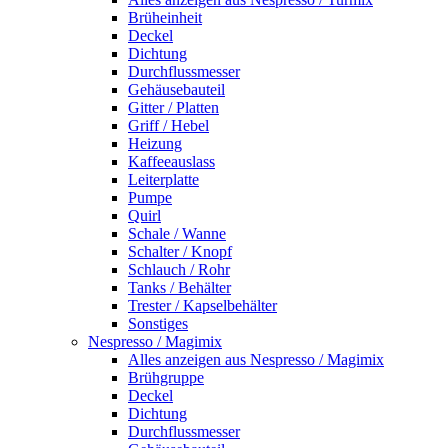
Brüheinheit
Deckel
Dichtung
Durchflussmesser
Gehäusebauteil
Gitter / Platten
Griff / Hebel
Heizung
Kaffeeauslass
Leiterplatte
Pumpe
Quirl
Schale / Wanne
Schalter / Knopf
Schlauch / Rohr
Tanks / Behälter
Trester / Kapselbehälter
Sonstiges
Nespresso / Magimix
Alles anzeigen aus Nespresso / Magimix
Brühgruppe
Deckel
Dichtung
Durchflussmesser