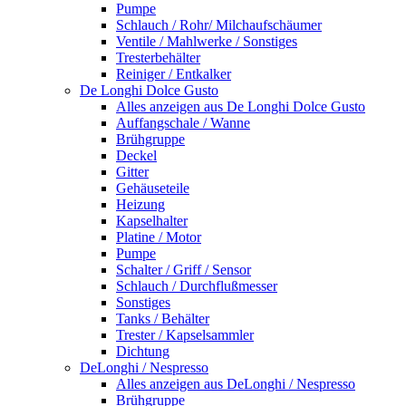
Pumpe
Schlauch / Rohr/ Milchaufschäumer
Ventile / Mahlwerke / Sonstiges
Tresterbehälter
Reiniger / Entkalker
De Longhi Dolce Gusto
Alles anzeigen aus De Longhi Dolce Gusto
Auffangschale / Wanne
Brühgruppe
Deckel
Gitter
Gehäuseteile
Heizung
Kapselhalter
Platine / Motor
Pumpe
Schalter / Griff / Sensor
Schlauch / Durchflußmesser
Sonstiges
Tanks / Behälter
Trester / Kapselsammler
Dichtung
DeLonghi / Nespresso
Alles anzeigen aus DeLonghi / Nespresso
Brühgruppe