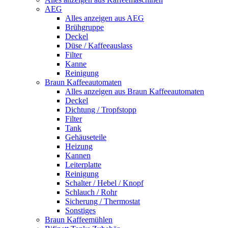
AEG
Alles anzeigen aus AEG
Brühgruppe
Deckel
Düse / Kaffeeauslass
Filter
Kanne
Reinigung
Braun Kaffeeautomaten
Alles anzeigen aus Braun Kaffeeautomaten
Deckel
Dichtung / Tropfstopp
Filter
Tank
Gehäuseteile
Heizung
Kannen
Leiterplatte
Reinigung
Schalter / Hebel / Knopf
Schlauch / Rohr
Sicherung / Thermostat
Sonstiges
Braun Kaffeemühlen