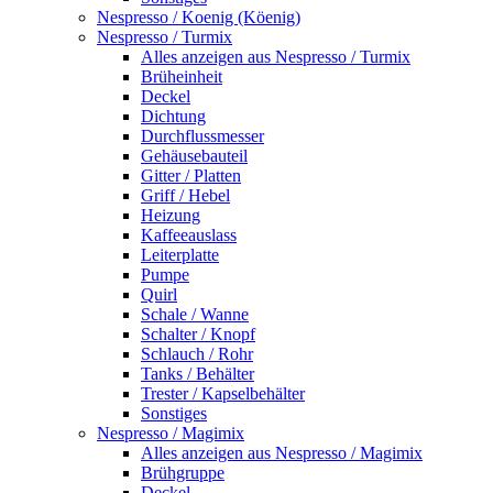
Nespresso / Koenig (Köenig)
Nespresso / Turmix
Alles anzeigen aus Nespresso / Turmix
Brüheinheit
Deckel
Dichtung
Durchflussmesser
Gehäusebauteil
Gitter / Platten
Griff / Hebel
Heizung
Kaffeeauslass
Leiterplatte
Pumpe
Quirl
Schale / Wanne
Schalter / Knopf
Schlauch / Rohr
Tanks / Behälter
Trester / Kapselbehälter
Sonstiges
Nespresso / Magimix
Alles anzeigen aus Nespresso / Magimix
Brühgruppe
Deckel