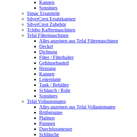
Kannen
Sonstiges
Simac Ersatzteile
SilverCrest Ersatzkannen
SilverCrest Zubehör
Tchibo Kaffeemaschinen
Tefal Filtermaschinen
Alles anzeigen aus Tefal Filtermaschinen
Deckel
Dichtung
Filter / Filterhalter
Gehäusebauteil
Heizung
Kannen
Leiterplatte
Tank / Behälter
Schlauch / Rohr
Sonstiges
Tefal Vollautomaten
Alles anzeigen aus Tefal Vollautomaten
Brühgruppe
Platinen
Pumpen
Durchfussmesser
Schläuche