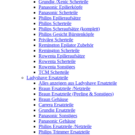
Grundig /Xenic Scherteile
Panasonic Epilierköpfe
Panasonic Scherteile
Philips Epilieraufsätze
Philips Scherteile
Philips Scheraufsätze (komplett)
Philips Gesicht Bürstenköpfe
Privileg Scherteile
Remington Epilator Zubehör
Remington Scherteile
Rowenta Epilieraufsätze
Rowenta Scherteile
Rowenta Sonstiges
TCM Scherteile
Ladyshave Ersatzteile
Alles anzeigen aus Ladyshave Ersatzteile
Braun Ersatzteile /Netzteile
Braun Ersatzteile (Peeling & Sonstiges)
Braun Gehäuse
Carrera Ersatzteile
Grundig Ersatzteile
Panasonic Sonstiges
Panasonic Gehäuse
Philips Ersatzteile /Netzteile
Philips Trimmer Ersatzteile