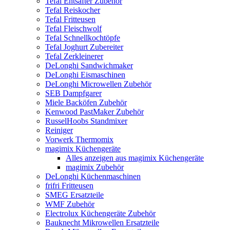
Tefal Entsafter Zubehör
Tefal Reiskocher
Tefal Fritteusen
Tefal Fleischwolf
Tefal Schnellkochtöpfe
Tefal Joghurt Zubereiter
Tefal Zerkleinerer
DeLonghi Sandwichmaker
DeLonghi Eismaschinen
DeLonghi Microwellen Zubehör
SEB Dampfgarer
Miele Backöfen Zubehör
Kenwood PastMaker Zubehör
RusselHoobs Standmixer
Reiniger
Vorwerk Thermomix
magimix Küchengeräte
Alles anzeigen aus magimix Küchengeräte
magimix Zubehör
DeLonghi Küchenmaschinen
frifri Fritteusen
SMEG Ersatzteile
WMF Zubehör
Electrolux Küchengeräte Zubehör
Bauknecht Mikrowellen Ersatzteile