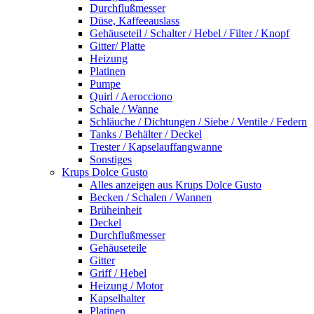
Durchflußmesser
Düse, Kaffeeauslass
Gehäuseteil / Schalter / Hebel / Filter / Knopf
Gitter/ Platte
Heizung
Platinen
Pumpe
Quirl / Aerocciono
Schale / Wanne
Schläuche / Dichtungen / Siebe / Ventile / Federn
Tanks / Behälter / Deckel
Trester / Kapselauffangwanne
Sonstiges
Krups Dolce Gusto
Alles anzeigen aus Krups Dolce Gusto
Becken / Schalen / Wannen
Brüheinheit
Deckel
Durchflußmesser
Gehäuseteile
Gitter
Griff / Hebel
Heizung / Motor
Kapselhalter
Platinen