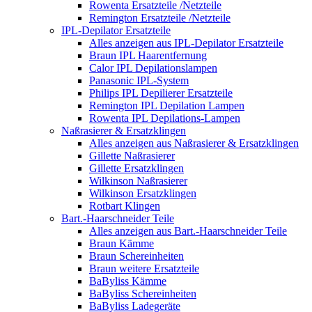
Rowenta Ersatzteile /Netzteile
Remington Ersatzteile /Netzteile
IPL-Depilator Ersatzteile
Alles anzeigen aus IPL-Depilator Ersatzteile
Braun IPL Haarentfernung
Calor IPL Depilationslampen
Panasonic IPL-System
Philips IPL Depilierer Ersatzteile
Remington IPL Depilation Lampen
Rowenta IPL Depilations-Lampen
Naßrasierer & Ersatzklingen
Alles anzeigen aus Naßrasierer & Ersatzklingen
Gillette Naßrasierer
Gillette Ersatzklingen
Wilkinson Naßrasierer
Wilkinson Ersatzklingen
Rotbart Klingen
Bart.-Haarschneider Teile
Alles anzeigen aus Bart.-Haarschneider Teile
Braun Kämme
Braun Schereinheiten
Braun weitere Ersatzteile
BaByliss Kämme
BaByliss Schereinheiten
BaByliss Ladegeräte