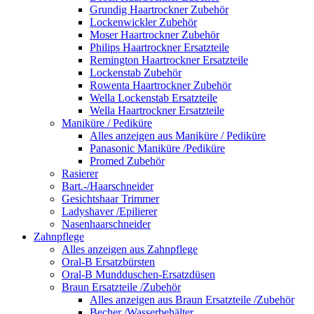
Grundig Haartrockner Zubehör
Lockenwickler Zubehör
Moser Haartrockner Zubehör
Philips Haartrockner Ersatzteile
Remington Haartrockner Ersatzteile
Lockenstab Zubehör
Rowenta Haartrockner Zubehör
Wella Lockenstab Ersatzteile
Wella Haartrockner Ersatzteile
Maniküre / Pediküre
Alles anzeigen aus Maniküre / Pediküre
Panasonic Maniküre /Pediküre
Promed Zubehör
Rasierer
Bart.-/Haarschneider
Gesichtshaar Trimmer
Ladyshaver /Epilierer
Nasenhaarschneider
Zahnpflege
Alles anzeigen aus Zahnpflege
Oral-B Ersatzbürsten
Oral-B Mundduschen-Ersatzdüsen
Braun Ersatzteile /Zubehör
Alles anzeigen aus Braun Ersatzteile /Zubehör
Becher /Wasserbehälter