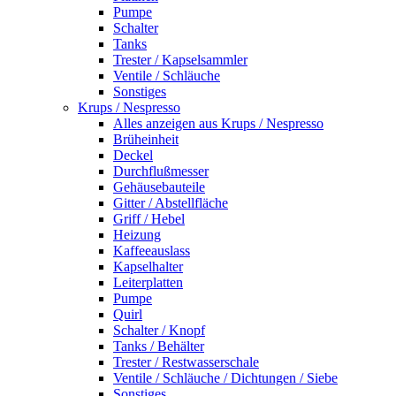
Pumpe
Schalter
Tanks
Trester / Kapselsammler
Ventile / Schläuche
Sonstiges
Krups / Nespresso
Alles anzeigen aus Krups / Nespresso
Brüheinheit
Deckel
Durchflußmesser
Gehäusebauteile
Gitter / Abstellfläche
Griff / Hebel
Heizung
Kaffeeauslass
Kapselhalter
Leiterplatten
Pumpe
Quirl
Schalter / Knopf
Tanks / Behälter
Trester / Restwasserschale
Ventile / Schläuche / Dichtungen / Siebe
Sonstiges