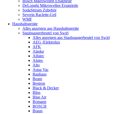
Bosch Mikrowellen Ersatzteile
DeLonghi Mikrowellen Ersatzteile
SodaStream Zubehör
Severin Raclette-Gril
WMF
Haushaltsgeräte
Alles anzeigen aus Haushaltsgeräte
Staubsaugerbeutel von Swirl
Alles anzeigen aus Staubsaugerbeutel von Swirl
AEG /Elektrolux
AFK
Alaska
Alfatec
Alutec
Alto
Aqua Vac
Bauhaus
Beam
Bestron
Black & Decker
Bliss
Blue Air
Bomann
BOSCH
Braun