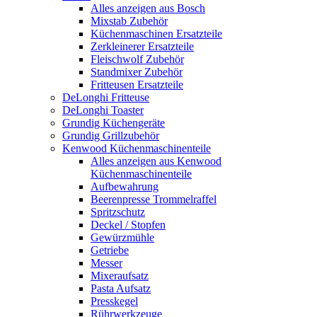
Alles anzeigen aus Bosch
Mixstab Zubehör
Küchenmaschinen Ersatzteile
Zerkleinerer Ersatzteile
Fleischwolf Zubehör
Standmixer Zubehör
Fritteusen Ersatzteile
DeLonghi Fritteuse
DeLonghi Toaster
Grundig Küchengeräte
Grundig Grillzubehör
Kenwood Küchenmaschinenteile
Alles anzeigen aus Kenwood
Küchenmaschinenteile
Aufbewahrung
Beerenpresse Trommelraffel
Spritzschutz
Deckel / Stopfen
Gewürzmühle
Getriebe
Messer
Mixeraufsatz
Pasta Aufsatz
Presskegel
Rührwerkzeuge