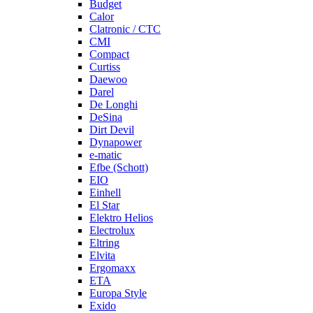
Budget
Calor
Clatronic / CTC
CMI
Compact
Curtiss
Daewoo
Darel
De Longhi
DeSina
Dirt Devil
Dynapower
e-matic
Efbe (Schott)
EIO
Einhell
El Star
Elektro Helios
Electrolux
Eltring
Elvita
Ergomaxx
ETA
Europa Style
Exido