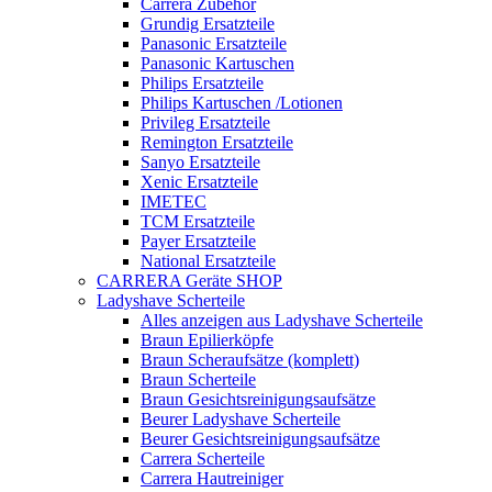
Carrera Zubehör
Grundig Ersatzteile
Panasonic Ersatzteile
Panasonic Kartuschen
Philips Ersatzteile
Philips Kartuschen /Lotionen
Privileg Ersatzteile
Remington Ersatzteile
Sanyo Ersatzteile
Xenic Ersatzteile
IMETEC
TCM Ersatzteile
Payer Ersatzteile
National Ersatzteile
CARRERA Geräte SHOP
Ladyshave Scherteile
Alles anzeigen aus Ladyshave Scherteile
Braun Epilierköpfe
Braun Scheraufsätze (komplett)
Braun Scherteile
Braun Gesichtsreinigungsaufsätze
Beurer Ladyshave Scherteile
Beurer Gesichtsreinigungsaufsätze
Carrera Scherteile
Carrera Hautreiniger