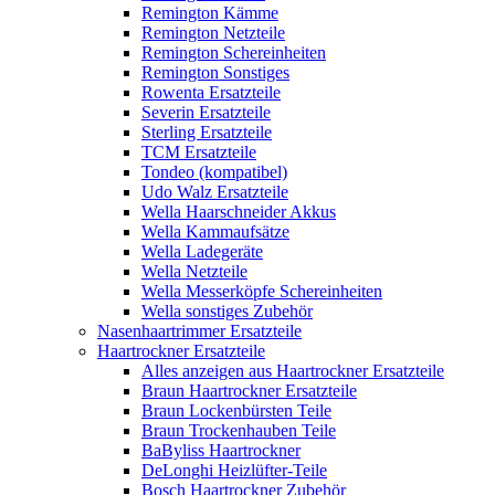
Remington Kämme
Remington Netzteile
Remington Schereinheiten
Remington Sonstiges
Rowenta Ersatzteile
Severin Ersatzteile
Sterling Ersatzteile
TCM Ersatzteile
Tondeo (kompatibel)
Udo Walz Ersatzteile
Wella Haarschneider Akkus
Wella Kammaufsätze
Wella Ladegeräte
Wella Netzteile
Wella Messerköpfe Schereinheiten
Wella sonstiges Zubehör
Nasenhaartrimmer Ersatzteile
Haartrockner Ersatzteile
Alles anzeigen aus Haartrockner Ersatzteile
Braun Haartrockner Ersatzteile
Braun Lockenbürsten Teile
Braun Trockenhauben Teile
BaByliss Haartrockner
DeLonghi Heizlüfter-Teile
Bosch Haartrockner Zubehör