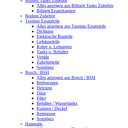
Bifinett Tanks Zubehör
Alles anzeigen aus Bifinett Tanks Zubehör
Bifinett Ersatzkannen
Bodum Zubehör
Tassimo Ersatzteile
Alles anzeigen aus Tassimo Ersatzteile
Dichtung
Elektrische Bauteile
Gehäuseteile
Rohre u. Leitungen
Tanks u. Behälter
Ventile
Zubehörteile
Sonstiges
Bosch / BSH
Alles anzeigen aus Bosch / BSH
Brühgruppe
Heizung
Düse
Filter
Behälter / Wassertanks
Kannen / Deckel
Reinigung
Sonstiges
Hanseatic