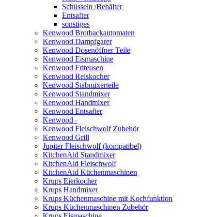
Schüsseln /Behälter
Entsafter
sonstiges
Kenwood Brotbackautomaten
Kenwood Dampfgarer
Kenwood Dosenöffner Teile
Kenwood Eismaschine
Kenwood Friteusen
Kenwood Reiskocher
Kenwood Stabmixerteile
Kenwood Standmixer
Kenwood Handmixer
Kenwood Entsafter
Kenwood -
Kenwood Fleischwolf Zubehör
Kenwood Grill
Jupiter Fleischwolf (kompatibel)
KitchenAid Standmixer
KitchenAid Fleischwolf
KitchenAid Küchenmaschinen
Krups Eierkocher
Krups Handmixer
Krups Küchenmaschine mit Kochfunktion
Krups Küchenmaschinen Zubehör
Krups Eismaschine