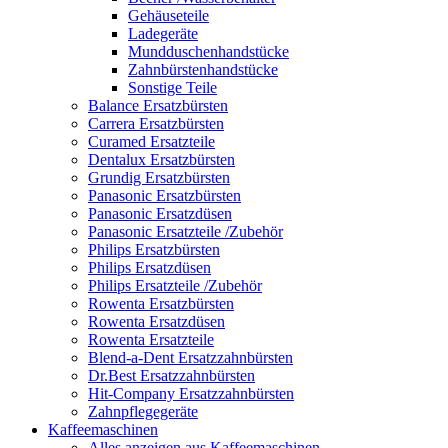
Gehäuseteile
Ladegeräte
Mundduschenhandstücke
Zahnbürstenhandstücke
Sonstige Teile
Balance Ersatzbürsten
Carrera Ersatzbürsten
Curamed Ersatzteile
Dentalux Ersatzbürsten
Grundig Ersatzbürsten
Panasonic Ersatzbürsten
Panasonic Ersatzdüsen
Panasonic Ersatzteile /Zubehör
Philips Ersatzbürsten
Philips Ersatzdüsen
Philips Ersatzteile /Zubehör
Rowenta Ersatzbürsten
Rowenta Ersatzdüsen
Rowenta Ersatzteile
Blend-a-Dent Ersatzzahnbürsten
Dr.Best Ersatzzahnbürsten
Hit-Company Ersatzzahnbürsten
Zahnpflegegeräte
Kaffeemaschinen
Alles anzeigen aus Kaffeemaschinen