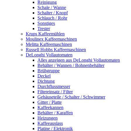
Reinigung
Schale / Wanne
Schalter / Knopf
Schlauch / Rohr
Sonstiges
Trester
Krups Kaffeemühlen
Moulinex Kaffeemaschinen
Melitta Kaffeemaschinen
Russell Hobbs Kaffeemaschinen
DeLonghi Vollautomaten
Alles anzeigen aus DeLonghi Vollautomaten
Behälter / Wannen / Bohnenbehälter
Brühgruppe
Deckel
Dichtung
Durchflussmesser
Filtereinsatz / Filter
Gehäuseteile / Schalter / Schwimmer
Gitter / Platte
Kaffeekannen
Behälter / Karaffen
Heizungen
Kaffeeauslass
Platine / Elektronik