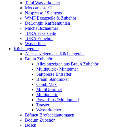
Tefal Wasserkocher
Moccamaster®
Nespresso / Siemens
WMF Ersatzteile & Zubehör
DeLonghi Kaffeemühlen
Milchaufschäumer
JURA Ersatzteile
JURA Zubehör
Wasserfilter
Küchengeräte
Alles anzeigen aus Küchengeräte
Braun Zubehör
Alles anzeigen aus Braun Zubehör
Multiquick / Minipimer
Saftpresse Entsafter
Braun Standmixer
CombiMax
MultiGourmet
Multipractic
PowerPlus (Multiquick)
Toaster
Wasserkocher
Bifinett Brotbackautomaten
Bodum Zubehör
Bosch