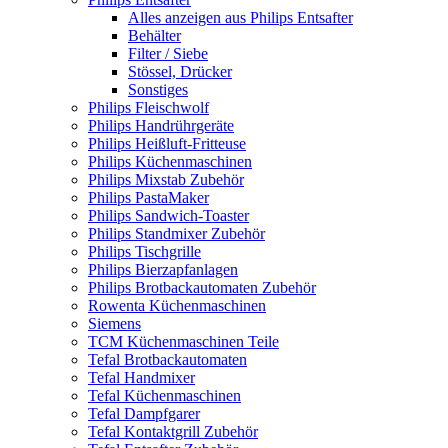
Alles anzeigen aus Philips Entsafter
Behälter
Filter / Siebe
Stössel, Drücker
Sonstiges
Philips Fleischwolf
Philips Handrührgeräte
Philips Heißluft-Fritteuse
Philips Küchenmaschinen
Philips Mixstab Zubehör
Philips PastaMaker
Philips Sandwich-Toaster
Philips Standmixer Zubehör
Philips Tischgrille
Philips Bierzapfanlagen
Philips Brotbackautomaten Zubehör
Rowenta Küchenmaschinen
Siemens
TCM Küchenmaschinen Teile
Tefal Brotbackautomaten
Tefal Handmixer
Tefal Küchenmaschinen
Tefal Dampfgarer
Tefal Kontaktgrill Zubehör