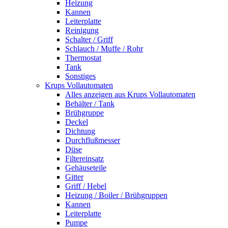
Heizung
Kannen
Leiterplatte
Reinigung
Schalter / Griff
Schlauch / Muffe / Rohr
Thermostat
Tank
Sonstiges
Krups Vollautomaten
Alles anzeigen aus Krups Vollautomaten
Behälter / Tank
Brühgruppe
Deckel
Dichtung
Durchflußmesser
Düse
Filtereinsatz
Gehäuseteile
Gitter
Griff / Hebel
Heizung / Boiler / Brühgruppen
Kannen
Leiterplatte
Pumpe