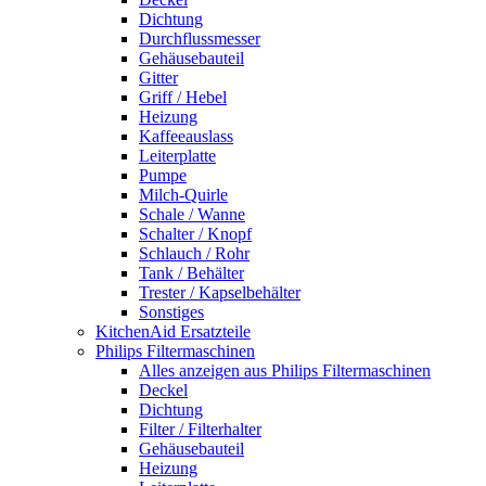
Dichtung
Durchflussmesser
Gehäusebauteil
Gitter
Griff / Hebel
Heizung
Kaffeeauslass
Leiterplatte
Pumpe
Milch-Quirle
Schale / Wanne
Schalter / Knopf
Schlauch / Rohr
Tank / Behälter
Trester / Kapselbehälter
Sonstiges
KitchenAid Ersatzteile
Philips Filtermaschinen
Alles anzeigen aus Philips Filtermaschinen
Deckel
Dichtung
Filter / Filterhalter
Gehäusebauteil
Heizung