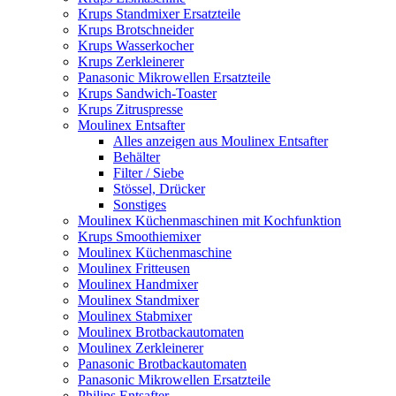
Krups Standmixer Ersatzteile
Krups Brotschneider
Krups Wasserkocher
Krups Zerkleinerer
Panasonic Mikrowellen Ersatzteile
Krups Sandwich-Toaster
Krups Zitruspresse
Moulinex Entsafter
Alles anzeigen aus Moulinex Entsafter
Behälter
Filter / Siebe
Stössel, Drücker
Sonstiges
Moulinex Küchenmaschinen mit Kochfunktion
Krups Smoothiemixer
Moulinex Küchenmaschine
Moulinex Fritteusen
Moulinex Handmixer
Moulinex Standmixer
Moulinex Stabmixer
Moulinex Brotbackautomaten
Moulinex Zerkleinerer
Panasonic Brotbackautomaten
Panasonic Mikrowellen Ersatzteile
Philips Entsafter