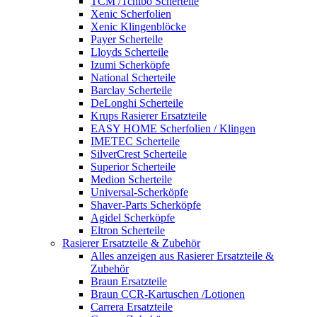
TCM /Tchibo Scherteile
Xenic Scherfolien
Xenic Klingenblöcke
Payer Scherteile
Lloyds Scherteile
Izumi Scherköpfe
National Scherteile
Barclay Scherteile
DeLonghi Scherteile
Krups Rasierer Ersatzteile
EASY HOME Scherfolien / Klingen
IMETEC Scherteile
SilverCrest Scherteile
Superior Scherteile
Medion Scherteile
Universal-Scherköpfe
Shaver-Parts Scherköpfe
Agidel Scherköpfe
Eltron Scherteile
Rasierer Ersatzteile & Zubehör
Alles anzeigen aus Rasierer Ersatzteile &
Zubehör
Braun Ersatzteile
Braun CCR-Kartuschen /Lotionen
Carrera Ersatzteile