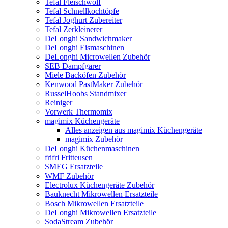
Tefal Fleischwolf
Tefal Schnellkochtöpfe
Tefal Joghurt Zubereiter
Tefal Zerkleinerer
DeLonghi Sandwichmaker
DeLonghi Eismaschinen
DeLonghi Microwellen Zubehör
SEB Dampfgarer
Miele Backöfen Zubehör
Kenwood PastMaker Zubehör
RusselHoobs Standmixer
Reiniger
Vorwerk Thermomix
magimix Küchengeräte
Alles anzeigen aus magimix Küchengeräte
magimix Zubehör
DeLonghi Küchenmaschinen
frifri Fritteusen
SMEG Ersatzteile
WMF Zubehör
Electrolux Küchengeräte Zubehör
Bauknecht Mikrowellen Ersatzteile
Bosch Mikrowellen Ersatzteile
DeLonghi Mikrowellen Ersatzteile
SodaStream Zubehör