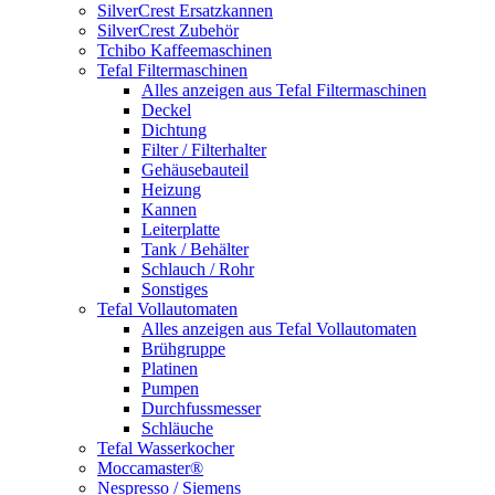
SilverCrest Ersatzkannen
SilverCrest Zubehör
Tchibo Kaffeemaschinen
Tefal Filtermaschinen
Alles anzeigen aus Tefal Filtermaschinen
Deckel
Dichtung
Filter / Filterhalter
Gehäusebauteil
Heizung
Kannen
Leiterplatte
Tank / Behälter
Schlauch / Rohr
Sonstiges
Tefal Vollautomaten
Alles anzeigen aus Tefal Vollautomaten
Brühgruppe
Platinen
Pumpen
Durchfussmesser
Schläuche
Tefal Wasserkocher
Moccamaster®
Nespresso / Siemens