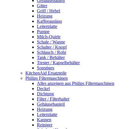
Gehäusebauteil
Gitter
Griff / Hebel
Heizung
Kaffeeauslass
Leiterplatte
Pumpe
Milch-Quirle
Schale / Wanne
Schalter / Knopf
Schlauch / Rohr
Tank / Behälter
Trester / Kapselbehälter
Sonstiges
KitchenAid Ersatzteile
Philips Filtermaschinen
Alles anzeigen aus Philips Filtermaschinen
Deckel
Dichtung
Filter / Filterhalter
Gehäusebauteil
Heizung
Leiterplatte
Kannen
Reiniger