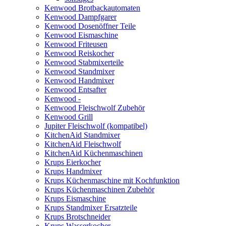
Kenwood Brotbackautomaten
Kenwood Dampfgarer
Kenwood Dosenöffner Teile
Kenwood Eismaschine
Kenwood Friteusen
Kenwood Reiskocher
Kenwood Stabmixerteile
Kenwood Standmixer
Kenwood Handmixer
Kenwood Entsafter
Kenwood -
Kenwood Fleischwolf Zubehör
Kenwood Grill
Jupiter Fleischwolf (kompatibel)
KitchenAid Standmixer
KitchenAid Fleischwolf
KitchenAid Küchenmaschinen
Krups Eierkocher
Krups Handmixer
Krups Küchenmaschine mit Kochfunktion
Krups Küchenmaschinen Zubehör
Krups Eismaschine
Krups Standmixer Ersatzteile
Krups Brotschneider
Krups Wasserkocher