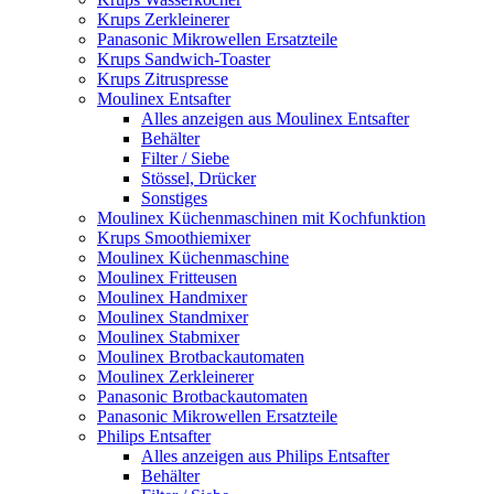
Krups Zerkleinerer
Panasonic Mikrowellen Ersatzteile
Krups Sandwich-Toaster
Krups Zitruspresse
Moulinex Entsafter
Alles anzeigen aus Moulinex Entsafter
Behälter
Filter / Siebe
Stössel, Drücker
Sonstiges
Moulinex Küchenmaschinen mit Kochfunktion
Krups Smoothiemixer
Moulinex Küchenmaschine
Moulinex Fritteusen
Moulinex Handmixer
Moulinex Standmixer
Moulinex Stabmixer
Moulinex Brotbackautomaten
Moulinex Zerkleinerer
Panasonic Brotbackautomaten
Panasonic Mikrowellen Ersatzteile
Philips Entsafter
Alles anzeigen aus Philips Entsafter
Behälter