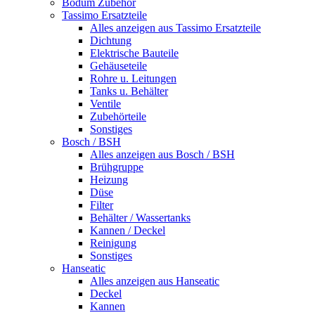
Bodum Zubehör
Tassimo Ersatzteile
Alles anzeigen aus Tassimo Ersatzteile
Dichtung
Elektrische Bauteile
Gehäuseteile
Rohre u. Leitungen
Tanks u. Behälter
Ventile
Zubehörteile
Sonstiges
Bosch / BSH
Alles anzeigen aus Bosch / BSH
Brühgruppe
Heizung
Düse
Filter
Behälter / Wassertanks
Kannen / Deckel
Reinigung
Sonstiges
Hanseatic
Alles anzeigen aus Hanseatic
Deckel
Kannen