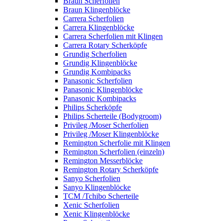
Braun Scherfolien
Braun Klingenblöcke
Carrera Scherfolien
Carrera Klingenblöcke
Carrera Scherfolien mit Klingen
Carrera Rotary Scherköpfe
Grundig Scherfolien
Grundig Klingenblöcke
Grundig Kombipacks
Panasonic Scherfolien
Panasonic Klingenblöcke
Panasonic Kombipacks
Philips Scherköpfe
Philips Scherteile (Bodygroom)
Privileg /Moser Scherfolien
Privileg /Moser Klingenblöcke
Remington Scherfolie mit Klingen
Remington Scherfolien (einzeln)
Remington Messerblöcke
Remington Rotary Scherköpfe
Sanyo Scherfolien
Sanyo Klingenblöcke
TCM /Tchibo Scherteile
Xenic Scherfolien
Xenic Klingenblöcke