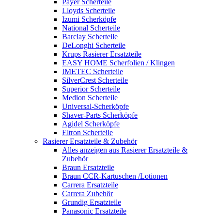
Payer Scherteile
Lloyds Scherteile
Izumi Scherköpfe
National Scherteile
Barclay Scherteile
DeLonghi Scherteile
Krups Rasierer Ersatzteile
EASY HOME Scherfolien / Klingen
IMETEC Scherteile
SilverCrest Scherteile
Superior Scherteile
Medion Scherteile
Universal-Scherköpfe
Shaver-Parts Scherköpfe
Agidel Scherköpfe
Eltron Scherteile
Rasierer Ersatzteile & Zubehör
Alles anzeigen aus Rasierer Ersatzteile &
Zubehör
Braun Ersatzteile
Braun CCR-Kartuschen /Lotionen
Carrera Ersatzteile
Carrera Zubehör
Grundig Ersatzteile
Panasonic Ersatzteile