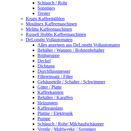
Schlauch / Rohr
Sonstiges
Trester
Krups Kaffeemühlen
Moulinex Kaffeemaschinen
Melitta Kaffeemaschinen
Russell Hobbs Kaffeemaschinen
DeLonghi Vollautomaten
Alles anzeigen aus DeLonghi Vollautomaten
Behälter / Wannen / Bohnenbehälter
Brühgruppe
Deckel
Dichtung
Durchflussmesser
Filtereinsatz / Filter
Gehäuseteile / Schalter / Schwimmer
Gitter / Platte
Kaffeekannen
Behälter / Karaffen
Heizungen
Kaffeeauslass
Platine / Elektronik
Pumpe
Schlauch / Rohr/ Milchaufschäumer
Ventile / Mahlwerke / Sonstiges