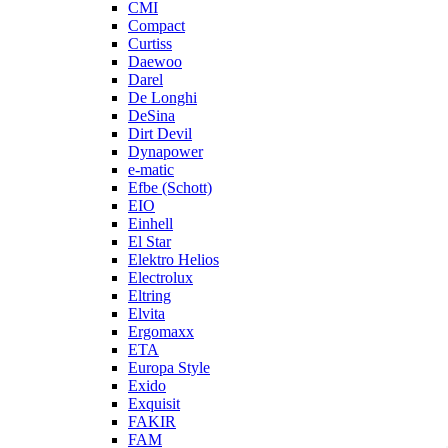
CMI
Compact
Curtiss
Daewoo
Darel
De Longhi
DeSina
Dirt Devil
Dynapower
e-matic
Efbe (Schott)
EIO
Einhell
El Star
Elektro Helios
Electrolux
Eltring
Elvita
Ergomaxx
ETA
Europa Style
Exido
Exquisit
FAKIR
FAM