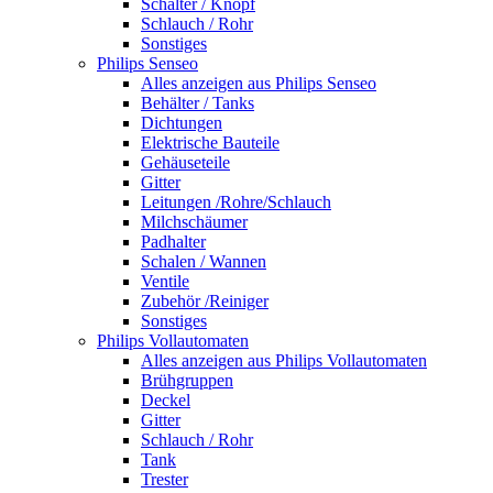
Schalter / Knopf
Schlauch / Rohr
Sonstiges
Philips Senseo
Alles anzeigen aus Philips Senseo
Behälter / Tanks
Dichtungen
Elektrische Bauteile
Gehäuseteile
Gitter
Leitungen /Rohre/Schlauch
Milchschäumer
Padhalter
Schalen / Wannen
Ventile
Zubehör /Reiniger
Sonstiges
Philips Vollautomaten
Alles anzeigen aus Philips Vollautomaten
Brühgruppen
Deckel
Gitter
Schlauch / Rohr
Tank
Trester