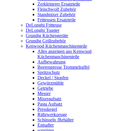
Zerkleinerer Ersatzteile
Fleischwolf Zubehör
Standmixer Zubehör
Fritteusen Ersatzteile
DeLonghi Fritteuse
DeLonghi Toaster
Grundig Küchengeräte
Grundig Grillzubehör
Kenwood Küchenmaschinenteile
Alles anzeigen aus Kenwood
Küchenmaschinenteile
Aufbewahrung
Beerenpresse Trommelraffel
Spritzschutz
Deckel / Stopfen
Gewürzmühle
Getriebe
Messer
Mixeraufsatz
Pasta Aufsatz
Presskegel
Rührwerkzeuge
Schüsseln /Behälter
Entsafter
sonstiges