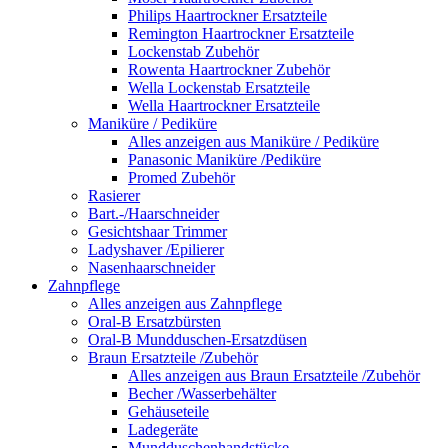
Philips Haartrockner Ersatzteile
Remington Haartrockner Ersatzteile
Lockenstab Zubehör
Rowenta Haartrockner Zubehör
Wella Lockenstab Ersatzteile
Wella Haartrockner Ersatzteile
Maniküre / Pediküre
Alles anzeigen aus Maniküre / Pediküre
Panasonic Maniküre /Pediküre
Promed Zubehör
Rasierer
Bart.-/Haarschneider
Gesichtshaar Trimmer
Ladyshaver /Epilierer
Nasenhaarschneider
Zahnpflege
Alles anzeigen aus Zahnpflege
Oral-B Ersatzbürsten
Oral-B Mundduschen-Ersatzdüsen
Braun Ersatzteile /Zubehör
Alles anzeigen aus Braun Ersatzteile /Zubehör
Becher /Wasserbehälter
Gehäuseteile
Ladegeräte
Mundduschenhandstücke