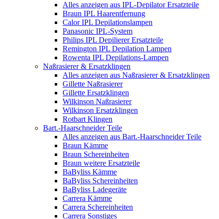
Alles anzeigen aus IPL-Depilator Ersatzteile
Braun IPL Haarentfernung
Calor IPL Depilationslampen
Panasonic IPL-System
Philips IPL Depilierer Ersatzteile
Remington IPL Depilation Lampen
Rowenta IPL Depilations-Lampen
Naßrasierer & Ersatzklingen
Alles anzeigen aus Naßrasierer & Ersatzklingen
Gillette Naßrasierer
Gillette Ersatzklingen
Wilkinson Naßrasierer
Wilkinson Ersatzklingen
Rotbart Klingen
Bart.-Haarschneider Teile
Alles anzeigen aus Bart.-Haarschneider Teile
Braun Kämme
Braun Schereinheiten
Braun weitere Ersatzteile
BaByliss Kämme
BaByliss Schereinheiten
BaByliss Ladegeräte
Carrera Kämme
Carrera Schereinheiten
Carrera Sonstiges