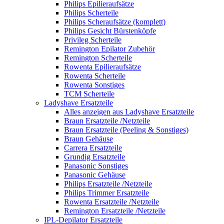
Philips Epilieraufsätze
Philips Scherteile
Philips Scheraufsätze (komplett)
Philips Gesicht Bürstenköpfe
Privileg Scherteile
Remington Epilator Zubehör
Remington Scherteile
Rowenta Epilieraufsätze
Rowenta Scherteile
Rowenta Sonstiges
TCM Scherteile
Ladyshave Ersatzteile
Alles anzeigen aus Ladyshave Ersatzteile
Braun Ersatzteile /Netzteile
Braun Ersatzteile (Peeling & Sonstiges)
Braun Gehäuse
Carrera Ersatzteile
Grundig Ersatzteile
Panasonic Sonstiges
Panasonic Gehäuse
Philips Ersatzteile /Netzteile
Philips Trimmer Ersatzteile
Rowenta Ersatzteile /Netzteile
Remington Ersatzteile /Netzteile
IPL-Depilator Ersatzteile