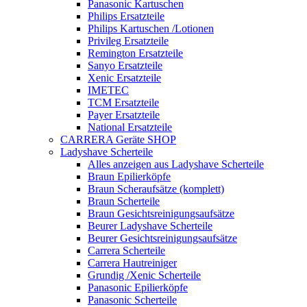
Panasonic Kartuschen
Philips Ersatzteile
Philips Kartuschen /Lotionen
Privileg Ersatzteile
Remington Ersatzteile
Sanyo Ersatzteile
Xenic Ersatzteile
IMETEC
TCM Ersatzteile
Payer Ersatzteile
National Ersatzteile
CARRERA Geräte SHOP
Ladyshave Scherteile
Alles anzeigen aus Ladyshave Scherteile
Braun Epilierköpfe
Braun Scheraufsätze (komplett)
Braun Scherteile
Braun Gesichtsreinigungsaufsätze
Beurer Ladyshave Scherteile
Beurer Gesichtsreinigungsaufsätze
Carrera Scherteile
Carrera Hautreiniger
Grundig /Xenic Scherteile
Panasonic Epilierköpfe
Panasonic Scherteile