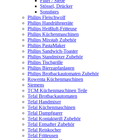
Filter / Siebe
Stössel, Drücker
Sonstiges
Philips Fleischwolf
Philips Handrührgeräte
Philips Heißluft-Fritteuse
Philips Küchenmaschinen
Philips Mixstab Zubehör
Philips PastaMaker
Philips Sandwich-Toaster
Philips Standmixer Zubehör
Philips Tischgrille
Philips Bierzapfanlagen
Philips Brotbackautomaten Zubehör
Rowenta Küchenmaschinen
Siemens
TCM Küchenmaschinen Teile
Tefal Brotbackautomaten
Tefal Handmixer
Tefal Küchenmaschinen
Tefal Dampfgarer
Tefal Kontaktgrill Zubehör
Tefal Entsafter Zubehör
Tefal Reiskocher
Tefal Fritteusen