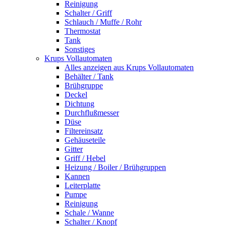
Reinigung
Schalter / Griff
Schlauch / Muffe / Rohr
Thermostat
Tank
Sonstiges
Krups Vollautomaten
Alles anzeigen aus Krups Vollautomaten
Behälter / Tank
Brühgruppe
Deckel
Dichtung
Durchflußmesser
Düse
Filtereinsatz
Gehäuseteile
Gitter
Griff / Hebel
Heizung / Boiler / Brühgruppen
Kannen
Leiterplatte
Pumpe
Reinigung
Schale / Wanne
Schalter / Knopf