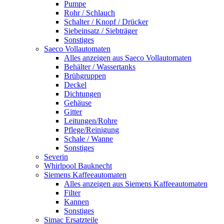
Pumpe
Rohr / Schlauch
Schalter / Knopf / Drücker
Siebeinsatz / Siebträger
Sonstiges
Saeco Vollautomaten
Alles anzeigen aus Saeco Vollautomaten
Behälter / Wassertanks
Brühgruppen
Deckel
Dichtungen
Gehäuse
Gitter
Leitungen/Rohre
Pflege/Reinigung
Schale / Wanne
Sonstiges
Severin
Whirlpool Bauknecht
Siemens Kaffeeautomaten
Alles anzeigen aus Siemens Kaffeeautomaten
Filter
Kannen
Sonstiges
Simac Ersatzteile