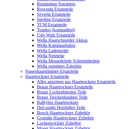
Remington Sonstiges
Rowenta Ersatzteile
Severin Ersatzteile
Sterling Ersatzteile
TCM Ersatzteile
Tondeo (kompatibel)
Udo Walz Ersatzteile
Wella Haarschneider Akkus
Wella Kammaufsätze
Wella Ladegeräte
Wella Netzteile
Wella Messerköpfe Schereinheiten
Wella sonstiges Zubehör
Nasenhaartrimmer Ersatzteile
Haartrockner Ersatzteile
Alles anzeigen aus Haartrockner Ersatzteile
Braun Haartrockner Ersatzteile
Braun Lockenbürsten Teile
Braun Trockenhauben Teile
BaByliss Haartrockner
DeLonghi Heizlüfter-Teile
Bosch Haartrockner Zubehör
Grundig Haartrockner Zubehör
Lockenwickler Zubehör
Moser Haartrockner Zubehör