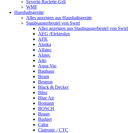
Severin Raclette-Gril
WMF
Haushaltsgeräte
Alles anzeigen aus Haushaltsgeräte
Staubsaugerbeutel von Swirl
Alles anzeigen aus Staubsaugerbeutel von Swirl
AEG /Elektrolux
AFK
Alaska
Alfatec
Alutec
Alto
Aqua Vac
Bauhaus
Beam
Bestron
Black & Decker
Bliss
Blue Air
Bomann
BOSCH
Braun
Budget
Calor
Clatronic / CTC