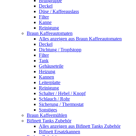
Brühgruppe
Deckel
Düse / Kaffeeauslass
Filter
Kanne
Reinigung
Braun Kaffeeautomaten
Alles anzeigen aus Braun Kaffeeautomaten
Deckel
Dichtung / Tropfstopp
Filter
Tank
Gehäuseteile
Heizung
Kannen
Leiterplatte
Reinigung
Schalter / Hebel / Knopf
Schlauch / Rohr
Sicherung / Thermostat
Sonstiges
Braun Kaffeemühlen
Bifinett Tanks Zubehör
Alles anzeigen aus Bifinett Tanks Zubehör
Bifinett Ersatzkannen