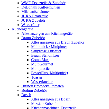
WMF Ersatzteile & Zubehör
DeLonghi Kaffeemühlen
Milchaufschäumer
JURA Ersatzteile
JURA Zubehör
Wasserfilter
Küchengeräte
Alles anzeigen aus Küchengeräte
Braun Zubehör
Alles anzeigen aus Braun Zubehör
Multiquick / Minipimer
Saftpresse Entsafter
Braun Standmixer
CombiMax
MultiGourmet
Multipractic
PowerPlus (Multiquick)
Toaster
Wasserkocher
Bifinett Brotbackautomaten
Bodum Zubehör
Bosch
Alles anzeigen aus Bosch
Mixstab Zubehör
Küchenmaschinen Ersatzteile