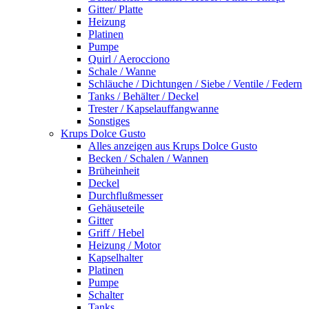
Gitter/ Platte
Heizung
Platinen
Pumpe
Quirl / Aerocciono
Schale / Wanne
Schläuche / Dichtungen / Siebe / Ventile / Federn
Tanks / Behälter / Deckel
Trester / Kapselauffangwanne
Sonstiges
Krups Dolce Gusto
Alles anzeigen aus Krups Dolce Gusto
Becken / Schalen / Wannen
Brüheinheit
Deckel
Durchflußmesser
Gehäuseteile
Gitter
Griff / Hebel
Heizung / Motor
Kapselhalter
Platinen
Pumpe
Schalter
Tanks