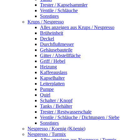
Trester / Kapselsammler
Ventile / Schläuche
Sonstiges
Krups / Nespresso
Alles anzeigen aus Krups / Nespresso
Brüheinheit
Deckel
Durchflußmesser
Gehäusebauteile
Gitter / Abstellfläche
Griff / Hebel
Heizung
Kaffeeauslass
Kapselhalter
Leiterplatten
Pumpe
Quirl
Schalter / Knopf
Tanks / Behälter
Trester / Restwasserschale
Ventile / Schläuche / Dichtungen / Siebe
Sonstiges
Nespresso / Koenig (Köenig)
Nespresso / Turmix
Alles anzeigen aus Nespresso / Turmix