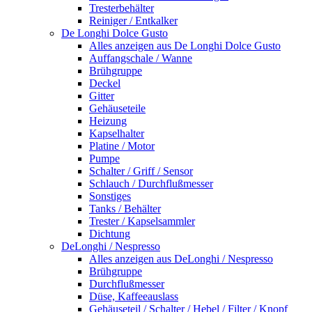
Tresterbehälter
Reiniger / Entkalker
De Longhi Dolce Gusto
Alles anzeigen aus De Longhi Dolce Gusto
Auffangschale / Wanne
Brühgruppe
Deckel
Gitter
Gehäuseteile
Heizung
Kapselhalter
Platine / Motor
Pumpe
Schalter / Griff / Sensor
Schlauch / Durchflußmesser
Sonstiges
Tanks / Behälter
Trester / Kapselsammler
Dichtung
DeLonghi / Nespresso
Alles anzeigen aus DeLonghi / Nespresso
Brühgruppe
Durchflußmesser
Düse, Kaffeeauslass
Gehäuseteil / Schalter / Hebel / Filter / Knopf