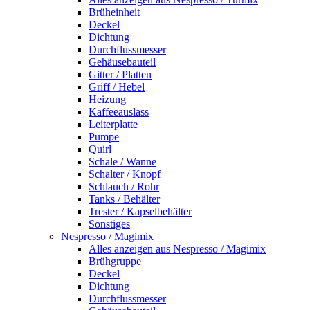
Brüheinheit
Deckel
Dichtung
Durchflussmesser
Gehäusebauteil
Gitter / Platten
Griff / Hebel
Heizung
Kaffeeauslass
Leiterplatte
Pumpe
Quirl
Schale / Wanne
Schalter / Knopf
Schlauch / Rohr
Tanks / Behälter
Trester / Kapselbehälter
Sonstiges
Nespresso / Magimix
Alles anzeigen aus Nespresso / Magimix
Brühgruppe
Deckel
Dichtung
Durchflussmesser