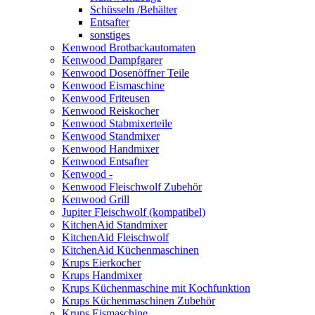
Schüsseln /Behälter
Entsafter
sonstiges
Kenwood Brotbackautomaten
Kenwood Dampfgarer
Kenwood Dosenöffner Teile
Kenwood Eismaschine
Kenwood Friteusen
Kenwood Reiskocher
Kenwood Stabmixerteile
Kenwood Standmixer
Kenwood Handmixer
Kenwood Entsafter
Kenwood -
Kenwood Fleischwolf Zubehör
Kenwood Grill
Jupiter Fleischwolf (kompatibel)
KitchenAid Standmixer
KitchenAid Fleischwolf
KitchenAid Küchenmaschinen
Krups Eierkocher
Krups Handmixer
Krups Küchenmaschine mit Kochfunktion
Krups Küchenmaschinen Zubehör
Krups Eismaschine