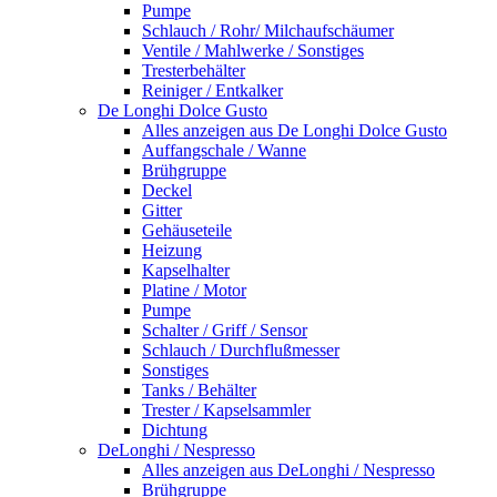
Pumpe
Schlauch / Rohr/ Milchaufschäumer
Ventile / Mahlwerke / Sonstiges
Tresterbehälter
Reiniger / Entkalker
De Longhi Dolce Gusto
Alles anzeigen aus De Longhi Dolce Gusto
Auffangschale / Wanne
Brühgruppe
Deckel
Gitter
Gehäuseteile
Heizung
Kapselhalter
Platine / Motor
Pumpe
Schalter / Griff / Sensor
Schlauch / Durchflußmesser
Sonstiges
Tanks / Behälter
Trester / Kapselsammler
Dichtung
DeLonghi / Nespresso
Alles anzeigen aus DeLonghi / Nespresso
Brühgruppe