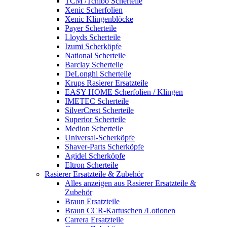
TCM /Tchibo Scherteile
Xenic Scherfolien
Xenic Klingenblöcke
Payer Scherteile
Lloyds Scherteile
Izumi Scherköpfe
National Scherteile
Barclay Scherteile
DeLonghi Scherteile
Krups Rasierer Ersatzteile
EASY HOME Scherfolien / Klingen
IMETEC Scherteile
SilverCrest Scherteile
Superior Scherteile
Medion Scherteile
Universal-Scherköpfe
Shaver-Parts Scherköpfe
Agidel Scherköpfe
Eltron Scherteile
Rasierer Ersatzteile & Zubehör
Alles anzeigen aus Rasierer Ersatzteile &
Zubehör
Braun Ersatzteile
Braun CCR-Kartuschen /Lotionen
Carrera Ersatzteile