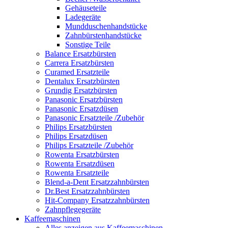
Gehäuseteile
Ladegeräte
Mundduschenhandstücke
Zahnbürstenhandstücke
Sonstige Teile
Balance Ersatzbürsten
Carrera Ersatzbürsten
Curamed Ersatzteile
Dentalux Ersatzbürsten
Grundig Ersatzbürsten
Panasonic Ersatzbürsten
Panasonic Ersatzdüsen
Panasonic Ersatzteile /Zubehör
Philips Ersatzbürsten
Philips Ersatzdüsen
Philips Ersatzteile /Zubehör
Rowenta Ersatzbürsten
Rowenta Ersatzdüsen
Rowenta Ersatzteile
Blend-a-Dent Ersatzzahnbürsten
Dr.Best Ersatzzahnbürsten
Hit-Company Ersatzzahnbürsten
Zahnpflegegeräte
Kaffeemaschinen
Alles anzeigen aus Kaffeemaschinen