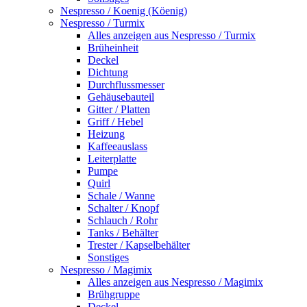
Nespresso / Koenig (Köenig)
Nespresso / Turmix
Alles anzeigen aus Nespresso / Turmix
Brüheinheit
Deckel
Dichtung
Durchflussmesser
Gehäusebauteil
Gitter / Platten
Griff / Hebel
Heizung
Kaffeeauslass
Leiterplatte
Pumpe
Quirl
Schale / Wanne
Schalter / Knopf
Schlauch / Rohr
Tanks / Behälter
Trester / Kapselbehälter
Sonstiges
Nespresso / Magimix
Alles anzeigen aus Nespresso / Magimix
Brühgruppe
Deckel