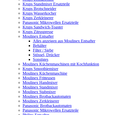
Krups Standmixer Ersatzteile
Krups Brotschneider
Krups Wasserkocher
Krups Zerkleinerer
Panasonic Mikrowellen Ersatzteile
Krups Sandwich-Toaster
Krups Zitruspresse
Moulinex Entsafter
Alles anzeigen aus Moulinex Entsafter
Behälter
Filter / Siebe
Stössel, Drücker
Sonstiges
Moulinex Küchenmaschinen mit Kochfunktion
Krups Smoothiemixer
Moulinex Küchenmaschine
Moulinex Fritteusen
Moulinex Handmixer
Moulinex Standmixer
Moulinex Stabmixer
Moulinex Brotbackautomaten
Moulinex Zerkleinerer
Panasonic Brotbackautomaten
Panasonic Mikrowellen Ersatzteile
Philips Entsafter