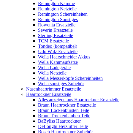
Remington Kämme
Remington Netzteile
Remington Schereinheiten
Remington Sonstiges
Rowenta Ersatzteile
Severin Ersatzteile
Sterling Ersatzteile
TCM Ersatzteile
Tondeo (kompatibel)
Udo Walz Ersatzteile
Wella Haarschneider Akkus
Wella Kammaufsätze
Wella Ladegeräte
Wella Netzteile
Wella Messerköpfe Schereinheiten
Wella sonstiges Zubehör
Nasenhaartrimmer Ersatzteile
Haartrockner Ersatzteile
Alles anzeigen aus Haartrockner Ersatzteile
Braun Haartrockner Ersatzteile
Braun Lockenbürsten Teile
Braun Trockenhauben Teile
BaByliss Haartrockner
DeLonghi Heizlüfter-Teile
Bosch Haartrockner Zubehör