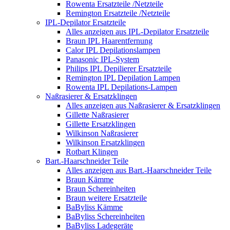
Rowenta Ersatzteile /Netzteile
Remington Ersatzteile /Netzteile
IPL-Depilator Ersatzteile
Alles anzeigen aus IPL-Depilator Ersatzteile
Braun IPL Haarentfernung
Calor IPL Depilationslampen
Panasonic IPL-System
Philips IPL Depilierer Ersatzteile
Remington IPL Depilation Lampen
Rowenta IPL Depilations-Lampen
Naßrasierer & Ersatzklingen
Alles anzeigen aus Naßrasierer & Ersatzklingen
Gillette Naßrasierer
Gillette Ersatzklingen
Wilkinson Naßrasierer
Wilkinson Ersatzklingen
Rotbart Klingen
Bart.-Haarschneider Teile
Alles anzeigen aus Bart.-Haarschneider Teile
Braun Kämme
Braun Schereinheiten
Braun weitere Ersatzteile
BaByliss Kämme
BaByliss Schereinheiten
BaByliss Ladegeräte