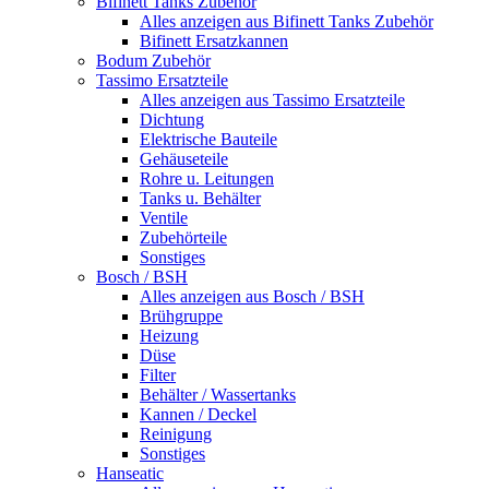
Bifinett Tanks Zubehör
Alles anzeigen aus Bifinett Tanks Zubehör
Bifinett Ersatzkannen
Bodum Zubehör
Tassimo Ersatzteile
Alles anzeigen aus Tassimo Ersatzteile
Dichtung
Elektrische Bauteile
Gehäuseteile
Rohre u. Leitungen
Tanks u. Behälter
Ventile
Zubehörteile
Sonstiges
Bosch / BSH
Alles anzeigen aus Bosch / BSH
Brühgruppe
Heizung
Düse
Filter
Behälter / Wassertanks
Kannen / Deckel
Reinigung
Sonstiges
Hanseatic