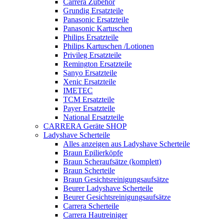
Carrera Zubehör
Grundig Ersatzteile
Panasonic Ersatzteile
Panasonic Kartuschen
Philips Ersatzteile
Philips Kartuschen /Lotionen
Privileg Ersatzteile
Remington Ersatzteile
Sanyo Ersatzteile
Xenic Ersatzteile
IMETEC
TCM Ersatzteile
Payer Ersatzteile
National Ersatzteile
CARRERA Geräte SHOP
Ladyshave Scherteile
Alles anzeigen aus Ladyshave Scherteile
Braun Epilierköpfe
Braun Scheraufsätze (komplett)
Braun Scherteile
Braun Gesichtsreinigungsaufsätze
Beurer Ladyshave Scherteile
Beurer Gesichtsreinigungsaufsätze
Carrera Scherteile
Carrera Hautreiniger