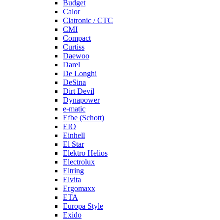
Budget
Calor
Clatronic / CTC
CMI
Compact
Curtiss
Daewoo
Darel
De Longhi
DeSina
Dirt Devil
Dynapower
e-matic
Efbe (Schott)
EIO
Einhell
El Star
Elektro Helios
Electrolux
Eltring
Elvita
Ergomaxx
ETA
Europa Style
Exido