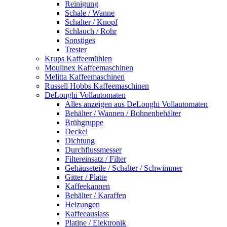
Reinigung
Schale / Wanne
Schalter / Knopf
Schlauch / Rohr
Sonstiges
Trester
Krups Kaffeemühlen
Moulinex Kaffeemaschinen
Melitta Kaffeemaschinen
Russell Hobbs Kaffeemaschinen
DeLonghi Vollautomaten
Alles anzeigen aus DeLonghi Vollautomaten
Behälter / Wannen / Bohnenbehälter
Brühgruppe
Deckel
Dichtung
Durchflussmesser
Filtereinsatz / Filter
Gehäuseteile / Schalter / Schwimmer
Gitter / Platte
Kaffeekannen
Behälter / Karaffen
Heizungen
Kaffeeauslass
Platine / Elektronik