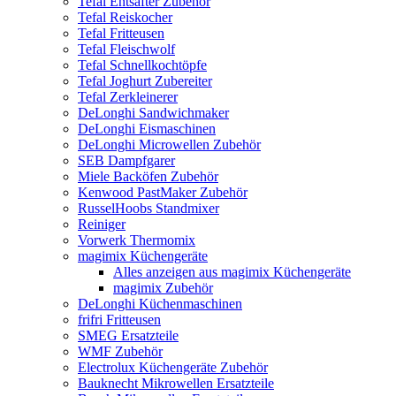
Tefal Entsafter Zubehör
Tefal Reiskocher
Tefal Fritteusen
Tefal Fleischwolf
Tefal Schnellkochtöpfe
Tefal Joghurt Zubereiter
Tefal Zerkleinerer
DeLonghi Sandwichmaker
DeLonghi Eismaschinen
DeLonghi Microwellen Zubehör
SEB Dampfgarer
Miele Backöfen Zubehör
Kenwood PastMaker Zubehör
RusselHoobs Standmixer
Reiniger
Vorwerk Thermomix
magimix Küchengeräte
Alles anzeigen aus magimix Küchengeräte
magimix Zubehör
DeLonghi Küchenmaschinen
frifri Fritteusen
SMEG Ersatzteile
WMF Zubehör
Electrolux Küchengeräte Zubehör
Bauknecht Mikrowellen Ersatzteile