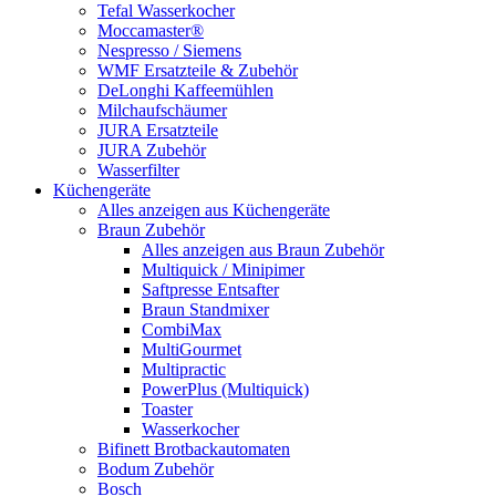
Tefal Wasserkocher
Moccamaster®
Nespresso / Siemens
WMF Ersatzteile & Zubehör
DeLonghi Kaffeemühlen
Milchaufschäumer
JURA Ersatzteile
JURA Zubehör
Wasserfilter
Küchengeräte
Alles anzeigen aus Küchengeräte
Braun Zubehör
Alles anzeigen aus Braun Zubehör
Multiquick / Minipimer
Saftpresse Entsafter
Braun Standmixer
CombiMax
MultiGourmet
Multipractic
PowerPlus (Multiquick)
Toaster
Wasserkocher
Bifinett Brotbackautomaten
Bodum Zubehör
Bosch