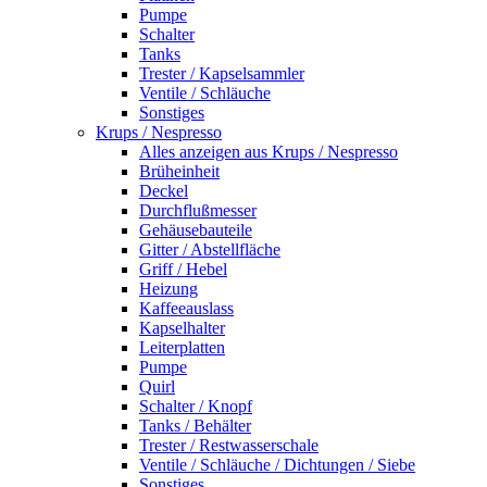
Pumpe
Schalter
Tanks
Trester / Kapselsammler
Ventile / Schläuche
Sonstiges
Krups / Nespresso
Alles anzeigen aus Krups / Nespresso
Brüheinheit
Deckel
Durchflußmesser
Gehäusebauteile
Gitter / Abstellfläche
Griff / Hebel
Heizung
Kaffeeauslass
Kapselhalter
Leiterplatten
Pumpe
Quirl
Schalter / Knopf
Tanks / Behälter
Trester / Restwasserschale
Ventile / Schläuche / Dichtungen / Siebe
Sonstiges