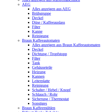
AEG
Alles anzeigen aus AEG
Brühgruppe
Deckel
Düse / Kaffeeauslass
Filter
Kanne
Reinigung
Braun Kaffeeautomaten
Alles anzeigen aus Braun Kaffeeautomaten
Deckel
Dichtung / Tropfstopp
Filter
Tank
Gehäuseteile
Heizung
Kannen
Leiterplatte
Reinigung
Schalter / Hebel / Knopf
Schlauch / Rohr
Sicherung / Thermostat
Sonstiges
Braun Kaffeemühlen