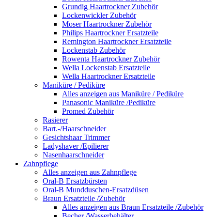
Grundig Haartrockner Zubehör
Lockenwickler Zubehör
Moser Haartrockner Zubehör
Philips Haartrockner Ersatzteile
Remington Haartrockner Ersatzteile
Lockenstab Zubehör
Rowenta Haartrockner Zubehör
Wella Lockenstab Ersatzteile
Wella Haartrockner Ersatzteile
Maniküre / Pediküre
Alles anzeigen aus Maniküre / Pediküre
Panasonic Maniküre /Pediküre
Promed Zubehör
Rasierer
Bart.-/Haarschneider
Gesichtshaar Trimmer
Ladyshaver /Epilierer
Nasenhaarschneider
Zahnpflege
Alles anzeigen aus Zahnpflege
Oral-B Ersatzbürsten
Oral-B Mundduschen-Ersatzdüsen
Braun Ersatzteile /Zubehör
Alles anzeigen aus Braun Ersatzteile /Zubehör
Becher /Wasserbehälter