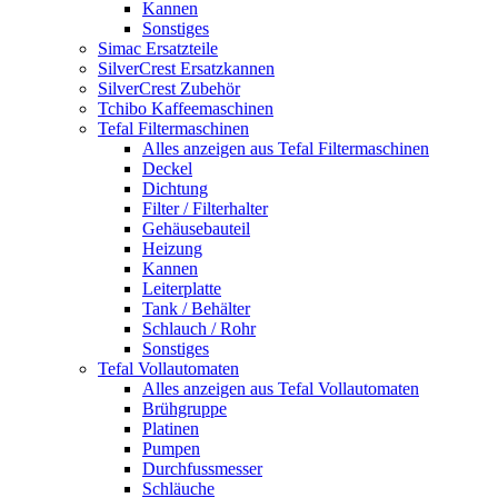
Kannen
Sonstiges
Simac Ersatzteile
SilverCrest Ersatzkannen
SilverCrest Zubehör
Tchibo Kaffeemaschinen
Tefal Filtermaschinen
Alles anzeigen aus Tefal Filtermaschinen
Deckel
Dichtung
Filter / Filterhalter
Gehäusebauteil
Heizung
Kannen
Leiterplatte
Tank / Behälter
Schlauch / Rohr
Sonstiges
Tefal Vollautomaten
Alles anzeigen aus Tefal Vollautomaten
Brühgruppe
Platinen
Pumpen
Durchfussmesser
Schläuche