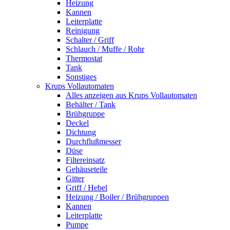
Heizung
Kannen
Leiterplatte
Reinigung
Schalter / Griff
Schlauch / Muffe / Rohr
Thermostat
Tank
Sonstiges
Krups Vollautomaten
Alles anzeigen aus Krups Vollautomaten
Behälter / Tank
Brühgruppe
Deckel
Dichtung
Durchflußmesser
Düse
Filtereinsatz
Gehäuseteile
Gitter
Griff / Hebel
Heizung / Boiler / Brühgruppen
Kannen
Leiterplatte
Pumpe