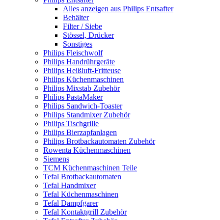
Alles anzeigen aus Philips Entsafter
Behälter
Filter / Siebe
Stössel, Drücker
Sonstiges
Philips Fleischwolf
Philips Handrührgeräte
Philips Heißluft-Fritteuse
Philips Küchenmaschinen
Philips Mixstab Zubehör
Philips PastaMaker
Philips Sandwich-Toaster
Philips Standmixer Zubehör
Philips Tischgrille
Philips Bierzapfanlagen
Philips Brotbackautomaten Zubehör
Rowenta Küchenmaschinen
Siemens
TCM Küchenmaschinen Teile
Tefal Brotbackautomaten
Tefal Handmixer
Tefal Küchenmaschinen
Tefal Dampfgarer
Tefal Kontaktgrill Zubehör