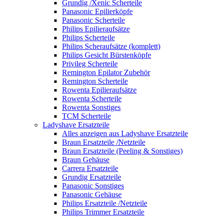
Grundig /Xenic Scherteile
Panasonic Epilierköpfe
Panasonic Scherteile
Philips Epilieraufsätze
Philips Scherteile
Philips Scheraufsätze (komplett)
Philips Gesicht Bürstenköpfe
Privileg Scherteile
Remington Epilator Zubehör
Remington Scherteile
Rowenta Epilieraufsätze
Rowenta Scherteile
Rowenta Sonstiges
TCM Scherteile
Ladyshave Ersatzteile
Alles anzeigen aus Ladyshave Ersatzteile
Braun Ersatzteile /Netzteile
Braun Ersatzteile (Peeling & Sonstiges)
Braun Gehäuse
Carrera Ersatzteile
Grundig Ersatzteile
Panasonic Sonstiges
Panasonic Gehäuse
Philips Ersatzteile /Netzteile
Philips Trimmer Ersatzteile