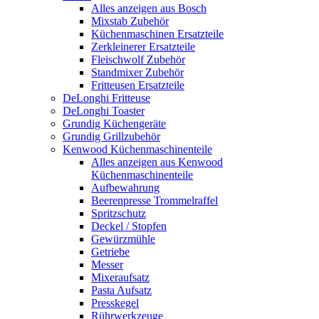
Alles anzeigen aus Bosch
Mixstab Zubehör
Küchenmaschinen Ersatzteile
Zerkleinerer Ersatzteile
Fleischwolf Zubehör
Standmixer Zubehör
Fritteusen Ersatzteile
DeLonghi Fritteuse
DeLonghi Toaster
Grundig Küchengeräte
Grundig Grillzubehör
Kenwood Küchenmaschinenteile
Alles anzeigen aus Kenwood
Küchenmaschinenteile
Aufbewahrung
Beerenpresse Trommelraffel
Spritzschutz
Deckel / Stopfen
Gewürzmühle
Getriebe
Messer
Mixeraufsatz
Pasta Aufsatz
Presskegel
Rührwerkzeuge