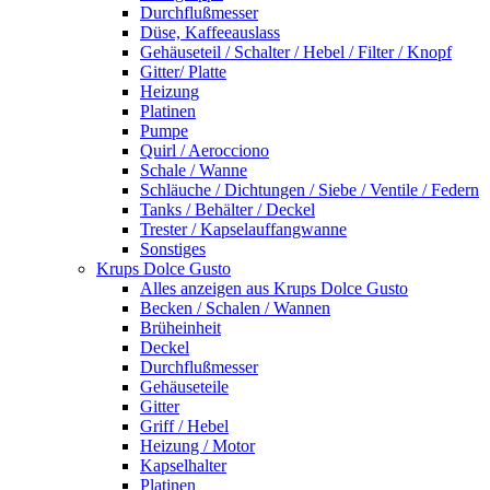
Durchflußmesser
Düse, Kaffeeauslass
Gehäuseteil / Schalter / Hebel / Filter / Knopf
Gitter/ Platte
Heizung
Platinen
Pumpe
Quirl / Aerocciono
Schale / Wanne
Schläuche / Dichtungen / Siebe / Ventile / Federn
Tanks / Behälter / Deckel
Trester / Kapselauffangwanne
Sonstiges
Krups Dolce Gusto
Alles anzeigen aus Krups Dolce Gusto
Becken / Schalen / Wannen
Brüheinheit
Deckel
Durchflußmesser
Gehäuseteile
Gitter
Griff / Hebel
Heizung / Motor
Kapselhalter
Platinen