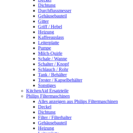
Dichtung
Durchflussmesser
Gehäusebauteil
Gitter
Griff / Hebel
Heizung
Kaffeeauslass
Leiterplatte
Pumpe
Milch-Quirle
Schale / Wanne
Schalter / Knopf
Schlauch / Rohr
Tank / Behälter
Trester / Kapselbehälter
Sonstiges
KitchenAid Ersatzteile
Philips Filtermaschinen
Alles anzeigen aus Philips Filtermaschinen
Deckel
Dichtung
Filter / Filterhalter
Gehäusebauteil
Heizung