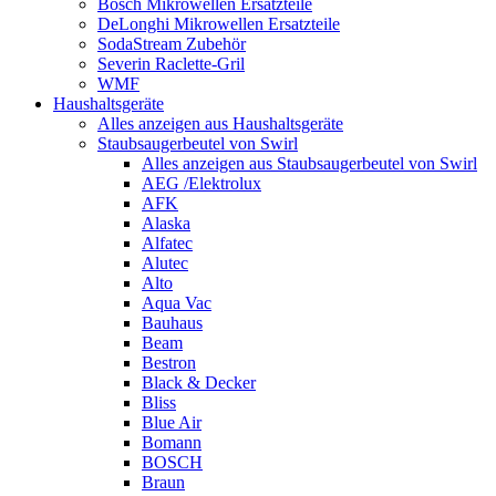
Bosch Mikrowellen Ersatzteile
DeLonghi Mikrowellen Ersatzteile
SodaStream Zubehör
Severin Raclette-Gril
WMF
Haushaltsgeräte
Alles anzeigen aus Haushaltsgeräte
Staubsaugerbeutel von Swirl
Alles anzeigen aus Staubsaugerbeutel von Swirl
AEG /Elektrolux
AFK
Alaska
Alfatec
Alutec
Alto
Aqua Vac
Bauhaus
Beam
Bestron
Black & Decker
Bliss
Blue Air
Bomann
BOSCH
Braun