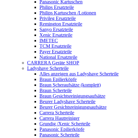
Panasonic Kartuschen
Philips Ersatzteile
Philips Kartuschen /Lotionen
Privileg Ersatzteile
Remington Ersatzteile
Sanyo Ersatzteile
Xenic Ersatzteile
IMETEC
TCM Ersatzteile
Payer Ersatzteile
National Ersatzteile
CARRERA Geräte SHOP
Ladyshave Scherteile
Alles anzeigen aus Ladyshave Scherteile
Braun Epilierköpfe
Braun Scheraufsätze (komplett)
Braun Scherteile
Braun Gesichtsreinigungsaufsätze
Beurer Ladyshave Scherteile
Beurer Gesichtsreinigungsaufsätze
Carrera Scherteile
Carrera Hautreiniger
Grundig /Xenic Scherteile
Panasonic Epilierköpfe
Panasonic Scherteile