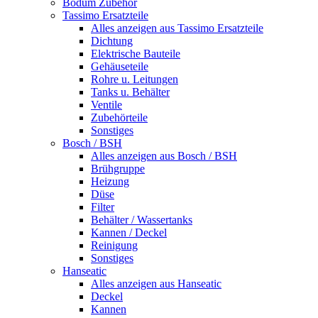
Bodum Zubehör
Tassimo Ersatzteile
Alles anzeigen aus Tassimo Ersatzteile
Dichtung
Elektrische Bauteile
Gehäuseteile
Rohre u. Leitungen
Tanks u. Behälter
Ventile
Zubehörteile
Sonstiges
Bosch / BSH
Alles anzeigen aus Bosch / BSH
Brühgruppe
Heizung
Düse
Filter
Behälter / Wassertanks
Kannen / Deckel
Reinigung
Sonstiges
Hanseatic
Alles anzeigen aus Hanseatic
Deckel
Kannen