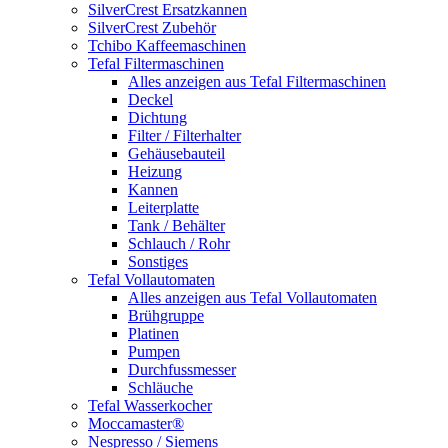
SilverCrest Ersatzkannen
SilverCrest Zubehör
Tchibo Kaffeemaschinen
Tefal Filtermaschinen
Alles anzeigen aus Tefal Filtermaschinen
Deckel
Dichtung
Filter / Filterhalter
Gehäusebauteil
Heizung
Kannen
Leiterplatte
Tank / Behälter
Schlauch / Rohr
Sonstiges
Tefal Vollautomaten
Alles anzeigen aus Tefal Vollautomaten
Brühgruppe
Platinen
Pumpen
Durchfussmesser
Schläuche
Tefal Wasserkocher
Moccamaster®
Nespresso / Siemens