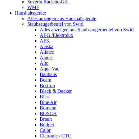
Severin Raclette-Gril
WMF
Haushaltsgeräte
Alles anzeigen aus Haushaltsgeräte
Staubsaugerbeutel von Swirl
Alles anzeigen aus Staubsaugerbeutel von Swirl
AEG /Elektrolux
AFK
Alaska
Alfatec
Alutec
Alto
Aqua Vac
Bauhaus
Beam
Bestron
Black & Decker
Bliss
Blue Air
Bomann
BOSCH
Braun
Budget
Calor
Clatronic / CTC