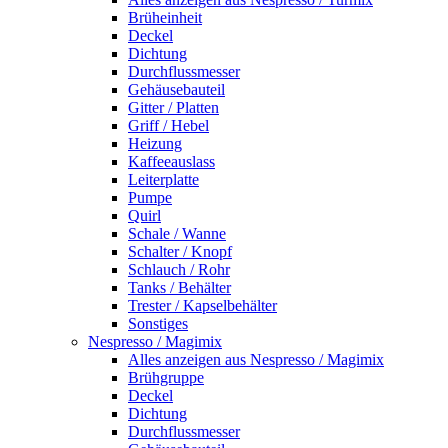
Brüheinheit
Deckel
Dichtung
Durchflussmesser
Gehäusebauteil
Gitter / Platten
Griff / Hebel
Heizung
Kaffeeauslass
Leiterplatte
Pumpe
Quirl
Schale / Wanne
Schalter / Knopf
Schlauch / Rohr
Tanks / Behälter
Trester / Kapselbehälter
Sonstiges
Nespresso / Magimix
Alles anzeigen aus Nespresso / Magimix
Brühgruppe
Deckel
Dichtung
Durchflussmesser