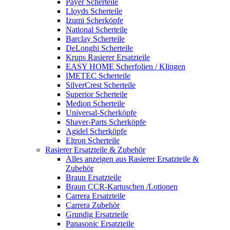
Payer Scherteile
Lloyds Scherteile
Izumi Scherköpfe
National Scherteile
Barclay Scherteile
DeLonghi Scherteile
Krups Rasierer Ersatzteile
EASY HOME Scherfolien / Klingen
IMETEC Scherteile
SilverCrest Scherteile
Superior Scherteile
Medion Scherteile
Universal-Scherköpfe
Shaver-Parts Scherköpfe
Agidel Scherköpfe
Eltron Scherteile
Rasierer Ersatzteile & Zubehör
Alles anzeigen aus Rasierer Ersatzteile &
Zubehör
Braun Ersatzteile
Braun CCR-Kartuschen /Lotionen
Carrera Ersatzteile
Carrera Zubehör
Grundig Ersatzteile
Panasonic Ersatzteile