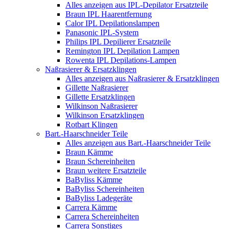
Alles anzeigen aus IPL-Depilator Ersatzteile
Braun IPL Haarentfernung
Calor IPL Depilationslampen
Panasonic IPL-System
Philips IPL Depilierer Ersatzteile
Remington IPL Depilation Lampen
Rowenta IPL Depilations-Lampen
Naßrasierer & Ersatzklingen
Alles anzeigen aus Naßrasierer & Ersatzklingen
Gillette Naßrasierer
Gillette Ersatzklingen
Wilkinson Naßrasierer
Wilkinson Ersatzklingen
Rotbart Klingen
Bart.-Haarschneider Teile
Alles anzeigen aus Bart.-Haarschneider Teile
Braun Kämme
Braun Schereinheiten
Braun weitere Ersatzteile
BaByliss Kämme
BaByliss Schereinheiten
BaByliss Ladegeräte
Carrera Kämme
Carrera Schereinheiten
Carrera Sonstiges