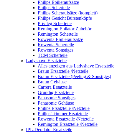
Philips Epilieraufsätze
Philips Scherteile
Philips Scheraufsätze (komplett)
Philips Gesicht Bürstenköpfe
Privileg Scherteile
Remington Epilator Zubehör
Remington Scherteile
Rowenta Epilieraufsätze
Rowenta Scherteile
Rowenta Sonstiges
TCM Scherteile
Ladyshave Ersatzteile
Alles anzeigen aus Ladyshave Ersatzteile
Braun Ersatzteile /Netzteile
Braun Ersatzteile (Peeling & Sonstiges)
Braun Gehäuse
Carrera Ersatzteile
Grundig Ersatzteile
Panasonic Sonstiges
Panasonic Gehäuse
Philips Ersatzteile /Netzteile
Philips Trimmer Ersatzteile
Rowenta Ersatzteile /Netzteile
Remington Ersatzteile /Netzteile
IPL-Depilator Ersatzteile