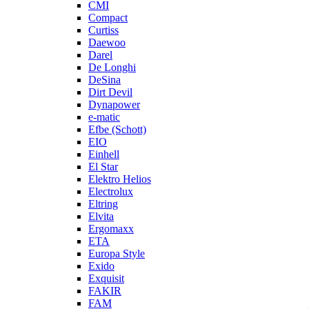
CMI
Compact
Curtiss
Daewoo
Darel
De Longhi
DeSina
Dirt Devil
Dynapower
e-matic
Efbe (Schott)
EIO
Einhell
El Star
Elektro Helios
Electrolux
Eltring
Elvita
Ergomaxx
ETA
Europa Style
Exido
Exquisit
FAKIR
FAM