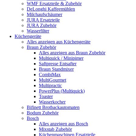
WMF Ersatzteile & Zubehör
DeLonghi Kaffeemühlen
Milchaufschäumer
JURA Ersatzteile
JURA Zubehör
Wasserfilter
Küchengeräte
Alles anzeigen aus Küchengeräte
Braun Zubehör
Alles anzeigen aus Braun Zubehör
Multiquick / Minipimer
Saftpresse Entsafter
Braun Standmixer
CombiMax
MultiGourmet
Multipractic
PowerPlus (Multiquick)
Toaster
Wasserkocher
Bifinett Brotbackautomaten
Bodum Zubehör
Bosch
Alles anzeigen aus Bosch
Mixstab Zubehör
Küchenmaschinen Ersatzteile