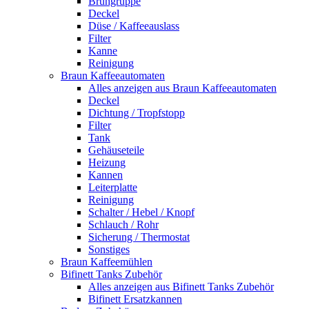
Brühgruppe
Deckel
Düse / Kaffeeauslass
Filter
Kanne
Reinigung
Braun Kaffeeautomaten
Alles anzeigen aus Braun Kaffeeautomaten
Deckel
Dichtung / Tropfstopp
Filter
Tank
Gehäuseteile
Heizung
Kannen
Leiterplatte
Reinigung
Schalter / Hebel / Knopf
Schlauch / Rohr
Sicherung / Thermostat
Sonstiges
Braun Kaffeemühlen
Bifinett Tanks Zubehör
Alles anzeigen aus Bifinett Tanks Zubehör
Bifinett Ersatzkannen