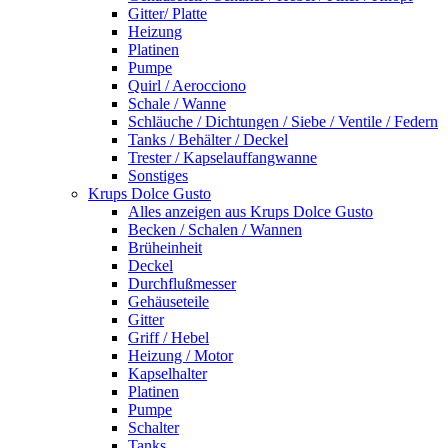
Gitter/ Platte
Heizung
Platinen
Pumpe
Quirl / Aerocciono
Schale / Wanne
Schläuche / Dichtungen / Siebe / Ventile / Federn
Tanks / Behälter / Deckel
Trester / Kapselauffangwanne
Sonstiges
Krups Dolce Gusto
Alles anzeigen aus Krups Dolce Gusto
Becken / Schalen / Wannen
Brüheinheit
Deckel
Durchflußmesser
Gehäuseteile
Gitter
Griff / Hebel
Heizung / Motor
Kapselhalter
Platinen
Pumpe
Schalter
Tanks