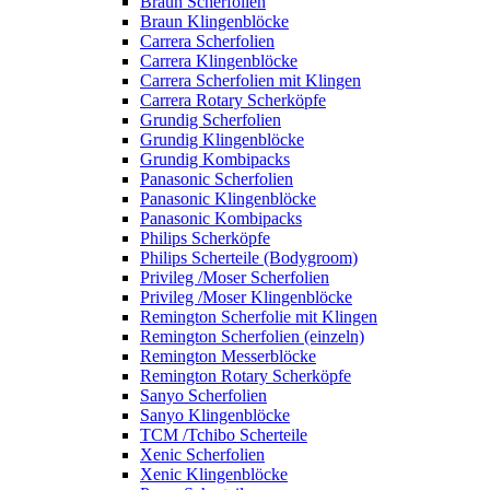
Braun Scherfolien
Braun Klingenblöcke
Carrera Scherfolien
Carrera Klingenblöcke
Carrera Scherfolien mit Klingen
Carrera Rotary Scherköpfe
Grundig Scherfolien
Grundig Klingenblöcke
Grundig Kombipacks
Panasonic Scherfolien
Panasonic Klingenblöcke
Panasonic Kombipacks
Philips Scherköpfe
Philips Scherteile (Bodygroom)
Privileg /Moser Scherfolien
Privileg /Moser Klingenblöcke
Remington Scherfolie mit Klingen
Remington Scherfolien (einzeln)
Remington Messerblöcke
Remington Rotary Scherköpfe
Sanyo Scherfolien
Sanyo Klingenblöcke
TCM /Tchibo Scherteile
Xenic Scherfolien
Xenic Klingenblöcke