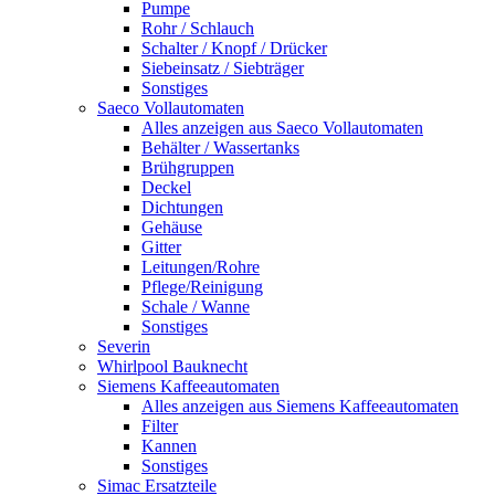
Pumpe
Rohr / Schlauch
Schalter / Knopf / Drücker
Siebeinsatz / Siebträger
Sonstiges
Saeco Vollautomaten
Alles anzeigen aus Saeco Vollautomaten
Behälter / Wassertanks
Brühgruppen
Deckel
Dichtungen
Gehäuse
Gitter
Leitungen/Rohre
Pflege/Reinigung
Schale / Wanne
Sonstiges
Severin
Whirlpool Bauknecht
Siemens Kaffeeautomaten
Alles anzeigen aus Siemens Kaffeeautomaten
Filter
Kannen
Sonstiges
Simac Ersatzteile