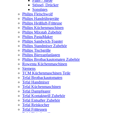
Filter / Siebe
Stössel, Drücker
Sonstiges
Philips Fleischwolf
Philips Handrührgeräte
Philips Heißluft-Fritteuse
Philips Küchenmaschinen
Philips Mixstab Zubehör
Philips PastaMaker
Philips Sandwich-Toaster
Philips Standmixer Zubehör
Philips Tischgrille
Philips Bierzapfanlagen
Philips Brotbackautomaten Zubehör
Rowenta Küchenmaschinen
Siemens
TCM Küchenmaschinen Teile
Tefal Brotbackautomaten
Tefal Handmixer
Tefal Küchenmaschinen
Tefal Dampfgarer
Tefal Kontaktgrill Zubehör
Tefal Entsafter Zubehör
Tefal Reiskocher
Tefal Fritteusen