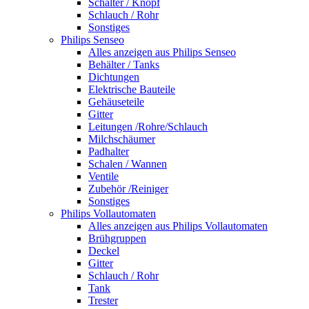
Schalter / Knopf
Schlauch / Rohr
Sonstiges
Philips Senseo
Alles anzeigen aus Philips Senseo
Behälter / Tanks
Dichtungen
Elektrische Bauteile
Gehäuseteile
Gitter
Leitungen /Rohre/Schlauch
Milchschäumer
Padhalter
Schalen / Wannen
Ventile
Zubehör /Reiniger
Sonstiges
Philips Vollautomaten
Alles anzeigen aus Philips Vollautomaten
Brühgruppen
Deckel
Gitter
Schlauch / Rohr
Tank
Trester