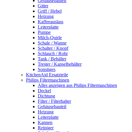
Gehäusebauteil
Gitter
Griff / Hebel
Heizung
Kaffeeauslass
Leiterplatte
Pumpe
Milch-Quirle
Schale / Wanne
Schalter / Knopf
Schlauch / Rohr
Tank / Behälter
Trester / Kapselbehälter
Sonstiges
KitchenAid Ersatzteile
Philips Filtermaschinen
Alles anzeigen aus Philips Filtermaschinen
Deckel
Dichtung
Filter / Filterhalter
Gehäusebauteil
Heizung
Leiterplatte
Kannen
Reiniger