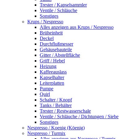
Trester / Kapselsammler
Ventile / Schläuche
Sonstiges
Krups / Nespresso
Alles anzeigen aus Krups / Nespresso
Brüheinheit
Deckel
Durchflußmesser
Gehäusebauteile
Gitter / Abstellfläche
Griff / Hebel
Heizung
Kaffeeauslass
Kapselhalter
Leiterplatten
Pumpe
Quirl
Schalter / Knopf
Tanks / Behälter
Trester / Restwasserschale
Ventile / Schläuche / Dichtungen / Siebe
Sonstiges
Nespresso / Koenig (Köenig)
Nespresso / Turmix
Alles anzeigen aus Nespresso / Turmix