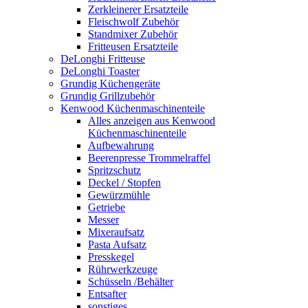
Zerkleinerer Ersatzteile
Fleischwolf Zubehör
Standmixer Zubehör
Fritteusen Ersatzteile
DeLonghi Fritteuse
DeLonghi Toaster
Grundig Küchengeräte
Grundig Grillzubehör
Kenwood Küchenmaschinenteile
Alles anzeigen aus Kenwood
Küchenmaschinenteile
Aufbewahrung
Beerenpresse Trommelraffel
Spritzschutz
Deckel / Stopfen
Gewürzmühle
Getriebe
Messer
Mixeraufsatz
Pasta Aufsatz
Presskegel
Rührwerkzeuge
Schüsseln /Behälter
Entsafter
sonstiges