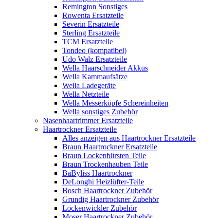
Remington Sonstiges
Rowenta Ersatzteile
Severin Ersatzteile
Sterling Ersatzteile
TCM Ersatzteile
Tondeo (kompatibel)
Udo Walz Ersatzteile
Wella Haarschneider Akkus
Wella Kammaufsätze
Wella Ladegeräte
Wella Netzteile
Wella Messerköpfe Schereinheiten
Wella sonstiges Zubehör
Nasenhaartrimmer Ersatzteile
Haartrockner Ersatzteile
Alles anzeigen aus Haartrockner Ersatzteile
Braun Haartrockner Ersatzteile
Braun Lockenbürsten Teile
Braun Trockenhauben Teile
BaByliss Haartrockner
DeLonghi Heizlüfter-Teile
Bosch Haartrockner Zubehör
Grundig Haartrockner Zubehör
Lockenwickler Zubehör
Moser Haartrockner Zubehör