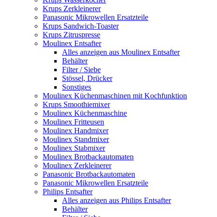
Krups Zerkleinerer
Panasonic Mikrowellen Ersatzteile
Krups Sandwich-Toaster
Krups Zitruspresse
Moulinex Entsafter
Alles anzeigen aus Moulinex Entsafter
Behälter
Filter / Siebe
Stössel, Drücker
Sonstiges
Moulinex Küchenmaschinen mit Kochfunktion
Krups Smoothiemixer
Moulinex Küchenmaschine
Moulinex Fritteusen
Moulinex Handmixer
Moulinex Standmixer
Moulinex Stabmixer
Moulinex Brotbackautomaten
Moulinex Zerkleinerer
Panasonic Brotbackautomaten
Panasonic Mikrowellen Ersatzteile
Philips Entsafter
Alles anzeigen aus Philips Entsafter
Behälter