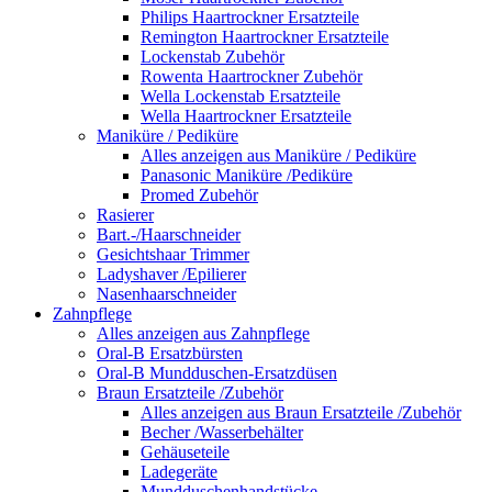
Philips Haartrockner Ersatzteile
Remington Haartrockner Ersatzteile
Lockenstab Zubehör
Rowenta Haartrockner Zubehör
Wella Lockenstab Ersatzteile
Wella Haartrockner Ersatzteile
Maniküre / Pediküre
Alles anzeigen aus Maniküre / Pediküre
Panasonic Maniküre /Pediküre
Promed Zubehör
Rasierer
Bart.-/Haarschneider
Gesichtshaar Trimmer
Ladyshaver /Epilierer
Nasenhaarschneider
Zahnpflege
Alles anzeigen aus Zahnpflege
Oral-B Ersatzbürsten
Oral-B Mundduschen-Ersatzdüsen
Braun Ersatzteile /Zubehör
Alles anzeigen aus Braun Ersatzteile /Zubehör
Becher /Wasserbehälter
Gehäuseteile
Ladegeräte
Mundduschenhandstücke