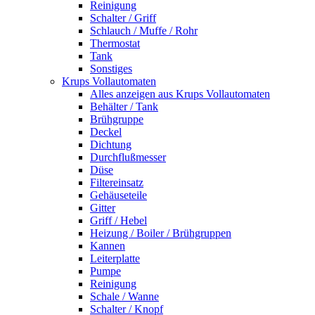
Reinigung
Schalter / Griff
Schlauch / Muffe / Rohr
Thermostat
Tank
Sonstiges
Krups Vollautomaten
Alles anzeigen aus Krups Vollautomaten
Behälter / Tank
Brühgruppe
Deckel
Dichtung
Durchflußmesser
Düse
Filtereinsatz
Gehäuseteile
Gitter
Griff / Hebel
Heizung / Boiler / Brühgruppen
Kannen
Leiterplatte
Pumpe
Reinigung
Schale / Wanne
Schalter / Knopf