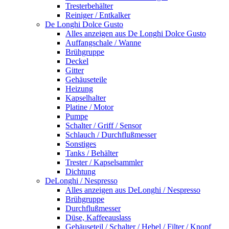
Tresterbehälter
Reiniger / Entkalker
De Longhi Dolce Gusto
Alles anzeigen aus De Longhi Dolce Gusto
Auffangschale / Wanne
Brühgruppe
Deckel
Gitter
Gehäuseteile
Heizung
Kapselhalter
Platine / Motor
Pumpe
Schalter / Griff / Sensor
Schlauch / Durchflußmesser
Sonstiges
Tanks / Behälter
Trester / Kapselsammler
Dichtung
DeLonghi / Nespresso
Alles anzeigen aus DeLonghi / Nespresso
Brühgruppe
Durchflußmesser
Düse, Kaffeeauslass
Gehäuseteil / Schalter / Hebel / Filter / Knopf