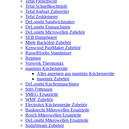
Tefal Fleischwolf
Tefal Schnellkochtöpfe
Tefal Joghurt Zubereiter
Tefal Zerkleinerer
DeLonghi Sandwichmaker
DeLonghi Eismaschinen
DeLonghi Microwellen Zubehör
SEB Dampfgarer
Miele Backöfen Zubehör
Kenwood PastMaker Zubehör
RusselHoobs Standmixer
Reiniger
Vorwerk Thermomix
magimix Küchengeräte
Alles anzeigen aus magimix Küchengeräte
magimix Zubehör
DeLonghi Küchenmaschinen
frifri Fritteusen
SMEG Ersatzteile
WMF Zubehör
Electrolux Küchengeräte Zubehör
Bauknecht Mikrowellen Ersatzteile
Bosch Mikrowellen Ersatzteile
DeLonghi Mikrowellen Ersatzteile
SodaStream Zubehör