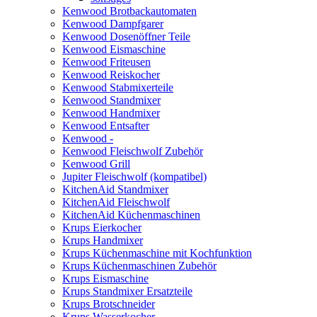
Kenwood Brotbackautomaten
Kenwood Dampfgarer
Kenwood Dosenöffner Teile
Kenwood Eismaschine
Kenwood Friteusen
Kenwood Reiskocher
Kenwood Stabmixerteile
Kenwood Standmixer
Kenwood Handmixer
Kenwood Entsafter
Kenwood -
Kenwood Fleischwolf Zubehör
Kenwood Grill
Jupiter Fleischwolf (kompatibel)
KitchenAid Standmixer
KitchenAid Fleischwolf
KitchenAid Küchenmaschinen
Krups Eierkocher
Krups Handmixer
Krups Küchenmaschine mit Kochfunktion
Krups Küchenmaschinen Zubehör
Krups Eismaschine
Krups Standmixer Ersatzteile
Krups Brotschneider
Krups Wasserkocher