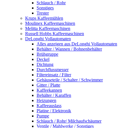
Schlauch / Rohr
Sonstiges
Trester
Krups Kaffeemühlen
Moulinex Kaffeemaschinen
Melitta Kaffeemaschinen
Russell Hobbs Kaffeemaschinen
DeLonghi Vollautomaten
Alles anzeigen aus DeLonghi Vollautomaten
Behälter / Wannen / Bohnenbehälter
Brühgruppe
Deckel
Dichtung
Durchflussmesser
Filtereinsatz / Filter
Gehäuseteile / Schalter / Schwimmer
Gitter / Platte
Kaffeekannen
Behälter / Karaffen
Heizungen
Kaffeeauslass
Platine / Elektronik
Pumpe
Schlauch / Rohr/ Milchaufschäumer
Ventile / Mahlwerke / Sonstiges