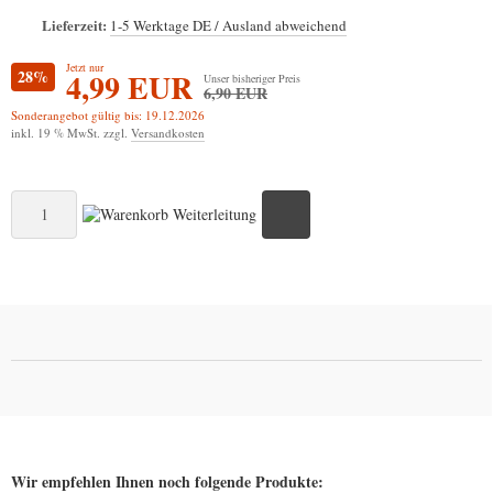
Lieferzeit:
1-5 Werktage DE / Ausland abweichend
Jetzt nur
28%
4,99 EUR
Unser bisheriger Preis
6,90 EUR
Sonderangebot gültig bis: 19.12.2026
inkl. 19 % MwSt. zzgl.
Versandkosten
Wir empfehlen Ihnen noch folgende Produkte: