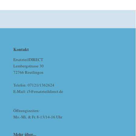
Kontakt
ErsatzteilDIRECT
Lembergstrasse 30
72766 Reutlingen
Telefon: 07121/1362624
E-Mail: i5@ersatzteildirect.de
Öffnungszeiten:
Mo.-Mi. & Fr. 8-13/14-16 Uhr
Mehr über...