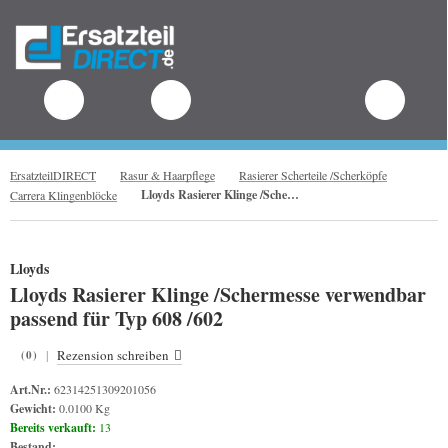
.
ErsatzteilDIRECT
Rasur & Haarpflege
Rasierer Scherteile /Scherköpfe
Lloyds Rasierer Klinge /Schermesse verwendbar passend für Typ 608 /602
Carrera Klingenblöcke
Lloyds
Lloyds Rasierer Klinge /Schermesse verwendbar
passend für Typ 608 /602
|
Rezension schreiben
(0)
Art.Nr.:
62314251309201056
Gewicht:
0.0100 Kg
Bereits verkauft:
13
Bestand: