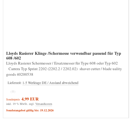
Lloyds Rasierer Klinge /Schermesse verwendbar passend für Typ
608 /602
Lloyds Rasierer Schermesser / Ersatzmesser für Type 608 oder Typ 602
Carrera Typ Sprint 2202 (2202.2 / 2202.02) shaver cutter / blade uality
goods 40200538
Lieferzeit:
1-5 Werktage DE / Ausland abweichend
(0)
4,99 EUR
Sonderpreis
inkl. 19 % MwSt. zzgl.
Versandkosten
Sonderangebot gültig bis: 19.12.2026