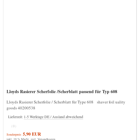
Lloyds Rasierer Scherfolie /Scherblatt passend für Typ 608
Lloyds Rasierer Scherfolie / Scherblatt für Type 608 shaver foil uality
goods 40200538
Lieferzeit:
1-5 Werktage DE / Ausland abweichend
(0)
5,90 EUR
Sonderpreis
inkl. 19 % MwSt. zzgl.
Versandkosten