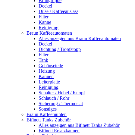
Brühgruppe
Deckel
Düse / Kaffeeauslass
Filter
Kanne
Reinigung
Braun Kaffeeautomaten
Alles anzeigen aus Braun Kaffeeautomaten
Deckel
Dichtung / Tropfstopp
Filter
Tank
Gehäuseteile
Heizung
Kannen
Leiterplatte
Reinigung
Schalter / Hebel / Knopf
Schlauch / Rohr
Sicherung / Thermostat
Sonstiges
Braun Kaffeemühlen
Bifinett Tanks Zubehör
Alles anzeigen aus Bifinett Tanks Zubehör
Bifinett Ersatzkannen