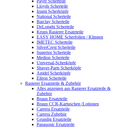
Payer Scherteile
Lloyds Scherteile
Izumi Scherköpfe
National Scherteile
Barclay Scherteile
DeLonghi Scherteile
Krups Rasierer Ersatzteile
EASY HOME Scherfolien / Klingen
IMETEC Scherteile
SilverCrest Scherteile
Superior Scherteile
Medion Scherteile
Universal-Scherköpfe
Shaver-Parts Scherköpfe
Agidel Scherköpfe
Eltron Scherteile
Rasierer Ersatzteile & Zubehör
Alles anzeigen aus Rasierer Ersatzteile &
Zubehör
Braun Ersatzteile
Braun CCR-Kartuschen /Lotionen
Carrera Ersatzteile
Carrera Zubehör
Grundig Ersatzteile
Panasonic Ersatzteile