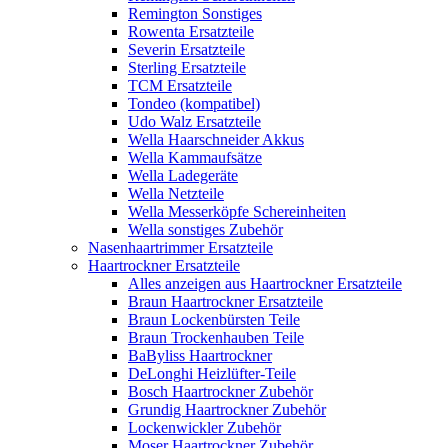
Remington Sonstiges
Rowenta Ersatzteile
Severin Ersatzteile
Sterling Ersatzteile
TCM Ersatzteile
Tondeo (kompatibel)
Udo Walz Ersatzteile
Wella Haarschneider Akkus
Wella Kammaufsätze
Wella Ladegeräte
Wella Netzteile
Wella Messerköpfe Schereinheiten
Wella sonstiges Zubehör
Nasenhaartrimmer Ersatzteile
Haartrockner Ersatzteile
Alles anzeigen aus Haartrockner Ersatzteile
Braun Haartrockner Ersatzteile
Braun Lockenbürsten Teile
Braun Trockenhauben Teile
BaByliss Haartrockner
DeLonghi Heizlüfter-Teile
Bosch Haartrockner Zubehör
Grundig Haartrockner Zubehör
Lockenwickler Zubehör
Moser Haartrockner Zubehör