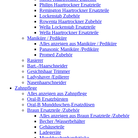
Philips Haartrockner Ersatzteile
Remington Haartrockner Ersatzteile
Lockenstab Zubehör
Rowenta Haartrockner Zubehör
Wella Lockenstab Ersatzteile
Wella Haartrockner Ersatzteile
Maniküre / Pediküre
Alles anzeigen aus Maniküre / Pediküre
Panasonic Maniküre /Pediküre
Promed Zubehör
Rasierer
Bart.-/Haarschneider
Gesichtshaar Trimmer
Ladyshaver /Epilierer
Nasenhaarschneider
Zahnpflege
Alles anzeigen aus Zahnpflege
Oral-B Ersatzbürsten
Oral-B Mundduschen-Ersatzdüsen
Braun Ersatzteile /Zubehör
Alles anzeigen aus Braun Ersatzteile /Zubehör
Becher /Wasserbehälter
Gehäuseteile
Ladegeräte
Mundduschenhandstücke