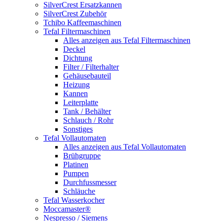
SilverCrest Ersatzkannen
SilverCrest Zubehör
Tchibo Kaffeemaschinen
Tefal Filtermaschinen
Alles anzeigen aus Tefal Filtermaschinen
Deckel
Dichtung
Filter / Filterhalter
Gehäusebauteil
Heizung
Kannen
Leiterplatte
Tank / Behälter
Schlauch / Rohr
Sonstiges
Tefal Vollautomaten
Alles anzeigen aus Tefal Vollautomaten
Brühgruppe
Platinen
Pumpen
Durchfussmesser
Schläuche
Tefal Wasserkocher
Moccamaster®
Nespresso / Siemens