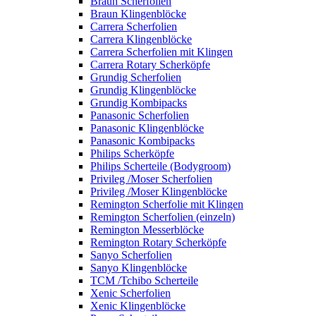
Braun Scherfolien
Braun Klingenblöcke
Carrera Scherfolien
Carrera Klingenblöcke
Carrera Scherfolien mit Klingen
Carrera Rotary Scherköpfe
Grundig Scherfolien
Grundig Klingenblöcke
Grundig Kombipacks
Panasonic Scherfolien
Panasonic Klingenblöcke
Panasonic Kombipacks
Philips Scherköpfe
Philips Scherteile (Bodygroom)
Privileg /Moser Scherfolien
Privileg /Moser Klingenblöcke
Remington Scherfolie mit Klingen
Remington Scherfolien (einzeln)
Remington Messerblöcke
Remington Rotary Scherköpfe
Sanyo Scherfolien
Sanyo Klingenblöcke
TCM /Tchibo Scherteile
Xenic Scherfolien
Xenic Klingenblöcke