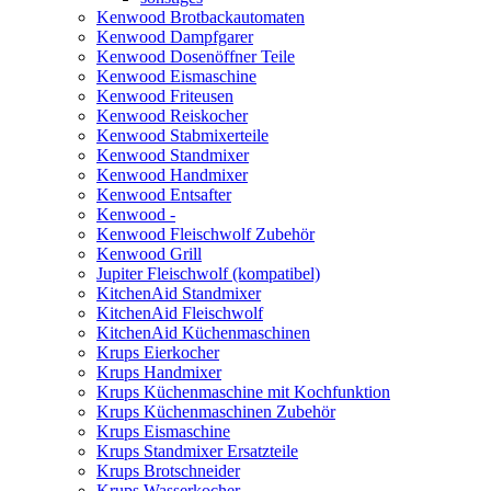
Kenwood Brotbackautomaten
Kenwood Dampfgarer
Kenwood Dosenöffner Teile
Kenwood Eismaschine
Kenwood Friteusen
Kenwood Reiskocher
Kenwood Stabmixerteile
Kenwood Standmixer
Kenwood Handmixer
Kenwood Entsafter
Kenwood -
Kenwood Fleischwolf Zubehör
Kenwood Grill
Jupiter Fleischwolf (kompatibel)
KitchenAid Standmixer
KitchenAid Fleischwolf
KitchenAid Küchenmaschinen
Krups Eierkocher
Krups Handmixer
Krups Küchenmaschine mit Kochfunktion
Krups Küchenmaschinen Zubehör
Krups Eismaschine
Krups Standmixer Ersatzteile
Krups Brotschneider
Krups Wasserkocher