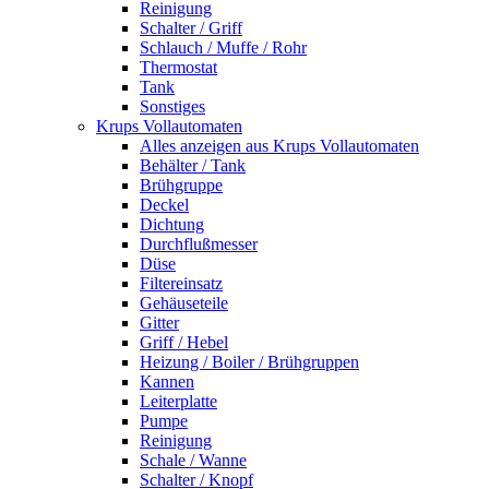
Reinigung
Schalter / Griff
Schlauch / Muffe / Rohr
Thermostat
Tank
Sonstiges
Krups Vollautomaten
Alles anzeigen aus Krups Vollautomaten
Behälter / Tank
Brühgruppe
Deckel
Dichtung
Durchflußmesser
Düse
Filtereinsatz
Gehäuseteile
Gitter
Griff / Hebel
Heizung / Boiler / Brühgruppen
Kannen
Leiterplatte
Pumpe
Reinigung
Schale / Wanne
Schalter / Knopf