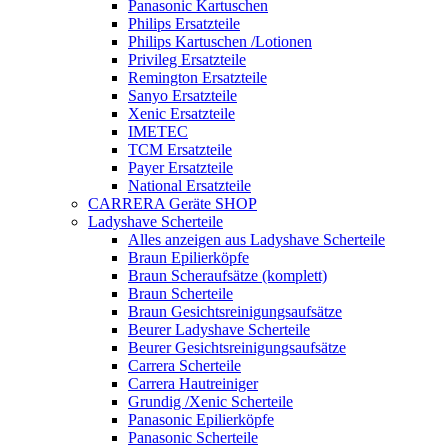
Panasonic Kartuschen
Philips Ersatzteile
Philips Kartuschen /Lotionen
Privileg Ersatzteile
Remington Ersatzteile
Sanyo Ersatzteile
Xenic Ersatzteile
IMETEC
TCM Ersatzteile
Payer Ersatzteile
National Ersatzteile
CARRERA Geräte SHOP
Ladyshave Scherteile
Alles anzeigen aus Ladyshave Scherteile
Braun Epilierköpfe
Braun Scheraufsätze (komplett)
Braun Scherteile
Braun Gesichtsreinigungsaufsätze
Beurer Ladyshave Scherteile
Beurer Gesichtsreinigungsaufsätze
Carrera Scherteile
Carrera Hautreiniger
Grundig /Xenic Scherteile
Panasonic Epilierköpfe
Panasonic Scherteile