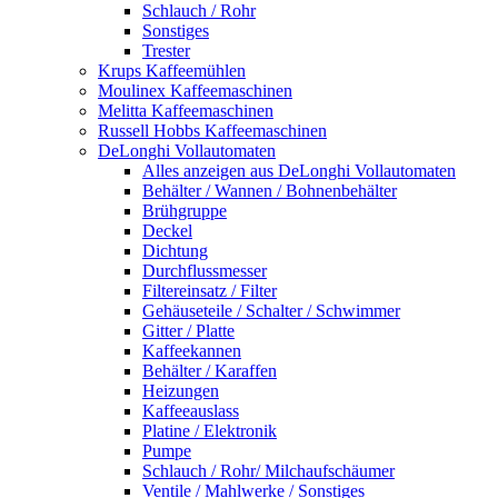
Schlauch / Rohr
Sonstiges
Trester
Krups Kaffeemühlen
Moulinex Kaffeemaschinen
Melitta Kaffeemaschinen
Russell Hobbs Kaffeemaschinen
DeLonghi Vollautomaten
Alles anzeigen aus DeLonghi Vollautomaten
Behälter / Wannen / Bohnenbehälter
Brühgruppe
Deckel
Dichtung
Durchflussmesser
Filtereinsatz / Filter
Gehäuseteile / Schalter / Schwimmer
Gitter / Platte
Kaffeekannen
Behälter / Karaffen
Heizungen
Kaffeeauslass
Platine / Elektronik
Pumpe
Schlauch / Rohr/ Milchaufschäumer
Ventile / Mahlwerke / Sonstiges