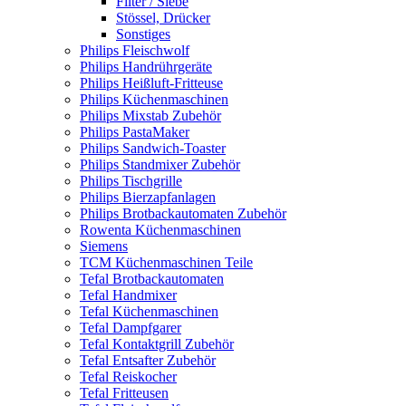
Filter / Siebe
Stössel, Drücker
Sonstiges
Philips Fleischwolf
Philips Handrührgeräte
Philips Heißluft-Fritteuse
Philips Küchenmaschinen
Philips Mixstab Zubehör
Philips PastaMaker
Philips Sandwich-Toaster
Philips Standmixer Zubehör
Philips Tischgrille
Philips Bierzapfanlagen
Philips Brotbackautomaten Zubehör
Rowenta Küchenmaschinen
Siemens
TCM Küchenmaschinen Teile
Tefal Brotbackautomaten
Tefal Handmixer
Tefal Küchenmaschinen
Tefal Dampfgarer
Tefal Kontaktgrill Zubehör
Tefal Entsafter Zubehör
Tefal Reiskocher
Tefal Fritteusen