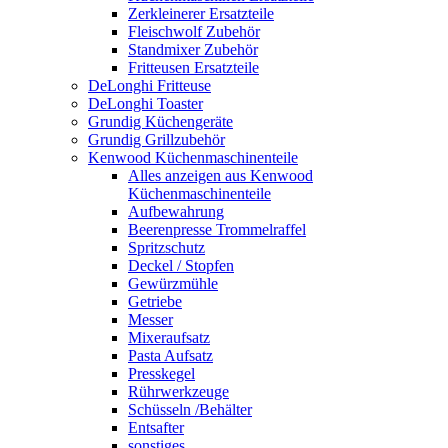
Zerkleinerer Ersatzteile
Fleischwolf Zubehör
Standmixer Zubehör
Fritteusen Ersatzteile
DeLonghi Fritteuse
DeLonghi Toaster
Grundig Küchengeräte
Grundig Grillzubehör
Kenwood Küchenmaschinenteile
Alles anzeigen aus Kenwood
Küchenmaschinenteile
Aufbewahrung
Beerenpresse Trommelraffel
Spritzschutz
Deckel / Stopfen
Gewürzmühle
Getriebe
Messer
Mixeraufsatz
Pasta Aufsatz
Presskegel
Rührwerkzeuge
Schüsseln /Behälter
Entsafter
sonstiges