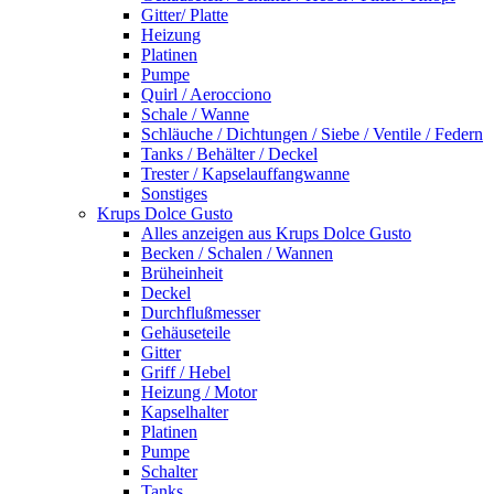
Gitter/ Platte
Heizung
Platinen
Pumpe
Quirl / Aerocciono
Schale / Wanne
Schläuche / Dichtungen / Siebe / Ventile / Federn
Tanks / Behälter / Deckel
Trester / Kapselauffangwanne
Sonstiges
Krups Dolce Gusto
Alles anzeigen aus Krups Dolce Gusto
Becken / Schalen / Wannen
Brüheinheit
Deckel
Durchflußmesser
Gehäuseteile
Gitter
Griff / Hebel
Heizung / Motor
Kapselhalter
Platinen
Pumpe
Schalter
Tanks