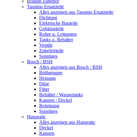
Bodum Zubehör
Tassimo Ersatzteile
Alles anzeigen aus Tassimo Ersatzteile
Dichtung
Elektrische Bauteile
Gehäuseteile
Rohre u. Leitungen
Tanks u. Behälter
Ventile
Zubehörteile
Sonstiges
Bosch / BSH
Alles anzeigen aus Bosch / BSH
Brühgruppe
Heizung
Düse
Filter
Behälter / Wassertanks
Kannen / Deckel
Reinigung
Sonstiges
Hanseatic
Alles anzeigen aus Hanseatic
Deckel
Kannen