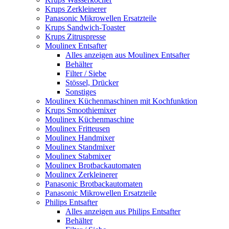
Krups Zerkleinerer
Panasonic Mikrowellen Ersatzteile
Krups Sandwich-Toaster
Krups Zitruspresse
Moulinex Entsafter
Alles anzeigen aus Moulinex Entsafter
Behälter
Filter / Siebe
Stössel, Drücker
Sonstiges
Moulinex Küchenmaschinen mit Kochfunktion
Krups Smoothiemixer
Moulinex Küchenmaschine
Moulinex Fritteusen
Moulinex Handmixer
Moulinex Standmixer
Moulinex Stabmixer
Moulinex Brotbackautomaten
Moulinex Zerkleinerer
Panasonic Brotbackautomaten
Panasonic Mikrowellen Ersatzteile
Philips Entsafter
Alles anzeigen aus Philips Entsafter
Behälter