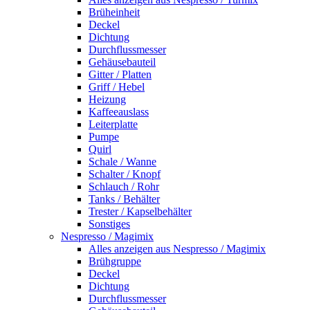
Brüheinheit
Deckel
Dichtung
Durchflussmesser
Gehäusebauteil
Gitter / Platten
Griff / Hebel
Heizung
Kaffeeauslass
Leiterplatte
Pumpe
Quirl
Schale / Wanne
Schalter / Knopf
Schlauch / Rohr
Tanks / Behälter
Trester / Kapselbehälter
Sonstiges
Nespresso / Magimix
Alles anzeigen aus Nespresso / Magimix
Brühgruppe
Deckel
Dichtung
Durchflussmesser