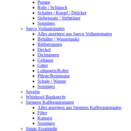
Pumpe
Rohr / Schlauch
Schalter / Knopf / Drücker
Siebeinsatz / Siebträger
Sonstiges
Saeco Vollautomaten
Alles anzeigen aus Saeco Vollautomaten
Behälter / Wassertanks
Brühgruppen
Deckel
Dichtungen
Gehäuse
Gitter
Leitungen/Rohre
Pflege/Reinigung
Schale / Wanne
Sonstiges
Severin
Whirlpool Bauknecht
Siemens Kaffeeautomaten
Alles anzeigen aus Siemens Kaffeeautomaten
Filter
Kannen
Sonstiges
Simac Ersatzteile