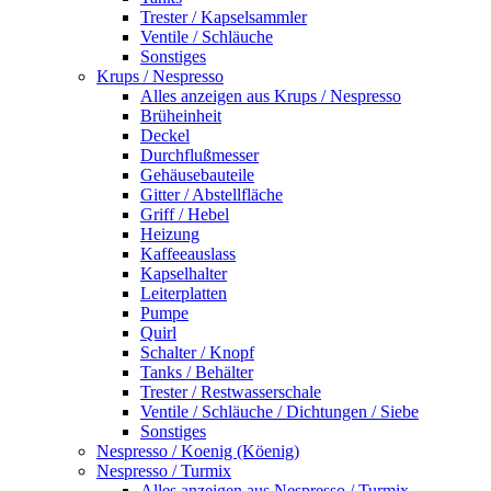
Trester / Kapselsammler
Ventile / Schläuche
Sonstiges
Krups / Nespresso
Alles anzeigen aus Krups / Nespresso
Brüheinheit
Deckel
Durchflußmesser
Gehäusebauteile
Gitter / Abstellfläche
Griff / Hebel
Heizung
Kaffeeauslass
Kapselhalter
Leiterplatten
Pumpe
Quirl
Schalter / Knopf
Tanks / Behälter
Trester / Restwasserschale
Ventile / Schläuche / Dichtungen / Siebe
Sonstiges
Nespresso / Koenig (Köenig)
Nespresso / Turmix
Alles anzeigen aus Nespresso / Turmix