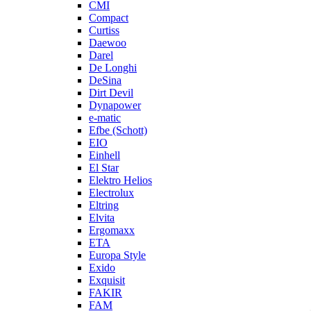
CMI
Compact
Curtiss
Daewoo
Darel
De Longhi
DeSina
Dirt Devil
Dynapower
e-matic
Efbe (Schott)
EIO
Einhell
El Star
Elektro Helios
Electrolux
Eltring
Elvita
Ergomaxx
ETA
Europa Style
Exido
Exquisit
FAKIR
FAM