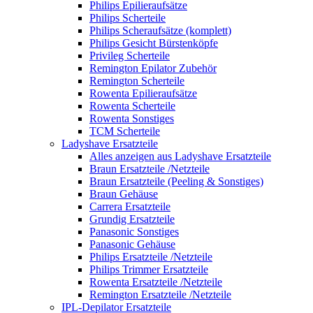
Philips Epilieraufsätze
Philips Scherteile
Philips Scheraufsätze (komplett)
Philips Gesicht Bürstenköpfe
Privileg Scherteile
Remington Epilator Zubehör
Remington Scherteile
Rowenta Epilieraufsätze
Rowenta Scherteile
Rowenta Sonstiges
TCM Scherteile
Ladyshave Ersatzteile
Alles anzeigen aus Ladyshave Ersatzteile
Braun Ersatzteile /Netzteile
Braun Ersatzteile (Peeling & Sonstiges)
Braun Gehäuse
Carrera Ersatzteile
Grundig Ersatzteile
Panasonic Sonstiges
Panasonic Gehäuse
Philips Ersatzteile /Netzteile
Philips Trimmer Ersatzteile
Rowenta Ersatzteile /Netzteile
Remington Ersatzteile /Netzteile
IPL-Depilator Ersatzteile