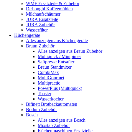
WMF Ersatzteile & Zubehör
DeLonghi Kaffeemühlen
Milchaufschäumer
JURA Ersatzteile
JURA Zubehör
Wasserfilter
Küchengeräte
Alles anzeigen aus Küchengeräte
Braun Zubehör
Alles anzeigen aus Braun Zubehör
Multiquick / Minipimer
Saftpresse Entsafter
Braun Standmixer
CombiMax
MultiGourmet
Multipractic
PowerPlus (Multiquick)
Toaster
Wasserkocher
Bifinett Brotbackautomaten
Bodum Zubehör
Bosch
Alles anzeigen aus Bosch
Mixstab Zubehör
Küchenmaschinen Ersatzteile