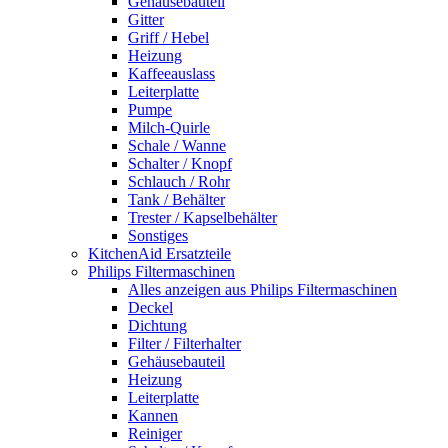
Gehäusebauteil
Gitter
Griff / Hebel
Heizung
Kaffeeauslass
Leiterplatte
Pumpe
Milch-Quirle
Schale / Wanne
Schalter / Knopf
Schlauch / Rohr
Tank / Behälter
Trester / Kapselbehälter
Sonstiges
KitchenAid Ersatzteile
Philips Filtermaschinen
Alles anzeigen aus Philips Filtermaschinen
Deckel
Dichtung
Filter / Filterhalter
Gehäusebauteil
Heizung
Leiterplatte
Kannen
Reiniger