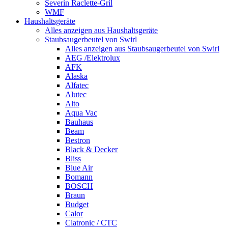
Severin Raclette-Gril
WMF
Haushaltsgeräte
Alles anzeigen aus Haushaltsgeräte
Staubsaugerbeutel von Swirl
Alles anzeigen aus Staubsaugerbeutel von Swirl
AEG /Elektrolux
AFK
Alaska
Alfatec
Alutec
Alto
Aqua Vac
Bauhaus
Beam
Bestron
Black & Decker
Bliss
Blue Air
Bomann
BOSCH
Braun
Budget
Calor
Clatronic / CTC