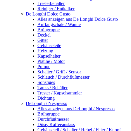
Tresterbehälter
Reiniger / Entkalker
De Longhi Dolce Gusto
Alles anzeigen aus De Longhi Dolce Gusto
Auffangschale / Wanne
Brühgruppe
Deckel
Gitter
Gehäuseteile
Heizung
Kapselhalter
Platine / Motor
Pumpe
Schalter / Griff / Sensor
Schlauch / Durchflußmesser
Sonstiges
Tanks / Behälter
Trester / Kapselsammler
Dichtung
DeLonghi / Nespresso
Alles anzeigen aus DeLonghi / Nespresso
Brühgruppe
Durchflußmesser
Düse, Kaffeeauslass
Gehäuseteil / Schalter / Hebel / Filter / Knopf