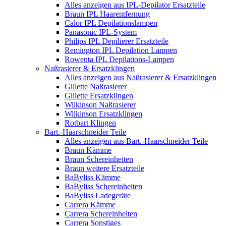
Alles anzeigen aus IPL-Depilator Ersatzteile
Braun IPL Haarentfernung
Calor IPL Depilationslampen
Panasonic IPL-System
Philips IPL Depilierer Ersatzteile
Remington IPL Depilation Lampen
Rowenta IPL Depilations-Lampen
Naßrasierer & Ersatzklingen
Alles anzeigen aus Naßrasierer & Ersatzklingen
Gillette Naßrasierer
Gillette Ersatzklingen
Wilkinson Naßrasierer
Wilkinson Ersatzklingen
Rotbart Klingen
Bart.-Haarschneider Teile
Alles anzeigen aus Bart.-Haarschneider Teile
Braun Kämme
Braun Schereinheiten
Braun weitere Ersatzteile
BaByliss Kämme
BaByliss Schereinheiten
BaByliss Ladegeräte
Carrera Kämme
Carrera Schereinheiten
Carrera Sonstiges