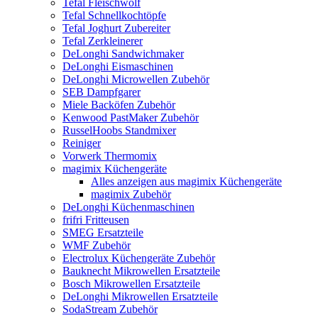
Tefal Fleischwolf
Tefal Schnellkochtöpfe
Tefal Joghurt Zubereiter
Tefal Zerkleinerer
DeLonghi Sandwichmaker
DeLonghi Eismaschinen
DeLonghi Microwellen Zubehör
SEB Dampfgarer
Miele Backöfen Zubehör
Kenwood PastMaker Zubehör
RusselHoobs Standmixer
Reiniger
Vorwerk Thermomix
magimix Küchengeräte
Alles anzeigen aus magimix Küchengeräte
magimix Zubehör
DeLonghi Küchenmaschinen
frifri Fritteusen
SMEG Ersatzteile
WMF Zubehör
Electrolux Küchengeräte Zubehör
Bauknecht Mikrowellen Ersatzteile
Bosch Mikrowellen Ersatzteile
DeLonghi Mikrowellen Ersatzteile
SodaStream Zubehör