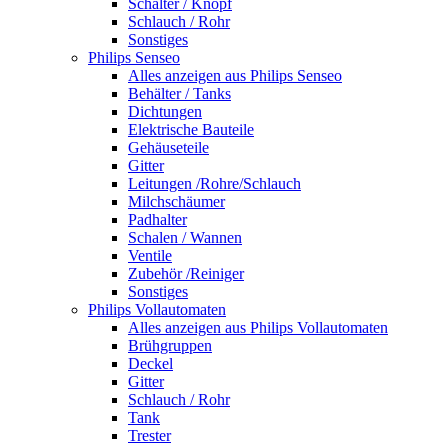
Schalter / Knopf
Schlauch / Rohr
Sonstiges
Philips Senseo
Alles anzeigen aus Philips Senseo
Behälter / Tanks
Dichtungen
Elektrische Bauteile
Gehäuseteile
Gitter
Leitungen /Rohre/Schlauch
Milchschäumer
Padhalter
Schalen / Wannen
Ventile
Zubehör /Reiniger
Sonstiges
Philips Vollautomaten
Alles anzeigen aus Philips Vollautomaten
Brühgruppen
Deckel
Gitter
Schlauch / Rohr
Tank
Trester