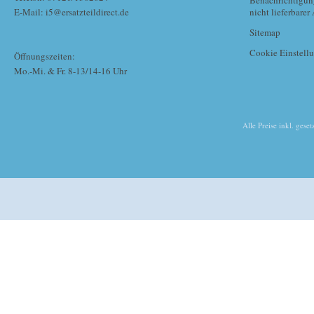
Benachrichtigun
E-Mail: i5@ersatzteildirect.de
nicht lieferbarer 
Sitemap
Cookie Einstell
Öffnungszeiten:
Mo.-Mi. & Fr. 8-13/14-16 Uhr
Alle Preise inkl. gese