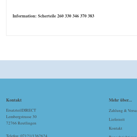
Information: Scherteile 260 330 346 370 383
Kontakt
Mehr über...
ErsatzteilDIRECT
Zahlung & Vers
Lembergstrasse 30
Lieferzeit
72766 Reutlingen
Kontakt
Telefon: 07121/1362624