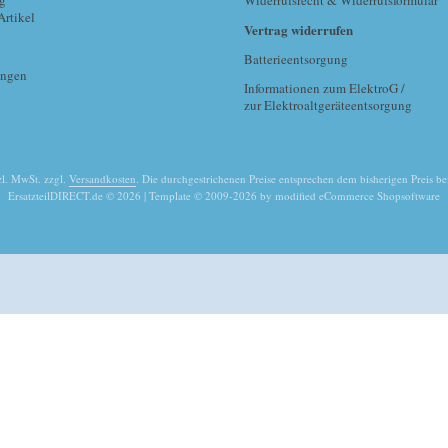
g
Widerrufsrecht & Widerrufsformular
Artikel
Vertrag widerrufen
Batterieentsorgung
ungen
Informationen zum ElektroG /
zur Elektroaltgeräteentsorgung
tzl. MwSt. zzgl.
Versandkosten
. Die durchgestrichenen Preise entsprechen dem bisherigen Preis be
ErsatzteilDIRECT.de © 2026 | Template © 2009-2026 by modified eCommerce Shopsoftware
mod
ified eCommerce Shopsoftware © 2009-2026