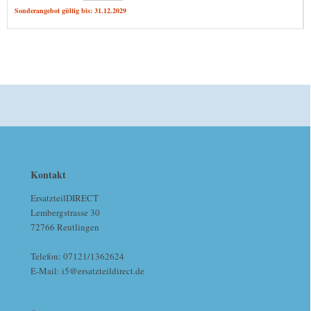
Sonderangebot gültig bis: 31.12.2029
Kontakt
ErsatzteilDIRECT
Lembergstrasse 30
72766 Reutlingen
Telefon: 07121/1362624
E-Mail: i5@ersatzteildirect.de