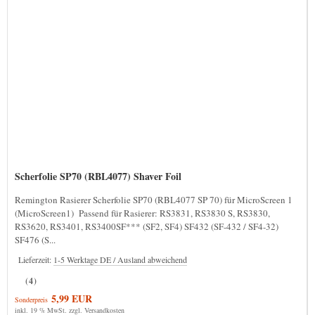
Scherfolie SP70 (RBL4077) Shaver Foil
Remington Rasierer Scherfolie SP70 (RBL4077 SP 70) für MicroScreen 1
(MicroScreen1) Passend für Rasierer: RS3831, RS3830 S, RS3830,
RS3620, RS3401, RS3400SF*** (SF2, SF4) SF432 (SF-432 / SF4-32)
SF476 (S...
Lieferzeit:
1-5 Werktage DE / Ausland abweichend
(4)
5,99 EUR
Sonderpreis
inkl. 19 % MwSt. zzgl.
Versandkosten