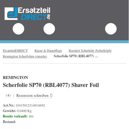
.
ErsatzteilDIRECT
Rasur & Haarpflege
Rasierer Scherteile /Scherköpfe
Scherfolie SP70 (RBL4077) Shaver Foil
Remington Scherfolien (einzeln)
REMINGTON
Scherfolie SP70 (RBL4077) Shaver Foil
|
Rezension schreiben
(4)
Art.Nr.:
10415012314014692
Gewicht:
0.0400 Kg
Bereits verkauft:
161
Bestand: