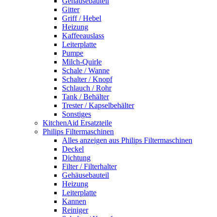
Gehäusebauteil
Gitter
Griff / Hebel
Heizung
Kaffeeauslass
Leiterplatte
Pumpe
Milch-Quirle
Schale / Wanne
Schalter / Knopf
Schlauch / Rohr
Tank / Behälter
Trester / Kapselbehälter
Sonstiges
KitchenAid Ersatzteile
Philips Filtermaschinen
Alles anzeigen aus Philips Filtermaschinen
Deckel
Dichtung
Filter / Filterhalter
Gehäusebauteil
Heizung
Leiterplatte
Kannen
Reiniger