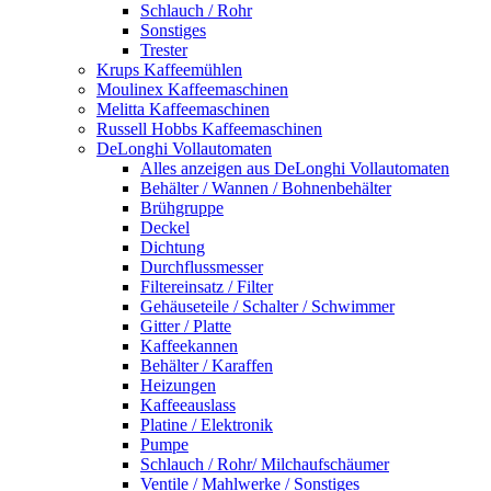
Schlauch / Rohr
Sonstiges
Trester
Krups Kaffeemühlen
Moulinex Kaffeemaschinen
Melitta Kaffeemaschinen
Russell Hobbs Kaffeemaschinen
DeLonghi Vollautomaten
Alles anzeigen aus DeLonghi Vollautomaten
Behälter / Wannen / Bohnenbehälter
Brühgruppe
Deckel
Dichtung
Durchflussmesser
Filtereinsatz / Filter
Gehäuseteile / Schalter / Schwimmer
Gitter / Platte
Kaffeekannen
Behälter / Karaffen
Heizungen
Kaffeeauslass
Platine / Elektronik
Pumpe
Schlauch / Rohr/ Milchaufschäumer
Ventile / Mahlwerke / Sonstiges