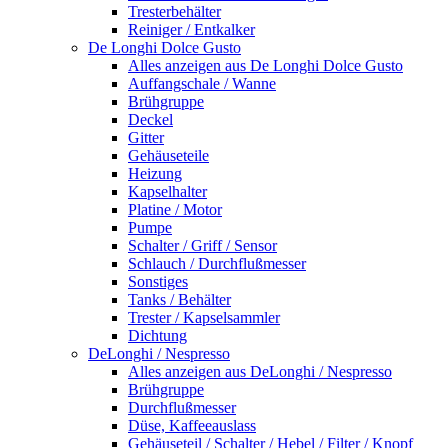
Tresterbehälter
Reiniger / Entkalker
De Longhi Dolce Gusto
Alles anzeigen aus De Longhi Dolce Gusto
Auffangschale / Wanne
Brühgruppe
Deckel
Gitter
Gehäuseteile
Heizung
Kapselhalter
Platine / Motor
Pumpe
Schalter / Griff / Sensor
Schlauch / Durchflußmesser
Sonstiges
Tanks / Behälter
Trester / Kapselsammler
Dichtung
DeLonghi / Nespresso
Alles anzeigen aus DeLonghi / Nespresso
Brühgruppe
Durchflußmesser
Düse, Kaffeeauslass
Gehäuseteil / Schalter / Hebel / Filter / Knopf