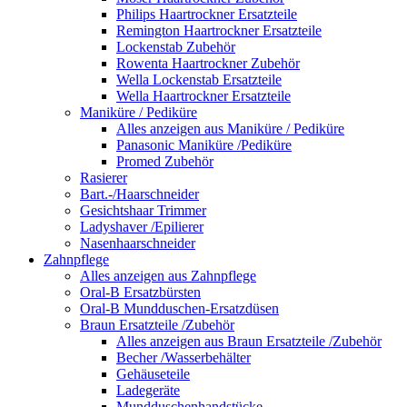
Philips Haartrockner Ersatzteile
Remington Haartrockner Ersatzteile
Lockenstab Zubehör
Rowenta Haartrockner Zubehör
Wella Lockenstab Ersatzteile
Wella Haartrockner Ersatzteile
Maniküre / Pediküre
Alles anzeigen aus Maniküre / Pediküre
Panasonic Maniküre /Pediküre
Promed Zubehör
Rasierer
Bart.-/Haarschneider
Gesichtshaar Trimmer
Ladyshaver /Epilierer
Nasenhaarschneider
Zahnpflege
Alles anzeigen aus Zahnpflege
Oral-B Ersatzbürsten
Oral-B Mundduschen-Ersatzdüsen
Braun Ersatzteile /Zubehör
Alles anzeigen aus Braun Ersatzteile /Zubehör
Becher /Wasserbehälter
Gehäuseteile
Ladegeräte
Mundduschenhandstücke