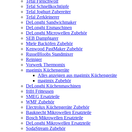
Tefal Fleischwolf
Tefal Schnellkochtöpfe
Tefal Joghurt Zubereiter
Tefal Zerkleinerer
DeLonghi Sandwichmaker
DeLonghi Eismaschinen
DeLonghi Microwellen Zubehör
SEB Dampfgarer
Miele Backöfen Zubehör
Kenwood PastMaker Zubehör
RusselHoobs Standmixer
Reiniger
Vorwerk Thermomix
magimix Küchengeräte
Alles anzeigen aus magimix Küchengeräte
magimix Zubehör
DeLonghi Küchenmaschinen
frifri Fritteusen
SMEG Ersatzteile
WMF Zubehör
Electrolux Küchengeräte Zubehör
Bauknecht Mikrowellen Ersatzteile
Bosch Mikrowellen Ersatzteile
DeLonghi Mikrowellen Ersatzteile
SodaStream Zubehör