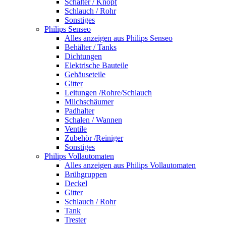
Schalter / Knopf
Schlauch / Rohr
Sonstiges
Philips Senseo
Alles anzeigen aus Philips Senseo
Behälter / Tanks
Dichtungen
Elektrische Bauteile
Gehäuseteile
Gitter
Leitungen /Rohre/Schlauch
Milchschäumer
Padhalter
Schalen / Wannen
Ventile
Zubehör /Reiniger
Sonstiges
Philips Vollautomaten
Alles anzeigen aus Philips Vollautomaten
Brühgruppen
Deckel
Gitter
Schlauch / Rohr
Tank
Trester