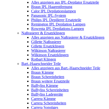
Alles anzeigen aus IPL-Depilator Ersatzteile
Braun IPL Haarentfernung
Calor IPL Depilationslampen
Panasonic IPL-System
Philips IPL Depilierer Ersatzteile
Remington IPL Depilation Lampen
Rowenta IPL Depilations-Lampen
Naßrasierer & Ersatzklingen
Alles anzeigen aus Naßrasierer & Ersatzklingen
Gillette Naßrasierer
Gillette Ersatzklingen
Wilkinson Naßrasierer
Wilkinson Ersatzklingen
Rotbart Klingen
Bart.-Haarschneider Teile
Alles anzeigen aus Bart.-Haarschneider Teile
Braun Kämme
Braun Schereinheiten
Braun weitere Ersatzteile
BaByliss Kämme
BaByliss Schereinheiten
BaByliss Ladegeräte
Carrera Kämme
Carrera Schereinheiten
Carrera Sonstiges