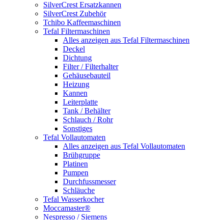
SilverCrest Ersatzkannen
SilverCrest Zubehör
Tchibo Kaffeemaschinen
Tefal Filtermaschinen
Alles anzeigen aus Tefal Filtermaschinen
Deckel
Dichtung
Filter / Filterhalter
Gehäusebauteil
Heizung
Kannen
Leiterplatte
Tank / Behälter
Schlauch / Rohr
Sonstiges
Tefal Vollautomaten
Alles anzeigen aus Tefal Vollautomaten
Brühgruppe
Platinen
Pumpen
Durchfussmesser
Schläuche
Tefal Wasserkocher
Moccamaster®
Nespresso / Siemens