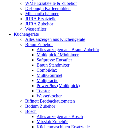
WMF Ersatzteile & Zubehör
DeLonghi Kaffeemühlen
Milchaufschäumer
JURA Ersatzteile
JURA Zubehör
Wasserfilter
Küchengeräte
Alles anzeigen aus Küchengeräte
Braun Zubehör
Alles anzeigen aus Braun Zubehör
Multiquick / Minipimer
Saftpresse Entsafter
Braun Standmixer
CombiMax
MultiGourmet
Multipractic
PowerPlus (Multiquick)
Toaster
Wasserkocher
Bifinett Brotbackautomaten
Bodum Zubehör
Bosch
Alles anzeigen aus Bosch
Mixstab Zubehör
Küchenmaschinen Ersatzteile