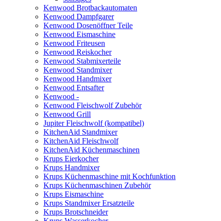
Kenwood Brotbackautomaten
Kenwood Dampfgarer
Kenwood Dosenöffner Teile
Kenwood Eismaschine
Kenwood Friteusen
Kenwood Reiskocher
Kenwood Stabmixerteile
Kenwood Standmixer
Kenwood Handmixer
Kenwood Entsafter
Kenwood -
Kenwood Fleischwolf Zubehör
Kenwood Grill
Jupiter Fleischwolf (kompatibel)
KitchenAid Standmixer
KitchenAid Fleischwolf
KitchenAid Küchenmaschinen
Krups Eierkocher
Krups Handmixer
Krups Küchenmaschine mit Kochfunktion
Krups Küchenmaschinen Zubehör
Krups Eismaschine
Krups Standmixer Ersatzteile
Krups Brotschneider
Krups Wasserkocher