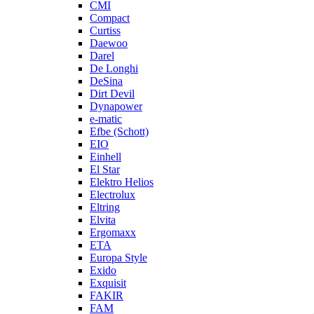
CMI
Compact
Curtiss
Daewoo
Darel
De Longhi
DeSina
Dirt Devil
Dynapower
e-matic
Efbe (Schott)
EIO
Einhell
El Star
Elektro Helios
Electrolux
Eltring
Elvita
Ergomaxx
ETA
Europa Style
Exido
Exquisit
FAKIR
FAM