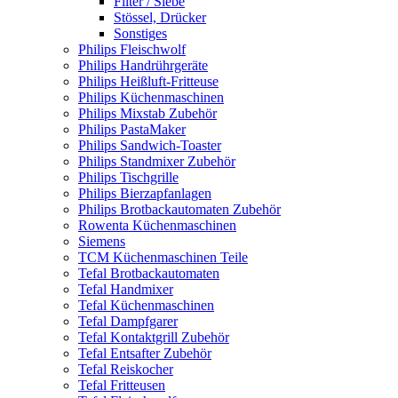
Filter / Siebe
Stössel, Drücker
Sonstiges
Philips Fleischwolf
Philips Handrührgeräte
Philips Heißluft-Fritteuse
Philips Küchenmaschinen
Philips Mixstab Zubehör
Philips PastaMaker
Philips Sandwich-Toaster
Philips Standmixer Zubehör
Philips Tischgrille
Philips Bierzapfanlagen
Philips Brotbackautomaten Zubehör
Rowenta Küchenmaschinen
Siemens
TCM Küchenmaschinen Teile
Tefal Brotbackautomaten
Tefal Handmixer
Tefal Küchenmaschinen
Tefal Dampfgarer
Tefal Kontaktgrill Zubehör
Tefal Entsafter Zubehör
Tefal Reiskocher
Tefal Fritteusen