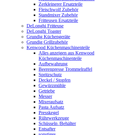
Zerkleinerer Ersatzteile
Fleischwolf Zubehör
Standmixer Zubehör
Fritteusen Ersatzteile
DeLonghi Fritteuse
DeLonghi Toaster
Grundig Küchengeräte
Grundig Grillzubehör
Kenwood Küchenmaschinenteile
Alles anzeigen aus Kenwood
Küchenmaschinenteile
Aufbewahrung
Beerenpresse Trommelraffel
Spritzschutz
Deckel / Stopfen
Gewürzmühle
Getriebe
Messer
Mixeraufsatz
Pasta Aufsatz
Presskegel
Rührwerkzeuge
Schüsseln /Behälter
Entsafter
sonstiges