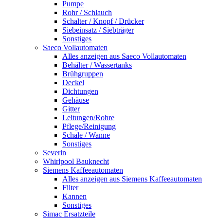
Pumpe
Rohr / Schlauch
Schalter / Knopf / Drücker
Siebeinsatz / Siebträger
Sonstiges
Saeco Vollautomaten
Alles anzeigen aus Saeco Vollautomaten
Behälter / Wassertanks
Brühgruppen
Deckel
Dichtungen
Gehäuse
Gitter
Leitungen/Rohre
Pflege/Reinigung
Schale / Wanne
Sonstiges
Severin
Whirlpool Bauknecht
Siemens Kaffeeautomaten
Alles anzeigen aus Siemens Kaffeeautomaten
Filter
Kannen
Sonstiges
Simac Ersatzteile