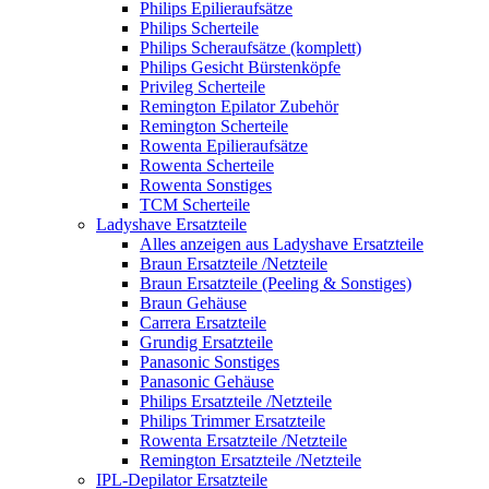
Philips Epilieraufsätze
Philips Scherteile
Philips Scheraufsätze (komplett)
Philips Gesicht Bürstenköpfe
Privileg Scherteile
Remington Epilator Zubehör
Remington Scherteile
Rowenta Epilieraufsätze
Rowenta Scherteile
Rowenta Sonstiges
TCM Scherteile
Ladyshave Ersatzteile
Alles anzeigen aus Ladyshave Ersatzteile
Braun Ersatzteile /Netzteile
Braun Ersatzteile (Peeling & Sonstiges)
Braun Gehäuse
Carrera Ersatzteile
Grundig Ersatzteile
Panasonic Sonstiges
Panasonic Gehäuse
Philips Ersatzteile /Netzteile
Philips Trimmer Ersatzteile
Rowenta Ersatzteile /Netzteile
Remington Ersatzteile /Netzteile
IPL-Depilator Ersatzteile