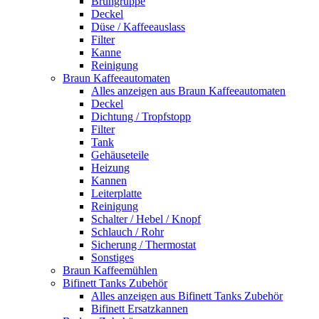
Brühgruppe
Deckel
Düse / Kaffeeauslass
Filter
Kanne
Reinigung
Braun Kaffeeautomaten
Alles anzeigen aus Braun Kaffeeautomaten
Deckel
Dichtung / Tropfstopp
Filter
Tank
Gehäuseteile
Heizung
Kannen
Leiterplatte
Reinigung
Schalter / Hebel / Knopf
Schlauch / Rohr
Sicherung / Thermostat
Sonstiges
Braun Kaffeemühlen
Bifinett Tanks Zubehör
Alles anzeigen aus Bifinett Tanks Zubehör
Bifinett Ersatzkannen