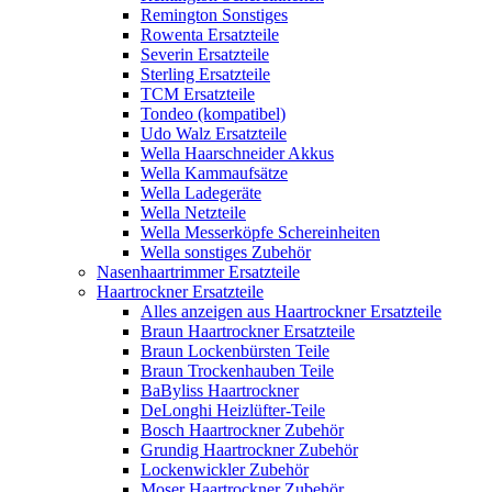
Remington Sonstiges
Rowenta Ersatzteile
Severin Ersatzteile
Sterling Ersatzteile
TCM Ersatzteile
Tondeo (kompatibel)
Udo Walz Ersatzteile
Wella Haarschneider Akkus
Wella Kammaufsätze
Wella Ladegeräte
Wella Netzteile
Wella Messerköpfe Schereinheiten
Wella sonstiges Zubehör
Nasenhaartrimmer Ersatzteile
Haartrockner Ersatzteile
Alles anzeigen aus Haartrockner Ersatzteile
Braun Haartrockner Ersatzteile
Braun Lockenbürsten Teile
Braun Trockenhauben Teile
BaByliss Haartrockner
DeLonghi Heizlüfter-Teile
Bosch Haartrockner Zubehör
Grundig Haartrockner Zubehör
Lockenwickler Zubehör
Moser Haartrockner Zubehör