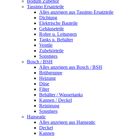
Bodum Zubehör
Tassimo Ersatzteile
Alles anzeigen aus Tassimo Ersatzteile
Dichtung
Elektrische Bauteile
Gehäuseteile
Rohre u. Leitungen
Tanks u. Behälter
Ventile
Zubehörteile
Sonstiges
Bosch / BSH
Alles anzeigen aus Bosch / BSH
Brühgruppe
Heizung
Düse
Filter
Behälter / Wassertanks
Kannen / Deckel
Reinigung
Sonstiges
Hanseatic
Alles anzeigen aus Hanseatic
Deckel
Kannen