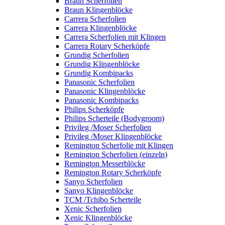
Braun Scherfolien
Braun Klingenblöcke
Carrera Scherfolien
Carrera Klingenblöcke
Carrera Scherfolien mit Klingen
Carrera Rotary Scherköpfe
Grundig Scherfolien
Grundig Klingenblöcke
Grundig Kombipacks
Panasonic Scherfolien
Panasonic Klingenblöcke
Panasonic Kombipacks
Philips Scherköpfe
Philips Scherteile (Bodygroom)
Privileg /Moser Scherfolien
Privileg /Moser Klingenblöcke
Remington Scherfolie mit Klingen
Remington Scherfolien (einzeln)
Remington Messerblöcke
Remington Rotary Scherköpfe
Sanyo Scherfolien
Sanyo Klingenblöcke
TCM /Tchibo Scherteile
Xenic Scherfolien
Xenic Klingenblöcke