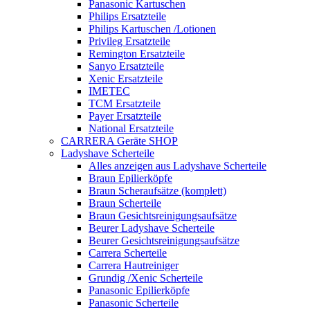
Panasonic Kartuschen
Philips Ersatzteile
Philips Kartuschen /Lotionen
Privileg Ersatzteile
Remington Ersatzteile
Sanyo Ersatzteile
Xenic Ersatzteile
IMETEC
TCM Ersatzteile
Payer Ersatzteile
National Ersatzteile
CARRERA Geräte SHOP
Ladyshave Scherteile
Alles anzeigen aus Ladyshave Scherteile
Braun Epilierköpfe
Braun Scheraufsätze (komplett)
Braun Scherteile
Braun Gesichtsreinigungsaufsätze
Beurer Ladyshave Scherteile
Beurer Gesichtsreinigungsaufsätze
Carrera Scherteile
Carrera Hautreiniger
Grundig /Xenic Scherteile
Panasonic Epilierköpfe
Panasonic Scherteile