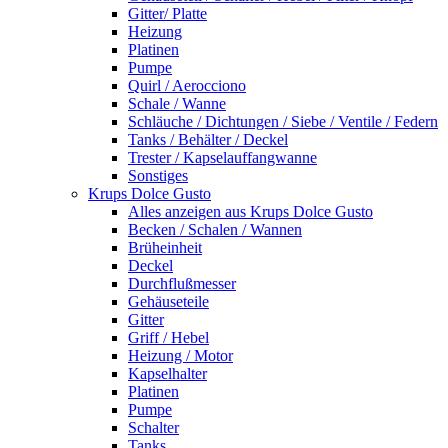
Gitter/ Platte
Heizung
Platinen
Pumpe
Quirl / Aerocciono
Schale / Wanne
Schläuche / Dichtungen / Siebe / Ventile / Federn
Tanks / Behälter / Deckel
Trester / Kapselauffangwanne
Sonstiges
Krups Dolce Gusto
Alles anzeigen aus Krups Dolce Gusto
Becken / Schalen / Wannen
Brüheinheit
Deckel
Durchflußmesser
Gehäuseteile
Gitter
Griff / Hebel
Heizung / Motor
Kapselhalter
Platinen
Pumpe
Schalter
Tanks