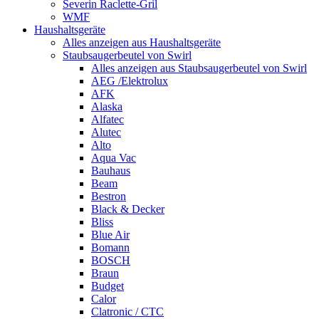
Severin Raclette-Gril
WMF
Haushaltsgeräte
Alles anzeigen aus Haushaltsgeräte
Staubsaugerbeutel von Swirl
Alles anzeigen aus Staubsaugerbeutel von Swirl
AEG /Elektrolux
AFK
Alaska
Alfatec
Alutec
Alto
Aqua Vac
Bauhaus
Beam
Bestron
Black & Decker
Bliss
Blue Air
Bomann
BOSCH
Braun
Budget
Calor
Clatronic / CTC