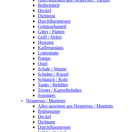
Brüheinheit
Deckel
Dichtung
Durchflussmesser
Gehäusebauteil
Gitter / Platten
Griff / Hebel
Heizung
Kaffeeauslass
Leiterplatte
Pumpe
Quirl
Schale / Wanne
Schalter / Knopf
Schlauch / Rohr
Tanks / Behälter
Trester / Kapselbehälter
Sonstiges
Nespresso / Magimix
Alles anzeigen aus Nespresso / Magimix
Brühgruppe
Deckel
Dichtung
Durchflussmesser