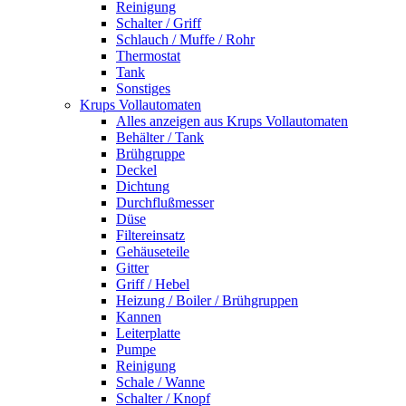
Reinigung
Schalter / Griff
Schlauch / Muffe / Rohr
Thermostat
Tank
Sonstiges
Krups Vollautomaten
Alles anzeigen aus Krups Vollautomaten
Behälter / Tank
Brühgruppe
Deckel
Dichtung
Durchflußmesser
Düse
Filtereinsatz
Gehäuseteile
Gitter
Griff / Hebel
Heizung / Boiler / Brühgruppen
Kannen
Leiterplatte
Pumpe
Reinigung
Schale / Wanne
Schalter / Knopf