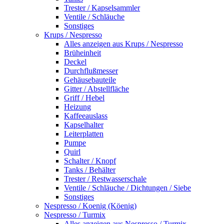
Trester / Kapselsammler
Ventile / Schläuche
Sonstiges
Krups / Nespresso
Alles anzeigen aus Krups / Nespresso
Brüheinheit
Deckel
Durchflußmesser
Gehäusebauteile
Gitter / Abstellfläche
Griff / Hebel
Heizung
Kaffeeauslass
Kapselhalter
Leiterplatten
Pumpe
Quirl
Schalter / Knopf
Tanks / Behälter
Trester / Restwasserschale
Ventile / Schläuche / Dichtungen / Siebe
Sonstiges
Nespresso / Koenig (Köenig)
Nespresso / Turmix
Alles anzeigen aus Nespresso / Turmix