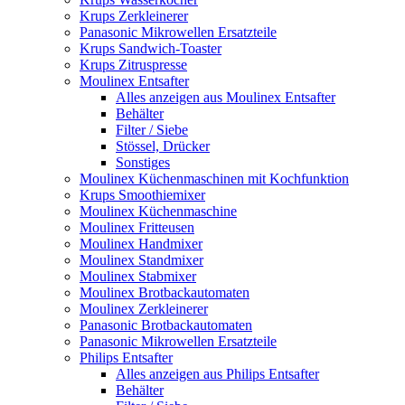
Krups Zerkleinerer
Panasonic Mikrowellen Ersatzteile
Krups Sandwich-Toaster
Krups Zitruspresse
Moulinex Entsafter
Alles anzeigen aus Moulinex Entsafter
Behälter
Filter / Siebe
Stössel, Drücker
Sonstiges
Moulinex Küchenmaschinen mit Kochfunktion
Krups Smoothiemixer
Moulinex Küchenmaschine
Moulinex Fritteusen
Moulinex Handmixer
Moulinex Standmixer
Moulinex Stabmixer
Moulinex Brotbackautomaten
Moulinex Zerkleinerer
Panasonic Brotbackautomaten
Panasonic Mikrowellen Ersatzteile
Philips Entsafter
Alles anzeigen aus Philips Entsafter
Behälter