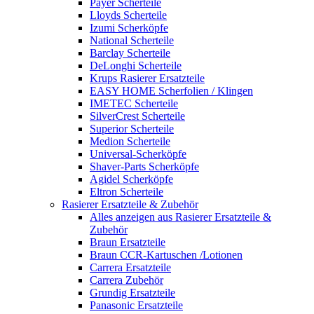
Payer Scherteile
Lloyds Scherteile
Izumi Scherköpfe
National Scherteile
Barclay Scherteile
DeLonghi Scherteile
Krups Rasierer Ersatzteile
EASY HOME Scherfolien / Klingen
IMETEC Scherteile
SilverCrest Scherteile
Superior Scherteile
Medion Scherteile
Universal-Scherköpfe
Shaver-Parts Scherköpfe
Agidel Scherköpfe
Eltron Scherteile
Rasierer Ersatzteile & Zubehör
Alles anzeigen aus Rasierer Ersatzteile &
Zubehör
Braun Ersatzteile
Braun CCR-Kartuschen /Lotionen
Carrera Ersatzteile
Carrera Zubehör
Grundig Ersatzteile
Panasonic Ersatzteile