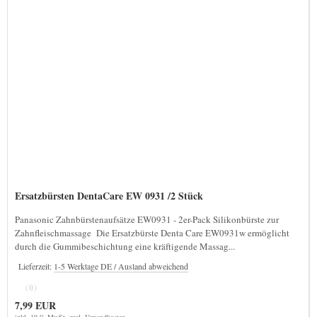
Ersatzbürsten DentaCare EW 0931 /2 Stück
Panasonic Zahnbürstenaufsätze EW0931 - 2er-Pack Silikonbürste zur
Zahnfleischmassage Die Ersatzbürste Denta Care EW0931w ermöglicht
durch die Gummibeschichtung eine kräftigende Massag...
Lieferzeit:
1-5 Werktage DE / Ausland abweichend
(0)
7,99 EUR
inkl. 19 % MwSt. zzgl.
Versandkosten