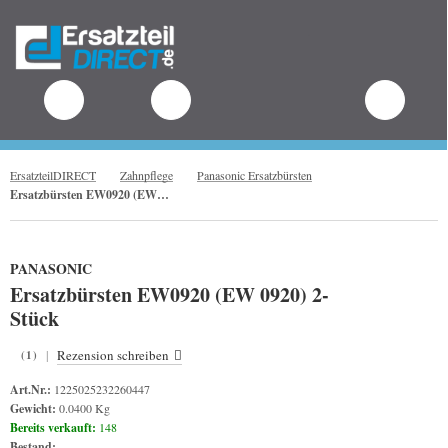
.
ErsatzteilDIRECT
Zahnpflege
Panasonic Ersatzbürsten
Ersatzbürsten EW0920 (EW 0920) 2-Stück
PANASONIC
Ersatzbürsten EW0920 (EW 0920) 2-
Stück
|
Rezension schreiben
(1)
Art.Nr.:
1225025232260447
Gewicht:
0.0400 Kg
Bereits verkauft:
148
Bestand: