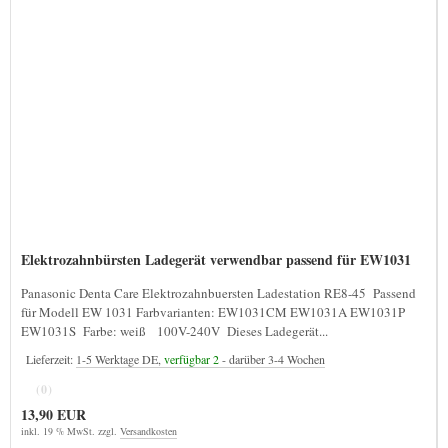
Elektrozahnbürsten Ladegerät verwendbar passend für EW1031
Panasonic Denta Care Elektrozahnbuersten Ladestation RE8-45 Passend
für Modell EW 1031 Farbvarianten: EW1031CM EW1031A EW1031P
EW1031S Farbe: weiß 100V-240V Dieses Ladegerät...
Lieferzeit:
1-5 Werktage DE,
verfügbar 2
- darüber 3-4 Wochen
(0)
13,90 EUR
inkl. 19 % MwSt. zzgl.
Versandkosten