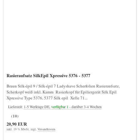
Rasieraufsatz SilkEpil Xpressive 5376 - 5377
Braun Silk-épil 9 / Silk-épil 7 Ladyshave Scherfolien Rasieraufsatz,
Scherkopf weiß inkl. Kamm Rasierkopf für Epiliergerät Silk Epil
Xpressive Type 5376, 5377 Silk epil Xelle 71...
Lieferzeit:
1-5 Werktage DE,
verfügbar 1
- darüber 3-4 Wochen
(10)
20,90 EUR
inkl. 19 % MwSt. zzgl.
Versandkosten