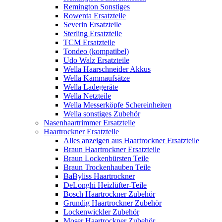
Remington Sonstiges
Rowenta Ersatzteile
Severin Ersatzteile
Sterling Ersatzteile
TCM Ersatzteile
Tondeo (kompatibel)
Udo Walz Ersatzteile
Wella Haarschneider Akkus
Wella Kammaufsätze
Wella Ladegeräte
Wella Netzteile
Wella Messerköpfe Schereinheiten
Wella sonstiges Zubehör
Nasenhaartrimmer Ersatzteile
Haartrockner Ersatzteile
Alles anzeigen aus Haartrockner Ersatzteile
Braun Haartrockner Ersatzteile
Braun Lockenbürsten Teile
Braun Trockenhauben Teile
BaByliss Haartrockner
DeLonghi Heizlüfter-Teile
Bosch Haartrockner Zubehör
Grundig Haartrockner Zubehör
Lockenwickler Zubehör
Moser Haartrockner Zubehör