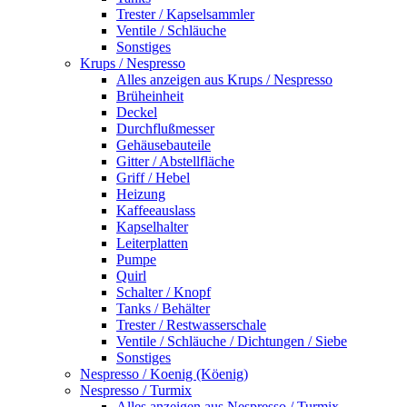
Trester / Kapselsammler
Ventile / Schläuche
Sonstiges
Krups / Nespresso
Alles anzeigen aus Krups / Nespresso
Brüheinheit
Deckel
Durchflußmesser
Gehäusebauteile
Gitter / Abstellfläche
Griff / Hebel
Heizung
Kaffeeauslass
Kapselhalter
Leiterplatten
Pumpe
Quirl
Schalter / Knopf
Tanks / Behälter
Trester / Restwasserschale
Ventile / Schläuche / Dichtungen / Siebe
Sonstiges
Nespresso / Koenig (Köenig)
Nespresso / Turmix
Alles anzeigen aus Nespresso / Turmix