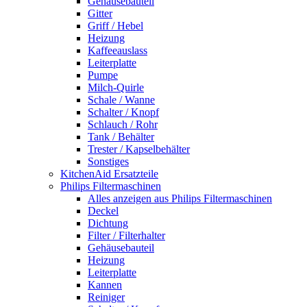
Gehäusebauteil
Gitter
Griff / Hebel
Heizung
Kaffeeauslass
Leiterplatte
Pumpe
Milch-Quirle
Schale / Wanne
Schalter / Knopf
Schlauch / Rohr
Tank / Behälter
Trester / Kapselbehälter
Sonstiges
KitchenAid Ersatzteile
Philips Filtermaschinen
Alles anzeigen aus Philips Filtermaschinen
Deckel
Dichtung
Filter / Filterhalter
Gehäusebauteil
Heizung
Leiterplatte
Kannen
Reiniger