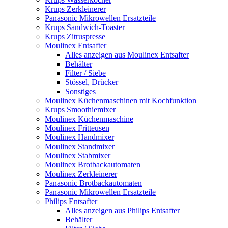
Krups Zerkleinerer
Panasonic Mikrowellen Ersatzteile
Krups Sandwich-Toaster
Krups Zitruspresse
Moulinex Entsafter
Alles anzeigen aus Moulinex Entsafter
Behälter
Filter / Siebe
Stössel, Drücker
Sonstiges
Moulinex Küchenmaschinen mit Kochfunktion
Krups Smoothiemixer
Moulinex Küchenmaschine
Moulinex Fritteusen
Moulinex Handmixer
Moulinex Standmixer
Moulinex Stabmixer
Moulinex Brotbackautomaten
Moulinex Zerkleinerer
Panasonic Brotbackautomaten
Panasonic Mikrowellen Ersatzteile
Philips Entsafter
Alles anzeigen aus Philips Entsafter
Behälter