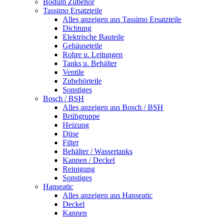
Bodum Zubehör
Tassimo Ersatzteile
Alles anzeigen aus Tassimo Ersatzteile
Dichtung
Elektrische Bauteile
Gehäuseteile
Rohre u. Leitungen
Tanks u. Behälter
Ventile
Zubehörteile
Sonstiges
Bosch / BSH
Alles anzeigen aus Bosch / BSH
Brühgruppe
Heizung
Düse
Filter
Behälter / Wassertanks
Kannen / Deckel
Reinigung
Sonstiges
Hanseatic
Alles anzeigen aus Hanseatic
Deckel
Kannen