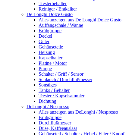
Tresterbehälter
Reiniger / Entkalker
De Longhi Dolce Gusto
Alles anzeigen aus De Longhi Dolce Gusto
Auffangschale / Wanne
Brühgruppe
Deckel
Gitter
Gehäuseteile
Heizung
Kapselhalter
Platine / Motor
Pumpe
Schalter / Griff / Sensor
Schlauch / Durchflußmesser
Sonstiges
Tanks / Behälter
Trester / Kapselsammler
Dichtung
DeLonghi / Nespresso
Alles anzeigen aus DeLonghi / Nespresso
Brühgruppe
Durchflußmesser
Düse, Kaffeeauslass
Gehäuseteil / Schalter / Hebel / Filter / Knopf