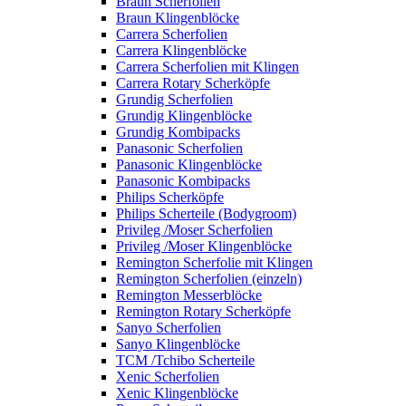
Braun Scherfolien
Braun Klingenblöcke
Carrera Scherfolien
Carrera Klingenblöcke
Carrera Scherfolien mit Klingen
Carrera Rotary Scherköpfe
Grundig Scherfolien
Grundig Klingenblöcke
Grundig Kombipacks
Panasonic Scherfolien
Panasonic Klingenblöcke
Panasonic Kombipacks
Philips Scherköpfe
Philips Scherteile (Bodygroom)
Privileg /Moser Scherfolien
Privileg /Moser Klingenblöcke
Remington Scherfolie mit Klingen
Remington Scherfolien (einzeln)
Remington Messerblöcke
Remington Rotary Scherköpfe
Sanyo Scherfolien
Sanyo Klingenblöcke
TCM /Tchibo Scherteile
Xenic Scherfolien
Xenic Klingenblöcke