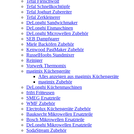
Tefal Fleischwolf
Tefal Schnellkochtöpfe
Tefal Joghurt Zubereiter
Tefal Zerkleinerer
DeLonghi Sandwichmaker
DeLonghi Eismaschinen
DeLonghi Microwellen Zubehör
SEB Dampfgarer
Miele Backöfen Zubehör
Kenwood PastMaker Zubehör
RusselHoobs Standmixer
Reiniger
Vorwerk Thermomix
magimix Küchengeräte
Alles anzeigen aus magimix Küchengeräte
magimix Zubehör
DeLonghi Küchenmaschinen
frifri Fritteusen
SMEG Ersatzteile
WMF Zubehör
Electrolux Küchengeräte Zubehör
Bauknecht Mikrowellen Ersatzteile
Bosch Mikrowellen Ersatzteile
DeLonghi Mikrowellen Ersatzteile
SodaStream Zubehör