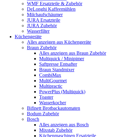
WMF Ersatzteile & Zubehör
DeLonghi Kaffeemühlen
Milchaufschäumer
JURA Ersatzteile
JURA Zubehör
Wasserfilter
Küchengeräte
Alles anzeigen aus Küchengeräte
Braun Zubehör
Alles anzeigen aus Braun Zubehör
Multiquick / Minipimer
Saftpresse Entsafter
Braun Standmixer
CombiMax
MultiGourmet
Multipractic
PowerPlus (Multiquick)
Toaster
Wasserkocher
Bifinett Brotbackautomaten
Bodum Zubehör
Bosch
Alles anzeigen aus Bosch
Mixstab Zubehör
Küchenmaschinen Ersatzteile