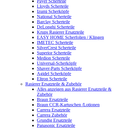
Payer Scherteile
Lloyds Scherteile
Izumi Scherköpfe
National Scherteile
Barclay Scherteile
DeLonghi Scherteile
Krups Rasierer Ersatzteile
EASY HOME Scherfolien / Klingen
IMETEC Scherteile
SilverCrest Scherteile
Superior Scherteile
Medion Scherteile
Universal-Scherköpfe
Shaver-Parts Scherköpfe
Agidel Scherköpfe
Eltron Scherteile
Rasierer Ersatzteile & Zubehör
Alles anzeigen aus Rasierer Ersatzteile &
Zubehör
Braun Ersatzteile
Braun CCR-Kartuschen /Lotionen
Carrera Ersatzteile
Carrera Zubehör
Grundig Ersatzteile
Panasonic Ersatzteile