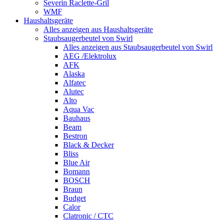
Severin Raclette-Gril
WMF
Haushaltsgeräte
Alles anzeigen aus Haushaltsgeräte
Staubsaugerbeutel von Swirl
Alles anzeigen aus Staubsaugerbeutel von Swirl
AEG /Elektrolux
AFK
Alaska
Alfatec
Alutec
Alto
Aqua Vac
Bauhaus
Beam
Bestron
Black & Decker
Bliss
Blue Air
Bomann
BOSCH
Braun
Budget
Calor
Clatronic / CTC