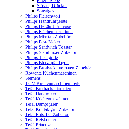
Filter / Siebe
Stössel, Drücker
Sonstiges
Philips Fleischwolf
Philips Handrührgeräte
Philips Heißluft-Fritteuse
Philips Küchenmaschinen
Philips Mixstab Zubehör
Philips PastaMaker
Philips Sandwich-Toaster
Philips Standmixer Zubehör
Philips Tischgrille
Philips Bierzapfanlagen
Philips Brotbackautomaten Zubehör
Rowenta Küchenmaschinen
Siemens
TCM Küchenmaschinen Teile
Tefal Brotbackautomaten
Tefal Handmixer
Tefal Küchenmaschinen
Tefal Dampfgarer
Tefal Kontaktgrill Zubehör
Tefal Entsafter Zubehör
Tefal Reiskocher
Tefal Fritteusen