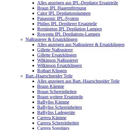
Alles anzeigen aus IPL-Depilator Ersatzteile
Braun IPL Haarentfernung
Calor IPL Depilationslampen
Panasonic IPL-System
Philips IPL Depilierer Ersatzteile
Remington IPL Depilation Lampen
Rowenta IPL Depilations-Lampen
Naßrasierer & Ersatzklingen
Alles anzeigen aus Naßrasierer & Ersatzklingen
Gillette Naßrasierer
Gillette Ersatzklingen
Wilkinson Naßrasierer
Wilkinson Ersatzklingen
Rotbart Klingen
Bart.-Haarschneider Teile
Alles anzeigen aus Bart.-Haarschneider Teile
Braun Kämme
Braun Schereinheiten
Braun weitere Ersatzteile
BaByliss Kämme
BaByliss Schereinheiten
BaByliss Ladegeräte
Carrera Kämme
Carrera Schereinheiten
Carrera Sonstiges