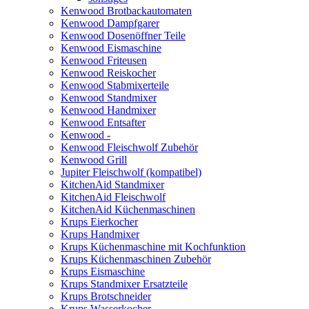
Kenwood Brotbackautomaten
Kenwood Dampfgarer
Kenwood Dosenöffner Teile
Kenwood Eismaschine
Kenwood Friteusen
Kenwood Reiskocher
Kenwood Stabmixerteile
Kenwood Standmixer
Kenwood Handmixer
Kenwood Entsafter
Kenwood -
Kenwood Fleischwolf Zubehör
Kenwood Grill
Jupiter Fleischwolf (kompatibel)
KitchenAid Standmixer
KitchenAid Fleischwolf
KitchenAid Küchenmaschinen
Krups Eierkocher
Krups Handmixer
Krups Küchenmaschine mit Kochfunktion
Krups Küchenmaschinen Zubehör
Krups Eismaschine
Krups Standmixer Ersatzteile
Krups Brotschneider
Krups Wasserkocher