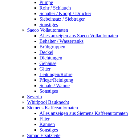
Pumpe
Rohr / Schlauch
Schalter / Knopf / Drücker
Siebeinsatz / Siebträger
Sonstiges
Saeco Vollautomaten
Alles anzeigen aus Saeco Vollautomaten
Behälter / Wassertanks
Brühgruppen
Deckel
Dichtungen
Gehäuse
Gitter
Leitungen/Rohre
Pflege/Reinigung
Schale / Wanne
Sonstiges
Severin
Whirlpool Bauknecht
Siemens Kaffeeautomaten
Alles anzeigen aus Siemens Kaffeeautomaten
Filter
Kannen
Sonstiges
Simac Ersatzteile