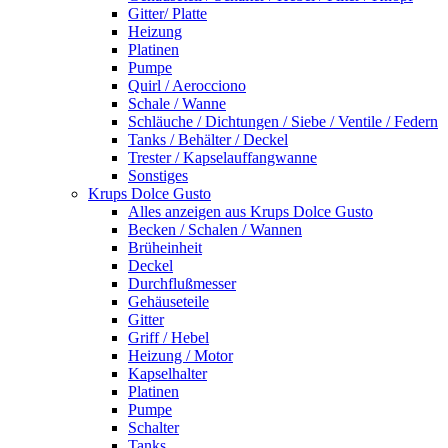
Gitter/ Platte
Heizung
Platinen
Pumpe
Quirl / Aerocciono
Schale / Wanne
Schläuche / Dichtungen / Siebe / Ventile / Federn
Tanks / Behälter / Deckel
Trester / Kapselauffangwanne
Sonstiges
Krups Dolce Gusto
Alles anzeigen aus Krups Dolce Gusto
Becken / Schalen / Wannen
Brüheinheit
Deckel
Durchflußmesser
Gehäuseteile
Gitter
Griff / Hebel
Heizung / Motor
Kapselhalter
Platinen
Pumpe
Schalter
Tanks