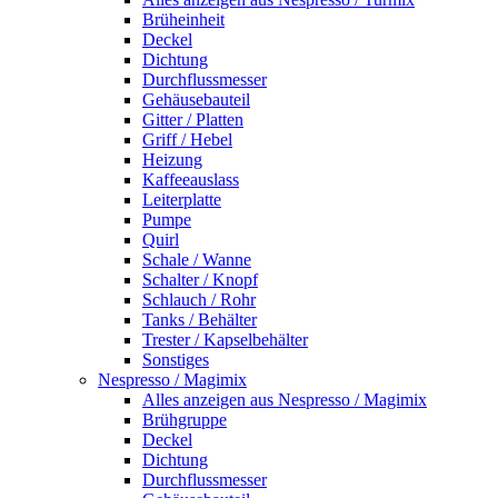
Brüheinheit
Deckel
Dichtung
Durchflussmesser
Gehäusebauteil
Gitter / Platten
Griff / Hebel
Heizung
Kaffeeauslass
Leiterplatte
Pumpe
Quirl
Schale / Wanne
Schalter / Knopf
Schlauch / Rohr
Tanks / Behälter
Trester / Kapselbehälter
Sonstiges
Nespresso / Magimix
Alles anzeigen aus Nespresso / Magimix
Brühgruppe
Deckel
Dichtung
Durchflussmesser