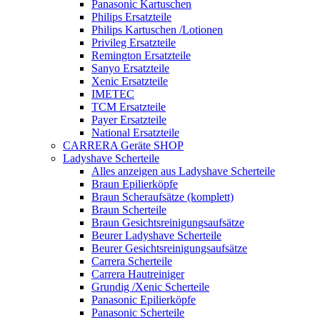
Panasonic Kartuschen
Philips Ersatzteile
Philips Kartuschen /Lotionen
Privileg Ersatzteile
Remington Ersatzteile
Sanyo Ersatzteile
Xenic Ersatzteile
IMETEC
TCM Ersatzteile
Payer Ersatzteile
National Ersatzteile
CARRERA Geräte SHOP
Ladyshave Scherteile
Alles anzeigen aus Ladyshave Scherteile
Braun Epilierköpfe
Braun Scheraufsätze (komplett)
Braun Scherteile
Braun Gesichtsreinigungsaufsätze
Beurer Ladyshave Scherteile
Beurer Gesichtsreinigungsaufsätze
Carrera Scherteile
Carrera Hautreiniger
Grundig /Xenic Scherteile
Panasonic Epilierköpfe
Panasonic Scherteile