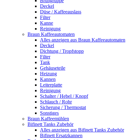
Brühgruppe
Deckel
Düse / Kaffeeauslass
Filter
Kanne
Reinigung
Braun Kaffeeautomaten
Alles anzeigen aus Braun Kaffeeautomaten
Deckel
Dichtung / Tropfstopp
Filter
Tank
Gehäuseteile
Heizung
Kannen
Leiterplatte
Reinigung
Schalter / Hebel / Knopf
Schlauch / Rohr
Sicherung / Thermostat
Sonstiges
Braun Kaffeemühlen
Bifinett Tanks Zubehör
Alles anzeigen aus Bifinett Tanks Zubehör
Bifinett Ersatzkannen