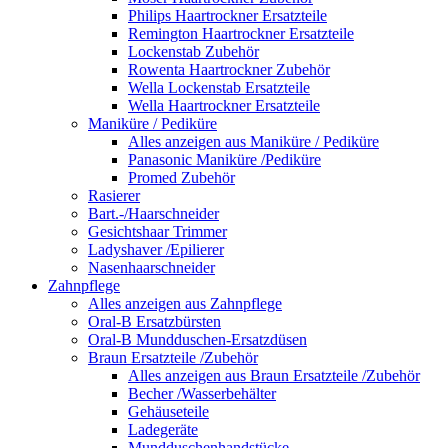
Philips Haartrockner Ersatzteile
Remington Haartrockner Ersatzteile
Lockenstab Zubehör
Rowenta Haartrockner Zubehör
Wella Lockenstab Ersatzteile
Wella Haartrockner Ersatzteile
Maniküre / Pediküre
Alles anzeigen aus Maniküre / Pediküre
Panasonic Maniküre /Pediküre
Promed Zubehör
Rasierer
Bart.-/Haarschneider
Gesichtshaar Trimmer
Ladyshaver /Epilierer
Nasenhaarschneider
Zahnpflege
Alles anzeigen aus Zahnpflege
Oral-B Ersatzbürsten
Oral-B Mundduschen-Ersatzdüsen
Braun Ersatzteile /Zubehör
Alles anzeigen aus Braun Ersatzteile /Zubehör
Becher /Wasserbehälter
Gehäuseteile
Ladegeräte
Mundduschenhandstücke