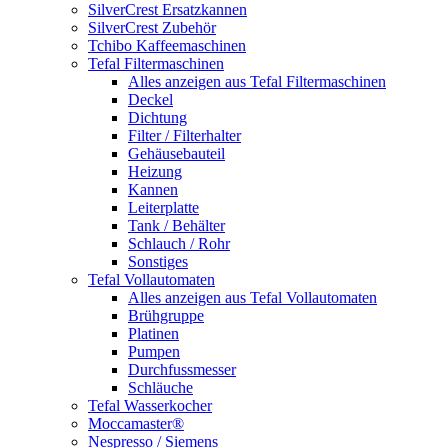
SilverCrest Ersatzkannen
SilverCrest Zubehör
Tchibo Kaffeemaschinen
Tefal Filtermaschinen
Alles anzeigen aus Tefal Filtermaschinen
Deckel
Dichtung
Filter / Filterhalter
Gehäusebauteil
Heizung
Kannen
Leiterplatte
Tank / Behälter
Schlauch / Rohr
Sonstiges
Tefal Vollautomaten
Alles anzeigen aus Tefal Vollautomaten
Brühgruppe
Platinen
Pumpen
Durchfussmesser
Schläuche
Tefal Wasserkocher
Moccamaster®
Nespresso / Siemens