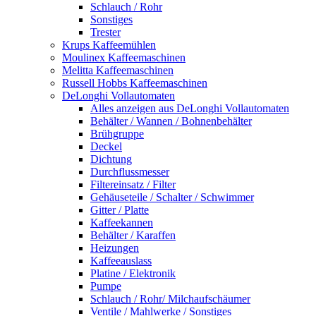
Schlauch / Rohr
Sonstiges
Trester
Krups Kaffeemühlen
Moulinex Kaffeemaschinen
Melitta Kaffeemaschinen
Russell Hobbs Kaffeemaschinen
DeLonghi Vollautomaten
Alles anzeigen aus DeLonghi Vollautomaten
Behälter / Wannen / Bohnenbehälter
Brühgruppe
Deckel
Dichtung
Durchflussmesser
Filtereinsatz / Filter
Gehäuseteile / Schalter / Schwimmer
Gitter / Platte
Kaffeekannen
Behälter / Karaffen
Heizungen
Kaffeeauslass
Platine / Elektronik
Pumpe
Schlauch / Rohr/ Milchaufschäumer
Ventile / Mahlwerke / Sonstiges