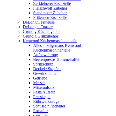
Zerkleinerer Ersatzteile
Fleischwolf Zubehör
Standmixer Zubehör
Fritteusen Ersatzteile
DeLonghi Fritteuse
DeLonghi Toaster
Grundig Küchengeräte
Grundig Grillzubehör
Kenwood Küchenmaschinenteile
Alles anzeigen aus Kenwood
Küchenmaschinenteile
Aufbewahrung
Beerenpresse Trommelraffel
Spritzschutz
Deckel / Stopfen
Gewürzmühle
Getriebe
Messer
Mixeraufsatz
Pasta Aufsatz
Presskegel
Rührwerkzeuge
Schüsseln /Behälter
Entsafter
sonstiges