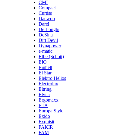
CMI
Compact
Curtiss
Daewoo
Darel
De Longhi
DeSina
Dirt Devil
Dynapower
e-matic
Efbe (Schott)
EIO
Einhell
El Star
Elektro Helios
Electrolux
Eltring
Elvita
Ergomaxx
ETA
Europa Style
Exido
Exquisit
FAKIR
FAM