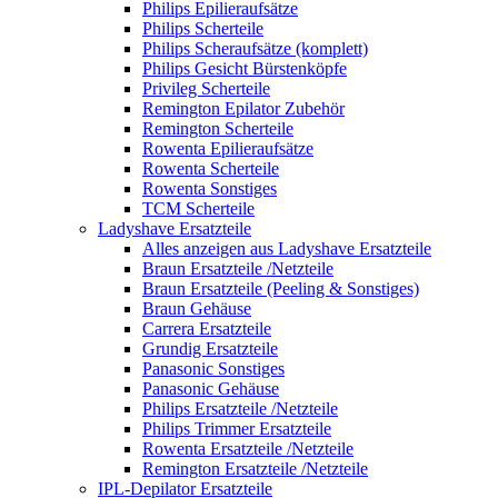
Philips Epilieraufsätze
Philips Scherteile
Philips Scheraufsätze (komplett)
Philips Gesicht Bürstenköpfe
Privileg Scherteile
Remington Epilator Zubehör
Remington Scherteile
Rowenta Epilieraufsätze
Rowenta Scherteile
Rowenta Sonstiges
TCM Scherteile
Ladyshave Ersatzteile
Alles anzeigen aus Ladyshave Ersatzteile
Braun Ersatzteile /Netzteile
Braun Ersatzteile (Peeling & Sonstiges)
Braun Gehäuse
Carrera Ersatzteile
Grundig Ersatzteile
Panasonic Sonstiges
Panasonic Gehäuse
Philips Ersatzteile /Netzteile
Philips Trimmer Ersatzteile
Rowenta Ersatzteile /Netzteile
Remington Ersatzteile /Netzteile
IPL-Depilator Ersatzteile