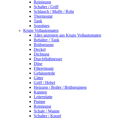
Reinigung
Schalter / Griff
Schlauch / Muffe / Rohr
Thermostat
Tank
Sonstiges
Krups Vollautomaten
Alles anzeigen aus Krups Vollautomaten
Behälter / Tank
Brühgruppe
Deckel
Dichtung
Durchflußmesser
Düse
Filtereinsatz
Gehäuseteile
Gitter
Griff / Hebel
Heizung / Boiler / Brühgruppen
Kannen
Leiterplatte
Pumpe
Reinigung
Schale / Wanne
Schalter / Knopf