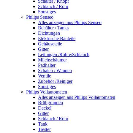
Schalter / Knopf
Schlauch / Rohr
Sonstiges
Philips Senseo
Alles anzeigen aus Philips Senseo
Behälter / Tanks
Dichtungen
Elektrische Bauteile
Gehäuseteile
Gitter
Leitungen /Rohre/Schlauch
Milchschäumer
Padhalter
Schalen / Wannen
Ventile
Zubehör /Reiniger
Sonstiges
Philips Vollautomaten
Alles anzeigen aus Philips Vollautomaten
Brühgruppen
Deckel
Gitter
Schlauch / Rohr
Tank
Trester