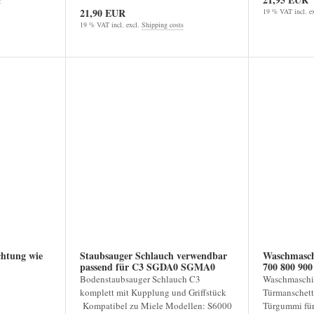
21,90 EUR
19 % VAT incl. e
19 % VAT incl. excl.
Shipping costs
htung wie
Staubsauger Schlauch verwendbar
Waschmasch
passend für C3 SGDA0 SGMA0
700 800 900
SGSE1 SGSP4
Bodenstaubsauger Schlauch C3
Waschmaschin
komplett mit Kupplung und Griffstück
Türmanschett
Kompatibel zu Miele Modellen: S6000
Türgummi für