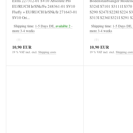
Extra 227312-01 SV10 Absolute Pro
Bodenstaubsauger Modelle
EU/RU/CH Ir/SNk/Fu 248361-01 SV10
S324I S7101 S3111I S37
Fluffy + EU/RU/CH Ir/SNk/Ir 271643-01
S290 S247I S228I S224 S
SV10 Ori...
S313I S236I S321I S291 S2
Shipping time:
1-5 Days DE,
available 2
-
Shipping time:
1-5 Days DE,
more 3-4 weeks
more 3-4 weeks
(0)
(0)
10,90 EUR
10,90 EUR
19 % VAT incl. excl.
Shipping costs
19 % VAT incl. excl.
Shipping cost