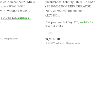
900er Kompatibel zu Miele
umlaufender Dichtung 562972K4IS88
imavera W961 W830
+ 855020522000 REFRIGERATOR
921W900-85 W985...
INTEGR. 9M 850104801000
ARC0480...
:
1-5 Days DE,
available 1
-
s
Shipping time:
1-5 Days DE,
available 1
-
more 3-4 weeks
(0)
38,90 EUR
xcl.
Shipping costs
19 % VAT incl. excl.
Shipping costs