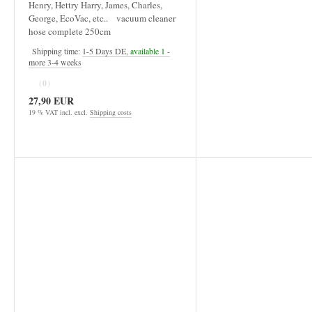
Henry, Hettry Harry, James, Charles,
George, EcoVac, etc.. vacuum cleaner
hose complete 250cm
Shipping time:
1-5 Days DE,
available 1
-
more 3-4 weeks
(0)
27,90 EUR
19 % VAT incl. excl.
Shipping costs