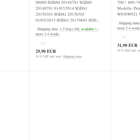
S8000 SGDA0 20140701 SGDA0
700 / 800 / 
20140701 01/07/2014 SGDA1
Modelle: Pr
20150301 SGDA1 20150301
W830W921 W
01/03/2015 SGDA3 20170601 SGD...
Shipping time
more 3-4 week
Shipping time:
1-5 Days DE,
available 1
-
more 3-4 weeks
(0)
(0)
31,90 EUR
29,90 EUR
19 % VAT incl. e
19 % VAT incl. excl.
Shipping costs