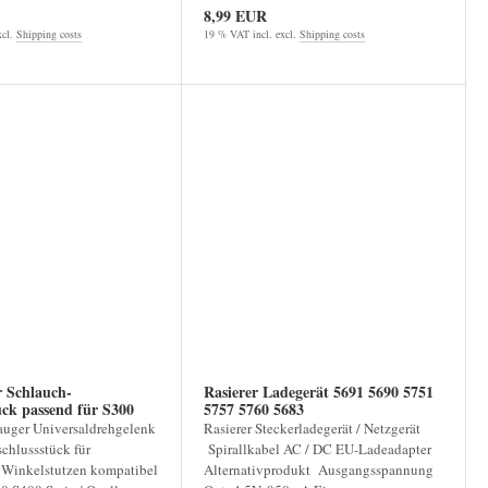
8,99 EUR
xcl.
Shipping costs
19 % VAT incl. excl.
Shipping costs
 Schlauch-
Rasierer Ladegerät 5691 5690 5751
 passend für S300
5757 5760 5683
uger Universaldrehgelenk
Rasierer Steckerladegerät / Netzgerät
chlussstück für
Spirallkabel AC / DC EU-Ladeadapter
Winkelstutzen kompatibel
Alternativprodukt Ausgangsspannung