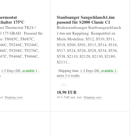
hermostat
Staubsauger Saugschlauch1,6m
chalter 175ºC
passend für S2000 Classic C1
er Thermostat TK24 /
Bodenstaubsauger Staubsaugerchlauch
 175 GRAD Passend für
1.6m mit Kupplung Kompatibel zu
le: T8685C, T8687C,
Miele Modellen: S512, S510, S511,
46C, T9246C, T9246C,
S518, S500, S501, S513, S514, S516,
66C, T9268C, T9276C,
S517, S524, S526, S528, S534, S536,
47C, T9466C, T9466C,
S538, S2110, S2120, S2130, S2180,
S2111...
:
1-5 Days DE,
available 1
-
Shipping time:
1-5 Days DE,
available 2
-
s
more 3-4 weeks
(0)
18,90 EUR
xcl.
Shipping costs
19 % VAT incl. excl.
Shipping costs