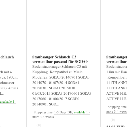
Schlauch
Staubsauger Schlauch C3
Staubsauge
verwendbar passend für SGDA0
verwendbar pa
SGFK2 SGMA0 SGTP3
S5000 Serie
Bodenstaubsauger Schlauch C3 mit
Bodenstaubsa
ch mit 4
Kupplung Kompatibel zu Miele
1.8m mit Han
 ca. 190cm,
Modellen: SGDA0 20140701 SGDA0
Kompatibel 
rchmesser
20140701 01/07/2014 SGDA1
111TH ANNI
ßen): 4mm /
20150301 SGDA1 20150301
111TH ANNI
...
01/03/2015 SGDA3 20170601 SGDA3
ACTIVE H.E.
20170601 01/06/2017 SGDE0
ACTIVE H.E.P
available 1
-
20140901 SGD...
Shipping time
more 3-4 week
Shipping time:
1-5 Days DE,
available 1
-
more 3-4 weeks
(0)
(0)
21,95 EUR
s