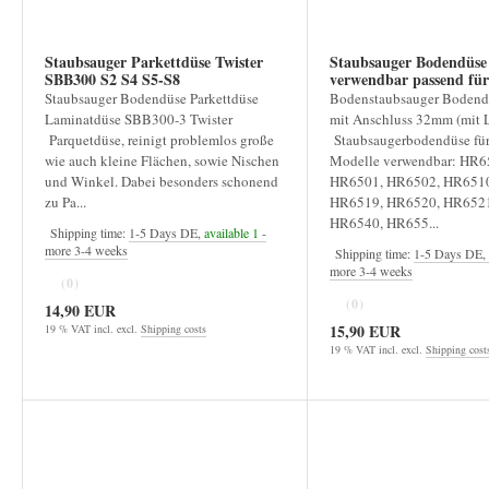
Staubsauger Parkettdüse Twister
Staubsauger Bodendüs
SBB300 S2 S4 S5-S8
verwendbar passend für TC5 TC
ZC7 HR6500
Staubsauger Bodendüse Parkettdüse
Bodenstaubsauger Boden
Laminatdüse SBB300-3 Twister
mit Anschluss 32mm (mit 
Parquetdüse, reinigt problemlos große
Staubsaugerbodendüse für
wie auch kleine Flächen, sowie Nischen
Modelle verwendbar: HR6
und Winkel. Dabei besonders schonend
HR6501, HR6502, HR6510
zu Pa...
HR6519, HR6520, HR6521
HR6540, HR655...
Shipping time:
1-5 Days DE,
available 1
-
more 3-4 weeks
Shipping time:
1-5 Days DE,
more 3-4 weeks
(0)
(0)
14,90 EUR
15,90 EUR
19 % VAT incl. excl.
Shipping costs
19 % VAT incl. excl.
Shipping cost