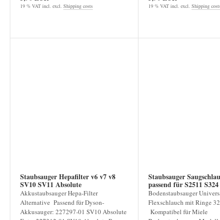
19 % VAT incl. excl.
Shipping costs
19 % VAT incl. excl.
Shipping cost
Staubsauger Hepafilter v6 v7 v8
Staubsauger Saugschla
SV10 SV11 Absolute
passend für S2511 S
Akkustaubsauger Hepa-Filter
Bodenstaubsauger Univers
Alternative Passend für Dyson-
Flexschlauch mit Ringe 
Akkusauger: 227297-01 SV10 Absolute
Kompatibel für Miele