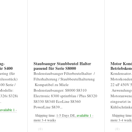
ng-
Staubsauger Staubbeutel Halter
Motor Kond
400
passend für Serie S8000
Betriebskon
ring (für
Bodenstaubsauger Filterbeutelhalter /
Kondensator 
hlussstück)
Filterhalterung / Staubbeutelhalterung
Motorkondens
00 Serie /
Kompatibel zu Miele
22 uF 450V 
Modelle:
Bodenstaubsauger: S8000 S8310
Anwendungsb
S326i S328i
Electronic 8300 sprintblau / Plus S8320
Motoranwend
.
S8330 S8340 EcoLine S8360
eingesetzt in
PowerLine S839...
Kühlschränken
available 1
-
Shipping time:
1-5 Days DE,
available 1
-
Shipping time
more 3-4 weeks
more 3-4 week
(0)
(0)