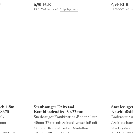
6,90 EUR
6,90 EUR
s
19 % VAT incl. excl.
Shipping costs
19 % VAT incl. e
uch 1.8m
Staubsauger Universal
Staubsauger
324 S370
Kombibodendüse 30-37mm
Anschlußstück
S400
al-
Staubsauger Kombination-Bodenbürste
Bodenstaubsa
32mm
30mm-37mm mit Schraubverschluß mit
/ Schlauchans
Gummi Kompatibel zu Modellen:
Stecksystem 