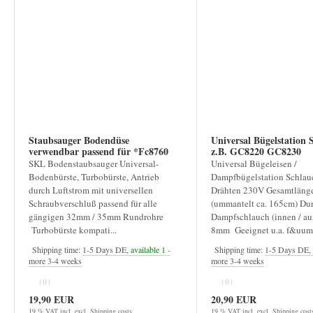
Staubsauger Bodendüse
Universal Bügelstation 
verwendbar passend für *Fc8760
z.B. GC8220 GC8230
Fc8766 Fc9710-9714
SKL Bodenstaubsauger Universal-
Universal Bügeleisen /
Bodenbürste, Turbobürste, Antrieb
Dampfbügelstation Schlau
durch Luftstrom mit universellen
Drähten 230V Gesamtlänge
Schraubverschluß passend für alle
(ummantelt ca. 165cm) Du
gängigen 32mm / 35mm Rundrohre
Dampfschlauch (innen / au
Turbobürste kompati...
8mm Geeignet u.a. f&uuml
Shipping time:
1-5 Days DE,
available 1
-
Shipping time:
1-5 Days DE,
more 3-4 weeks
more 3-4 weeks
(0)
(0)
19,90 EUR
20,90 EUR
19 % VAT incl. excl.
Shipping costs
19 % VAT incl. excl.
Shipping cost