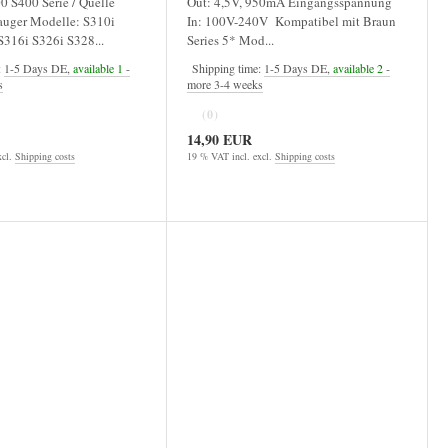
0 S400 Serie / Quelle
Out: 4,5V, 950mA Eingangsspannung
uger Modelle: S310i
In: 100V-240V Kompatibel mit Braun
S316i S326i S328...
Series 5* Mod...
:
1-5 Days DE,
available 1
-
Shipping time:
1-5 Days DE,
available 2
-
s
more 3-4 weeks
(0)
14,90 EUR
xcl.
Shipping costs
19 % VAT incl. excl.
Shipping costs