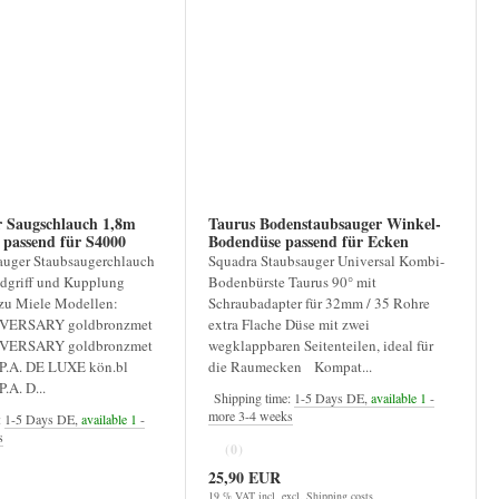
r Saugschlauch 1,8m
Taurus Bodenstaubsauger Winkel-
ssend für S4000
Bodendüse passend für Ecken
uger Staubsaugerchlauch
Squadra Staubsauger Universal Kombi-
dgriff und Kupplung
Bodenbürste Taurus 90° mit
zu Miele Modellen:
Schraubadapter für 32mm / 35 Rohre
VERSARY goldbronzmet
extra Flache Düse mit zwei
VERSARY goldbronzmet
wegklappbaren Seitenteilen, ideal für
P.A. DE LUXE kön.bl
die Raumecken Kompat...
.A. D...
Shipping time:
1-5 Days DE,
available 1
-
more 3-4 weeks
:
1-5 Days DE,
available 1
-
s
(0)
25,90 EUR
19 % VAT incl. excl.
Shipping costs