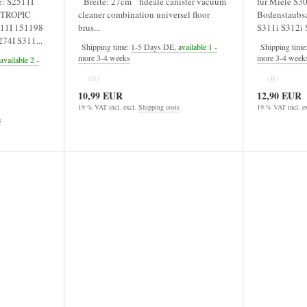
: S2511I
Breite: 27cm fideale canister vacuum
für Miele S30
0 TROPIC
cleaner combination universel floor
Bodenstaubsa
311I 151198
brus...
S311i S312i 
74I S311...
Shipping time:
1-5 Days DE,
available 1
-
Shipping time
more 3-4 weeks
more 3-4 week
available 2
-
(0)
(0)
10,99 EUR
12,90 EUR
19 % VAT incl. excl.
Shipping costs
19 % VAT incl. e
s