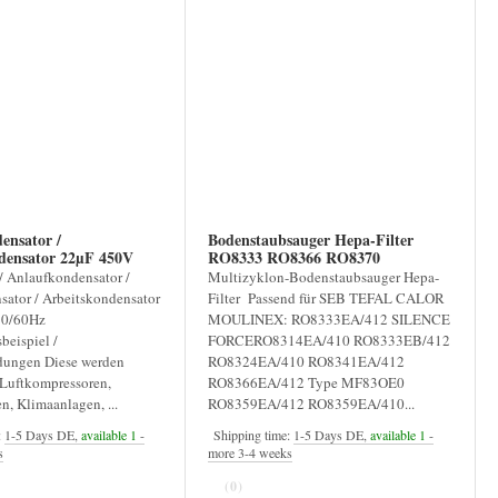
ensator /
Bodenstaubsauger Hepa-Filter
densator 22µF 450V
RO8333 RO8366 RO8370
/ Anlaufkondensator /
Multizyklon-Bodenstaubsauger Hepa-
ator / Arbeitskondensator
Filter Passend für SEB TEFAL CALOR
50/60Hz
MOULINEX: RO8333EA/412 SILENCE
eispiel /
FORCERO8314EA/410 RO8333EB/412
ungen Diese werden
RO8324EA/410 RO8341EA/412
 Luftkompressoren,
RO8366EA/412 Type MF83OE0
, Klimaanlagen, ...
RO8359EA/412 RO8359EA/410...
:
1-5 Days DE,
available 1
-
Shipping time:
1-5 Days DE,
available 1
-
s
more 3-4 weeks
(0)