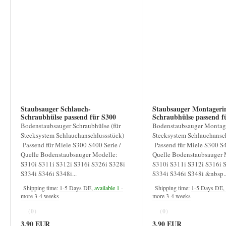
Staubsauger Schlauch-
Staubsauger Montageri
Schraubhülse passend für S300
Schraubhülse passend für S
S400
S300
Bodenstaubsauger Schraubhülse (für
Bodenstaubsauger Montage
Stecksystem Schlauchanschlussstück)
Stecksystem Schlauchansc
Passend für Miele S300 S400 Serie /
Passend für Miele S300 S4
Quelle Bodenstaubsauger Modelle:
Quelle Bodenstaubsauger 
S310i S311i S312i S316i S326i S328i
S310i S311i S312i S316i 
S334i S346i S348i...
S334i S346i S348i &nbsp..
Shipping time:
1-5 Days DE,
available 1
-
Shipping time:
1-5 Days DE,
more 3-4 weeks
more 3-4 weeks
(0)
(0)
3,90 EUR
3,90 EUR